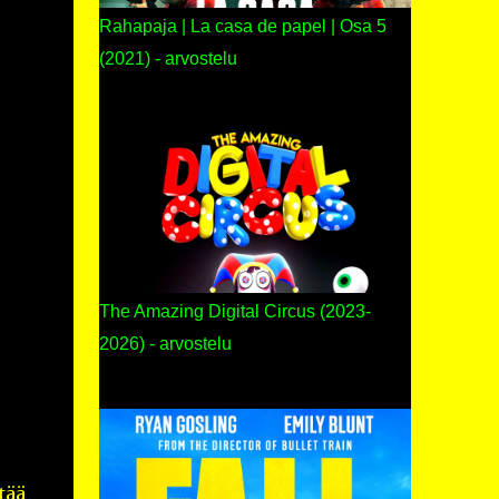
Rahapaja | La casa de papel | Osa 5
(2021) - arvostelu
The Amazing Digital Circus (2023-
2026) - arvostelu
tää