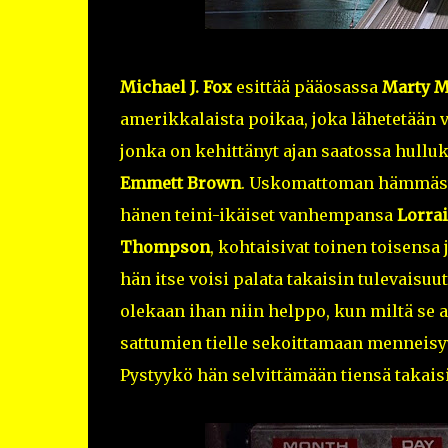
Michael J. Fox
esittää pääosassa
Marty M
amerikkalaista poikaa, joka lähetetään 
jonka on kehittänyt ajan saatossa hullu
Emmett Brown
. Uskomattoman hämmäst
hänen teini-ikäiset vanhempansa
Lorra
Thompson
, kohtaisivat toinen toisensa
hän itse voisi palata takaisin tulevaisuu
olekaan ihan niin helppo, kun miltä se al
sattumien tielle sekoittamaan menneisy
Pystyykö hän selvittämään tiensä takai