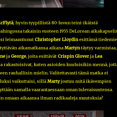
cFlytä
, hyvin tyypillistä 80-luvun teini-ikäistä
vahingossa takaisin vuoteen 1955 DeLorean aikakapseli
ksi leimaantunut
Christopher Lloydin
esittämä tiedemie
yttävän aikamatkansa aikana
Martyn
täytyy varmistaa,
ine
ja
George
, joita esittävät
Crispin Glover
ja
Lea
 ja rakastuisivat, kuten asioiden kuuluisikin mennä, jott
teen rauhallisin mielin. Valitettavasti tämä matka ei
uksi vaikuttaisi, sillä
Marty
joutuu mitä ikävempien
yttään samalla vaarantaessaan oman tulevaisuutensa.
sin omaan aikaansa ilman radikaaleja muutoksia?