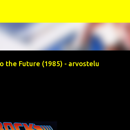
Siirry pääsisältöön
o the Future (1985) - arvostelu