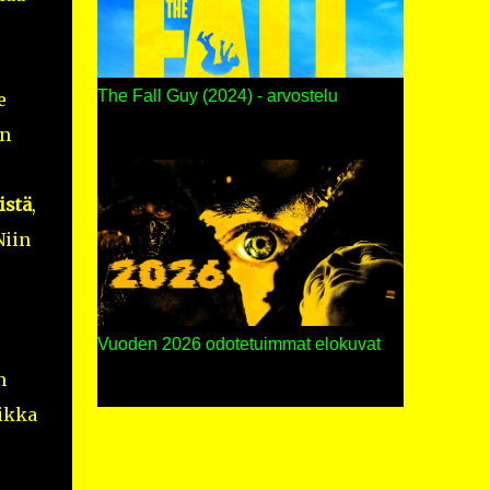
The Fall Guy (2024) - arvostelu
e
an
stä
,
Niin
Vuoden 2026 odotetuimmat elokuvat
n
aikka