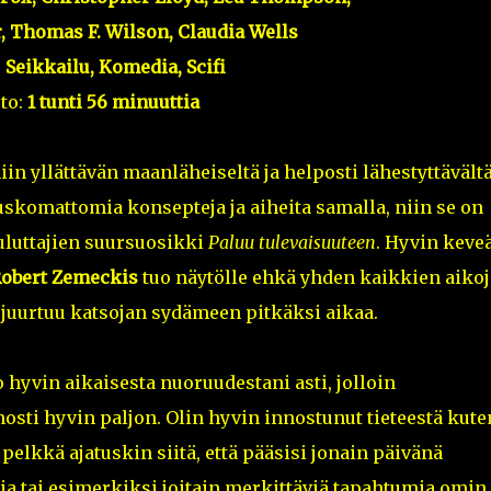
, Thomas F. Wilson, Claudia Wells
:
Seikkailu, Komedia, Scifi
to:
1 tunti 56 minuuttia
in yllättävän maanläheiseltä ja helposti lähestyttävält
uskomattomia konsepteja ja aiheita samalla, niin se on
luttajien suursuosikki
Paluu tulevaisuuteen
. Hyvin keveä
obert Zemeckis
tuo näytölle ehkä yhden kaikkien aiko
juurtuu katsojan sydämeen pitkäksi aikaa.
o hyvin aikaisesta nuoruudestani asti, jolloin
osti hyvin paljon. Olin hyvin innostunut tieteestä kute
elkkä ajatuskin siitä, että pääsisi jonain päivänä
a tai esimerkiksi joitain merkittäviä tapahtumia omin