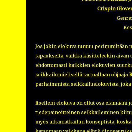
Crispin Glover
Genre
Kes
Jos jokin elokuva tuntuu perimmiltään ni
tapaukselta, vaikka käsitteleekin aivan 
ehdottomasti kaikkien elokuvien suurku
seikkailumielisellä tarinallaan ohjaaja
R
parhaimmista seikkailuelokuvista, joka 
Itselleni elokuva on ollut osa elämääni j
tiedepainoitteinen seikkaileminen kiinn
myös aikamatkailun konseptista, koska p
katsomaan vaikkapa eläviä dinosauruksi