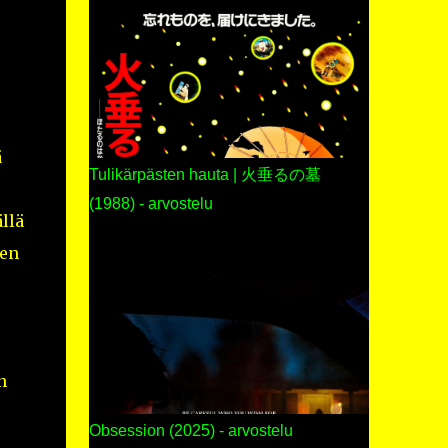
ä
Tulikärpästen hauta | 火垂るの墓
(1988) - arvostelu
llä
jen
n
Obsession (2025) - arvostelu