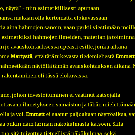
o, näytä'' - niin esimerkillisesti apunaan
aansa mukaan olla kertomatta elokuvassaan
tia aina hahmojen sanoin, vaan pyrkii viestimään meill
lla esimerkiksi hahmojen ilmeiden, materian ja toiminn
 jo avauskohtauksessa upeasti esille, jonka aikana
amme
Martystä
, että tätä tukevasta tiedemiehestä
Emmetti
nähneetkään näytöllä tämän avauskohtauksen aikana. 
 rakentaminen oli tässä elokuvassa.
hmo, johon investoituminen ei vaatinut katsojalta
skottavaan ihmetykseen samaistuu ja tähän mielettömää
lla ja voi.
Emmett
ei saanut paljoakaan näyttöaikaa, v
aa onkin näin tarinan näkökulmasta katsoen. Siitä
tuo sitä toivottua tieteellistä näkökulmaa, sekä