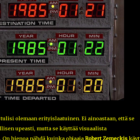
 tulisi olemaan erityislaatuinen. Ei ainoastaan, että se
isen upeasti, mutta se käyttää visuaalista
. On hienoa nähdä kuinka ohjaaja
Robert Zemeckis
käyt