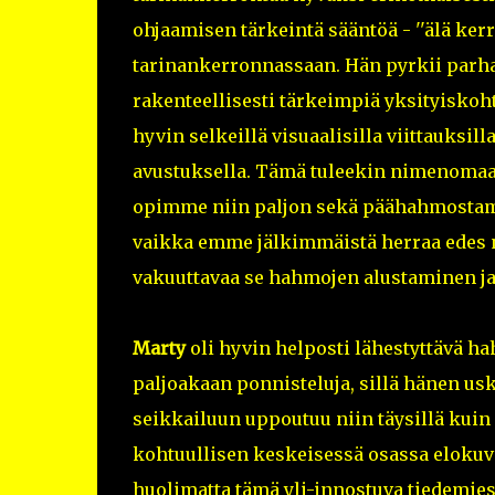
ohjaamisen tärkeintä sääntöä - ''älä kerr
tarinankerronnassaan. Hän pyrkii parh
rakenteellisesti tärkeimpiä yksityiskoh
hyvin selkeillä visuaalisilla viittauksi
avustuksella. Tämä tuleekin nimenomaan
opimme niin paljon sekä päähahmost
vaikka emme jälkimmäistä herraa edes 
vakuuttavaa se hahmojen alustaminen ja
Marty
oli hyvin helposti lähestyttävä ha
paljoakaan ponnisteluja, sillä hänen u
seikkailuun uppoutuu niin täysillä kuin o
kohtuullisen keskeisessä osassa elokuv
huolimatta tämä yli-innostuva tiedemies 