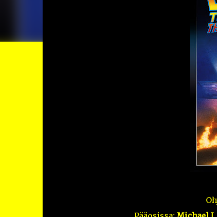
Oh
Pääosissa:
Michael J