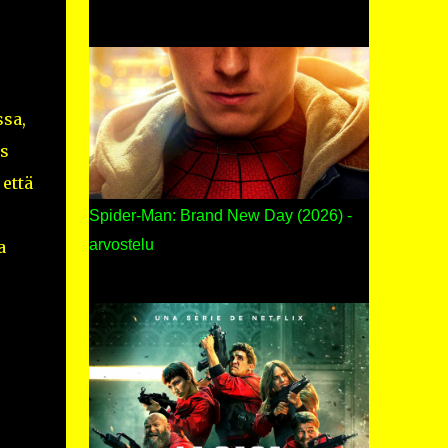
ssa,
s
 että
Spider-Man: Brand New Day (2026) -
arvostelu
a