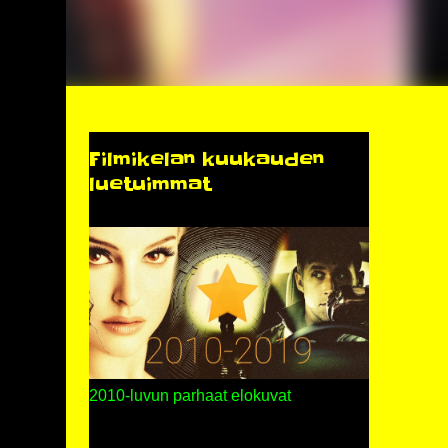
Filmikelan kuukauden
luetuimmat
2010-luvun parhaat elokuvat