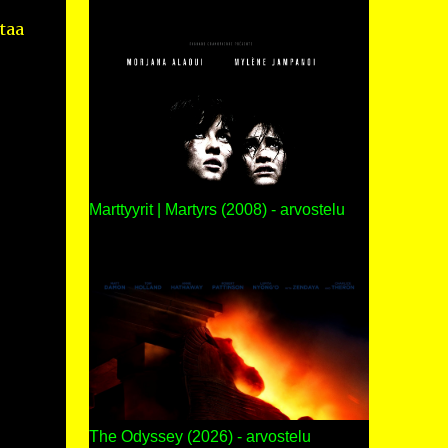
taa
Marttyyrit | Martyrs (2008) - arvostelu
The Odyssey (2026) - arvostelu