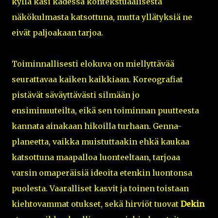
kyllä käsi kädessä kontekstuaalisesta
näkökulmasta katsottuna, mutta yllätyksiä ne
eivät paljoakaan tarjoa.
Toiminnallisesti elokuva on miellyttävää
seurattavaa kaiken kaikkiaan. Koreografiat
pistävät säväyttävästi silmään jo
ensiminuuteilta, eikä sen toiminnan puutteesta
kannata ainakaan hikoilla turhaan. Genna-
planeetta, vaikka muistuttaakin ehkä kaukaa
katsottuna maapalloa luonteeltaan, tarjoaa
varsin omaperäisiä ideoita etenkin luontonsa
puolesta. Vaaralliset kasvit ja toinen toistaan
kiehtovammat otukset, sekä hirviöt tuovat
Dekin