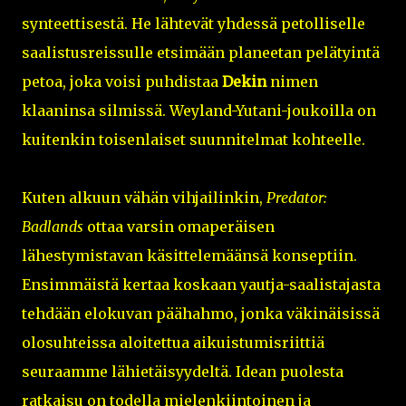
synteettisestä. He lähtevät yhdessä petolliselle
saalistusreissulle etsimään planeetan pelätyintä
petoa, joka voisi puhdistaa
Dekin
nimen
klaaninsa silmissä. Weyland-Yutani-joukoilla on
kuitenkin toisenlaiset suunnitelmat kohteelle.
Kuten alkuun vähän vihjailinkin,
Predator:
Badlands
ottaa varsin omaperäisen
lähestymistavan käsittelemäänsä konseptiin.
Ensimmäistä kertaa koskaan yautja-saalistajasta
tehdään elokuvan päähahmo, jonka väkinäisissä
olosuhteissa aloitettua aikuistumisriittiä
seuraamme lähietäisyydeltä. Idean puolesta
ratkaisu on todella mielenkiintoinen ja