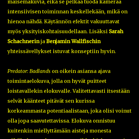
maisemakuvia, eikä se pelkää tuoda kameraa
intensiivisen toiminnan keskellekään, mikä on
hienoa nähdä. Käytännön efektit vakuuttavat
myös yksityiskohtaisuudellaan. Lisäksi
Sarah
Schachnerin
ja
Benjamin Wallfischin
yhteissävellykset istuvat konseptiin hyvin.
Predator: Badlands
on oikein asiansa ajava
toimintaelokuva, jolla on hyvät puitteet
loistavallekin elokuvalle. Valitettavasti itsestään
selvät käänteet pitävät sen kurissa
korkeammasta potentiaalistaan, joka olisi voinut
olla jopa saavutettavissa. Elokuva onnistuu
kuitenkin miellyttämään aisteja monesta