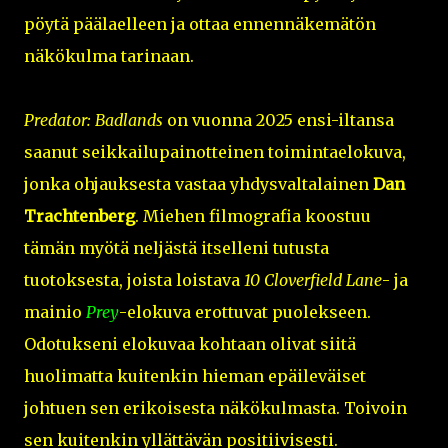
pöytä päälaelleen ja ottaa ennennäkemätön
näkökulma tarinaan.
Predator: Badlands
on vuonna 2025 ensi-iltansa
saanut seikkailupainotteinen toimintaelokuva,
jonka ohjauksesta vastaa yhdysvaltalainen
Dan
Trachtenberg
. Miehen filmografia koostuu
tämän myötä neljästä itselleni tutusta
tuotoksesta, joista loistava
10 Cloverfield Lane
- ja
mainio
Prey
-elokuva erottuvat puolekseen.
Odotukseni elokuvaa kohtaan olivat siitä
huolimatta kuitenkin hieman epäileväiset
johtuen sen erikoisesta näkökulmasta. Toivoin
sen kuitenkin yllättävän positiivisesti.