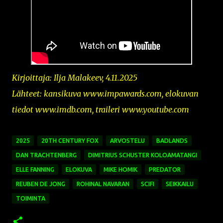
Kirjoittaja: Ilja Malakeev, 4.11.2025
Lähteet: kansikuva www.impawards.com, elokuvan
tiedot www.imdb.com,
traileri
www.youtube.com
2025
20TH CENTURY FOX
ARVOSTELU
BADLANDS
DAN TRACHTENBERG
DIMITRIUS SCHUSTER KOLOAMATANGI
ELLE FANNING
ELOKUVA
MIKE HOMIK
PREDATOR
REUBEN DE JONG
ROHINAL NAVARAN
SCIFI
SEIKKAILU
TOIMINTA