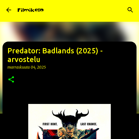
Siirry pääsisältöön
Filmikela
Predator: Badlands (2025) -
arvostelu
marraskuuta 04, 2025