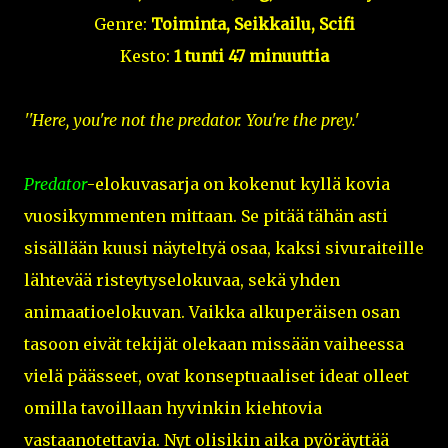
Genre:
Toiminta, Seikkailu, Scifi
Kesto:
1 tunti 47 minuuttia
''Here, you're not the predator. You're the prey.'
Predator
-elokuvasarja on kokenut kyllä kovia
vuosikymmenten mittaan. Se pitää tähän asti
sisällään kuusi näyteltyä osaa, kaksi sivuraiteille
lähtevää risteytyselokuvaa, sekä yhden
animaatioelokuvan. Vaikka alkuperäisen osan
tasoon eivät tekijät olekaan missään vaiheessa
vielä päässeet, ovat konseptuaaliset ideat olleet
omilla tavoillaan hyvinkin kiehtovia
vastaanotettavia. Nyt olisikin aika pyöräyttää