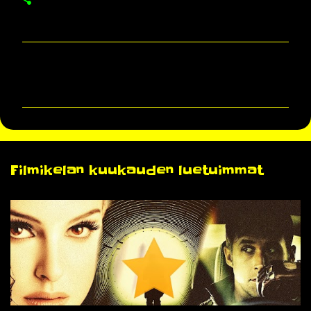
K
o
m
m
e
n
Filmikelan kuukauden luetuimmat
t
i
t