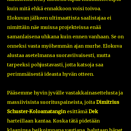
kuin mitä ehkä ennakkoon voisi toivoa.
Elokuvan jälkeen ultimaattista saalistajaa ei
nimittäin näe muissa projekteissa enää
samanlaisena uhkana kuin ennen vanhaan. Se on
onneksi vasta myöhemmän ajan murhe. Elokuva
alustaa asetelmansa suoraviivaisesti, mutta
tarpeeksi pohjustavasti, jotta katsoja saa
perimmäisestä ideasta hyvän otteen.
Pääsemme hyvin jyvälle vastakkainasettelusta ja
massiivisista suorituspaineista, joita
Dimitrius
Schuster-Koloamatangin
esittämä
Dek
harteillaan kantaa. Koska tätä pidetään
klaaninsa heikoimpana yautjana, halutaan hänet