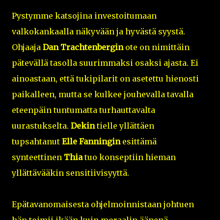
Pystymme katsojina investoitumaan
valkokankaalla näkyvään ja hyvästä syystä.
Ohjaaja
Dan Trachtenbergin
ote on nimittäin
pätevällä tasolla suurimmaksi osaksi ajasta. Ei
ainoastaan, että tukipilarit on asetettu hienosti
paikalleen, mutta se kulkee jouhevalla tavalla
eteenpäin tuntumatta turhauttavalta
uurastukselta.
Dekin
tielle yllättäen
tupsahtanut
Elle Fanningin
esittämä
synteettinen
Thia
tuo konseptiin hieman
yllättävääkin sensitiivisyyttä.
Epätavanomaisesta ohjelmoinnistaan johtuen
hän toimii ikään kuin moraalin äänenä