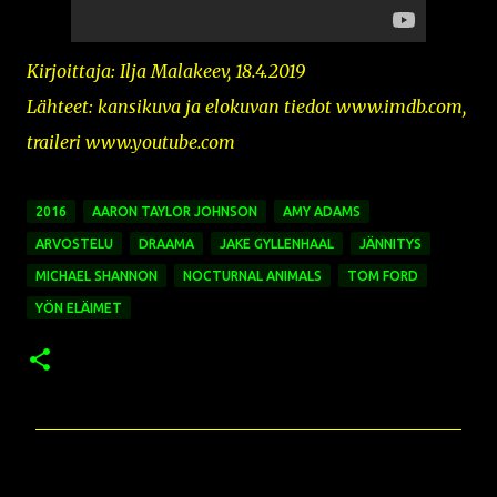
Kirjoittaja: Ilja Malakeev, 18.4.2019
Lähteet: kansikuva ja e
lokuvan tiedot www.imdb.com,
traileri www.youtube.com
2016
AARON TAYLOR JOHNSON
AMY ADAMS
ARVOSTELU
DRAAMA
JAKE GYLLENHAAL
JÄNNITYS
MICHAEL SHANNON
NOCTURNAL ANIMALS
TOM FORD
YÖN ELÄIMET
K
o