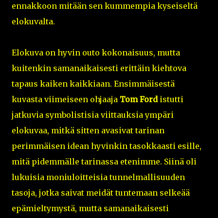
ennakkoon mitään sen kummempia kyseiseltä
elokuvalta.
Elokuva on hyvin outo kokonaisuus, mutta
kuitenkin samanaikaisesti erittäin kiehtova
tapaus kaiken kaikkiaan. Ensimmäisestä
kuvasta viimeiseen ohjaaja
Tom Ford
istutti
jatkuvia symbolistisia viittauksia ympäri
elokuvaa, mitkä sitten avasivat tarinan
perimmäisen idean hyvinkin tasokkaasti esille,
mitä pidemmälle tarinassa etenimme. Siinä oli
lukuisia moniuloitteisia tunnelmallisuuden
tasoja, jotka saivat meidät tuntemaan selkeää
epämieltymystä, mutta samanaikaisesti