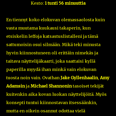
Kesto:
1 tunti 56 minuuttia
En tiennyt koko elokuvan olemassaolosta kuin
vasta muutama kuukausi takaperin, kun
etsiskelin leffoja katsastuslistalleni ja tämä
sattumoisin osui silmään. Mikä teki minusta
hyvin kiinnostuneen oli erittäin nimekäs ja
taitava näyttelijäkaarti, joka saattaisi kyllä
paperilla myydä ihan minkä vain elokuvan
tuosta noin vain. Ovathan
Jake Gyllenhaalin
,
Amy
Adamsin
ja
Michael Shannonin
tasoiset tekijät
kuitenkin aika kovan luokan näyttelijöitä. Myös
konsepti tuntui kiinnostavan itsessäänkin,
mutta en oikein osannut odottaa vielä