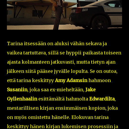
Tarina itsessään on aluksi vähän sekava ja
vaikea tartuttava, sillä se hyppii paikasta toiseen
ajasta kolmanteen jatkuvasti, mutta tietyn ajan
jälkeen siitä pääsee jyvälle lopulta. Se on outoa,
että tarina keskittyy
Amy Adamsin
hahmoon
Susaniin
, joka saa ex-mieheltään,
Jake
Gyllenhaalin
esittämältä hahmolta
Edwardilta
,
mestarillisen kirjan ensimmäisen kopion, joka
on myös omistettu hänelle. Elokuvan tarina
keskittyy hänen kirjan lukemisen prosessiin ja