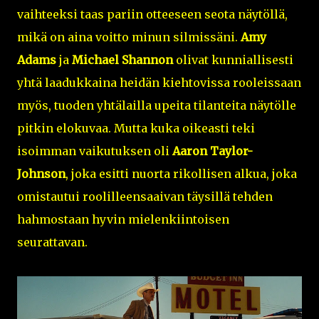
vaihteeksi taas pariin otteeseen seota näytöllä,
mikä on aina voitto minun silmissäni.
Amy
Adams
ja
Michael Shannon
olivat kunniallisesti
yhtä laadukkaina heidän kiehtovissa rooleissaan
myös, tuoden yhtälailla upeita tilanteita näytölle
pitkin elokuvaa. Mutta kuka oikeasti teki
isoimman vaikutuksen oli
Aaron Taylor-
Johnson
, joka esitti nuorta rikollisen alkua, joka
omistautui roolilleensaaivan täysillä tehden
hahmostaan hyvin mielenkiintoisen
seurattavan.