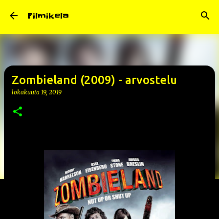
Siirry pääsisältöön
Filmikela
Zombieland (2009) - arvostelu
lokakuuta 19, 2019