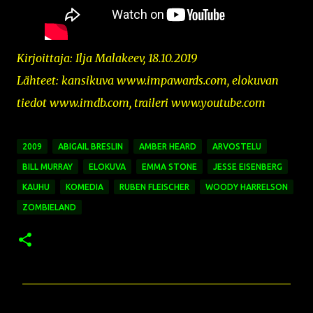
Kirjoittaja: Ilja Malakeev, 18.10.2019
Lähteet: kansikuva
www.impawards.com,
elokuvan
tiedot www.imdb.com, traileri www.youtube.com
2009
ABIGAIL BRESLIN
AMBER HEARD
ARVOSTELU
BILL MURRAY
ELOKUVA
EMMA STONE
JESSE EISENBERG
KAUHU
KOMEDIA
RUBEN FLEISCHER
WOODY HARRELSON
ZOMBIELAND
K