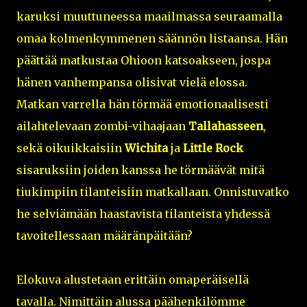
karuksi muuttuneessa maailmassa seuraamalla
omaa kolmenkymmenen säännön listaansa. Hän
päättää matkustaa Ohioon katsoakseen, jospa
hänen vanhempansa olisivat vielä elossa.
Matkan varrella hän törmää emotionaalisesti
ailahtelevaan zombi-vihaajaan
Tallahasseen
,
sekä oikuikkaisiin
Wichita
ja
Little Rock
sisaruksiin joiden kanssa he törmäävät mitä
tiukimpiin tilanteisiin matkallaan. Onnistuvatko
he selviämään haastavista tilanteista yhdessä
tavoitellessaan määränpäitään?
Elokuva alustetaan erittäin omaperäisellä
tavalla. Nimittäin alussa päähenkilömme