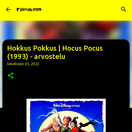
Siirry pääsisältöön
Filmikela
Hokkus Pokkus | Hocus Pocus
(1993) - arvostelu
lokakuuta 03, 2022