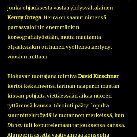
jonka ohjauksesta vastaa yhdysvaltalainen
Kenny Ortega
. Herra on saanut nimensä
parrasvaloihin enemmänkin
koreografiatyöstään, mutta muutamia
ohjauksiakin on hänen vyöllensä kertynyt
vuosien mittaan.
Elokuvan tuottajana toimiva
David Kirschner
kertoi keksineensä tarinan naapurin mustan
kissan pohjalta viettäessään aikaa nuoren
tyttärensä kanssa. Ideointi päätyi lopulta
suunnittelupöydälle tuotannon merkeissä, kun
Disney
tuli koputtelemaan tarjouksensa kanssa.
Alunperin astetta vaativampaa konseptia