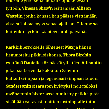
toisaalle yhteisellä luokalla opiskelevaan
tyttöön,
Vinessa Shaw'n
esittämään
Allison
Wattsiin
, jonka kanssa hän pääsee viettämään
yhteistä aikaa myös vapaa-ajallaan. Tilanne saa
kuitenkin jyrkän käänteen juhlapäivänä...
Karkkikierrokselle lähteneet
Max
ja hänen
hemmoteltu pikkusiskonsa,
Thora Birchin
esittämä
Danielle
, törmäävät yllättäen
Allisoniin
,
joka päättää viedä kaksikon Salemin
kutkuttavimpaan ja legendaarisimpaan taloon.
Sandersonin
sisarusten hylätyksi noitataloksi
myöhemmin historiassa nimitetty paikka pitää
sisällään valtavasti noitien mytologialle tuttua