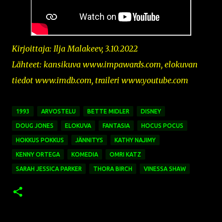
Kirjoittaja: Ilja Malakeev, 3.10.2022
Lähteet: kansikuva
www.impawards.com,
elokuvan
tiedot www.imdb.com, traileri www.youtube.com
1993
ARVOSTELU
BETTE MIDLER
DISNEY
DOUG JONES
ELOKUVA
FANTASIA
HOCUS POCUS
HOKKUS POKKUS
JÄNNITYS
KATHY NAJIMY
KENNY ORTEGA
KOMEDIA
OMRI KATZ
SARAH JESSICA PARKER
THORA BIRCH
VINESSA SHAW