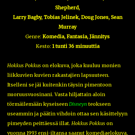
Shepherd,
Larry Bagby, Tobias Jelinek, Doug Jones, Sean
Murray
Genre:
Komedia, Fantasia, Jännitys
Kesto:
1 tunti 36 minuuttia
Hokkus Pokkus
on elokuva, joka kuuluu monien
liikkuvien kuvien rakastajien lapsuuteen.
Itselleni se jäi kuitenkin täysin pimentoon
nuoruusvuosinani. Vasta hiljattain aloin
törmäilemään kyseiseen
Disneyn
teokseen
useammin ja päätin vihdoin ottaa sen käsittelyyn
pimeyden peittäessä illat.
Hokkus Pokkus
on
vuonna 1993 ensi-iltansa saanut komediaelokuva,