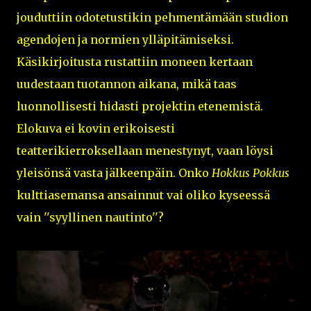
jouduttiin odotetustikin pehmentämään studion
agendojen ja normien ylläpitämiseksi.
Käsikirjoitusta rustattiin moneen kertaan
uudestaan tuotannon aikana, mikä taas
luonnollisesti hidasti projektin etenemistä.
Elokuva ei kovin erikoisesti
teatterikierroksellaan menestynyt, vaan löysi
yleisönsä vasta jälkeenpäin. Onko
Hokkus Pokkus
kulttiasemansa ansainnut vai oliko kyseessä
vain ''syyllinen nautinto''?