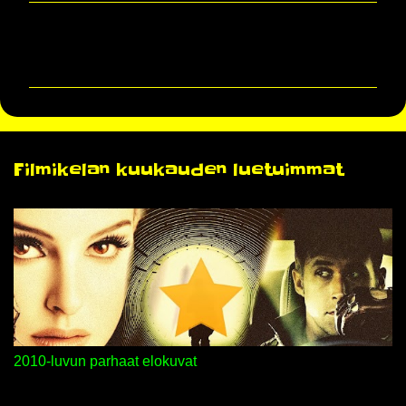
K
o
m
m
e
n
Filmikelan kuukauden luetuimmat
t
i
t
2010-luvun parhaat elokuvat