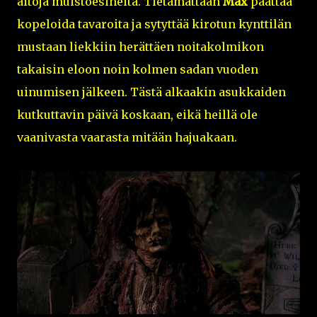
aitoja muistoesineitä. Tietämättään
Max
päättää
kopeloida tavaroita ja sytyttää kirotun kynttilän
mustaan liekkiin herättäen noitakolmikon
takaisin eloon noin kolmen sadan vuoden
uinumisen jälkeen. Tästä alkaakin asukkaiden
kutkuttavin päivä koskaan, eikä heillä ole
vaanivasta vaarasta mitään hajuakaan.