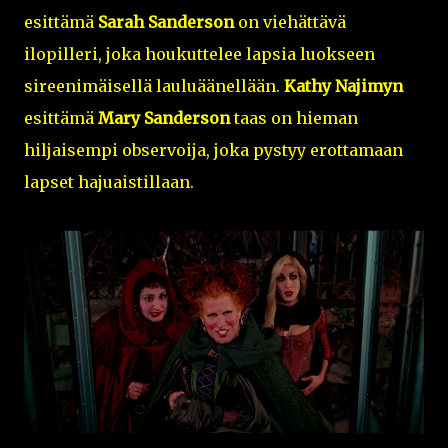
esittämä
Sarah Sanderson
on viehättävä
ilopilleri, joka houkuttelee lapsia luokseen
sireenimäisellä lauluäänellään.
Kathy Najimyn
esittämä
Mary Sanderson
taas on hieman
hiljaisempi observoija, joka pystyy erottamaan
lapset hajuaistillaan.