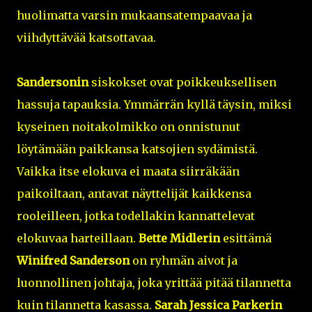
huolimatta varsin mukaansatempaavaa ja
viihdyttävää katsottavaa.
Sandersonin
siskokset ovat poikkeuksellisen
hassuja tapauksia. Ymmärrän kyllä täysin, miksi
kyseinen noitakolmikko on onnistunut
löytämään paikkansa katsojien sydämistä.
Vaikka itse elokuva ei maata siirräkään
paikoiltaan, antavat näyttelijät kaikkensa
rooleilleen, jotka todellakin kannattelevat
elokuvaa harteillaan.
Bette Midlerin
esittämä
Winifred Sanderson
on ryhmän aivot ja
luonnollinen johtaja, joka yrittää pitää tilannetta
kuin tilannetta kasassa.
Sarah Jessica Parkerin