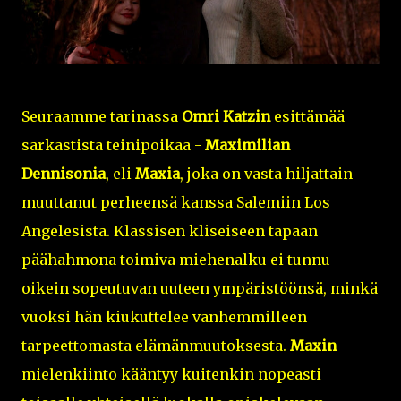
Seuraamme tarinassa
Omri Katzin
esittämää
sarkastista teinipoikaa -
Maximilian
Dennisonia
, eli
Maxia
, joka on vasta hiljattain
muuttanut perheensä kanssa Salemiin Los
Angelesista. Klassisen kliseiseen tapaan
päähahmona toimiva miehenalku ei tunnu
oikein sopeutuvan uuteen ympäristöönsä, minkä
vuoksi hän kiukuttelee vanhemmilleen
tarpeettomasta elämänmuutoksesta.
Maxin
mielenkiinto kääntyy kuitenkin nopeasti