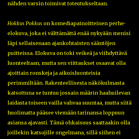
nähden varsin toimivat toteutukseltaan.
Hokkus Pokkus
on komediapainoitteinen perhe-
elokuva, joka ei välttämättä enää nykyään menisi
läpi sellaisenaan ajankohtaisten sääntöjen
puitteissa. Elokuva on toki veikeä ja viihdyttävä
luonteeltaan, mutta sen viittaukset osaavat olla
ajoittain ronskeja ja aikuisluonteisia
perimmiltään. Rakenteellisesta näkökulmasta
katsottuna se tuntuu jossain määrin haahuilevan
laidasta toiseen vailla vahvaa suuntaa, mutta siitä
huolimatta pääsee viemään tarinansa loppuun
asiansa ajavasti. Tämä ohkaisuus saattaakin olla
joillekin katsojille ongelmana, sillä siihen ei