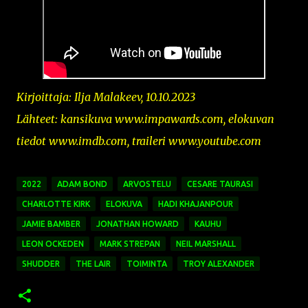
Kirjoittaja: Ilja Malakeev, 10.10.2023
Lähteet: kansikuva www.impawards.com
,
elokuvan
tiedot www.imdb.com, traileri www.youtube.com
2022
ADAM BOND
ARVOSTELU
CESARE TAURASI
CHARLOTTE KIRK
ELOKUVA
HADI KHAJANPOUR
JAMIE BAMBER
JONATHAN HOWARD
KAUHU
LEON OCKEDEN
MARK STREPAN
NEIL MARSHALL
SHUDDER
THE LAIR
TOIMINTA
TROY ALEXANDER