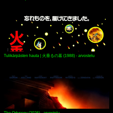
Tulikärpästen hauta | 火垂るの墓 (1988) - arvostelu
The Odyssey (2026) - arvostelu