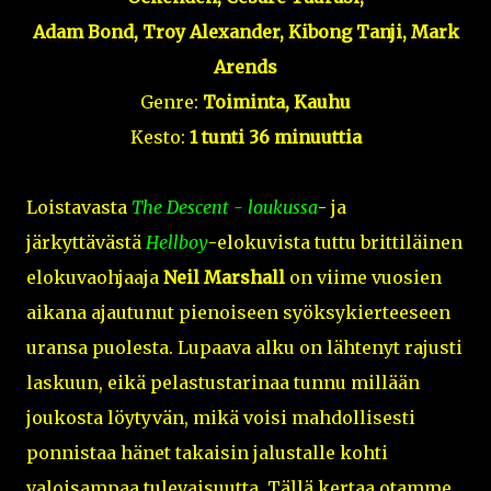
Adam Bond, Troy Alexander, Kibong Tanji, Mark
Arends
Genre:
Toiminta, Kauhu
Kesto:
1 tunti 36 minuuttia
Loistavasta
The Descent - loukussa
- ja
järkyttävästä
Hellboy
-elokuvista tuttu brittiläinen
elokuvaohjaaja
Neil Marshall
on viime vuosien
aikana ajautunut pienoiseen syöksykierteeseen
uransa puolesta. Lupaava alku on lähtenyt rajusti
laskuun, eikä pelastustarinaa tunnu millään
joukosta löytyvän, mikä voisi mahdollisesti
ponnistaa hänet takaisin jalustalle kohti
valoisampaa tulevaisuutta. Tällä kertaa otamme