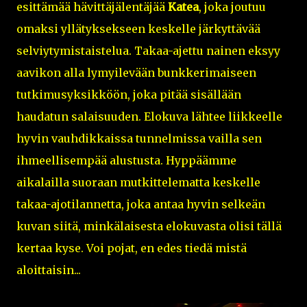
esittämää hävittäjälentäjää
Katea
, joka joutuu
omaksi yllätyksekseen keskelle järkyttävää
selviytymistaistelua. Takaa-ajettu nainen eksyy
aavikon alla lymyilevään bunkkerimaiseen
tutkimusyksikköön, joka pitää sisällään
haudatun salaisuuden. Elokuva lähtee liikkeelle
hyvin vauhdikkaissa tunnelmissa vailla sen
ihmeellisempää alustusta. Hyppäämme
aikalailla suoraan mutkittelematta keskelle
takaa-ajotilannetta, joka antaa hyvin selkeän
kuvan siitä, minkälaisesta elokuvasta olisi tällä
kertaa kyse. Voi pojat, en edes tiedä mistä
aloittaisin...