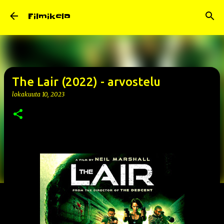
Siirry pääsisältöön
Filmikela
The Lair (2022) - arvostelu
lokakuuta 10, 2023