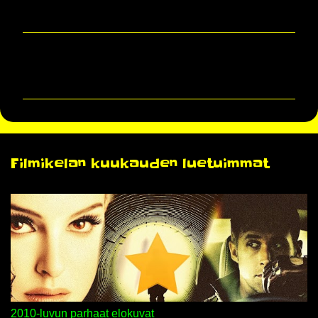
K
o
m
m
e
n
Filmikelan kuukauden luetuimmat
t
i
t
2010-luvun parhaat elokuvat