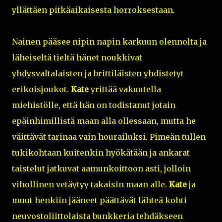
yllättäen pitkäaikaisesta horroksestaan.
Nainen pääsee nipin napin karkuun olennolta ja
läheiseltä tieltä hänet noukkivat
yhdysvaltalaisten ja brittiläisten yhdistetyt
erikoisjoukot.
Kate
yrittää vakuutella
miehistölle, että hän on todistanut jotain
epäinhimillistä maan alla ollessaan, mutta he
väittävät tarinaa vain hourailuksi. Pimeän tullen
tukikohtaan kuitenkin hyökätään ja ankarat
taistelut jatkuvat aamunkoittoon asti, jolloin
vihollinen vetäytyy takaisin maan alle.
Kate
ja
muut henkiin jääneet päättävät lähteä kohti
neuvostoliittolaista bunkkeria tehdäkseen