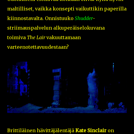
maltilliset, vaikka konsepti vaikuttikin paperilla
kiinnostavalta. Onnistuuko
Shudder
-
striimauspalvelun alkuperäiselokuvana
toimiva
The Lair
vakuuttamaan
varteenotettavuudestaan?
Brittiläinen hävittäjälentäjä
Kate Sinclair
on