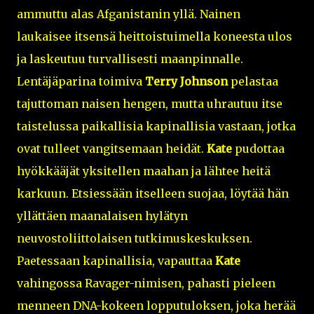
ammuttu alas Afganistanin yllä. Nainen
laukaisee itsensä heittoistuimella koneesta ulos
ja laskeutuu turvallisesti maanpinnalle.
Lentäjäparina toimiva
Terry Johnson
pelastaa
tajuttoman naisen hengen, mutta uhrautuu itse
taistelussa paikallisia kapinallisia vastaan, jotka
ovat tulleet vangitsemaan heidät.
Kate
pudottaa
hyökkääjät yksitellen maahan ja lähtee heitä
karkuun. Etsiessään itselleen suojaa, löytää hän
yllättäen maanalaisen hylätyn
neuvostoliittolaisen tutkimuskeskuksen.
Paetessaan kapinallisia, vapauttaa
Kate
vahingossa Ravager-nimisen, pahasti pieleen
menneen DNA-kokeen lopputuloksen, joka herää