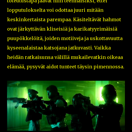
toteutustapa jäävät niin teennäisiksi, ettei
lopputulokselta voi odottaa juuri mitään
keskinkertaista parempaa. Käsiteltävät hahmot
ovat järkyttävän kliseisiä ja karikatyyrimäisiä
puupökkelöitä, joiden motiiveja ja uskottavuutta
kyseenalaistaa katsojana jatkuvasti. Vaikka
heidän ratkaisunsa välillä mukailevatkin oikeaa
elämää, pysyvät aidot tunteet täysin pimennossa.