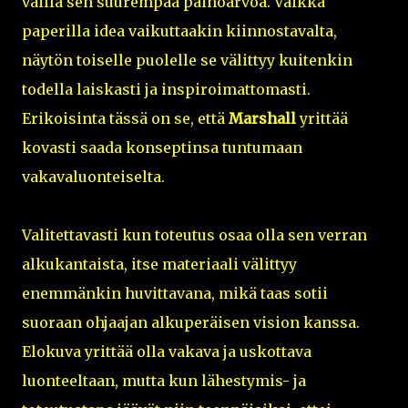
vailla sen suurempaa painoarvoa. Vaikka
paperilla idea vaikuttaakin kiinnostavalta,
näytön toiselle puolelle se välittyy kuitenkin
todella laiskasti ja inspiroimattomasti.
Erikoisinta tässä on se, että
Marshall
yrittää
kovasti saada konseptinsa tuntumaan
vakavaluonteiselta.
Valitettavasti kun toteutus osaa olla sen verran
alkukantaista, itse materiaali välittyy
enemmänkin huvittavana, mikä taas sotii
suoraan ohjaajan alkuperäisen vision kanssa.
Elokuva yrittää olla vakava ja uskottava
luonteeltaan, mutta kun lähestymis- ja