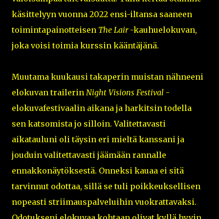
käsittelyyn vuonna 2022 ensi-iltansa saaneen
toimintapainotteisen
The Lair
-kauhuelokuvan,
joka voisi toimia kurssin kääntäjänä.
Muutama kuukausi takaperin muistan nähneeni
elokuvan trailerin
Night Visions Festival
-
elokuvafestivaalin aikana ja harkitsin todella
sen katsomista jo silloin. Valitettavasti
aikatauluni oli täysin eri mieltä kanssani ja
jouduin valitettavasti jäämään rannalle
ennakkonäytöksestä. Onneksi kauaa ei sitä
tarvinnut odottaa, sillä se tuli poikkeuksellisen
nopeasti striimauspalveluihin vuokrattavaksi.
Odotukseni elokuvaa kohtaan olivat kyllä hyvin