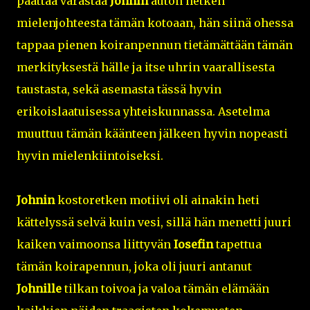
päättää varastaa
Johnin
auton hetken
mielenjohteesta tämän kotoaan, hän siinä ohessa
tappaa pienen koiranpennun tietämättään tämän
merkityksestä hälle ja itse uhrin vaarallisesta
taustasta, sekä asemasta tässä hyvin
erikoislaatuisessa yhteiskunnassa. Asetelma
muuttuu tämän käänteen jälkeen hyvin nopeasti
hyvin mielenkiintoiseksi.
Johnin
kostoretken motiivi oli ainakin heti
kättelyssä selvä kuin vesi, sillä hän menetti juuri
kaiken vaimoonsa liittyvän
Iosefin
tapettua
tämän koirapennun, joka oli juuri antanut
Johnille
tilkan toivoa ja valoa tämän elämään