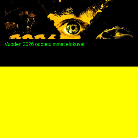
Vuoden 2026 odotetuimmat elokuvat
Sisällön tarjoaa Blogger