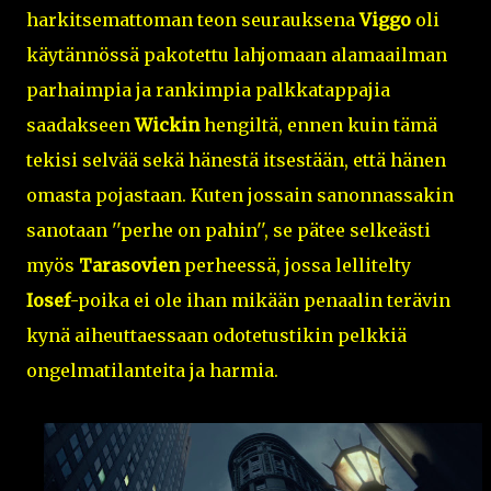
harkitsemattoman teon seurauksena
Viggo
oli
käytännössä pakotettu lahjomaan alamaailman
parhaimpia ja rankimpia palkkatappajia
saadakseen
Wickin
hengiltä, ennen kuin tämä
tekisi selvää sekä hänestä itsestään, että hänen
omasta pojastaan. Kuten jossain sanonnassakin
sanotaan ''perhe on pahin'', se pätee selkeästi
myös
Tarasovien
perheessä, jossa lellitelty
Iosef
-poika ei ole ihan mikään penaalin terävin
kynä aiheuttaessaan odotetustikin pelkkiä
ongelmatilanteita ja harmia.