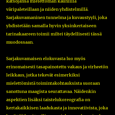
katsojansa mielettömän kauniilla
väripaleteillaan ja niiden yhdistelmillä.
Sarjakuvamaninen tunnelma ja kuvaustyyli, joka
yhdistetään samalla hyvin yksinkertaiseen
tarinakaareen toimii miltei täydellisesti tässä
muodossaan.
Sarjakuvamaisen elokuvasta luo myös
erinomaisesti tasapainotettu vakaus ja virheetön
leikkaus, jotka tekevät esimerkiksi
mielettömistä toimintakohtauksista suoraan
sanottuna maagista seurattavaa. Näidenkin
aspektien lisäksi taistelukoreografia on
kertakaikkisen laadukasta ja innovatiivista, joka