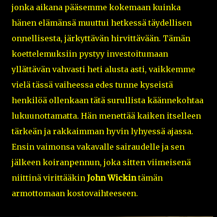
jonka aikana pääsemme kokemaan kuinka
hänen elämänsä muuttui hetkessä täydellisen
onnellisesta, järkyttävän hirvittävään. Tämän
koettelemuksiin pystyy investoitumaan
yllättävän vahvasti heti alusta asti, vaikkemme
vielä tässä vaiheessa edes tunne kyseistä
henkilöä ollenkaan tätä surullista käännekohtaa
lukuunottamatta. Hän menettää kaiken itselleen
tärkeän ja rakkaimman hyvin lyhyessä ajassa.
Ensin vaimonsa vakavalle sairaudelle ja sen
jälkeen koiranpennun, joka sitten viimeisenä
niittinä virittääkin
John Wickin
tämän
armottomaan kostovaihteeseen.