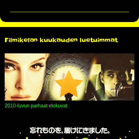
o
m
m
e
n
Filmikelan kuukauden luetuimmat
t
i
t
2010-luvun parhaat elokuvat