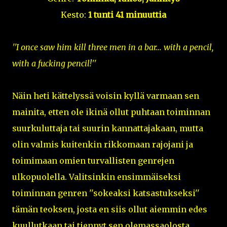
Kesto:
1 tunti 41 minuuttia
''I once saw him kill three men in a bar... with a pencil,
with a fucking pencil!''
Näin heti kättelyssä voisin kyllä varmaan sen
mainita, etten ole ikinä ollut puhtaan toiminnan
suurkuluttaja tai suurin kannattajakaan, mutta
olin valmis kuitenkin rikkomaan rajojani ja
toimimaan omien turvallisten genrejen
ulkopuolella. Valitsinkin ensimmäiseksi
toiminnan genren ''sokeaksi katsastukseksi''
tämän teoksen, josta en siis ollut aiemmin edes
kuullutkaan tai tiennyt sen olemassaolosta,