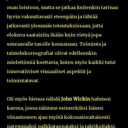
osan loistoon, mutta se jatkaa kuitenkin tarinaa
hyvin vakuuttavasti eteenpäin ja tähtää
jatkuvasti ylemmäs toteutuksissaan, jotta
elokuva saataisiin ikään kuin vietyä jopa
seuraavalle tasolle konsanaan. Toiminta ja
taistelukoreografiat olivat edelleenkin
mielettömiä koettavia, kuten myös kaikki tutut
innovatiiviset visuaaliset aspektit ja
toimintatavat.
Oli myös hienoa nähdä
John Wickin
hahmon
kasvua, jossa näimme esimerkiksi hänen
viisastuneen ajan myötä kokonaisvaltaisesti
paremmaksi palkkatappajaksi ja taktikoijaksi.