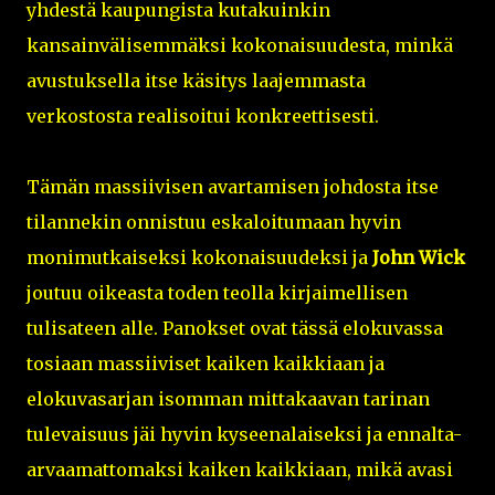
yhdestä kaupungista kutakuinkin
kansainvälisemmäksi kokonaisuudesta, minkä
avustuksella itse käsitys laajemmasta
verkostosta realisoitui konkreettisesti.
Tämän massiivisen avartamisen johdosta itse
tilannekin onnistuu eskaloitumaan hyvin
monimutkaiseksi kokonaisuudeksi ja
John Wick
joutuu oikeasta toden teolla kirjaimellisen
tulisateen alle. Panokset ovat tässä elokuvassa
tosiaan massiiviset kaiken kaikkiaan ja
elokuvasarjan isomman mittakaavan tarinan
tulevaisuus jäi hyvin kyseenalaiseksi ja ennalta-
arvaamattomaksi kaiken kaikkiaan, mikä avasi