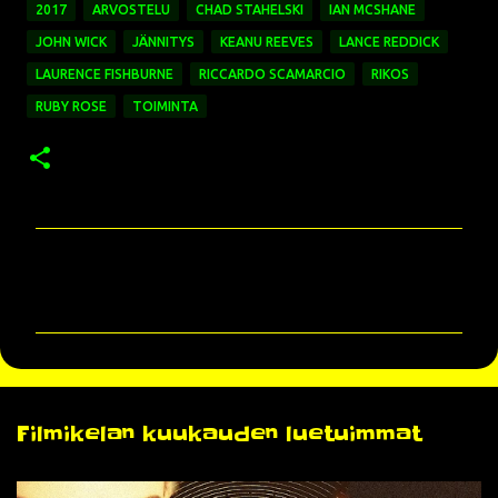
2017
ARVOSTELU
CHAD STAHELSKI
IAN MCSHANE
JOHN WICK
JÄNNITYS
KEANU REEVES
LANCE REDDICK
LAURENCE FISHBURNE
RICCARDO SCAMARCIO
RIKOS
RUBY ROSE
TOIMINTA
K
o
m
m
e
n
Filmikelan kuukauden luetuimmat
t
i