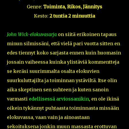
Genre:
Toiminta, Rikos, Jännitys
Kesto:
2 tuntia 2 minuuttia
John Wick-elokuvasarja
on siitä erikoinen tapaus
minun silmissäni, että vielä pari vuotta sitten en
edes tiennyt koko sarjasta ennen kuin huomasin
jossain vaiheessa kuinka ylistäviä kommentteja
se keräsi suurimmalta osalta elokuvien
suurkuluttajilta ja toiminnan ystäviltä. Itse olin
aika skeptinen sen suhteen ja kuten sanoin
varmasti
edellisessä arviossanikin
, en ole ikinä
oikein tykännyt puhtaasta toiminnasta missään
elokuvassa, vaan vain ja ainoastaan
sekoituksena jonkin muun massasta erottuvan