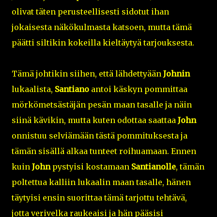
olivat täten perusteellisesti sidotut ihan
jokaisesta näkökulmasta katsoen, mutta tämä
päätti siltikin kokeilla kieltäytyä tarjouksesta.
Tämä johtikin siihen, että lähdettyään
Johnin
lukaalista,
Santiano
antoi käskyn pommittaa
mörkömetsästäjän pesän maan tasalle ja näin
siinä kävikin, mutta kuten odottaa saattaa
John
onnistuu selviämään tästä pommituksesta ja
tämän sisällä alkaa tunteet roihuamaan. Ennen
kuin
John
pystyisi kostamaan
Santianolle
, tämän
poltettua kalliin lukaalin maan tasalle, hänen
täytyisi ensin suorittaa tämä tarjottu tehtävä,
jotta verivelka raukeaisi ja hän pääsisi