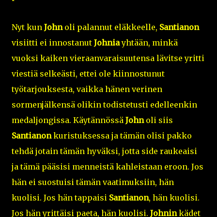
Nyt kun
John
oli palannut eläkkeelle,
Santianon
visiitti ei innostanut
Johnia
yhtään, minkä
vuoksi kaiken vieraanvaraisuutensa lävitse yritti
viestiä selkeästi, ettei ole kiinnostunut
työtarjouksesta, vaikka hänen verinen
sormenjälkensä olikin todistetusti edelleenkin
medaljongissa. Käytännössä
John
oli siis
Santianon
kuristuksessa ja tämän olisi pakko
tehdä jotain tämän hyväksi, jotta side raukeaisi
ja tämä pääsisi menneistä kahleistaan eroon. Jos
hän ei suostuisi tämän vaatimuksiin, hän
kuolisi. Jos hän tappaisi
Santianon
, hän kuolisi.
Jos hän yrittäisi paeta, hän kuolisi.
Johnin
kädet