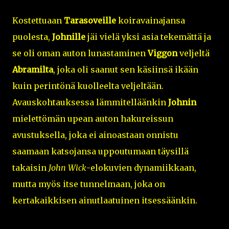
Kostettuaan
Tarasoveille
koiravainajansa
puolesta,
Johnille
jäi vielä yksi asia tekemättä ja
se oli oman auton lunastaminen
Viggon
veljeltä
Abramilta
, joka oli saanut sen käsiinsä ikään
kuin perintönä kuolleelta veljeltään.
Avauskohtauksessa lämmitelläänkin
Johnin
mielettömän upean auton hakureissun
avustuksella, joka ei ainoastaan onnistu
saamaan katsojansa uppoutumaan täysillä
takaisin
John Wick
-elokuvien dynamiikkaan,
mutta myös itse tunnelmaan, joka on
kertakaikkisen ainutlaatuinen itsessäänkin.