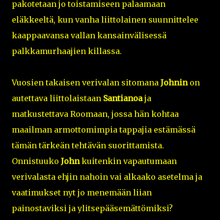
pakotetaan jo toistamiseen palaamaan
eläkkeeltä, kun vanha liittolainen suunnittelee
kaappaavansa vallan kansainvälisessä
palkkamurhaajien killassa.
Vuosien takaisen verivalan sitomana
Johnin
on
autettava liittolaistaan
Santianoa
ja
matkustettava Roomaan, jossa hän kohtaa
maailman armottomimpia tappajia estämässä
tämän tärkeän tehtävän suorittamista.
Onnistuuko
John
kuitenkin vapautumaan
verivalasta ehjin nahoin vai alkaako asetelma ja
vaatimukset nyt jo menemään liian
painostaviksi ja ylitsepääsemättömiksi?