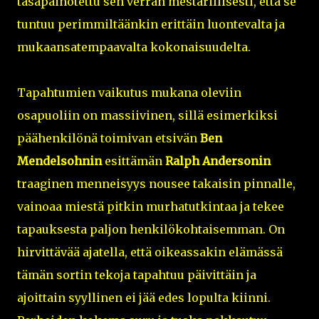
tasapainotettu sen verran mestarillisesti, että se
tuntuu perimmiltäänkin erittäin luontevalta ja
mukaansatempaavalta kokonaisuudelta.
Tapahtumien vaikutus mukana oleviin
osapuoliin on massiivinen, sillä esimerkiksi
päähenkilönä toimivan etsivän
Ben
Mendelsohnin
esittämän
Ralph Andersonin
traaginen menneisyys nousee takaisin pinnalle,
vainoaa miestä pitkin murhatutkintaa ja tekee
tapauksesta paljon henkilökohtaisemman. On
hirvittävää ajatella, että oikeassakin elämässä
tämän sortin tekoja tapahtuu päivittäin ja
ajoittain syyllinen ei jää edes lopulta kiinni.