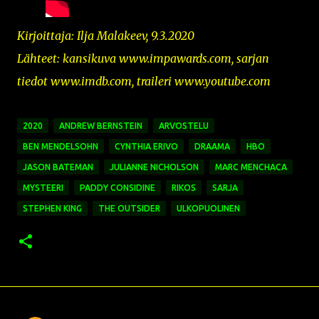
Kirjoittaja: Ilja Malakeev, 9.3.2020
Lähteet: kansikuva
www.impawards.com,
sarjan
tiedot www.imdb.com, traileri www.youtube.com
2020
ANDREW BERNSTEIN
ARVOSTELU
BEN MENDELSOHN
CYNTHIA ERIVO
DRAAMA
HBO
JASON BATEMAN
JULIANNE NICHOLSON
MARC MENCHACA
MYSTEERI
PADDY CONSIDINE
RIKOS
SARJA
STEPHEN KING
THE OUTSIDER
ULKOPUOLINEN