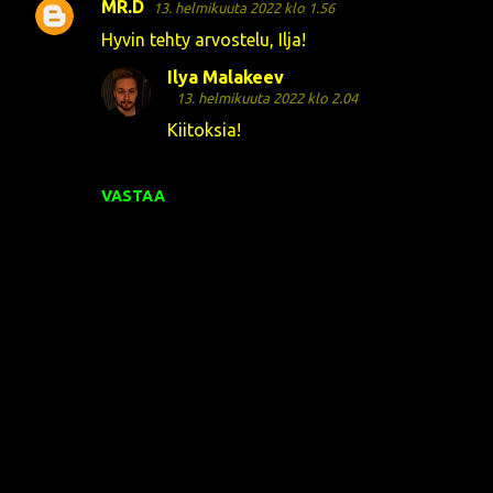
MR.D
13. helmikuuta 2022 klo 1.56
K
Hyvin tehty arvostelu, Ilja!
o
Ilya Malakeev
m
13. helmikuuta 2022 klo 2.04
m
Kiitoksia!
e
n
VASTAA
t
i
t