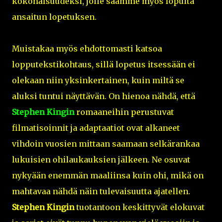
kokonaisuudeksi, jolle saamme myös lopulta
ansaitun lopetuksen.
Muistakaa myös ehdottomasti katsoa
lopputekstikohtaus, sillä lopetus itsessään ei
olekaan niin yksinkertainen, kuin miltä se
aluksi tuntui näyttävän. On hienoa nähdä, että
Stephen Kingin
romaaneihin perustuvat
filmatisoinnit ja adaptaatiot ovat alkaneet
vihdoin vuosien mittaan saamaan selkärankaa
lukuisien ohilaukauksien jälkeen. Ne osuvat
nykyään enemmän maaliinsa kuin ohi, mikä on
mahtavaa nähdä näin tulevaisuutta ajatellen.
Stephen Kingin
tuotantoon keskittyvät elokuvat