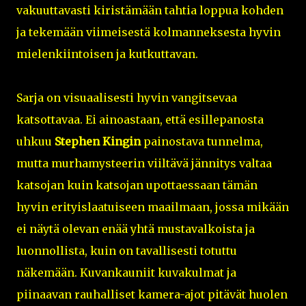
vakuuttavasti kiristämään tahtia loppua kohden
ja tekemään viimeisestä kolmanneksesta hyvin
mielenkiintoisen ja kutkuttavan.
Sarja on visuaalisesti hyvin vangitsevaa
katsottavaa. Ei ainoastaan, että esillepanosta
uhkuu
Stephen Kingin
painostava tunnelma,
mutta murhamysteerin viiltävä jännitys valtaa
katsojan kuin katsojan upottaessaan tämän
hyvin erityislaatuiseen maailmaan, jossa mikään
ei näytä olevan enää yhtä mustavalkoista ja
luonnollista, kuin on tavallisesti totuttu
näkemään. Kuvankauniit kuvakulmat ja
piinaavan rauhalliset kamera-ajot pitävät huolen