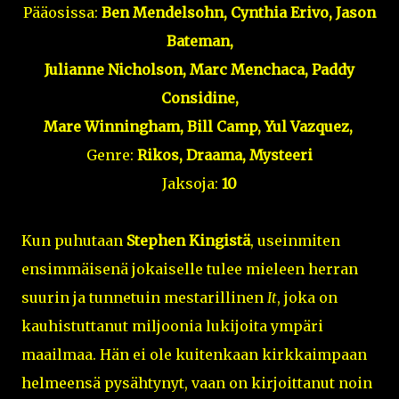
Pääosissa:
Ben Mendelsohn, Cynthia Erivo, Jason
Bateman,
Julianne Nicholson, Marc Menchaca, Paddy
Considine,
Mare Winningham, Bill Camp, Yul Vazquez,
Genre:
Rikos, Draama, Mysteeri
Jaksoja:
10
Kun puhutaan
Stephen Kingistä
, useinmiten
ensimmäisenä jokaiselle tulee mieleen herran
suurin ja tunnetuin mestarillinen
It
, joka on
kauhistuttanut miljoonia lukijoita ympäri
maailmaa. Hän ei ole kuitenkaan kirkkaimpaan
helmeensä pysähtynyt, vaan on kirjoittanut noin