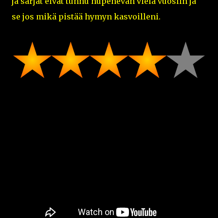
ja sarjat eivät tunnu hupenevan vielä vuosiin ja
se jos mikä pistää hymyn kasvoilleni.