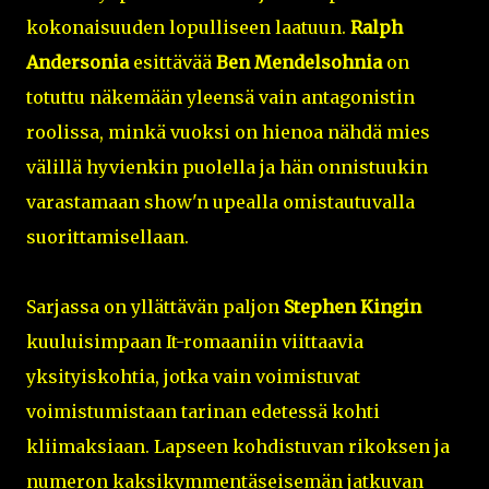
kokonaisuuden lopulliseen laatuun.
Ralph
Andersonia
esittävää
Ben Mendelsohnia
on
totuttu näkemään yleensä vain antagonistin
roolissa, minkä vuoksi on hienoa nähdä mies
välillä hyvienkin puolella ja hän onnistuukin
varastamaan show'n upealla omistautuvalla
suorittamisellaan.
Sarjassa on yllättävän paljon
Stephen Kingin
kuuluisimpaan It-romaaniin viittaavia
yksityiskohtia, jotka vain voimistuvat
voimistumistaan tarinan edetessä kohti
kliimaksiaan. Lapseen kohdistuvan rikoksen ja
numeron kaksikymmentäseisemän jatkuvan