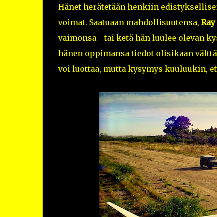
Hänet herätetään henkiin edistyksellisen
voimat. Saatuaan mahdollisuutensa,
Ray
vaimonsa - tai ketä hän luulee olevan ky
hänen oppimansa tiedot olisikaan välttä
voi luottaa, mutta kysymys kuuluukin, e