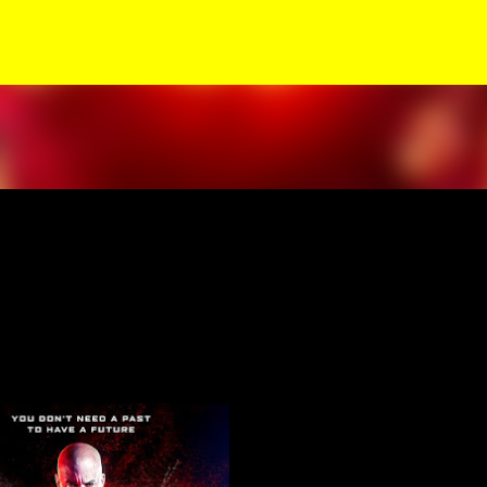
Siirry pääsisältöön