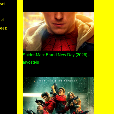
set
n
kki
neen
Spider-Man: Brand New Day (2026) -
arvostelu