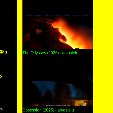
ään
The Odyssey (2026) - arvostelu
o
ä.
Obsession (2025) - arvostelu