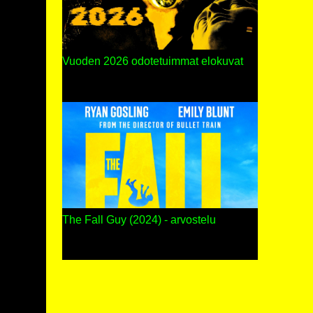
Vuoden 2026 odotetuimmat elokuvat
The Fall Guy (2024) - arvostelu