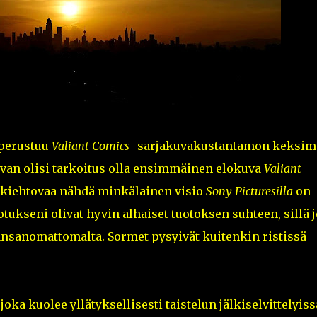
 perustuu
Valiant Comics
-sarjakuvakustantamon keksim
n olisi tarkoitus olla ensimmäinen elokuva
Valiant
 kiehtovaa nähdä minkälainen visio
Sony Picturesilla
on
ukseni olivat hyvin alhaiset tuotoksen suhteen, sillä j
äänsanomattomalta. Sormet pysyivät kuitenkin ristissä
joka kuolee yllätyksellisesti taistelun jälkiselvittelyiss