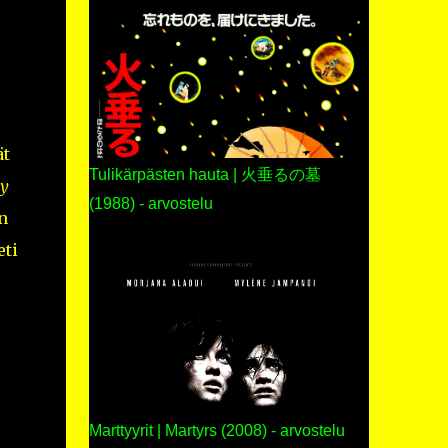
ät
Tulikärpästen hauta | 火垂るの墓
y
(1988) - arvostelu
n
eti
Marttyyrit | Martyrs (2008) - arvostelu