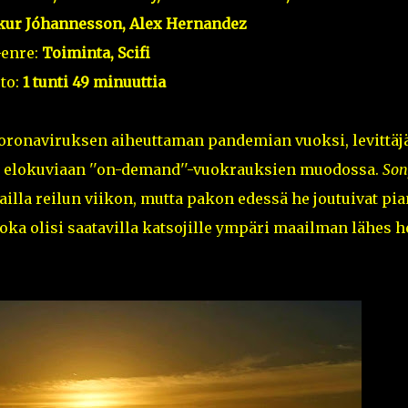
ur Jóhannesson, Alex Hernandez
enre:
Toiminta, Scifi
to:
1 tunti 49 minuuttia
koronaviruksen aiheuttaman pandemian vuoksi, levittäj
ää elokuviaan ''on-demand''-vuokrauksien muodossa.
Son
illa reilun viikon, mutta pakon edessä he joutuivat pia
oka olisi saatavilla katsojille ympäri maailman lähes h