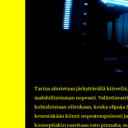
Tarina alustetaan järkyttävällä kiireell
mahdollisimman nopeasti. Valitettavast
kohtaloistaan ollenkaan, koska ohjaaja
kenestäkään kiinni nopeatempoisesti ju
konseptiakin raavitaan vain pinnalta, mi