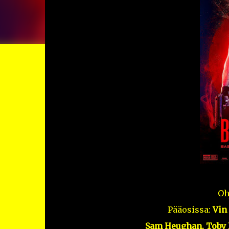
Oh
Pääosissa:
Vin 
Sam Heughan, Toby K