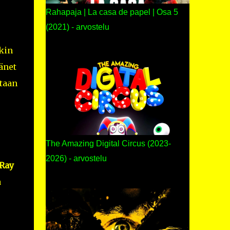
Rahapaja | La casa de papel | Osa 5
(2021) - arvostelu
kin
änet
taan
The Amazing Digital Circus (2023-
2026) - arvostelu
Ray
a