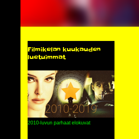
Filmikelan kuukauden
luetuimmat
2010-luvun parhaat elokuvat