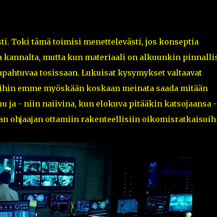
sti. Toki tämä toimisi menettelevästi, jos konseptia
a kannalta, mutta kun materiaali on alkuunkin pinnallis
tapahtuvaa tosissaan. Lukuisat kysymykset valtaavat
joihin emme myöskään koskaan meinata saada mitään
u ja - niin naiivina, kun elokuva pitääkin katsojaansa -
an ohjaajan ottamiin rakenteellisiin oikomisratkaisuih