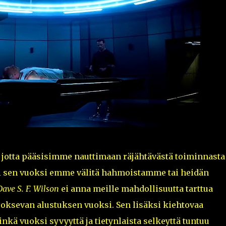
ä, jotta pääsisimme nauttimaan räjähtävästä toiminnasta
i sen vuoksi emme välitä hahmoistamme tai heidän
Dave S. F. Wilson
ei anna meille mahdollisuutta tarttua
oksevan alustuksen vuoksi. Sen lisäksi kiehtovaa
nkä vuoksi syvyyttä ja tietynlaista selkeyttä tuntuu