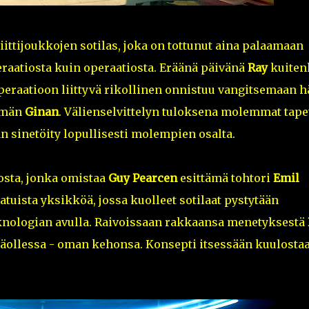
iittijoukkojen sotilas, joka on tottunut aina palaamaan
raatiosta kuin operaatiosta. Eräänä päivänä
Ray
kuiten
eraatioon liittyvä rikollinen onnistuu vangitsemaan h
ämän
Ginan
. Välienselvittelyn tuloksena molemmat tape
an sinetöity lopullisesti molempien osalta.
osta, jonka omistaa
Guy Pearcen
esittämä tohtori
Emil
aatuista yksikköä, jossa kuolleet sotilaat pystytään
knologian avulla. Raivoissaan rakkaansa menetyksestä
snäollessa - oman kehonsa. Konsepti itsessään kuulosta