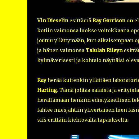
Vin Dieselin
esittämä
Ray Garrison
on el
kotiin vaimonsa luokse voitokkaana ope
joutuu yllättymään, kun aikaisempaan op
ja hänen vaimonsa
Talulah Rileyn
esitt
kylmäverisesti ja kohtalo näyttäisi olev
Ray
herää kuitenkin yllättäen laboratori
Harting
. Tämä johtaa salaista ja erityisl
herättämään henkiin edistyksellisen te
lähtee miesjahtiin ylivertaisen tuen lä
siis erittäin kiehtovalta tapaukselta.