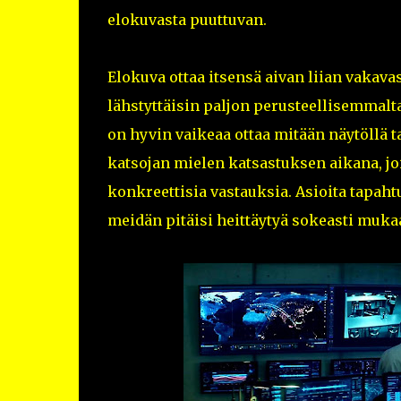
elokuvasta puuttuvan.
Elokuva ottaa itsensä aivan liian vakava
lähstyttäisin paljon perusteellisemmalt
on hyvin vaikeaa ottaa mitään näytöllä 
katsojan mielen katsastuksen aikana, 
konkreettisia vastauksia. Asioita tapahtu
meidän pitäisi heittäytyä sokeasti muka