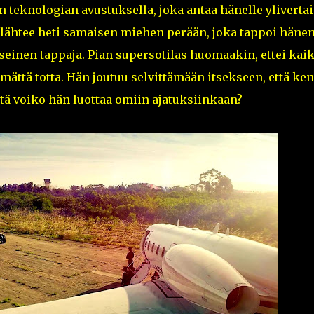
 teknologian avustuksella, joka antaa hänelle ylivertai
lähtee heti samaisen miehen perään, joka tappoi häne
seinen tappaja. Pian supersotilas huomaakin, ettei kai
mättä totta. Hän joutuu selvittämään itsekseen, että ke
ttä voiko hän luottaa omiin ajatuksiinkaan?