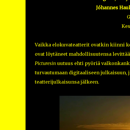
Jóhannes Hauk
G
Kes
Vaikka elokuvateatterit ovatkin kiinni 
ovat löytäneet mahdollisuutensa levitt
Picturesin
uutuus ehti pyöriä valkonkanka
turvautumaan digitaaliseen julkaisuun, j
teatterijulkaisunsa jälkeen.