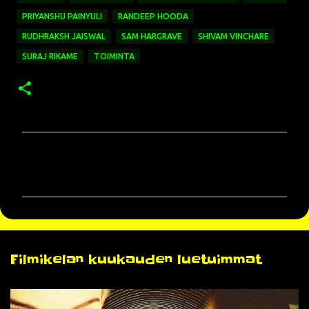
PRIYANSHU PAINYULI
RANDEEP HOODA
RUDHRAKSH JAISWAL
SAM HARGRAVE
SHIVAM VINCHARE
SURAJ RIKAME
TOIMINTA
K
o
m
m
e
n
Filmikelan kuukauden luetuimmat
t
i
t