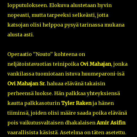
lopputulokseen. Elokuva alustetaan hyvin
nopeasti, mutta tarpeeksi selkeästi, jotta
katsojan olisi helppoa pysyä tarinassa mukana
alusta asti.
Operaatio ''Nouto'' kohteena on
neljätoistavuotias teinipoika
Ovi Mahajan
, jonka
vankilassa tuomiotaan istuva huumeparoni-isä
Ovi Mahajan Sr.
haluaa elävänä takaisin
perheensä luokse. Hän palkkaa yhteyksiensä
kautta palkkasoturin
Tyler Raken
ja hänen
tiiminsä, joiden olisi määre saada poika elävänä
pois vaikutusvaltaisen dhakalaisen
Amir Asifin
vaarallisista käsistä. Asetelma on täten asetettu.