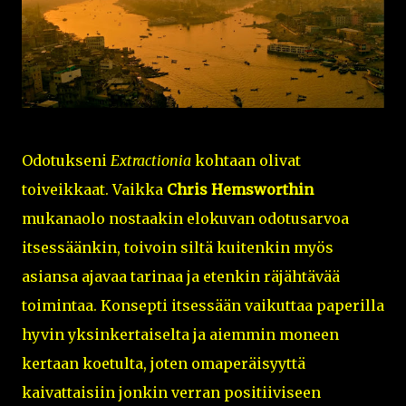
Odotukseni
Extractionia
kohtaan olivat
toiveikkaat. Vaikka
Chris Hemsworthin
mukanaolo nostaakin elokuvan odotusarvoa
itsessäänkin, toivoin siltä kuitenkin myös
asiansa ajavaa tarinaa ja etenkin räjähtävää
toimintaa. Konsepti itsessään vaikuttaa paperilla
hyvin yksinkertaiselta ja aiemmin moneen
kertaan koetulta, joten omaperäisyyttä
kaivattaisiin jonkin verran positiiviseen