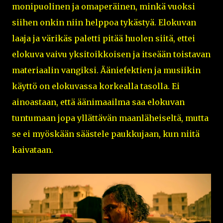
monipuolinen ja omaperäinen, minkä vuoksi
siihen onkin niin helppoa tykästyä. Elokuvan
laaja ja värikäs paletti pitää huolen siitä, ettei
elokuva vaivu yksitoikkoisen ja itseään toistavan
materiaalin vangiksi. Ääniefektien ja musiikin
käyttö on elokuvassa korkealla tasolla. Ei
ainoastaan, että äänimaailma saa elokuvan
tuntumaan jopa yllättävän maanläheiseltä, mutta
se ei myöskään säästele paukkujaan, kun niitä
kaivataan.