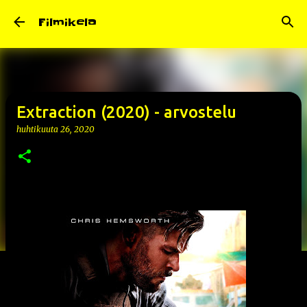
Siirry pääsisältöön
Filmikela
Extraction (2020) - arvostelu
huhtikuuta 26, 2020