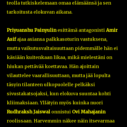
teolla tutkiskelemaan omaa elämäänsä ja sen
tarkoitusta elokuvan aikana.
Priyuanshu Painyulin
esittämä antagonisti
Amir
Asif
ajaa asiansa palkkasoturin vastuksena,
mutta vaikutusvaltaisuuttaan pidemmälle hän ei
käsiään kuitenkaan likaa, mikä mielestäni on
hiukan pettävää koettavaa. Hän ajoittain
vilauttelee vaarallisuuttaan, mutta jää lopulta
täsyin tilanteen ulkopuolelle pelkäksi
sivustakatsojaksi, kun elokuva suuntaa kohti
kliimaksiaan. Yllätyin myös kuinka nuori
Rudhraksh Jaiswal
onnistui
Ovi Mahajanin
roolissaan. Harvemmin näkee näin itsevarmaa