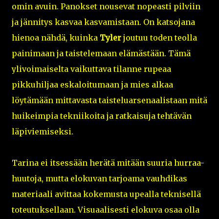
omin avuin. Panokset nousevat nopeasti pilviin
ja jännitys kasvaa kasvamistaan. On katsojana
hienoa nähdä, kuinka
Tyler
joutuu toden teolla
painimaan ja taistelemaan elämästään. Tämä
ylivoimaiselta vaikuttava tilanne rupeaa
pikkuhiljaa eskaloitumaan ja mies alkaa
löytämään mittavasta taisteluarsenaalistaan mitä
huikeimpia tekniikoita ja ratkaisuja tehtävän
läpiviemiseksi.
Tarina ei itsessään herätä mitään suuria hurraa-
huutoja, mutta elokuvan tarjoama vauhdikas
materiaali avittaa kokemusta upealla teknisellä
toteutuksellaan. Visuaalisesti elokuva osaa olla