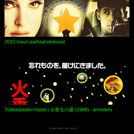
2010-luvun parhaat elokuvat
Tulikärpästen hauta | 火垂るの墓 (1988) - arvostelu