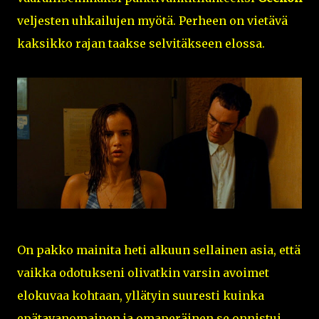
veljesten uhkailujen myötä. Perheen on vietävä
kaksikko rajan taakse selvitäkseen elossa.
On pakko mainita heti alkuun sellainen asia, että
vaikka odotukseni olivatkin varsin avoimet
elokuvaa kohtaan, yllätyin suuresti kuinka
epätavanomainen ja omaperäinen se onnistui