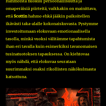
Hahmoista huokuu persoonallisuutta ja
omaperäisiä piirteitä, vaikkakin on mainittava,
että
Scottin
hahmo ehkä jääkin paikoitellen
ikävästi taka-alalle kokonaiskuvasta. Pystymme
investoitumaan elokuvaan emotionaalisella
tasolla, minkä vuoksi välitämme tapahtumista
ihan eri tavalla kuin esimerkiksi tavanomaisen
tusinatuotoksen tapauksessa. On kiehtovaa
myös nähdä, että elokuvaa seurataan
suurimmaksi osaksi rikollisten näkökulmasta
katsottuna.