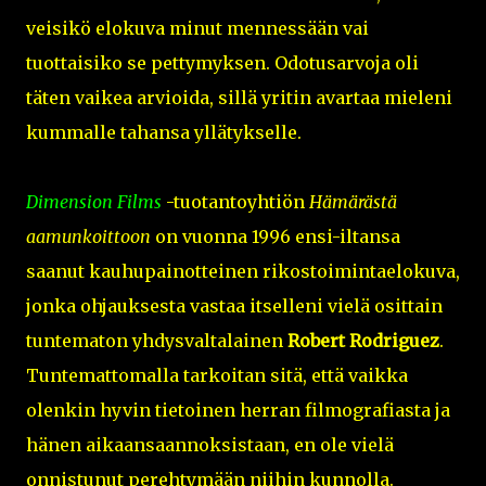
veisikö elokuva minut mennessään vai
tuottaisiko se pettymyksen. Odotusarvoja oli
täten vaikea arvioida, sillä yritin avartaa mieleni
kummalle tahansa yllätykselle.
Dimension Films
-tuotantoyhtiön
Hämärästä
aamunkoittoon
on vuonna 1996 ensi-iltansa
saanut kauhupainotteinen rikostoimintaelokuva,
jonka ohjauksesta vastaa itselleni vielä osittain
tuntematon yhdysvaltalainen
Robert Rodriguez
.
Tuntemattomalla tarkoitan sitä, että vaikka
olenkin hyvin tietoinen herran filmografiasta ja
hänen aikaansaannoksistaan, en ole vielä
onnistunut perehtymään niihin kunnolla.