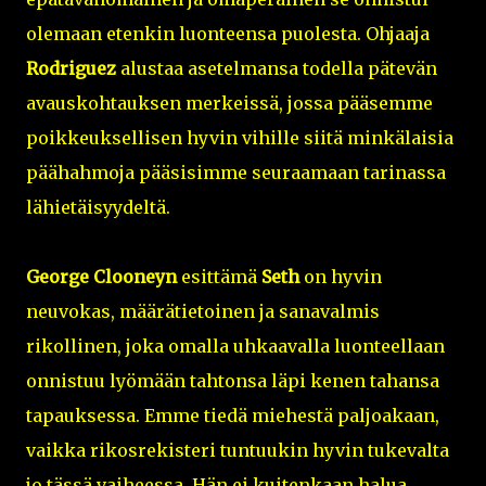
olemaan etenkin luonteensa puolesta. Ohjaaja
Rodriguez
alustaa asetelmansa todella pätevän
avauskohtauksen merkeissä, jossa pääsemme
poikkeuksellisen hyvin vihille siitä minkälaisia
päähahmoja pääsisimme seuraamaan tarinassa
lähietäisyydeltä.
George Clooneyn
esittämä
Seth
on hyvin
neuvokas, määrätietoinen ja sanavalmis
rikollinen, joka omalla uhkaavalla luonteellaan
onnistuu lyömään tahtonsa läpi kenen tahansa
tapauksessa. Emme tiedä miehestä paljoakaan,
vaikka rikosrekisteri tuntuukin hyvin tukevalta
jo tässä vaiheessa. Hän ei kuitenkaan halua