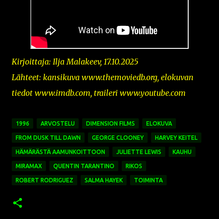
Kirjoittaja: Ilja Malakeev, 17.10.2025
Lähteet: kansikuva www.themoviedb.org, elokuvan
tiedot www.imdb.com, traileri www.youtube.com
1996
ARVOSTELU
DIMENSION FILMS
ELOKUVA
FROM DUSK TILL DAWN
GEORGE CLOONEY
HARVEY KEITEL
HÄMÄRÄSTÄ AAMUNKOITTOON
JULIETTE LEWIS
KAUHU
MIRAMAX
QUENTIN TARANTINO
RIKOS
ROBERT RODRIGUEZ
SALMA HAYEK
TOIMINTA