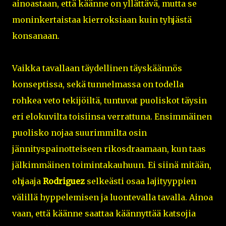
ainoastaan, että käänne on yllättävä, mutta se
moninkertaistaa kierroksiaan kuin tyhjästä
konsanaan.
Vaikka tavallaan täydellinen täyskäännös
konseptissa, sekä tunnelmassa on todella
rohkea veto tekijöiltä, tuntuvat puoliskot täysin
eri elokuvilta toisiinsa verrattuna. Ensimmäinen
puolisko nojaa suurimmilta osin
jännityspainotteiseen rikosdraamaan, kun taas
jälkimmäinen toimintakauhuun. Ei siinä mitään,
ohjaaja
Rodriguez
selkeästi osaa lajityyppien
välillä hyppelemisen ja luontevalla tavalla. Ainoa
vaan, että käänne saattaa käännyttää katsojia