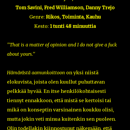
Tom Savini, Fred Williamson, Danny Trejo
Genre:
Rikos, Toiminta, Kauhu
Kesto:
1 tunti 48 minuuttia
''That is a matter of opinion and I do not give a fuck
about yours.''
Hämärästä aamunkoittoon
on yksi niistä
elokuvista, joista olen kuullut puhuttavan
pelkkää hyvää. En itse henkilökohtaisesti
tiennyt ennakkoon, että mistä se kertoisi tai
mikä on konseptin varsinainen koukku olisi,
mutta jokin veti minua kuitenkin sen puoleen.
Olin todellakin kiinnostunut näkemään, että