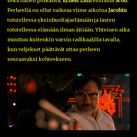
sekä hänen poikansa,
Ernest Liun
esittämä
Scott
.
Perheellä on ollut vaikeaa viime aikoina
Jacobin
totutellessa yksinhuoltajaelämään ja lasten
totutellessa elämään ilman äitiään. Yhteinen aika
muuttuu kuitenkin varsin radikaalilla tavalla,
kun veljekset päättävät ottaa perheen
seuraavaksi kohteekseen.