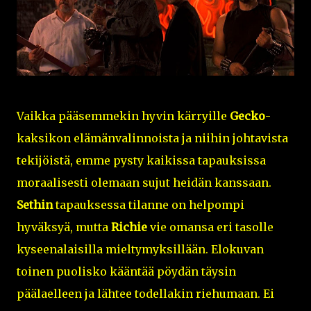
Vaikka pääsemmekin hyvin kärryille
Gecko
-
kaksikon elämänvalinnoista ja niihin johtavista
tekijöistä, emme pysty kaikissa tapauksissa
moraalisesti olemaan sujut heidän kanssaan.
Sethin
tapauksessa tilanne on helpompi
hyväksyä, mutta
Richie
vie omansa eri tasolle
kyseenalaisilla mieltymyksillään. Elokuvan
toinen puolisko kääntää pöydän täysin
päälaelleen ja lähtee todellakin riehumaan. Ei