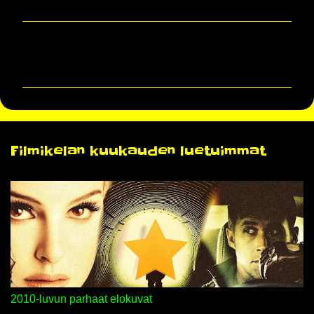
K
o
m
m
e
n
Filmikelan kuukauden luetuimmat
t
i
t
2010-luvun parhaat elokuvat