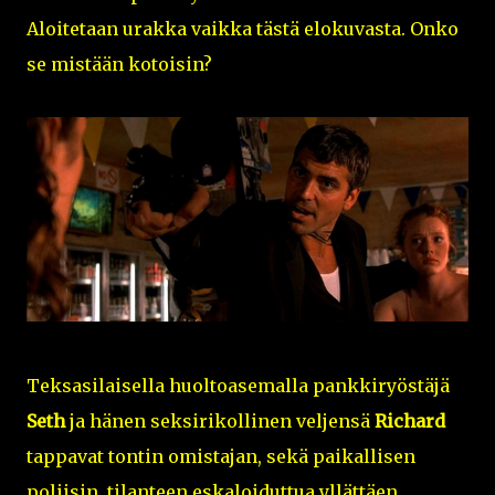
Aloitetaan urakka vaikka tästä elokuvasta. Onko
se mistään kotoisin?
Teksasilaisella huoltoasemalla pankkiryöstäjä
Seth
ja hänen seksirikollinen veljensä
Richard
tappavat tontin omistajan, sekä paikallisen
poliisin, tilanteen eskaloiduttua yllättäen