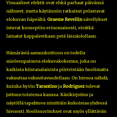
Visuaaliset efektit ovat ehkä parhaat päivänsä
nähneet, mutta käytännön ratkaisut pelastavat
elokuvan häpeältä.
Graeme Revellin
sävellykset
istuvat konseptiin erinomaisesti, eivätkä
lainatut kappaleetkaan petä läsnäolollaan.
Hämärästä aamunkoittoon on todella
mieleenpainuva elokuvakokemus, joka on
kaikista kiistanalaisista piirteistään huolimatta
vakuuttaa vakuuttavuudellaan. On hienoa nähdä,
kuinka hyvin
Tarantino
ja
Rodriguez
tulevat
juttuun toistensa kanssa. Käsikirjoitus ja
näytöllä tapahtuva nimittäin kukoistaa yhdessä
hienosti. Roolisuoritukset ovat myös yllättävän