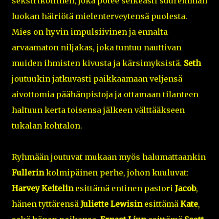
seksirikollinen, joka potee selkeästi suuremman
luokan häiriötä mielenterveytensä puolesta.
Mies on hyvin impulsiivinen ja ennalta-
arvaamaton niljakas, joka tuntuu nauttivan
muiden ihmisten kivusta ja kärsimyksistä.
Seth
joutuukin jatkuvasti paikkaamaan veljensä
aivottomia päähänpistoja ja ottamaan tilanteen
haltuun kerta toisensa jälkeen välttääkseen
tukalan kohtalon.
Ryhmään joutuvat mukaan myös halumattaankin
Fullerin
kolmipäinen perhe, johon kuuluvat:
Harvey Keitelin
esittämä entinen pastori
Jacob
,
hänen tyttärensä
Juliette Lewisin
esittämä
Kate
,