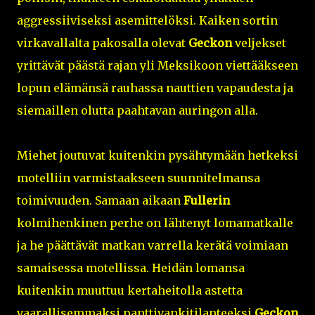
aggressiiviseksi asemittelöksi. Kaiken sortin
virkavallalta pakosalla olevat
Geckon
veljekset
yrittävät päästä rajan yli Meksikoon viettääkseen
lopun elämänsä rauhassa nauttien vapaudesta ja
siemaillen olutta paahtavan auringon alla.
Miehet joutuvat kuitenkin pysähtymään hetkeksi
motelliin varmistaakseen suunnitelmansa
toimivuuden. Samaan aikaan
Fullerin
kolmihenkinen perhe on lähtenyt lomamatkalle
ja he päättävät matkan varrella kerätä voimiaan
samaisessa motellissa. Heidän lomansa
kuitenkin muuttuu kertaheitolla astetta
vaarallisemmaksi panttivankitilanteeksi
Geckon