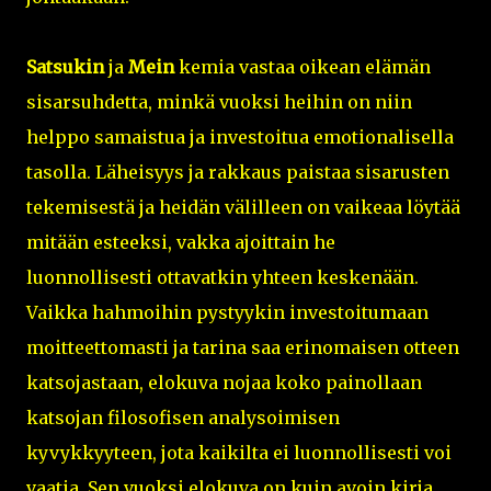
Satsukin
ja
Mein
kemia vastaa oikean elämän
sisarsuhdetta, minkä vuoksi heihin on niin
helppo samaistua ja investoitua emotionalisella
tasolla. Läheisyys ja rakkaus paistaa sisarusten
tekemisestä ja heidän välilleen on vaikeaa löytää
mitään esteeksi, vakka ajoittain he
luonnollisesti ottavatkin yhteen keskenään.
Vaikka hahmoihin pystyykin investoitumaan
moitteettomasti ja tarina saa erinomaisen otteen
katsojastaan, elokuva nojaa koko painollaan
katsojan filosofisen analysoimisen
kyvykkyyteen, jota kaikilta ei luonnollisesti voi
vaatia. Sen vuoksi elokuva on kuin avoin kirja