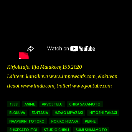
Kirjoittaja: Ilja Malakeev, 15.5.2020
Lähteet: kansikuva
www.impawards.com,
elokuvan
tiedot www.imdb.com, traileri www.youtube.com
1988
ANIME
ARVOSTELU
CHIKA SAKAMOTO
ELOKUVA
FANTASIA
HAYAO MIYAZAKI
HITOSHI TAKAGI
NAAPURINI TOTORO
NORIKO HIDAKA
PERHE
SHIGESATO ITOI
STUDIO GHIBLI
SUMI SHIMAMOTO