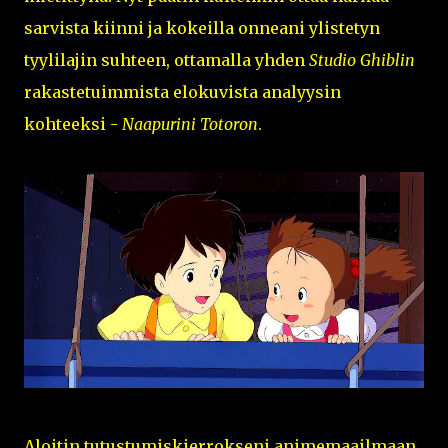
sarvista kiinni ja kokeilla onneani ylistetyn
tyylilajin suhteen, ottamalla yhden
Studio Ghiblin
rakastetuimmista elokuvista analyysin
kohteeksi -
Naapurini Totoron
.
Aloitin tutustumiskierrokseni animemaailmaan