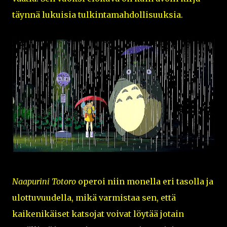
täynnä lukuisia tulkintamahdollisuuksia.
Naapurini Totoro
operoi niin monella eri tasolla ja
ulottuvuudella, mikä varmistaa sen, että
kaikenikäiset katsojat voivat löytää jotain