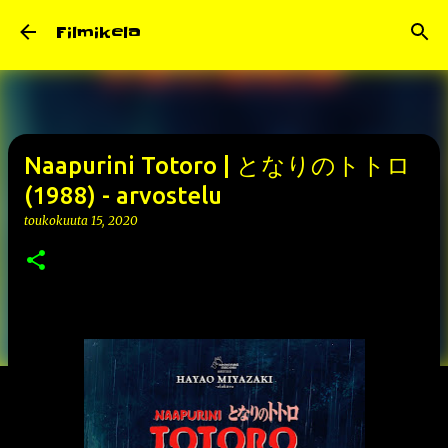
Siirry pääsisältöön
Filmikela
Naapurini Totoro | となりのトトロ
(1988) - arvostelu
toukokuuta 15, 2020