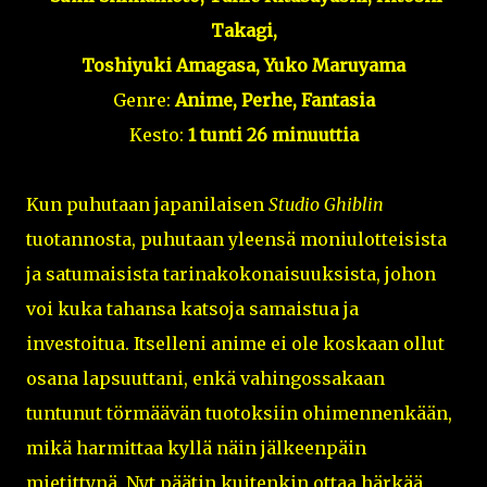
Takagi,
Toshiyuki Amagasa, Yuko Maruyama
Genre:
Anime, Perhe, Fantasia
Kesto:
1 tunti 26 minuuttia
Kun puhutaan japanilaisen
Studio Ghiblin
tuotannosta, puhutaan yleensä moniulotteisista
ja satumaisista tarinakokonaisuuksista, johon
voi kuka tahansa katsoja samaistua ja
investoitua. Itselleni anime ei ole koskaan ollut
osana lapsuuttani, enkä vahingossakaan
tuntunut törmäävän tuotoksiin ohimennenkään,
mikä harmittaa kyllä näin jälkeenpäin
mietittynä. Nyt päätin kuitenkin ottaa härkää