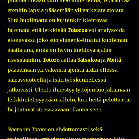
pidetään ikään kuin metsänhenkenä, joka auttaa
etenkin lapsia pääsemään yli vaikeista ajoista.
Siitä huolimatta on kuitenkin kiehtovaa
huomata, että leikkisää
Totoroa
voi analysoida
elokuvassa joko suojelusenkelinä tai kuoleman
saattajana, mikä on hyvin kiehtova ajatus
itsessäänkin.
Totoro
auttaa
Satsukoa
ja
Meitä
pääsemään yli vakeista ajoista äidin ollessa
sairasvuoteella ja isän työskennellessä
jatkuvasti. Olento ilmestyy tyttöjen luo jakamaan
leikkimielisyyttään silloin, kun heitä pelottaa tai
he joutuvat stressaavaan tilanteeseen.
Naapurini Totoro
on ehdottomasti sekä