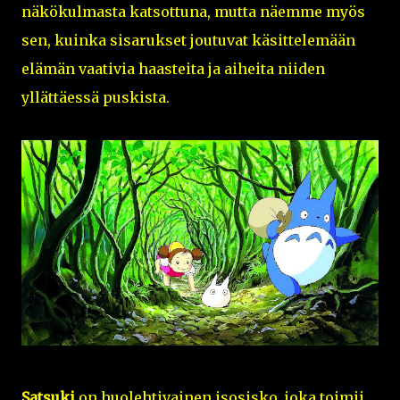
näkökulmasta katsottuna, mutta näemme myös
sen, kuinka sisarukset joutuvat käsittelemään
elämän vaativia haasteita ja aiheita niiden
yllättäessä puskista.
Satsuki
on huolehtivainen isosisko, joka toimii