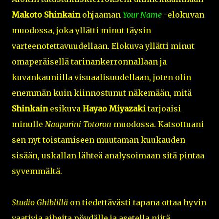
Makoto Shinkain
ohjaaman
Your Name
-elokuvan
muodossa, joka yllätti minut täysin
varteenotettavuudellaan. Elokuva yllätti minut
omaperäisellä tarinankerronnallaan ja
kuvankauniilla visuaalisuudellaan, joten olin
enemmän kuin kiinnostunut näkemään, mitä
Shinkain
esikuva
Hayao Miyazaki
tarjoaisi
minulle
Naapurini Totoron
muodossa. Katsottuani
sen nyt toistamiseen muutaman kuukauden
sisään, uskallan lähteä analysoimaan sitä pintaa
syvemmältä.
Studio Ghiblillä
on tiedettävästi tapana ottaa hyvin
vaativia aiheita pöydälle ja asetella niitä