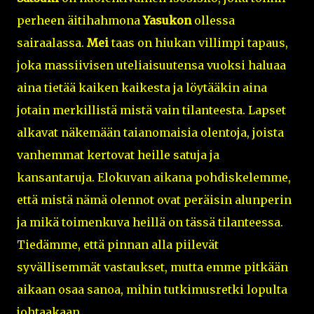
perheen äitihahmona
Yasukon
ollessa
sairaalassa.
Mei
taas on hiukan villimpi tapaus,
joka massiivisen uteliaisuutensa vuoksi haluaa
aina tietää kaiken kaikesta ja löytääkin aina
jotain merkillistä mistä vain tilanteesta. Lapset
alkavat näkemään taianomaisia olentoja, joista
vanhemmat kertovat heille satuja ja
kansantaruja. Elokuvan aikana pohdiskelemme,
että mistä nämä olennot ovat peräisin alunperin
ja mikä toimenkuva heillä on tässä tilanteessa.
Tiedämme, että pinnan alla piilevät
syvällisemmät vastaukset, mutta emme pitkään
aikaan osaa sanoa, mihin tutkimusretki lopulta
johtaakaan.