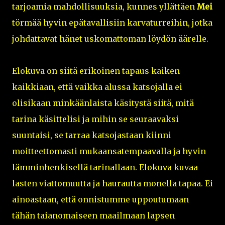
tarjoamia mahdollisuuksia, kunnes yllättäen
Mei
törmää hyvin epätavallisiin karvaturreihin, jotka
johdattavat hänet uskomattoman löydön äärelle.
Elokuva on siitä erikoinen tapaus kaiken
kaikkiaan, että vaikka alussa katsojalla ei
olisikaan minkäänlaista käsitystä siitä, mitä
tarina käsittelisi ja mihin se seuraavaksi
suuntaisi, se tarraa katsojastaan kiinni
moitteettomasti mukaansatempaavalla ja hyvin
lämminhenkisellä tarinallaan. Elokuva kuvaa
lasten viattomuutta ja haurautta monella tapaa. Ei
ainoastaan, että onnistumme uppoutumaan
tähän taianomaiseen maailmaan lapsen