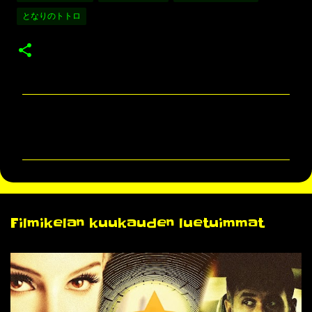
となりのトトロ
K
o
m
m
e
n
Filmikelan kuukauden luetuimmat
t
i
t