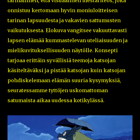
tarinallinen, että visuaalinen mestariteos, joka
onnistuu kertomaan hyvin moniuloitteisen
tarinan lapsuudesta ja vakavien sattumusten
vaikutuksesta. Elokuva vangitsee vakuuttavasti
lapsen elämää kummastelevan uteliaisuuden ja
mielikuvituksellisuuden näytölle. Konsepti
tarjoaa erittäin syvällisiä teemoja katsojan
käsiteltäväksi ja pistää katsojan kuin katsojan
pohdiskelemaan elämän suuria kysymyksiä,
seuratessamme tyttöjen uskomattoman
satumaista aikaa uudessa kotikylässä.