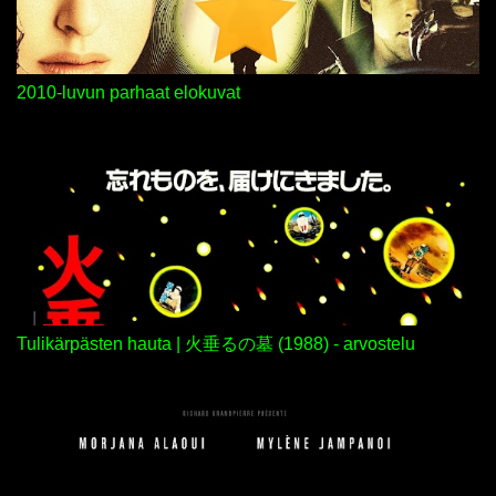
2010-luvun parhaat elokuvat
Tulikärpästen hauta | 火垂るの墓 (1988) - arvostelu