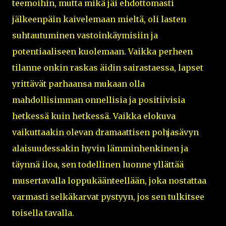
teemoihin, mutta mikä jäi ehdottomasti
jälkeenpäin kaivelemaan mieltä, oli lasten
suhtautuminen vastoinkäymisiin ja
potentiaaliseen kuolemaan. Vaikka perheen
tilanne onkin raskas äidin sairastaessa, lapset
yrittävät parhaansa mukaan olla
mahdollisimman onnellisia ja positiivisia
hetkessä kuin hetkessä. Vaikka elokuva
vaikuttaakin olevan dramaattisen pohjasävyn
alaisuudessakin hyvin lämminhenkinen ja
täynnä iloa, sen todellinen luonne yllättää
musertavalla loppukäänteellään, joka nostattaa
varmasti selkäkarvat pystyyn, jos sen tulkitsee
toisella tavalla.