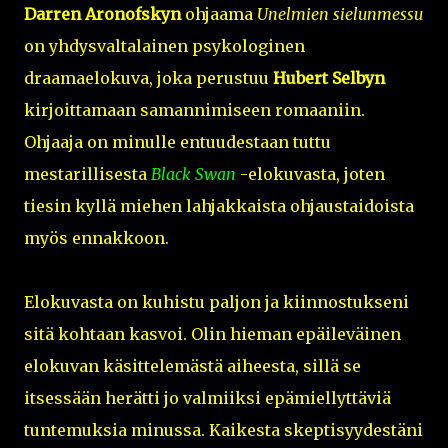
Darren Aronofskyn
ohjaama
Unelmien sielunmessu
on yhdysvaltalainen psykologinen
draamaelokuva, joka perustuu
Hubert Selbyn
kirjoittamaan samannimiseen romaaniin.
Ohjaaja on minulle entuudestaan tuttu
mestarillisesta
Black Swan
-elokuvasta, joten
tiesin kyllä miehen lahjakkaista ohjaustaidoista
myös ennakkoon.
Elokuvasta on kuhistu paljon ja kiinnostukseni
sitä kohtaan kasvoi. Olin hieman epäileväinen
elokuvan käsittelemästä aiheesta, sillä se
itsessään herätti jo valmiiksi epämiellyttäviä
tuntemuksia minussa. Kaikesta skeptisyydestäni