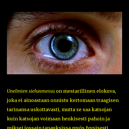
Unelmien sielunmessu
on mestarillinen elokuva,
joka ei ainoastaan onnistu kertomaan traagisen
tarinansa uskottavasti, mutta se saa katsojan
kuin katsojan voimaan henkisesti pahoin ja
miksei jossain tapauksissa myös fyysisesti.