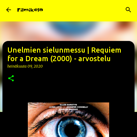
Siirry pääsisältöön
Filmikela
Unelmien sielunmessu | Requiem
for a Dream (2000) - arvostelu
heinäkuuta 09, 2020