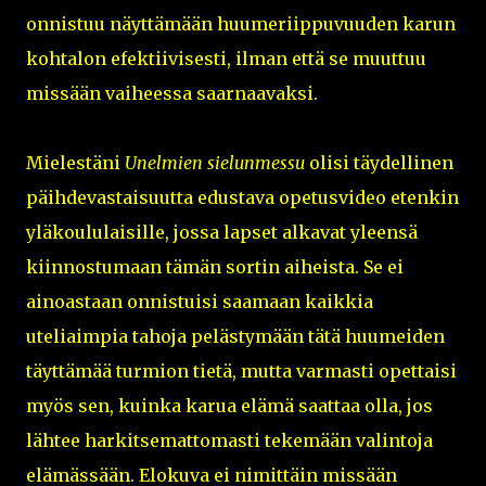
onnistuu näyttämään huumeriippuvuuden karun
kohtalon efektiivisesti, ilman että se muuttuu
missään vaiheessa saarnaavaksi.
Mielestäni
Unelmien sielunmessu
olisi täydellinen
päihdevastaisuutta edustava opetusvideo etenkin
yläkoululaisille, jossa lapset alkavat yleensä
kiinnostumaan tämän sortin aiheista. Se ei
ainoastaan onnistuisi saamaan kaikkia
uteliaimpia tahoja pelästymään tätä huumeiden
täyttämää turmion tietä, mutta varmasti opettaisi
myös sen, kuinka karua elämä saattaa olla, jos
lähtee harkitsemattomasti tekemään valintoja
elämässään. Elokuva ei nimittäin missään