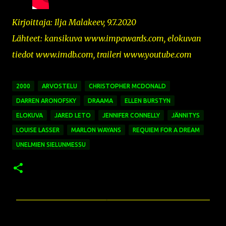
Kirjoittaja: Ilja Malakeev, 9.7.2020
Lähteet: kansikuva
www.impawards.com,
elokuvan
tiedot www.imdb.com, traileri www.youtube.com
2000
ARVOSTELU
CHRISTOPHER MCDONALD
DARREN ARONOFSKY
DRAAMA
ELLEN BURSTYN
ELOKUVA
JARED LETO
JENNIFER CONNELLY
JÄNNITYS
LOUISE LASSER
MARLON WAYANS
REQUIEM FOR A DREAM
UNELMIEN SIELUNMESSU
K