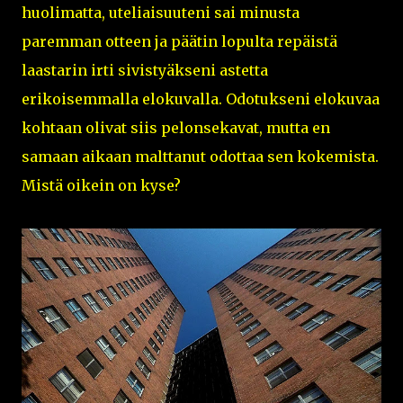
huolimatta, uteliaisuuteni sai minusta
paremman otteen ja päätin lopulta repäistä
laastarin irti sivistyäkseni astetta
erikoisemmalla elokuvalla. Odotukseni elokuvaa
kohtaan olivat siis pelonsekavat, mutta en
samaan aikaan malttanut odottaa sen kokemista.
Mistä oikein on kyse?