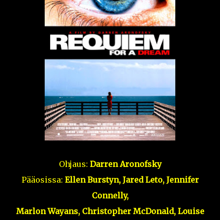
Ohjaus:
Darren Aronofsky
Pääosissa:
Ellen Burstyn, Jared Leto, Jennifer
Connelly,
Marlon Wayans, Christopher McDonald, Louise