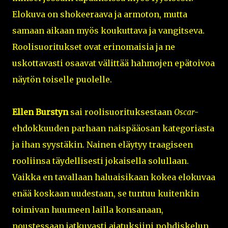
Elokuva on shokeeraava ja armoton, mutta
samaan aikaan myös koukuttava ja vangitseva.
Roolisuoritukset ovat erinomaisia ja ne
uskottavasti osaavat välittää hahmojen epätoivoa
näytön toiselle puolelle.
Ellen Burstyn
sai roolisuorituksestaan
Oscar
-
ehdokkuuden parhaan naispääosan kategoriasta
ja ihan syystäkin. Nainen eläytyy traagiseen
rooliinsa täydellisesti jokaisella solullaan.
Vaikka en tavallaan haluaisikaan kokea elokuvaa
enää koskaan uudestaan, se tuntuu kuitenkin
toimivan huumeen lailla konsanaan,
noustessaan jatkuvasti ajatuksiini pohdiskelun