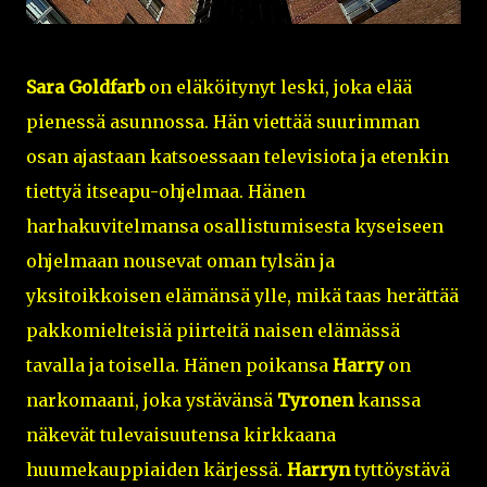
Sara Goldfarb
on eläköitynyt leski, joka elää
pienessä asunnossa. Hän viettää suurimman
osan ajastaan katsoessaan televisiota ja etenkin
tiettyä itseapu-ohjelmaa. Hänen
harhakuvitelmansa osallistumisesta kyseiseen
ohjelmaan nousevat oman tylsän ja
yksitoikkoisen elämänsä ylle, mikä taas herättää
pakkomielteisiä piirteitä naisen elämässä
tavalla ja toisella. Hänen poikansa
Harry
on
narkomaani, joka ystävänsä
Tyronen
kanssa
näkevät tulevaisuutensa kirkkaana
huumekauppiaiden kärjessä.
Harryn
tyttöystävä