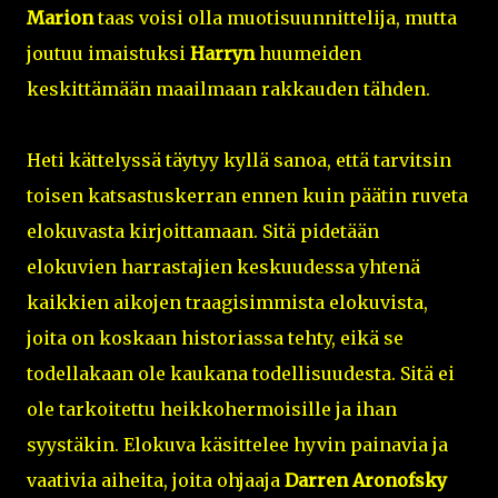
Marion
taas voisi olla muotisuunnittelija, mutta
joutuu imaistuksi
Harryn
huumeiden
keskittämään maailmaan rakkauden tähden.
Heti kättelyssä täytyy kyllä sanoa, että tarvitsin
toisen katsastuskerran ennen kuin päätin ruveta
elokuvasta kirjoittamaan. Sitä pidetään
elokuvien harrastajien keskuudessa yhtenä
kaikkien aikojen traagisimmista elokuvista,
joita on koskaan historiassa tehty, eikä se
todellakaan ole kaukana todellisuudesta. Sitä ei
ole tarkoitettu heikkohermoisille ja ihan
syystäkin. Elokuva käsittelee hyvin painavia ja
vaativia aiheita, joita ohjaaja
Darren Aronofsky