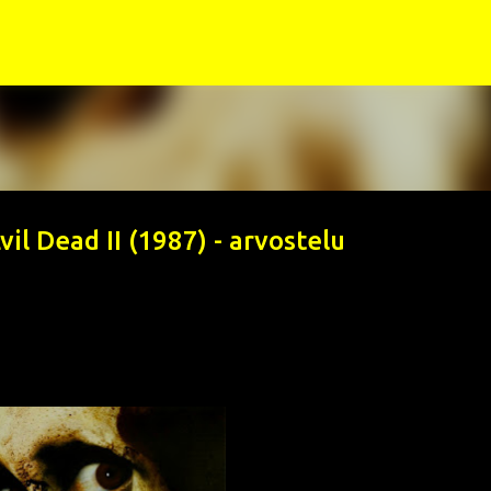
Siirry pääsisältöön
vil Dead II (1987) - arvostelu