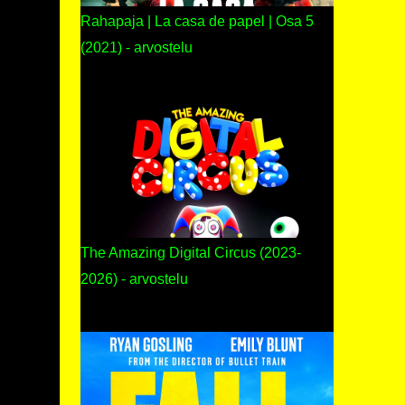
Rahapaja | La casa de papel | Osa 5
(2021) - arvostelu
The Amazing Digital Circus (2023-
2026) - arvostelu