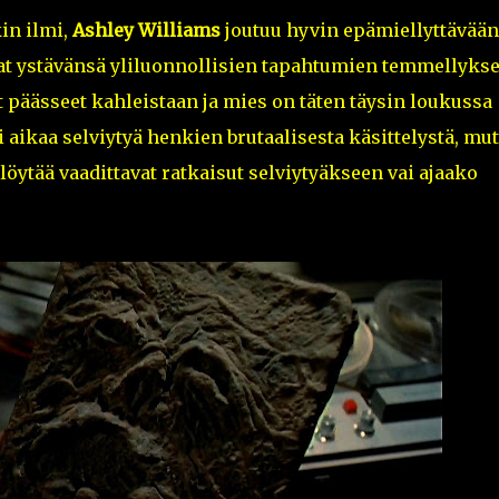
in ilmi,
Ashley Williams
joutuu hyvin epämiellyttävään
at ystävänsä yliluonnollisien tapahtumien temmellykse
päässeet kahleistaan ja mies on täten täysin loukussa
aikaa selviytyä henkien brutaalisesta käsittelystä, mut
löytää vaadittavat ratkaisut selviytyäkseen vai ajaako