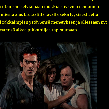
 yrittämään selviämään mökkiä riivavien demonien
estä alas brutaalilla tavalla sekä fyysisesti, että
sti rakkaimpien ystäviensä menetyksen ja ollessaan nyt
eytensä alkaa pikkuhiljaa rapistumaan.