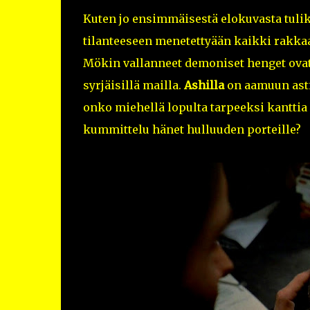
Kuten jo ensimmäisestä elokuvasta tulik
tilanteeseen menetettyään kaikki rakka
Mökin vallanneet demoniset henget ovat 
syrjäisillä mailla.
Ashilla
on aamuun asti 
onko miehellä lopulta tarpeeksi kanttia 
kummittelu hänet hulluuden porteille?