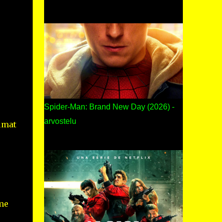
Spider-Man: Brand New Day (2026) -
arvostelu
umat
me