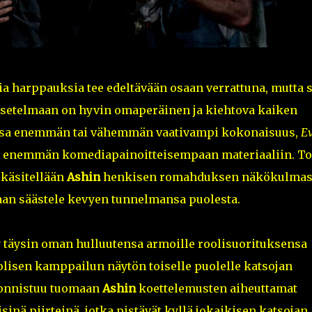
ia harppauksia tee edeltävään osaan verrattuna, mutta s
 asetelmaan on hyvin omaperäinen ja kiehtova kaiken
ssa enemmän tai vähemmän vaativampi kokonaisuus,
Ev
 enemmän komediapainoitteisempaan materiaaliin. To
a käsitellään
Ashin
henkisen romahduksen näkökulmas
aan säästele kevyen tunnelmansa puolesta.
y täysin oman hulluutensa armoille roolisuorituksensa
lisen kamppailun näytön toiselle puolelle katsojan
 onnistuu tuomaan
Ashin
koettelemusten aiheuttamat
isinä piirteinä, jotka pistävät kyllä jokaikisen katsojan