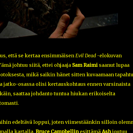
aus, että se kertaa ensimmäisen
Evil Dead
-elokuvan
mä johtuu siitä, ettei ohjaaja
Sam Raimi
saanut lupaa
tuotoksesta, mikä saikin hänet sitten kuvaamaan tapaht
ta jatko-osassa olisi kertauskohtaus ennen varsinaista
käin, saattaa johdanto tuntua hiukan erikoiselta
tomasti.
ihin edeltävä loppui, joten viimestäänkin silloin olem
malla kartalla.
Bruce Campbellin
esittämä
Ash
joutuu