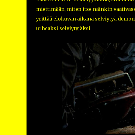
miettimään, miten itse näinkin vaativass
yrittää elokuvan aikana selviytyä demon
urheaksi selviytyjäksi.