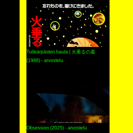
Tulikärpästen hauta | 火垂るの墓
(1988) - arvostelu
Obsession (2025) - arvostelu