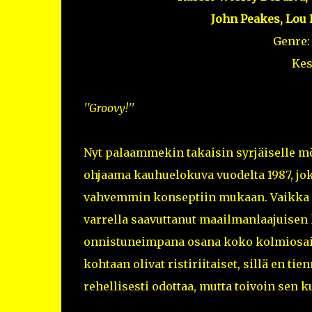
John Peakes, Lou
Genre
Kes
''Groovy!''
Nyt palaammekin takaisin syrjäiselle m
ohjaama kauhuelokuva vuodelta 1987, jok
vahvemmin konseptiin mukaan. Vaikka it
varrella saavuttanut maailmanlaajuisen k
onnistuneimpana osana koko kolmiosa
kohtaan olivat ristiriitaiset, sillä en ti
rehellisesti odottaa, mutta toivoin sen k