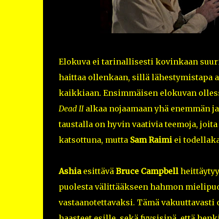
Elokuva ei tarinallisesti kovinkaan suur
haittaa ollenkaan, sillä lähestymistapa
kaikkiaan. Ensimmäisen elokuvan olle
Dead II
alkaa nojaamaan yhä enemmän ja
taustalla on hyvin vaativia teemoja, joit
katsottuna, mutta
Sam Raimi
ei todellak
Ashia
esittävä
Bruce Campbell
heittäyty
puolesta välittääkseen hahmon mielipuo
vastaanotettavaksi. Tämä vakuuttavasti
haasteet esille, sekä fyysisinä, että henk