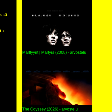
ssä.
ta
Marttyyrit | Martyrs (2008) - arvostelu
The Odyssey (2026) - arvostelu