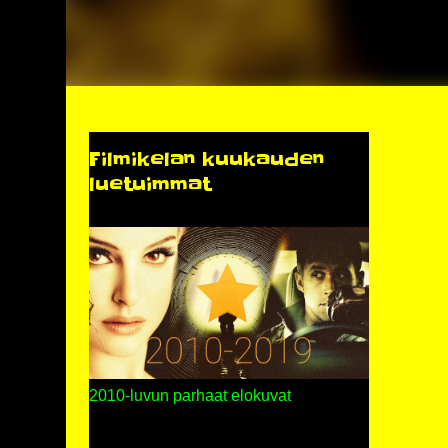
Filmikelan kuukauden
luetuimmat
2010-luvun parhaat elokuvat