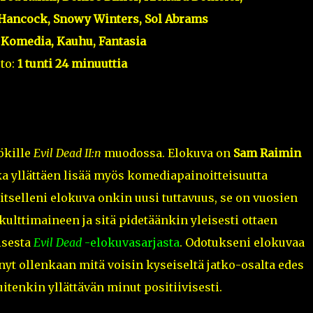
 Hancock, Snowy Winters, Sol Abrams
:
Komedia, Kauhu, Fantasia
to:
1 tunti 24 minuuttia
ökille
Evil Dead II:n
muodossa. Elokuva on
Sam Raimin
a yllättäen lisää myös komediapainoitteisuutta
selleni elokuva onkin uusi tuttavuus, se on vuosien
ulttimaineen ja sitä pidetäänkin yleisesti ottaen
isesta
Evil Dead
-elokuvasarjasta
. Odotukseni elokuvaa
ennyt ollenkaan mitä voisin kyseiseltä jatko-osalta edes
uitenkin yllättävän minut positiivisesti.