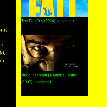
The Fall Guy (2024) - arvostelu
e ei
il
ki,
ta
Nuori Hannibal | Hannibal Rising
(2007) - arvostelu