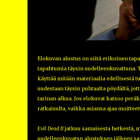
Elokuvan alustus on siitä erikoinen tap
tapahtumia täysin uudelleenkuvattuna. Tä
käyttää mitään materiaalia edellisestä 
uudestaan täysin puhtaalta pöydältä, jot
tarinan alkua. Jos elokuvat katsoo peräk
ratkaisulta, vaikka asiansa ajaa moitteet
Evil Dead II
jatkuu samaisesta hetkestä, m
uudelleenkuvatun alustuksen jälkeen sa