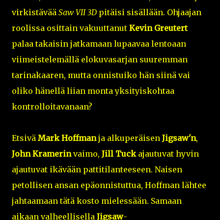
virkistävää
Saw VII 3D
pitäisi sisällään. Ohjaajan
roolissa osittain vakuuttanut
Kevin Greutert
palaa takaisin jatkamaan lupaavaa lentoaan
viimeistelemällä elokuvasarjan suuremman
tarinakaaren, mutta onnistuiko hän siinä vai
oliko hänellä liian monta yksityiskohtaa
kontrolloitavanaan?
Etsivä
Mark Hoffman
ja alkuperäisen
Jigsaw'n
,
John Kramerin
vaimo,
Jill Tuck
ajautuvat hyvin
ajautuvat ikävään pattitilanteeseen. Naisen
petollisen ansan epäonnistuttua, Hoffman lähtee
jahtaamaan tätä kosto mielessään. Samaan
aikaan valheellisella
Jigsaw
-