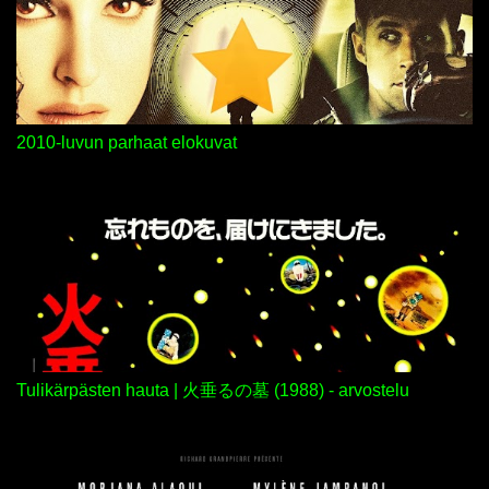
2010-luvun parhaat elokuvat
Tulikärpästen hauta | 火垂るの墓 (1988) - arvostelu