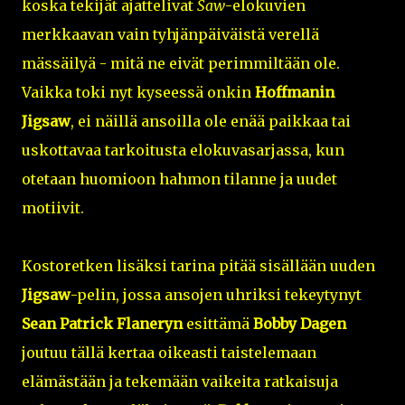
koska tekijät ajattelivat
Saw
-elokuvien
merkkaavan vain tyhjänpäiväistä verellä
mässäilyä - mitä ne eivät perimmiltään ole.
Vaikka toki nyt kyseessä onkin
Hoffmanin
Jigsaw
, ei näillä ansoilla ole enää paikkaa tai
uskottavaa tarkoitusta elokuvasarjassa, kun
otetaan huomioon hahmon tilanne ja uudet
motiivit.
Kostoretken lisäksi tarina pitää sisällään uuden
Jigsaw
-pelin, jossa ansojen uhriksi tekeytynyt
Sean Patrick Flaneryn
esittämä
Bobby Dagen
joutuu tällä kertaa oikeasti taistelemaan
elämästään ja tekemään vaikeita ratkaisuja