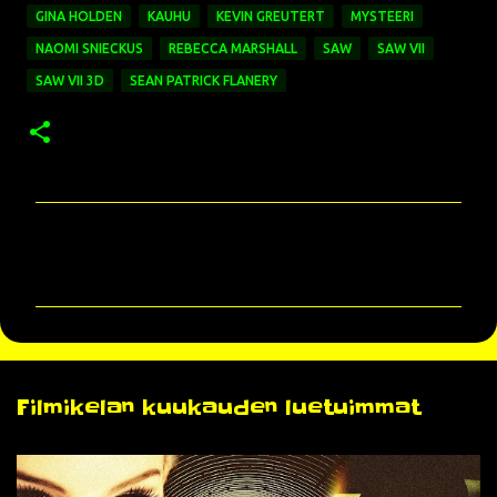
GINA HOLDEN
KAUHU
KEVIN GREUTERT
MYSTEERI
NAOMI SNIECKUS
REBECCA MARSHALL
SAW
SAW VII
SAW VII 3D
SEAN PATRICK FLANERY
K
o
m
m
e
n
Filmikelan kuukauden luetuimmat
t
i
t