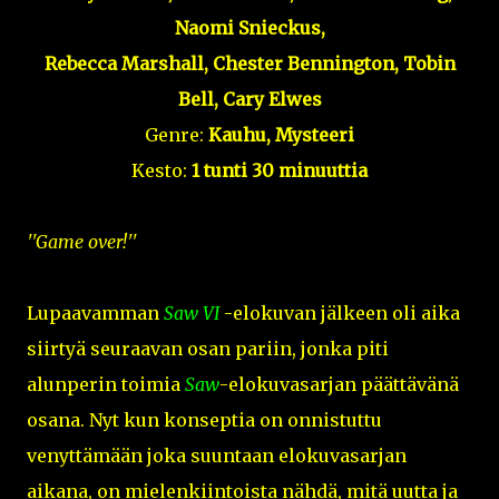
Naomi Snieckus,
Rebecca Marshall, Chester Bennington, Tobin
Bell, Cary Elwes
Genre:
Kauhu, Mysteeri
Kesto:
1 tunti 30 minuuttia
''Game over!''
Lupaavamman
Saw VI
-elokuvan jälkeen oli aika
siirtyä seuraavan osan pariin, jonka piti
alunperin toimia
Saw
-elokuvasarjan päättävänä
osana. Nyt kun konseptia on onnistuttu
venyttämään joka suuntaan elokuvasarjan
aikana, on mielenkiintoista nähdä, mitä uutta ja