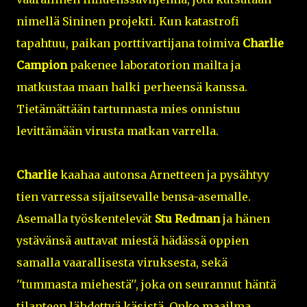
nimellä Sininen projekti. Kun katastrofi
tapahtuu, paikan porttivartijana toimiva
Charlie
Campion
pakenee laboratorion mailta ja
matkustaa maan halki perheensä kanssa.
Tietämättään tartunnasta mies onnistuu
levittämään virusta matkan varrella.
Charlie
kaahaa autonsa Arnetteen ja pysähtyy
tien varressa sijaitsevalle bensa-asemalle.
Asemalla työskentelevät
Stu Redman
ja hänen
ystävänsä auttavat miestä hädässä oppien
samalla vaarallisesta viruksesta, sekä
''tummasta miehestä'', joka on seurannut häntä
tilanteen lähdettyä käsistä. Onko maailma