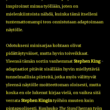
inspiroinut minua työllään, joten on
mielenkiintoista nähdä, kuinka tämä itselleni
tuntemattomampi teos onnistutaan adaptoimaan
näytölle.
Odotukseni minisarjaa kohtaan olivat
pidättäytyväiset, mutta hyvin toiveikkaat.
Yleensä tämän sortin vanhemmat
Stephen King
-
adaptaatiot pitävät sisällään hyvin miellyttäviä
tunnelmallisia piirteitä, jotka myös välittyvät
yleensä näytölle moitteettoman oloisesti, mutta
koska en ole lukenut kirjaa vielä, on vaikea sitä
verrata
Stephen Kingin
työhön muuten kuin
pintapuolisesti. Kuuluuko
The Stand
herran työn