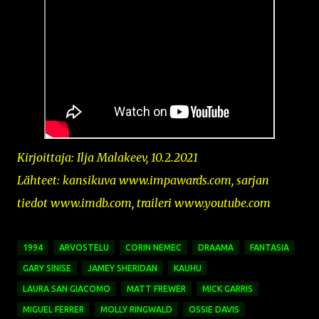
Kirjoittaja: Ilja Malakeev, 10.2.2021
Lähteet: kansikuva
www.impawards.com,
sarjan
tiedot www.imdb.com, traileri www.youtube.com
1994
ARVOSTELU
CORIN NEMEC
DRAAMA
FANTASIA
GARY SINISE
JAMEY SHERIDAN
KAUHU
LAURA SAN GIACOMO
MATT FREWER
MICK GARRIS
MIGUEL FERRER
MOLLY RINGWALD
OSSIE DAVIS