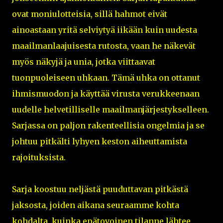
ovat moniulotteisia, sillä hahmot eivät
ainoastaan yritä selviytyä iikään kuin uudesta
maailmanlaajuisesta rutosta, vaan he näkevät
myös näkyjä ja unia, jotka viittaavat
tuonpuoleiseen uhkaan. Tämä uhka on ottanut
ihmismuodon ja käyttää virusta verukkeenaan
uudelle helvetilliselle maailmanjärjestykselleen.
Sarjassa on paljon rakenteellisia ongelmia ja se
johtuu pitkälti lyhyen keston aiheuttamista
rajoituksista.
Sarja koostuu neljästä puuduttavan pitkästä
jaksosta, joiden aikana seuraamme kohta
kohdalta, kuinka epätovoinen tilanne lähtee