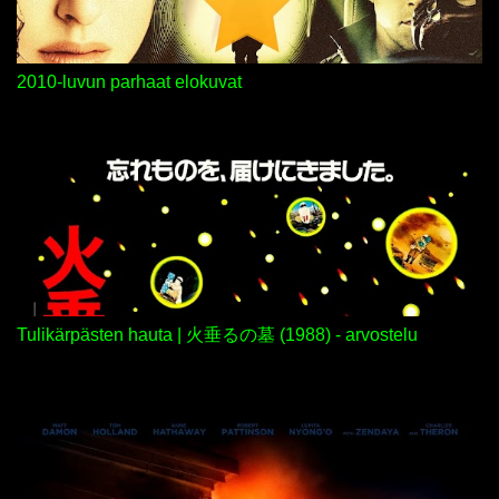
2010-luvun parhaat elokuvat
Tulikärpästen hauta | 火垂るの墓 (1988) - arvostelu