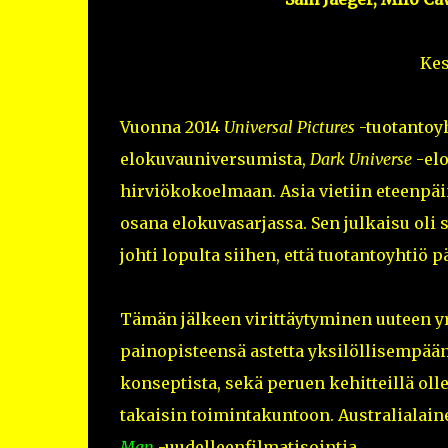
Kes
Vuonna 2014
Universal Pictures
-tuotantoy
elokuvauniversumista,
Dark Universe
-el
hirviökokoelmaan. Asia vietiin eteenpäi
osana elokuvasarjassa. Sen julkaisu oli 
johti lopulta siihen, että tuotantoyhtiö p
Tämän jälkeen virittäytyminen uuteen y
painopisteensä astetta yksilöllisempää
konseptista, sekä peruen kehitteillä olle
takaisin toimintakuntoon. Australialai
Man
-uudelleenfilmatisointia.