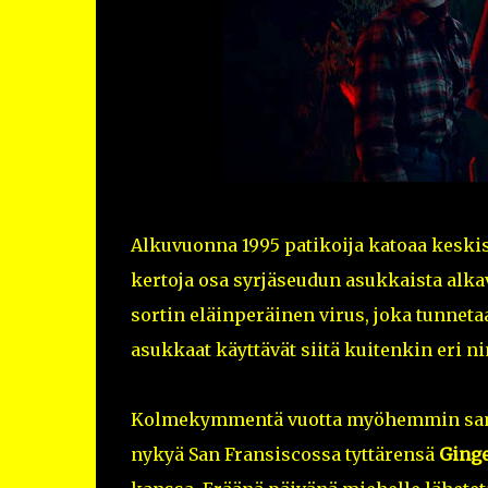
Alkuvuonna 1995 patikoija katoaa keskis
kertoja osa syrjäseudun asukkaista alkav
sortin eläinperäinen virus, joka tunnet
asukkaat käyttävät siitä kuitenkin eri ni
Kolmekymmentä vuotta myöhemmin samai
nykyä San Fransiscossa tyttärensä
Ging