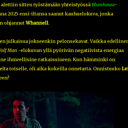
alettiin sitten työstämään yhteistyössä
Blumhouse
-
na 2025 ensi-iltansa saanut kauhuelokuva, jonka
an ohjannut
Whannell
.
en julkaisua jokseenkin pelonsekavat. Vaikka edelline
olf Man
-elokuvan yllä pyörivän negatiivista energiaa
ine ihmeellisine ratkaisuineen. Kun hämminki on
lelta toiselle, oli aika kokeilla onnetarta. Onnistuuko
Le
een?