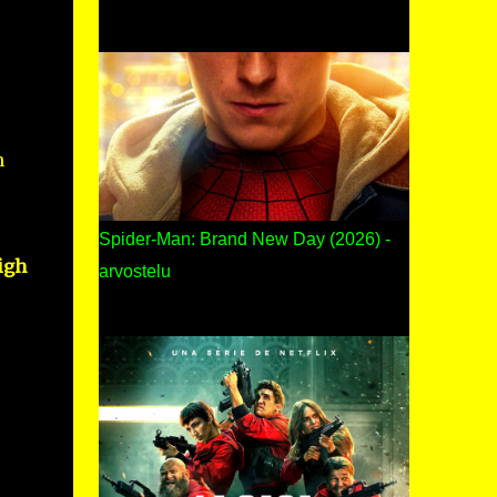
n
Spider-Man: Brand New Day (2026) -
igh
arvostelu