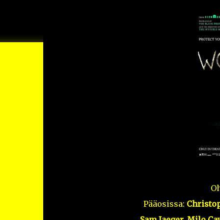
Oh
Pääosissa:
Christop
Sam Jaeger, Milo Ca