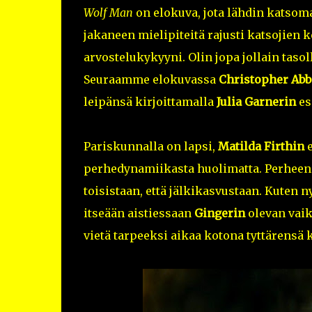
Wolf Man
on elokuva, jota lähdin katsom
jakaneen mielipiteitä rajusti katsojien 
arvostelukykyyni. Olin jopa jollain tasol
Seuraamme elokuvassa
Christopher Abb
leipänsä kirjoittamalla
Julia Garnerin
es
Pariskunnalla on lapsi,
Matilda Firthin
perhedynamiikasta huolimatta. Perheen 
toisistaan, että jälkikasvustaan. Kuten n
itseään aistiessaan
Gingerin
olevan vai
vietä tarpeeksi aikaa kotona tyttärensä