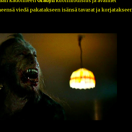
etään kadonneen
Gradyn
kuolintodistus ja avaimet
eensä viedä pakatakseen isänsä tavarat ja korjataksee
.