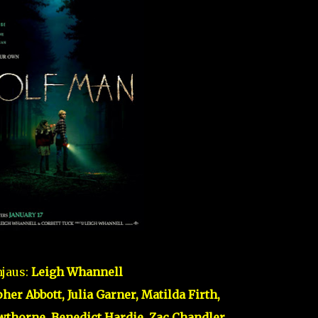
jaus:
Leigh Whannell
her Abbott, Julia Garner,
Matilda Firth,
wthorne, Benedict Hardie, Zac Chandler