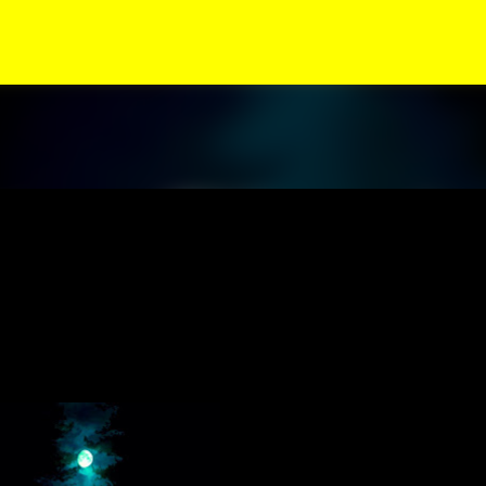
Siirry pääsisältöön