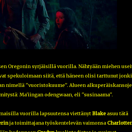
en Oregonin syrjäisillä vuorilla. Nähtyään miehen usei
at spekuloimaan siitä, että häneen olisi tarttunut jonk
aan nimellä ''vuoristokuume''. Alueen alkuperäiskansoj
mitystä: Ma'iingan odengwaan, eli ''susinaama''.
silla vuorilla lapsuutensa viettänyt
Blake
asuu tätä
erin
ja toimittajana työskentelevän vaimonsa
Charlotte