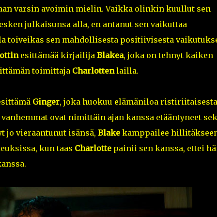
aan varsin avoimin mielin. Vaikka olinkin kuullut sen
kesken julkaisunsa alla, en antanut sen vaikuttaa
la toiveikas sen mahdollisesta positiivisesta vaikutuks
ottin
esittämää kirjailija
Blakea
, joka on tehnyt kaiken
ittämän toimittaja
Charlotten
lailla.
esittämä
Ginger
, joka huokuu elämäniloa ristiriitaisest
vanhemmat ovat nimittäin ajan kanssa etääntyneet se
yt jo vieraantunut isänsä,
Blake
kamppailee hillitäksee
keuksissa, kun taas
Charlotte
painii sen kanssa, ettei h
 kanssa.