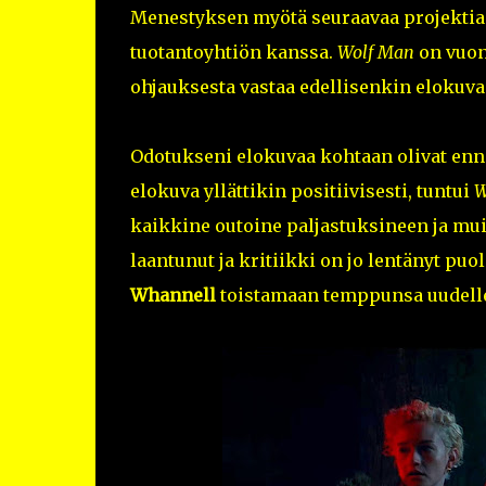
Menestyksen myötä seuraavaa projektia 
tuotantoyhtiön kanssa.
Wolf Man
on vuon
ohjauksesta vastaa edellisenkin elokuv
Odotukseni elokuvaa kohtaan olivat enn
elokuva yllättikin positiivisesti, tuntui
W
kaikkine outoine paljastuksineen ja mu
laantunut ja kritiikki on jo lentänyt puo
Whannell
toistamaan temppunsa uudell