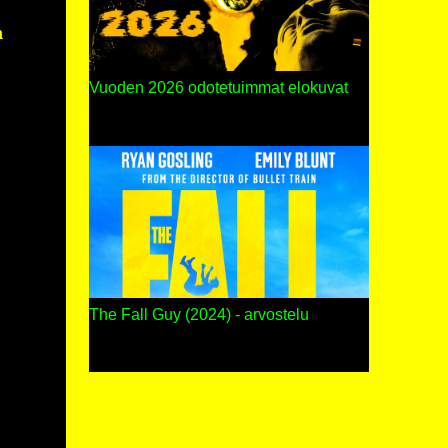
n
Vuoden 2026 odotetuimmat elokuvat
The Fall Guy (2024) - arvostelu