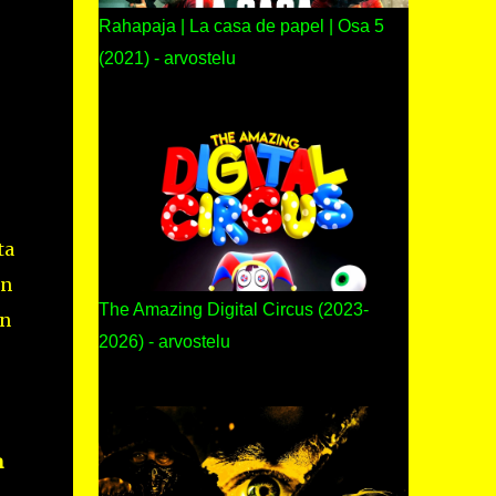
Rahapaja | La casa de papel | Osa 5
(2021) - arvostelu
ta
in
The Amazing Digital Circus (2023-
en
2026) - arvostelu
n