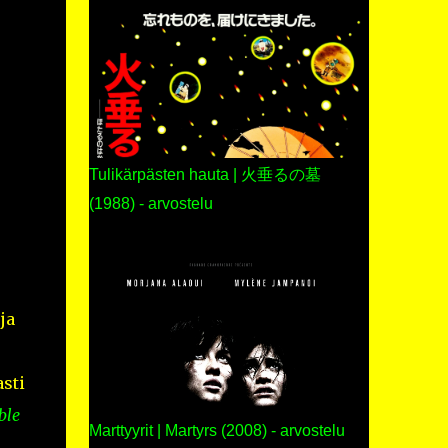
Tulikärpästen hauta | 火垂るの墓
(1988) - arvostelu
ja
asti
ble
Marttyyrit | Martyrs (2008) - arvostelu