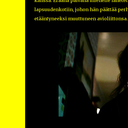
kanssa. Eräänä päivänä miehelle lähet
lapsuudenkotiin, johon hän päättää perh
etääntyneeksi muuttuneen avioliittonsa