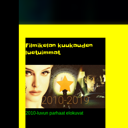
Filmikelan kuukauden
luetuimmat
2010-luvun parhaat elokuvat