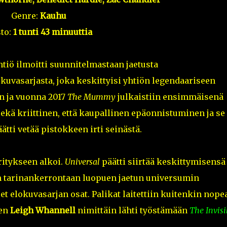
Genre:
Kauhu
to:
1 tunti 43 minuuttia
htiö ilmoitti suunnitelmastaan jaetusta
okuvasarjasta, joka keskittyisi yhtiön legendaariseen
n ja vuonna 2017
The Mummy
julkaistiin ensimmäisenä
sekä kriittinen, että kaupallinen epäonnistuminen ja se
äätti vetää pistokkeen irti seinästä.
ritykseen alkoi.
Universal
päätti siirtää keskittymisensä 
n tarinankerrontaan luopuen jaetun universumin
et elokuvasarjan osat. Palikat laitettiin kuitenkin nope
nen
Leigh Whannell
nimittäin lähti työstämään
The Invisi