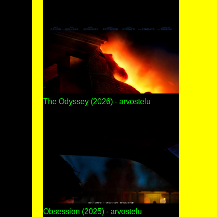
The Odyssey (2026) - arvostelu
Obsession (2025) - arvostelu