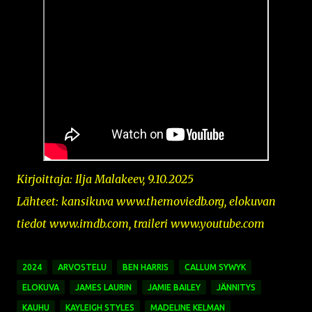
Kirjoittaja: Ilja Malakeev, 9.10.2025
Lähteet: kansikuva www.themoviedb.org, elokuvan
tiedot www.imdb.com, traileri www.youtube.com
2024
ARVOSTELU
BEN HARRIS
CALLUM SYWYK
ELOKUVA
JAMES LAURIN
JAMIE BAILEY
JÄNNITYS
KAUHU
KAYLEIGH STYLES
MADELINE KELMAN