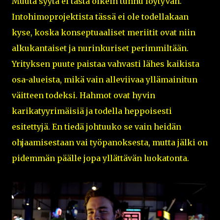
Muuta syytä ei tästä oikein tunnu löytyvän.
Intohimoprojektista tässä ei ole todellakaan
kyse, koska konseptuaaliset meriitit ovat niin
alkukantaiset ja nurinkuriset perimmiltään.
Yrityksen puute paistaa vahvasti lähes kaikista
osa-alueista, mikä vain alleviivaa yllämainitun
väitteen todeksi. Hahmot ovat hyvin
karikatyyrimäisiä ja todella heppoisesti
esitettyjä. En tiedä johtuuko se vain heidän
ohjaamisestaan vai työpanoksesta, mutta jälki on
pidemmän päälle jopa yllättävän luokatonta.