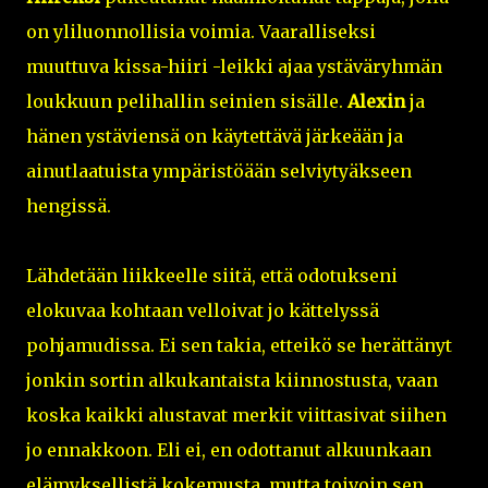
on yliluonnollisia voimia. Vaaralliseksi
muuttuva kissa-hiiri -leikki ajaa ystäväryhmän
loukkuun pelihallin seinien sisälle.
Alexin
ja
hänen ystäviensä on käytettävä järkeään ja
ainutlaatuista ympäristöään selviytyäkseen
hengissä.
Lähdetään liikkeelle siitä, että odotukseni
elokuvaa kohtaan velloivat jo kättelyssä
pohjamudissa. Ei sen takia, etteikö se herättänyt
jonkin sortin alkukantaista kiinnostusta, vaan
koska kaikki alustavat merkit viittasivat siihen
jo ennakkoon. Eli ei, en odottanut alkuunkaan
elämyksellistä kokemusta, mutta toivoin sen