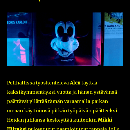
Pelihallissa työskentelevä
Alex
täyttää
kaksikymmentäyksi vuotta ja hänen ystävänsä
päättävät yllättää tämän varaamalla paikan
omaan käyttöönsä pitkän työpäivän päätteeksi.
Heidän juhlansa keskeyttää kuitenkin
Mikki
Hiireksi
pukeutunut naamioitunut tappaja, jolla