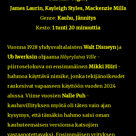
James Laurin, Kayleigh Styles, Mackenzie Mills
Genre:
Kauhu, Jännitys
Kesto:
1 tunti 20 minuuttia
Vuonna 1928 yhdysvaltalaisten
Walt Disneyn
ja
Ub Iwerksin
ohjaama
Höyrylaiva Ville
-
piirroselokuva on ensimmäinen
Mikki Hiiri
-
hahmoa käyttävä nimike, jonka tekijänoikeudet
raukesivat vapaaseen käyttöön vuoden 2024
alussa. Viime vuosien
Nalle Puh
-
kauhuvillityksen myötä oli täten vain ajan
kysymys, että tämäkin hahmo saisi oman
kauhuteemaisen versionsa katsojien
vastaanotettavaksi. Ensimmäisen yrityksen