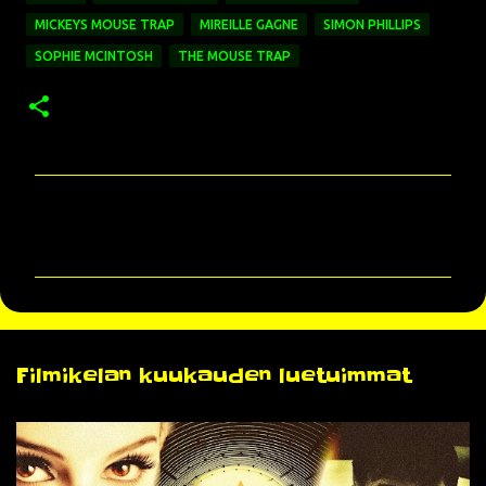
MICKEYS MOUSE TRAP
MIREILLE GAGNE
SIMON PHILLIPS
SOPHIE MCINTOSH
THE MOUSE TRAP
K
o
m
m
e
n
Filmikelan kuukauden luetuimmat
t
i
t