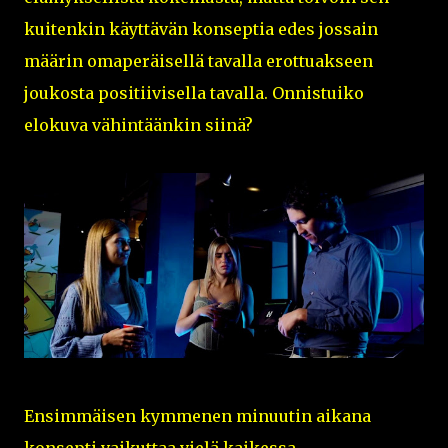
kuitenkin käyttävän konseptia edes jossain
määrin omaperäisellä tavalla erottuakseen
joukosta positiivisella tavalla. Onnistuiko
elokuva vähintäänkin siinä?
Ensimmäisen kymmenen minuutin aikana
konsepti vaikuttaa vielä kaikessa