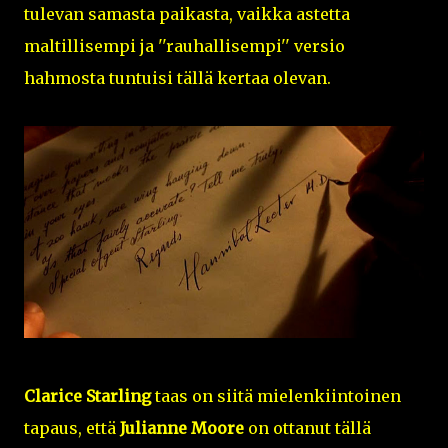
tulevan samasta paikasta, vaikka astetta
maltillisempi ja ''rauhallisempi'' versio
hahmosta tuntuisi tällä kertaa olevan.
Clarice Starling
taas on siitä mielenkiintoinen
tapaus, että
Julianne Moore
on ottanut tällä