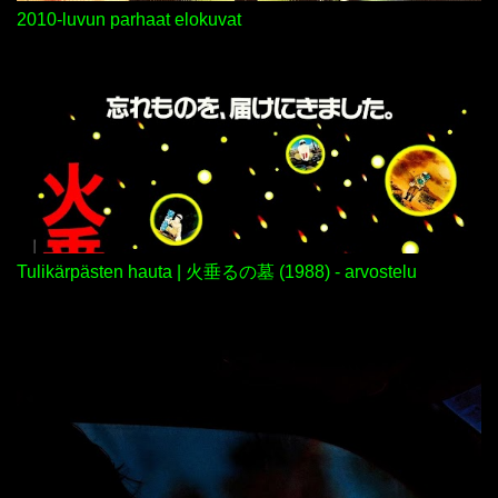
2010-luvun parhaat elokuvat
Tulikärpästen hauta | 火垂るの墓 (1988) - arvostelu