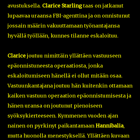
avustuksella.
Clarice Starling
taas on jatkanut
lupaavaa uraansa FBI-agenttina ja on onnistunut
jossain määrin vakuuttamaan työnantajansa
hyvällä työllään, kunnes tilanne eskaloituu.
Clarice
joutuu nimittäin yllättäen vastuuseen
epäonnistuneesta operaatiosta, jonka
eskaloitumiseen hänellä ei ollut mitään osaa.
Vastuunkantajana joutuu hän kuitenkin ottamaan
kaiken vastuun operaation epäonnistumisesta ja
hänen uransa on joutunut pienoiseen
syöksykierteeseen. Kymmenen vuoden ajan
nainen on pyrkinyt paikantamaan
Hannibalia
,
mutta huonolla menestyksellä. Yllättäen kuvaan