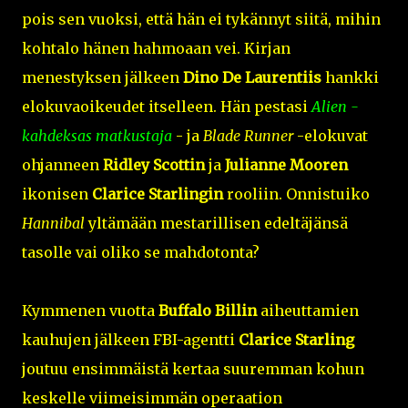
pois sen vuoksi, että hän ei tykännyt siitä, mihin
kohtalo hänen hahmoaan vei. Kirjan
menestyksen jälkeen
Dino De Laurentiis
hankki
elokuvaoikeudet itselleen. Hän pestasi
Alien -
kahdeksas matkustaja
- ja
Blade Runner
-elokuvat
ohjanneen
Ridley Scottin
ja
Julianne Mooren
ikonisen
Clarice Starlingin
rooliin. Onnistuiko
Hannibal
yltämään mestarillisen edeltäjänsä
tasolle vai oliko se mahdotonta?
Kymmenen vuotta
Buffalo Billin
aiheuttamien
kauhujen jälkeen FBI-agentti
Clarice Starling
joutuu ensimmäistä kertaa suuremman kohun
keskelle viimeisimmän operaation