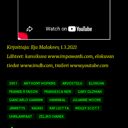
Kirjoittaja: Ilja Malakeev, 1.3.2021
Lähteet: kansikuva
www.impawards.com,
elokuvan
tiedot www.imdb.com, traileri www.youtube.com
2001
ANTHONY HOPKINS
ARVOSTELU
ELOKUVA
FRANKIE R FAISON
FRANSESCA NERI
GARY OLDMAN
GIANCARLO GIANNINI
HANNIBAL
JULIANNE MOORE
JÄNNITYS
KAUHU
RAY LIOTTA
RIDLEY SCOTT
UHRILAMPAAT
ZELJKO IVANEK