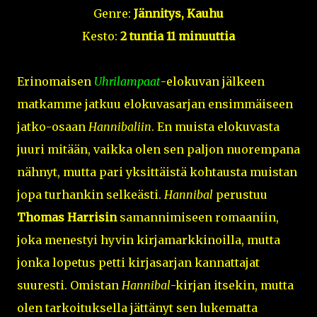
Genre:
Jännitys, Kauhu
Kesto:
2 tuntia 11 minuuttia
Erinomaisen
Uhrilampaat
-elokuvan jälkeen
matkamme jatkuu elokuvasarjan ensimmäiseen
jatko-osaan
Hannibaliin
. En muista elokuvasta
juuri mitään, vaikka olen sen paljon nuorempana
nähnyt, mutta pari yksittäistä kohtausta muistan
jopa turhankin selkeästi.
Hannibal
perustuu
Thomas Harrisin
samannimiseen romaaniin,
joka menestyi hyvin kirjamarkkinoilla, mutta
jonka lopetus petti kirjasarjan kannattajat
suuresti. Omistan
Hannibal
-kirjan itsekin, mutta
olen tarkoituksella jättänyt sen lukematta