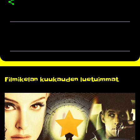
K
o
m
m
e
n
Filmikelan kuukauden luetuimmat
t
i
t