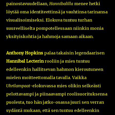
painostavuudellaan,
Hannibalilla
menee hetki
löytää oma identiteettinsä ja vauhtinsa tarinansa
visualisoimiseksi. Elokuva tuntuu turhan
suureelliselta pompotellessaan niinkin monia
yksityiskohtia ja hahmoja samaan aikaan.
Anthony Hopkins
palaa takaisin legendaarisen
Hannibal Lecterin
rooliin ja mies tuntuu
edelleenkin hallitsevan hahmon kieroutuneen
mielen moitteettomalla tavalla. Vaikka
Uhrilampaat
-elokuvassa mies olikin selkeästi
pelottavampi ja piinaavampi roolisuorituksensa
puolesta, tuo hän jatko-osassa juuri sen verran
sydäntä mukaan, että sen tuntuu edelleenkin