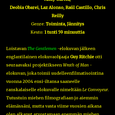
Deobia Obarei, Laz Alonso, Ra
úl Castillo, Chris
Reilly
Genre:
Toiminta, Jännitys
Kesto:
1 tunti 59 minuuttia
Loistavan
The Gentlemen
-elokuvan jälkeen
englantilainen elokuvaohjaaja
Guy Ritchie
otti
seuraavaksi projektikseen
Wrath of Man
-
elokuvan, joka toimii uudelleenfilmatisointina
vuonna 2004 ensi-iltansa saaneelle
ranskalaiselle elokuvalle nimeltään
Le Convoyeur
.
Tutustuin miehen filmografiaan jo aiemmin
elämässäni, mutta vasta viime vuosien aikana
olen alkanut arvostamaan enemmän miehen