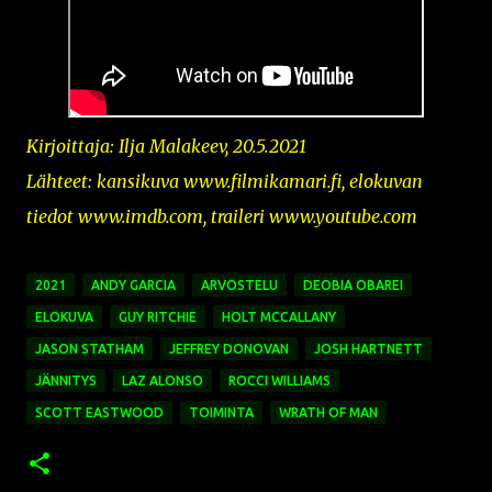
Kirjoittaja: Ilja Malakeev, 20.5.2021
Lähteet: kansikuva
www.filmikamari.fi,
elokuvan
tiedot www.imdb.com, traileri www.youtube.com
2021
ANDY GARCIA
ARVOSTELU
DEOBIA OBAREI
ELOKUVA
GUY RITCHIE
HOLT MCCALLANY
JASON STATHAM
JEFFREY DONOVAN
JOSH HARTNETT
JÄNNITYS
LAZ ALONSO
ROCCI WILLIAMS
SCOTT EASTWOOD
TOIMINTA
WRATH OF MAN