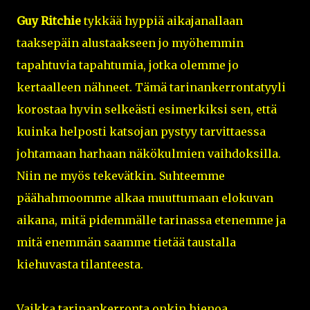
Guy Ritchie
tykkää hyppiä aikajanallaan
taaksepäin alustaakseen jo myöhemmin
tapahtuvia tapahtumia, jotka olemme jo
kertaalleen nähneet. Tämä tarinankerrontatyyli
korostaa hyvin selkeästi esimerkiksi sen, että
kuinka helposti katsojan pystyy tarvittaessa
johtamaan harhaan näkökulmien vaihdoksilla.
Niin ne myös tekevätkin. Suhteemme
päähahmoomme alkaa muuttumaan elokuvan
aikana, mitä pidemmälle tarinassa etenemme ja
mitä enemmän saamme tietää taustalla
kiehuvasta tilanteesta.
Vaikka tarinankerronta onkin hienoa