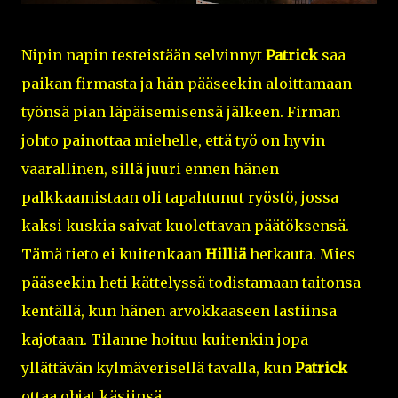
Nipin napin testeistään selvinnyt
Patrick
saa
paikan firmasta ja hän pääseekin aloittamaan
työnsä pian läpäisemisensä jälkeen. Firman
johto painottaa miehelle, että työ on hyvin
vaarallinen, sillä juuri ennen hänen
palkkaamistaan oli tapahtunut ryöstö, jossa
kaksi kuskia saivat kuolettavan päätöksensä.
Tämä tieto ei kuitenkaan
Hilliä
hetkauta. Mies
pääseekin heti kättelyssä todistamaan taitonsa
kentällä, kun hänen arvokkaaseen lastiinsa
kajotaan. Tilanne hoituu kuitenkin jopa
yllättävän kylmäverisellä tavalla, kun
Patrick
ottaa ohjat käsiinsä.