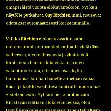
omaperäistä visiota elokuvantekoon. Nyt kun
näytölle putkahtaa
Guy Ritchien
nimi, nousevat
odotukset automaattisesti korkeammalle.
Vaikka
Ritchien
elokuvat ovatkin suht
tuntemattomia tuttavuuksia minulle vielä tässä
vaiheessa, olen nähnyt osia ja yksittäisiä
kohtauksia hänen elokuvistaan ja olen
vakuuttunut siitä, että mies osaa kyllä
hommansa, kunhan hänelle annetaan vapaat
kädet ja kaikki vaadittava kontrolli tuoda omaa
visiotaan esiin. Nyt kun herra tuntuu vain
kiristävän tahtiaan elokuvien teossa, olen
täysillä mukana seuraamassa hänen taivaltaan.