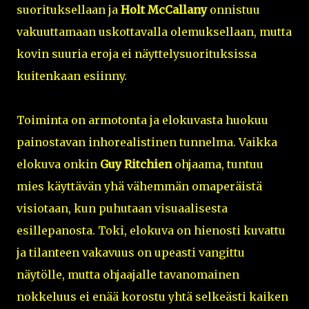
suorituksellaan ja
Holt McCallany
onnistuu
vakuuttamaan uskottavalla olemuksellaan, mutta
kovin suuria eroja ei näyttelysuorituksissa
kuitenkaan esiinny.
Toiminta on armotonta ja elokuvasta huokuu
painostavan inhorealistinen tunnelma. Vaikka
elokuva onkin
Guy Ritchien
ohjaama, tuntuu
mies käyttävän yhä vähemmän omaperäistä
visiotaan, kun puhutaan visuaalisesta
esillepanosta. Toki, elokuva on hienosti kuvattu
ja tilanteen vakavuus on upeasti vangittu
näytölle, mutta ohjaajalle tavanomainen
nokkeluus ei enää korostu yhtä selkeästi kaiken