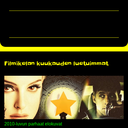
K
o
m
m
e
n
Filmikelan kuukauden luetuimmat
t
i
t
2010-luvun parhaat elokuvat