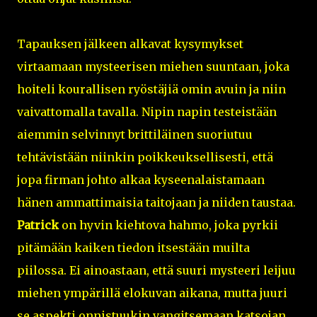
Tapauksen jälkeen alkavat kysymykset
virtaamaan mysteerisen miehen suuntaan, joka
hoiteli kourallisen ryöstäjiä omin avuin ja niin
vaivattomalla tavalla. Nipin napin testeistään
aiemmin selvinnyt brittiläinen suoriutuu
tehtävistään niinkin poikkeuksellisesti, että
jopa firman johto alkaa kyseenalaistamaan
hänen ammattimaisia taitojaan ja niiden taustaa.
Patrick
on hyvin kiehtova hahmo, joka pyrkii
pitämään kaiken tiedon itsestään muilta
piilossa. Ei ainoastaan, että suuri mysteeri leijuu
miehen ympärillä elokuvan aikana, mutta juuri
se aspekti onnistuukin vangitsemaan katsojan