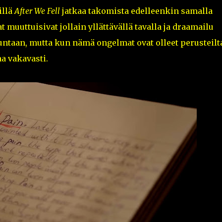
illä
After We Fell
jatkaa takomista edelleenkin samalla
 muuttuisivat jollain yllättävällä tavalla ja draamailu
untaan, mutta kun nämä ongelmat ovat olleet perusteilt
a vakavasti.