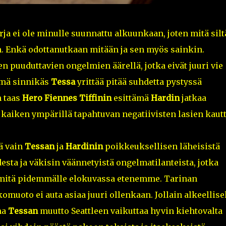
a ei ole minulle suunnattu alkuunkaan, joten mitä silt
än. Enkä odottanutkaan mitään ja sen myös sainkin.
 puuduttavien ongelmien äärellä, jotka eivät juuri vie
ämä sinnikäs
Tessa
yrittää pitää suhdetta pystyssä
n taas
Hero Fiennes Tiffinin
esittämä
Hardin
jatkaa
aiken ympärillä tapahtuvan negatiivisten lasien kautt
ä vain
Tessan
ja
Hardinin
poikkeuksellisen läheisistä
esta ja väkisin väännetyistä ongelmatilanteista, jotka
, mitä pidemmälle elokuvassa etenemme. Tarinan
omuoto ei auta asiaa juuri ollenkaan. Jollain alkeellise
na
Tessan
muutto Seattleen vaikuttaa hyvin kiehtovalta