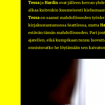
Tessa
ja
Hardin
ovat jälleen kerran yhde
alkaa kuitenkin kuumeisesti kiehumaan 
Tessa
on saanut mahdollisuuden työske
kirjakustantamossa Seattlessa, mutta
Ha
estävän tämän mahdollisuuden. Pari jou
ajatellen, eikä kumpikaan tunnu luovutta
onnistuvatko he löytämään sen kaivat