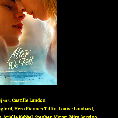
jaus:
Castille Landon
gford, Hero Fiennes Tiffin, Louise Lombard,
 Arielle Kebbel, Stephen Moyer, Mira Sorvino,