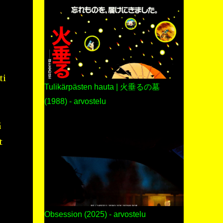
ti
Tulikärpästen hauta | 火垂るの墓
(1988) - arvostelu
ä
t
Obsession (2025) - arvostelu