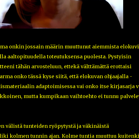
telma onkin jossain määrin muuttunut aiemmista elokuvi
la aaltopituudella toteutuksensa puolesta. Pystyisin
eeni tähän arvosteluun, ettekä välttämättä erottaisi
ma onko tässä kyse siitä, että elokuvan ohjaajalla -
ismateriaalin adaptoimisessa vai onko itse kirjasarja v
oikkoinen, mutta kumpikaan vaihtoehto ei tunnu palvel
välistä tunteiden ryöpytystä ja väkinäistä
o liki kolmen tunnin ajan. Kolme tuntia muuttuu kuitenk