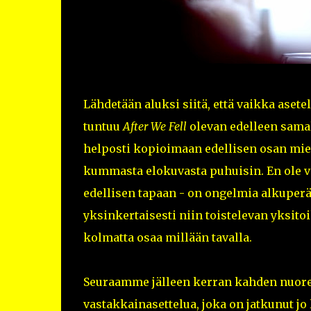
Lähdetään aluksi siitä, että vaikka ase
tuntuu
After We Fell
olevan edelleen samal
helposti kopioimaan edellisen osan miett
kummasta elokuvasta puhuisin. En ole var
edellisen tapaan - on ongelmia alkuperä
yksinkertaisesti niin toistelevan yksit
kolmatta osaa millään tavalla.
Seuraamme jälleen kerran kahden nuoren 
vastakkainasettelua, joka on jatkunut j