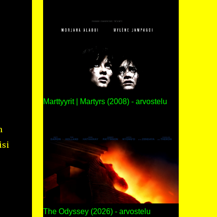
Marttyyrit | Martyrs (2008) - arvostelu
n
isi
The Odyssey (2026) - arvostelu