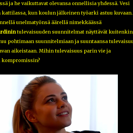
ssä ja he vaikuttavat olevansa onnellisia yhdessä. Vesi
kattilassa, kun koulun jälkeinen työarki astuu kuvaan.
nnellä unelmatyönsä äärellä nimekkäässä
rdinin
tulevaisuuden suunnitelmat näyttävät kuitenkin
tuu pohtimaan suunnitelmiaan ja suuntaansa tulevaisuu
van aikeistaan. Mihin tulevaisuus parin vie ja
un kompromissin?