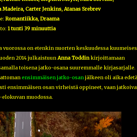
 Madeira, Carter Jenkins, Atanas Srebrev
e:
Romantiikka, Draama
to:
1 tunti 39 minuuttia
 ja vuorossa on etenkin nuorten keskuudessa kuumeises
vuoden 2014 julkaistuun
Anna Toddin
kirjoittamaan
amalla toisena jatko-osana suuremmalle kirjasarjalle.
kattoman
ensimmäisen jatko-osan
jälkeen oli aika edet
ästi ensimmäisen osan virheistä oppineet, vaan jatkoiva
-elokuvan muodossa.