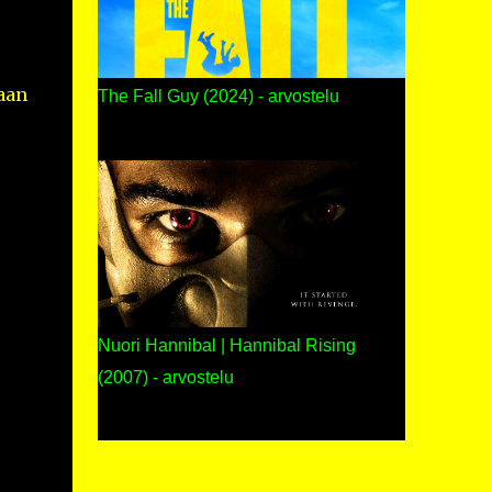
aan
The Fall Guy (2024) - arvostelu
Nuori Hannibal | Hannibal Rising
(2007) - arvostelu