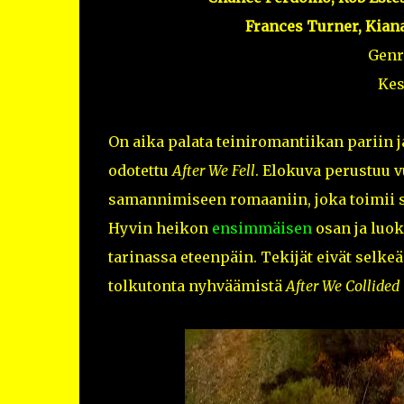
Frances Turner, Kiana
Genr
Kes
On aika palata teiniromantiikan pariin
odotettu
After We Fell
. Elokuva perustuu 
samannimiseen romaaniin, joka toimii s
Hyvin heikon
ensimmäisen
osan ja luo
tarinassa eteenpäin. Tekijät eivät selke
tolkutonta nyhväämistä
After We Collided