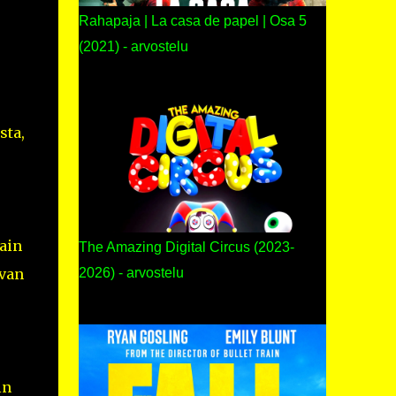
Rahapaja | La casa de papel | Osa 5
(2021) - arvostelu
sta,
ain
The Amazing Digital Circus (2023-
evan
2026) - arvostelu
in