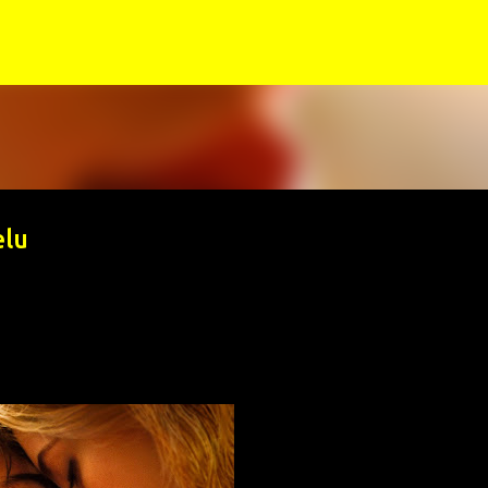
Siirry pääsisältöön
elu