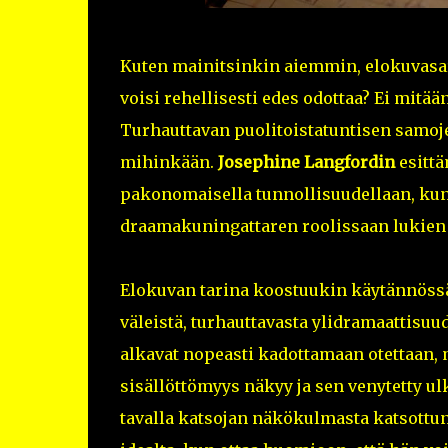
Kuten mainitsinkin aiemmin, elokuvasarj
voisi rehellisesti edes odottaa? Ei mitä
Turhauttavan puolitoistatuntisen samojen
mihinkään.
Josephine Langfordin
esitt
pakonomaisella tunnollisuudellaan, ku
draamakuningattaren roolissaan lukien k
Elokuvan tarina koostuukin käytännöss
väleistä, turhauttavasta ylidramaattisuud
alkavat nopeasti kadottamaan otettaan
sisällöttömyys näkyy ja sen venytetty ulk
tavalla katsojan näkökulmasta katsottu