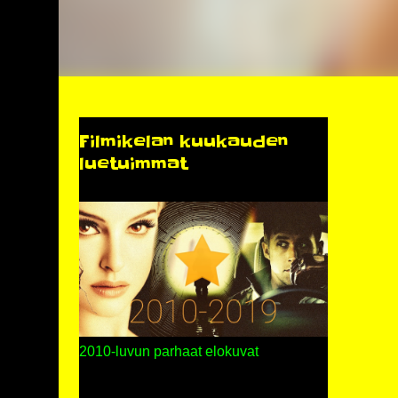
Filmikelan kuukauden
luetuimmat
2010-luvun parhaat elokuvat