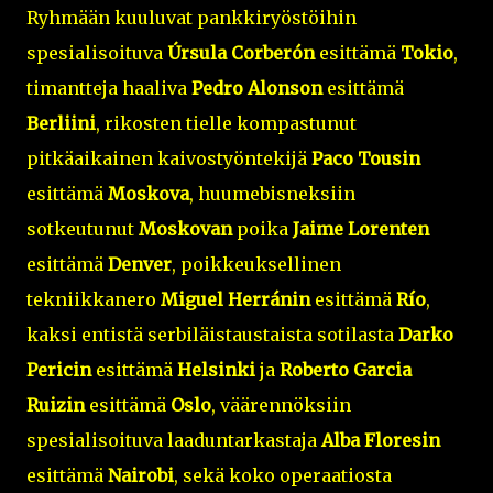
Ryhmään kuuluvat pankkiryöstöihin
spesialisoituva
Úrsula Corberón
esittämä
Tokio
,
timantteja haaliva
Pedro Alonson
esittämä
Berliini
, rikosten tielle kompastunut
pitkäaikainen kaivostyöntekijä
Paco Tousin
esittämä
Moskova
, huumebisneksiin
sotkeutunut
Moskovan
poika
Jaime Lorenten
esittämä
Denver
, poikkeuksellinen
tekniikkanero
Miguel Herránin
esittämä
Río
,
kaksi entistä serbiläistaustaista sotilasta
Darko
Pericin
esittämä
Helsinki
ja
Roberto Garcia
Ruizin
esittämä
Oslo
, väärennöksiin
spesialisoituva laaduntarkastaja
Alba Floresin
esittämä
Nairobi
, sekä koko operaatiosta