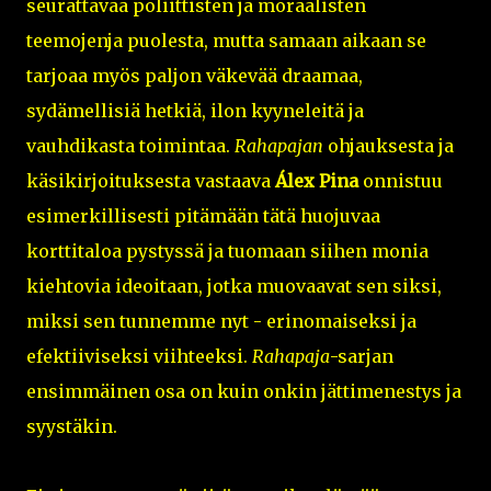
seurattavaa poliittisten ja moraalisten
teemojenja puolesta, mutta samaan aikaan se
tarjoaa myös paljon väkevää draamaa,
sydämellisiä hetkiä, ilon kyyneleitä ja
vauhdikasta toimintaa.
Rahapajan
ohjauksesta ja
käsikirjoituksesta vastaava
Álex Pina
onnistuu
esimerkillisesti pitämään tätä huojuvaa
korttitaloa pystyssä ja tuomaan siihen monia
kiehtovia ideoitaan, jotka muovaavat sen siksi,
miksi sen tunnemme nyt - erinomaiseksi ja
efektiiviseksi viihteeksi.
Rahapaja
-sarjan
ensimmäinen osa on kuin onkin jättimenestys ja
syystäkin.