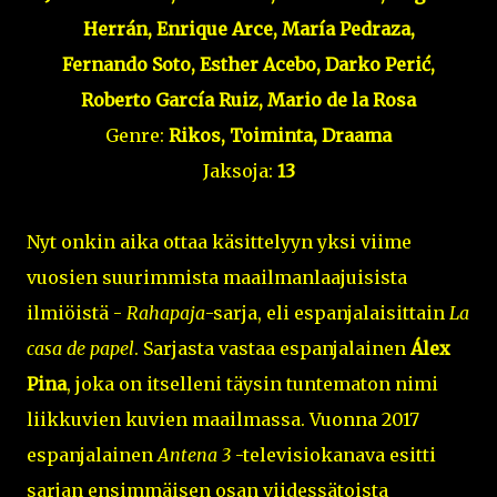
Herrán, Enrique Arce, María Pedraza,
Fernando Soto, Esther Acebo, Darko Perić,
Roberto García Ruiz, Mario de la Rosa
Genre:
Rikos, Toiminta, Draama
Jaksoja:
13
Nyt onkin aika ottaa käsittelyyn yksi viime
vuosien suurimmista maailmanlaajuisista
ilmiöistä -
Rahapaja
-sarja, eli espanjalaisittain
La
casa de papel
. Sarjasta vastaa espanjalainen
Álex
Pina
, joka on itselleni täysin tuntematon nimi
liikkuvien kuvien maailmassa. Vuonna 2017
espanjalainen
Antena 3
-televisiokanava esitti
sarjan ensimmäisen osan viidessätoista