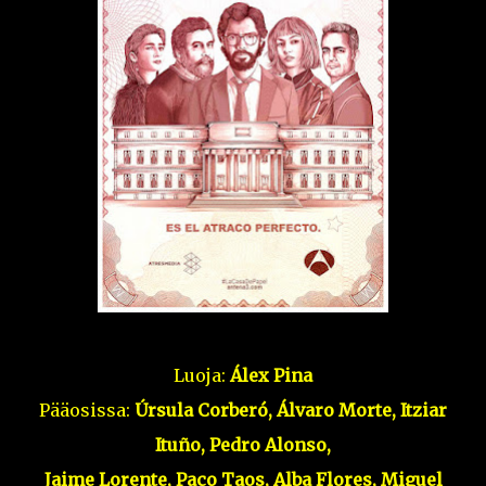
Luoja:
Álex Pina
Pääosissa:
Úrsula Corberó, Álvaro Morte, Itziar
Ituño, Pedro Alonso,
Jaime Lorente, Paco Taos, Alba Flores, Miguel