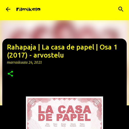
Siirry pääsisältöön
Filmikela
Rahapaja | La casa de papel | Osa 1
(2017) - arvostelu
marraskuuta 24, 2021