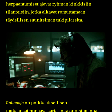
herpaantumiset ajavat ryhmän kinkkisiin
tilanteisiin, jotka alkavat romuttamaan
täydellisen suunitelman tukipilareita.
Rahapaja
on poikkeuksellisen
mukaansatempaava sarja, joka onnistuu jopa