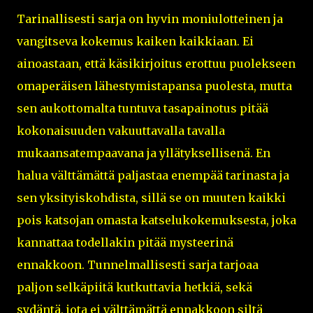
Tarinallisesti sarja on hyvin moniulotteinen ja
vangitseva kokemus kaiken kaikkiaan. Ei
ainoastaan, että käsikirjoitus erottuu puolekseen
omaperäisen lähestymistapansa puolesta, mutta
sen aukottomalta tuntuva tasapainotus pitää
kokonaisuuden vakuuttavalla tavalla
mukaansatempaavana ja yllätyksellisenä. En
halua välttämättä paljastaa enempää tarinasta ja
sen yksityiskohdista, sillä se on muuten kaikki
pois katsojan omasta katselukokemuksesta, joka
kannattaa todellakin pitää mysteerinä
ennakkoon. Tunnelmallisesti sarja tarjoaa
paljon selkäpiitä kutkuttavia hetkiä, sekä
sydäntä, jota ei välttämättä ennakkoon siltä