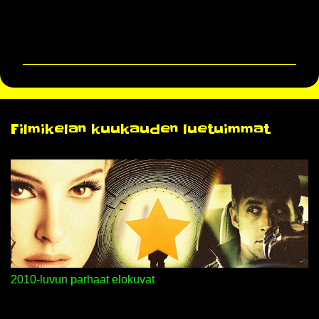
K
o
m
m
e
n
Filmikelan kuukauden luetuimmat
t
i
t
2010-luvun parhaat elokuvat