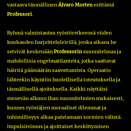
vastaava täsmällinen
Álvaro Morten
esittämä
Professori
.
Ryhmä valmistautuu ryöstöretkeensä viiden
kuukauden harjoitteluleirillä, jonka aikana he
setvivät keskenään
Professorin
suunnitelmaa ja
mahdollisia ongelmatilanteita, jotka saattavat
häiritä päämäärän saavuttamista. Operaatio
lähteekin käyntiin huolellisella toteutuksella ja
täsmällisellä ajoituksella. Kaikki näyttäisi
menevän alkuun ihan suunnitelmien mukaisesti,
kunnes ryöstäjien moraaliset dilemmat ja
inhimillisyys alkaa paistamaan sormien välistä.
Impulsiivisuus ja ajoittaiset keskittymisen