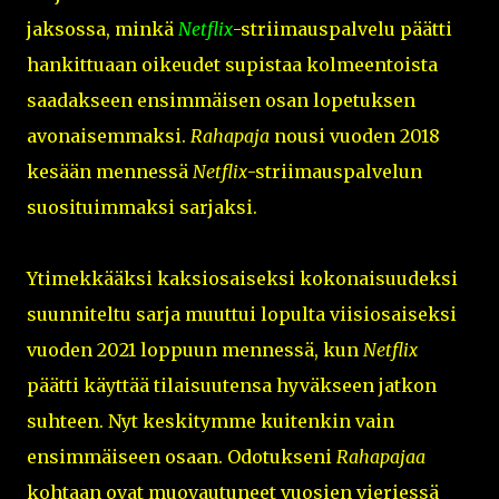
jaksossa, minkä
Netflix
-striimauspalvelu päätti
hankittuaan oikeudet supistaa kolmeentoista
saadakseen ensimmäisen osan lopetuksen
avonaisemmaksi.
Rahapaja
nousi vuoden 2018
kesään mennessä
Netflix
-striimauspalvelun
suosituimmaksi sarjaksi.
Ytimekkääksi kaksiosaiseksi kokonaisuudeksi
suunniteltu sarja muuttui lopulta viisiosaiseksi
vuoden 2021 loppuun mennessä, kun
Netflix
päätti käyttää tilaisuutensa hyväkseen jatkon
suhteen. Nyt keskitymme kuitenkin vain
ensimmäiseen osaan. Odotukseni
Rahapajaa
kohtaan ovat muovautuneet vuosien vieriessä