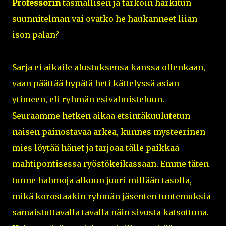
Professorin
täsmällisen ja tarkoin harkitun
suunnitelman vai ovatko he haukanneet liian
ison palan?
Sarja ei aikaile alustuksensa kanssa ollenkaan,
vaan päättää hypätä heti kättelyssä asian
ytimeen, eli ryhmän esivalmisteluun.
Seuraamme hetken aikaa etsintäkuulutetun
naisen painostavaa arkea, kunnes mysteerinen
mies löytää hänet ja tarjoaa tälle paikkaa
mahtipontisessa ryöstökeikassaan. Emme täten
tunne hahmoja alkuun juuri millään tasolla,
mikä korostaakin ryhmän jäsenten tuntemuksia
samaistuttavalla tavalla näin sivusta katsottuna.