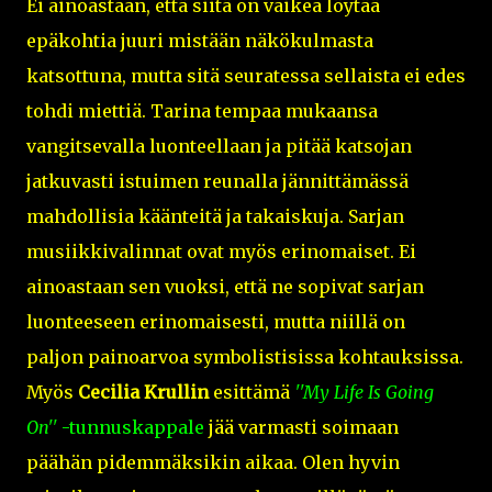
Ei ainoastaan, että siitä on vaikea löytää
epäkohtia juuri mistään näkökulmasta
katsottuna, mutta sitä seuratessa sellaista ei edes
tohdi miettiä. Tarina tempaa mukaansa
vangitsevalla luonteellaan ja pitää katsojan
jatkuvasti istuimen reunalla jännittämässä
mahdollisia käänteitä ja takaiskuja. Sarjan
musiikkivalinnat ovat myös erinomaiset. Ei
ainoastaan sen vuoksi, että ne sopivat sarjan
luonteeseen erinomaisesti, mutta niillä on
paljon painoarvoa symbolistisissa kohtauksissa.
Myös
Cecilia Krullin
esittämä
''My Life Is Going
On''
-tunnuskappale
jää varmasti soimaan
päähän pidemmäksikin aikaa. Olen hyvin