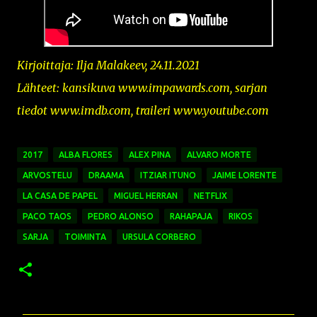
Kirjoittaja: Ilja Malakeev, 24.11.2021
Lähteet: kansikuva
www.impawards.com,
sarjan
tiedot www.imdb.com, traileri www.youtube.com
2017
ALBA FLORES
ALEX PINA
ALVARO MORTE
ARVOSTELU
DRAAMA
ITZIAR ITUNO
JAIME LORENTE
LA CASA DE PAPEL
MIGUEL HERRAN
NETFLIX
PACO TAOS
PEDRO ALONSO
RAHAPAJA
RIKOS
SARJA
TOIMINTA
URSULA CORBERO