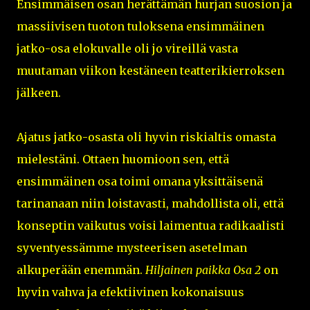
Ensimmäisen osan herättämän hurjan suosion ja
massiivisen tuoton tuloksena ensimmäinen
jatko-osa elokuvalle oli jo vireillä vasta
muutaman viikon kestäneen teatterikierroksen
jälkeen.
Ajatus jatko-osasta oli hyvin riskialtis omasta
mielestäni. Ottaen huomioon sen, että
ensimmäinen osa toimi omana yksittäisenä
tarinanaan niin loistavasti, mahdollista oli, että
konseptin vaikutus voisi laimentua radikaalisti
syventyessämme mysteerisen asetelman
alkuperään enemmän.
Hiljainen paikka Osa 2
on
hyvin vahva ja efektiivinen kokonaisuus