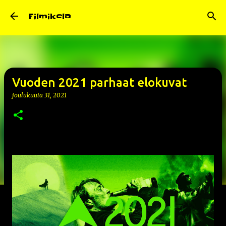
Siirry pääsisältöön
Filmikela
Vuoden 2021 parhaat elokuvat
joulukuuta 31, 2021