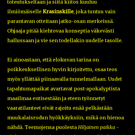
toteutukseltaan ja siitä kiitos kuuluu
ilmiömäiselle
Krasinskille
, joka tuntuu vain
parantavan otteitaan jatko-osan merkeissä.
Ohjaaja pitää kiehtovaa konseptia väkevästi
hallussaan ja vie sen todellakin uudelle tasolle.
Ei ainoastaan, että elokuvan tarina on
poikkeuksellisen hyvin kirjoitettu, osaa teos
myös yllättää piinaavalla tunnelmallaan. Uudet
tapahtumapaikat avartavat post-apokalyptista
maailmaa entisestään ja eteen työnnetyt
vaaratilanteet eivät rajoitu enää pelkästään
muukalaisrodun hyökkäyksiin, mikä on hienoa
nähdä. Teemojensa puolesta
Hiljainen paikka
-