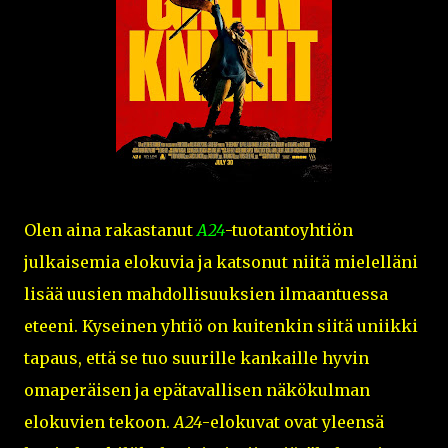
Olen aina rakastanut
A24
-tuotantoyhtiön
julkaisemia elokuvia ja katsonut niitä mielelläni
lisää uusien mahdollisuuksien ilmaantuessa
eteeni. Kyseinen yhtiö on kuitenkin siitä uniikki
tapaus, että se tuo suurille kankaille hyvin
omaperäisen ja epätavallisen näkökulman
elokuvien tekoon.
A24
-elokuvat ovat yleensä