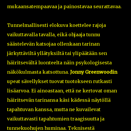
mukaansatempaavaa ja painostavaa seurattavaa.
Tunnelmallisesti elokuva koettelee rajoja
vaikuttavalla tavalla, eikä ohjaaja tunnu
säästelevän katsojaa ollenkaan tarinan
järkyttäviltä yllätyksiltä tai ylipäätään sen
häiritsevältä luonteelta näin psykologisesta
näkökulmasta katsottuna.
Jonny Greenwoodin
upeat sävellykset tuovat tuotokseen rutkasti
lisäarvoa. Ei ainoastaan, että ne kertovat oman
häiritsevän tarinansa käsi kädessä näytöllä
tapahtuvan kanssa, mutta ne kuvailevat
vaikuttavasti tapahtumien traagisuutta ja
tunnekuohujen huminaa. Teknisestä