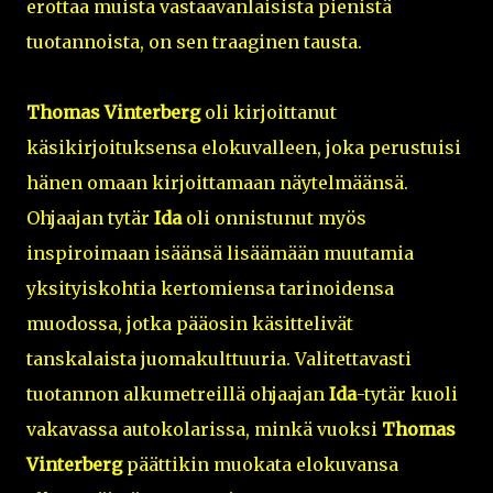
erottaa muista vastaavanlaisista pienistä
tuotannoista, on sen traaginen tausta.
Thomas Vinterberg
oli kirjoittanut
käsikirjoituksensa elokuvalleen, joka perustuisi
hänen omaan kirjoittamaan näytelmäänsä.
Ohjaajan tytär
Ida
oli onnistunut myös
inspiroimaan isäänsä lisäämään muutamia
yksityiskohtia kertomiensa tarinoidensa
muodossa, jotka pääosin käsittelivät
tanskalaista juomakulttuuria. Valitettavasti
tuotannon alkumetreillä ohjaajan
Ida
-tytär kuoli
vakavassa autokolarissa, minkä vuoksi
Thomas
Vinterberg
päättikin muokata elokuvansa