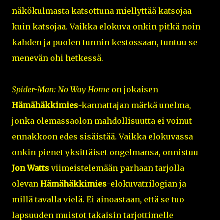
näkökulmasta katsottuna miellyttää katsojaa
kuin katsojaa. Vaikka elokuva onkin pitkä noin
kahden ja puolen tunnin kestossaan, tuntuu se
menevän ohi hetkessä.
Spider-Man: No Way Home
on jokaisen
Hämähäkkimies
-kannattajan märkä unelma,
jonka olemassaolon mahdollisuutta ei voinut
ennakkoon edes sisäistää. Vaikka elokuvassa
onkin pienet yksittäiset ongelmansa, onnistuu
Jon Watts
viimeistelemään parhaan tarjolla
olevan
Hämähäkkimies
-elokuvatrilogian ja
millä tavalla vielä.
Ei ainoastaan, että se tuo
lapsuuden muistot takaisin tarjottimelle