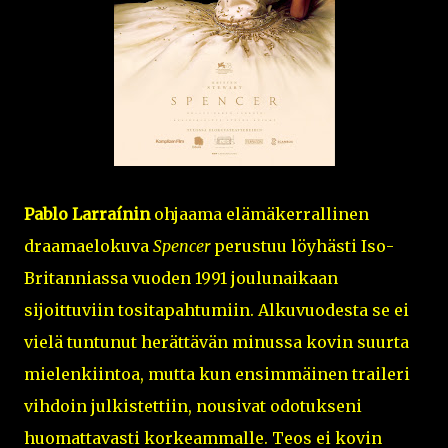
Pablo Larra
ínin
ohjaama elämäkerrallinen
draamaelokuva
Spencer
perustuu löyhästi Iso-
Britanniassa vuoden 1991 joulunaikaan
sijoittuviin tositapahtumiin. Alkuvuodesta se ei
vielä tuntunut herättävän minussa kovin suurta
mielenkiintoa, mutta kun ensimmäinen traileri
vihdoin julkistettiin, nousivat odotukseni
huomattavasti korkeammalle. Teos ei kovin