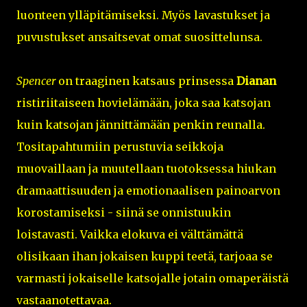
luonteen ylläpitämiseksi. Myös lavastukset ja
puvustukset ansaitsevat omat suosittelunsa.
Spencer
on traaginen katsaus prinsessa
Dianan
ristiriitaiseen hovielämään, joka saa katsojan
kuin katsojan jännittämään penkin reunalla.
Tositapahtumiin perustuvia seikkoja
muovaillaan ja muutellaan tuotoksessa hiukan
dramaattisuuden ja emotionaalisen painoarvon
korostamiseksi - siinä se onnistuukin
loistavasti. Vaikka elokuva ei välttämättä
olisikaan ihan jokaisen kuppi teetä, tarjoaa se
varmasti jokaiselle katsojalle jotain omaperäistä
vastaanotettavaa.