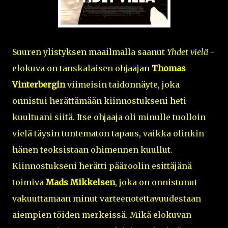
Suuren ylistyksen maailmalla saanut
Yhdet vielä
-
elokuva on tanskalaisen ohjaajan
Thomas
Vinterbergin
viimeisin taidonnäyte, joka
onnistui herättämään kiinnostukseni heti
kuultuani siitä. Itse ohjaaja oli minulle tuolloin
vielä täysin tuntematon tapaus, vaikka olinkin
hänen teoksistaan ohimennen kuullut.
Kiinnostukseni herätti pääroolin esittäjänä
toimiva
Mads Mikkelsen
, joka on onnistunut
vakuuttamaan minut varteenotettavuudestaan
aiempien töiden merkeissä. Mikä elokuvan