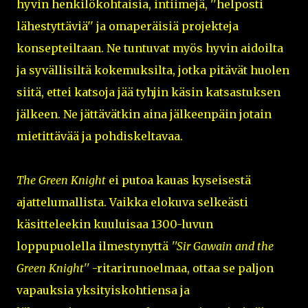
hyvin henkilökohtaisia, intiimejä, ''helposti
lähestyttäviä'' ja omaperäisiä projekteja
konsepteiltaan. Ne tuntuvat myös hyvin aidoilta
ja syvällisiltä kokemuksilta, jotka pitävät huolen
siitä, ettei katsoja jää tyhjin käsin katsastuksen
jälkeen. Ne jättävätkin aina jälkeenpäin jotain
mietittävää ja pohdiskeltavaa.
The Green Knight
ei putoa kauas kyseisestä
ajattelumallista. Vaikka elokuva selkeästi
käsitteleekin kuuluisaa 1300-luvun
loppupuolella ilmestynyttä
''Sir Gawain and the
Green Knight''
-ritarirunoelmaa, ottaa se paljon
vapauksia yksityiskohtiensa ja