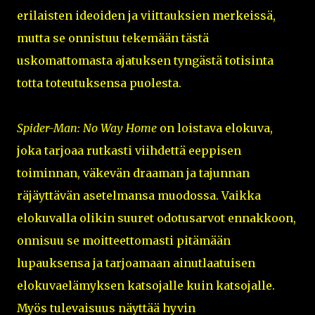
erilaisten ideoiden ja viittauksien merkeissä,
mutta se onnistuu tekemään tästä
uskomattomasta ajatuksen tyngästä totisinta
totta toteutuksensa puolesta.
Spider-Man: No Way Home
on loistava elokuva,
joka tarjoaa rutkasti viihdettä eeppisen
toiminnan, väkevän draaman ja tajunnan
räjäyttävän asetelmansa muodossa. Vaikka
elokuvalla olikin suuret odotusarvot ennakkoon,
onnisuu se moitteettomasti pitämään
lupauksensa ja tarjoamaan ainutlaatuisen
elokuvaelämyksen katsojalle kuin katsojalle.
Myös tulevaisuus näyttää hyvin