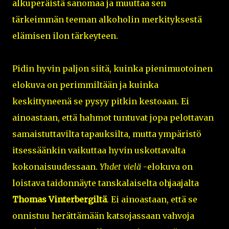
alkuperäistä sanomaa ja muuttaa sen
tärkeimmän teeman alkoholin merkityksestä
elämisen ilon tärkeyteen.
Pidin hyvin paljon siitä, kuinka pienimuotoinen
elokuva on perimmiltään ja kuinka
keskittyneenä se pysyy pitkin kestoaan. Ei
ainoastaan, että hahmot tuntuvat jopa pelottavan
samaistuttavilta tapauksilta, mutta ympäristö
itsessäänkin vaikuttaa hyvin uskottavalta
kokonaisuudessaan.
Yhdet vielä
-elokuva on
loistava taidonnäyte tanskalaiselta ohjaajalta
Thomas Vinterbergiltä
. Ei ainoastaan, että se
onnistuu herättämään katsojassaan vahvoja