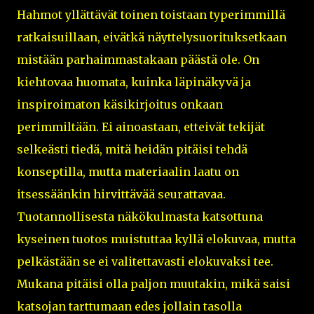
Hahmot yllättävät toinen toistaan typerimmillä
ratkaisuillaan, eivätkä näyttelysuorituksetkaan
mistään parhaimmastakaan päästä ole. On
kiehtovaa huomata, kuinka läpinäkyvä ja
inspiroimaton käsikirjoitus onkaan
perimmiltään. Ei ainoastaan, etteivät tekijät
selkeästi tiedä, mitä heidän pitäisi tehdä
konseptilla, mutta materiaalin laatu on
itsessäänkin hirvittävää seurattavaa.
Tuotannollisesta näkökulmasta katsottuna
kyseinen tuotos muistuttaa kyllä elokuvaa, mutta
pelkästään se ei valitettavasti elokuvaksi tee.
Mukana pitäisi olla paljon muutakin, mikä saisi
katsojan tarttumaan edes jollain tasolla