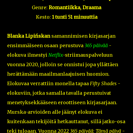
Genre:
Romantiikka, Draama
Kesto:
1 tunti 51 minuuttia
Blanka Lipińskan
samannimisen kirjasarjan
ensimmäiseen osaan perustuva
365 päivää
-
elokuva ilmestyi
Netflix
-striimauspalveluun
vuonna 2020, jolloin se onnistui jopa yllättäen
herättämään maailmanlaajuisen huomion.
Elokuvaa verrattiin monella tapaa
Fifty Shades
-
elokuviin, jotka samalla tavalla perustuivat
menetyksekkääseen eroottiseen kirjasarjaan.
Murska-arvioiden alle jäänyt elokuva ei
kuitenkaan tekijöitä hetkauttanut, sillä jatko-osa
teki tuloaan. Vuonna 2022
365 päivää: Tämä päivä
-