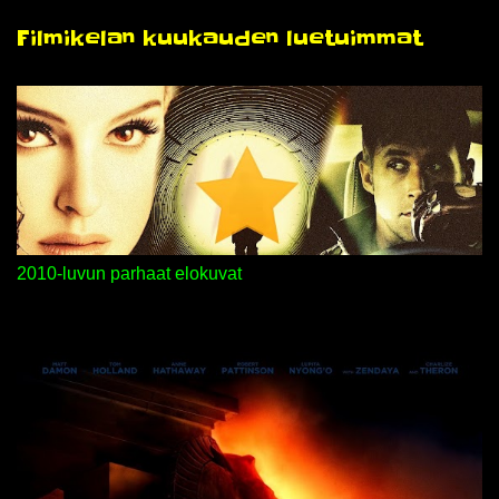
n
Filmikelan kuukauden luetuimmat
t
i
t
2010-luvun parhaat elokuvat