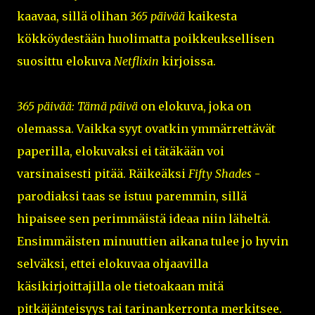
kaavaa, sillä olihan
365 päivää
kaikesta
kökköydestään huolimatta poikkeuksellisen
suosittu elokuva
Netflixin
kirjoissa.
365 päivää: Tämä päivä
on elokuva, joka on
olemassa. Vaikka syyt ovatkin ymmärrettävät
paperilla, elokuvaksi ei tätäkään voi
varsinaisesti pitää. Räikeäksi
Fifty Shades
-
parodiaksi taas se istuu paremmin, sillä
hipaisee sen perimmäistä ideaa niin läheltä.
Ensimmäisten minuuttien aikana tulee jo hyvin
selväksi, ettei elokuvaa ohjaavilla
käsikirjoittajilla ole tietoakaan mitä
pitkäjänteisyys tai tarinankerronta merkitsee.