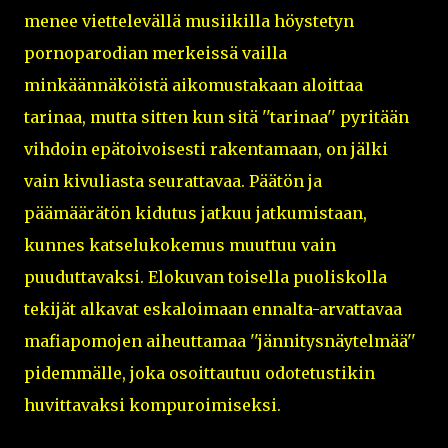
menee viettelevällä musiikilla höystetyn
pornoparodian merkeissä vailla
minkäännäköistä aikomustakaan aloittaa
tarinaa, mutta sitten kun sitä ''tarinaa'' pyritään
vihdoin epätoivoisesti rakentamaan, on jälki
vain kivuliasta seurattavaa. Päätön ja
päämäärätön kidutus jatkuu jatkumistaan,
kunnes katselukokemus muuttuu vain
puuduttavaksi. Elokuvan toisella puoliskolla
tekijät alkavat eskaloimaan ennalta-arvattavaa
mafiapomojen aiheuttamaa ''jännitysnäytelmää''
pidemmälle, joka osoittautuu odotetustikin
huvittavaksi kompuroimiseksi.