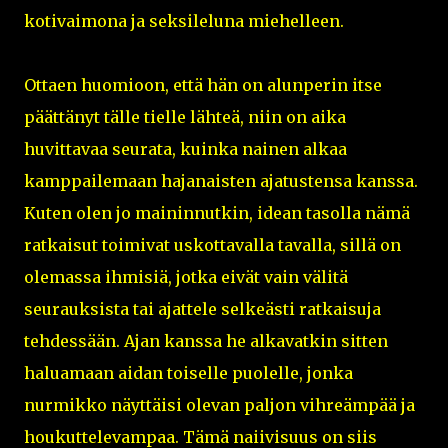
kotivaimona ja seksileluna miehelleen.
Ottaen huomioon, että hän on alunperin itse
päättänyt tälle tielle lähteä, niin on aika
huvittavaa seurata, kuinka nainen alkaa
kamppailemaan hajanaisten ajatustensa kanssa.
Kuten olen jo maininnutkin, idean tasolla nämä
ratkaisut toimivat uskottavalla tavalla, sillä on
olemassa ihmisiä, jotka eivät vain välitä
seurauksista tai ajattele selkeästi ratkaisuja
tehdessään. Ajan kanssa he alkavatkin sitten
haluamaan aidan toiselle puolelle, jonka
nurmikko näyttäisi olevan paljon vihreämpää ja
houkuttelevampaa. Tämä naiivisuus on siis