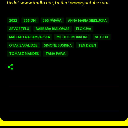
tiedot www.imdb.com, traileri www.youtube.com
2022
365 DNI
365 PÄIVÄÄ
ANNA MARIA SIEKLUCKA
ARVOSTELU
BARBARA BIALOWAS
ELOKUVA
MAGDALENA LAMPARSKA
MICHELE MORRONE
NETFLIX
OTAR SARALIDZE
SIMONE SUSINNA
TEN DZIEN
TOMASZ MANDES
TÄMÄ PÄIVÄ
K
o
m
m
e