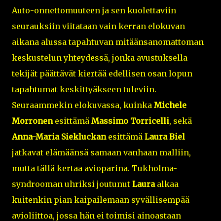
Auto-onnettomuuteen ja sen kuolettaviin
seurauksiin viitataan vain kerran elokuvan
aikana alussa tapahtuvan mitäänsanomattoman
keskustelun yhteydessä, jonka avustuksella
tekijät päättävät kiertää edellisen osan lopun
tapahtumat keskittyäkseen tuleviin.
Seuraammekin elokuvassa, kuinka
Michele
Morronen
esittämä
Massimo Torricelli
, sekä
Anna-Maria Siekluckan
esittämä
Laura Biel
jatkavat elämäänsä samaan vanhaan malliin,
mutta tällä kertaa avioparina. Tukholma-
syndrooman uhriksi joutunut
Laura
alkaa
kuitenkin pian kaipailemaan syvällisempää
avioliittoa, jossa hän ei toimisi ainoastaan