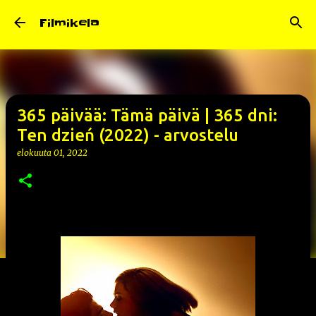
Siirry pääsisältöön
Filmikela
365 päivää: Tämä päivä | 365 dni:
Ten dzień (2022) - arvostelu
elokuuta 01, 2022