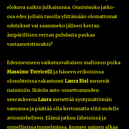
elokuva saikin julkaisunsa. Onnistuuko jatko-
osa edes jollain tasolla ylittämään olemattomat
odotukset vai saammeko jälleen kerran
ämpärillisen verran puhdasta paskaa
vastaanotettavaksi?
Edesmenneen vaikutusvaltaisen mafioson poika
Massimo Torricelli
ja häneen erikoisissa
olosuhteissa rakastunut
Laura Biel
menevät
naimisiin. Ikävän auto-onnettomuuden
seurauksena
Laura
menettää syntymättömän
vauvansa ja päättää olla kertomatta siitä uudelle
aviomiehelleen. Elämä jatkuu läheisissä ja
onnellisissa tunnelmissa, kunnes nainen alkaa