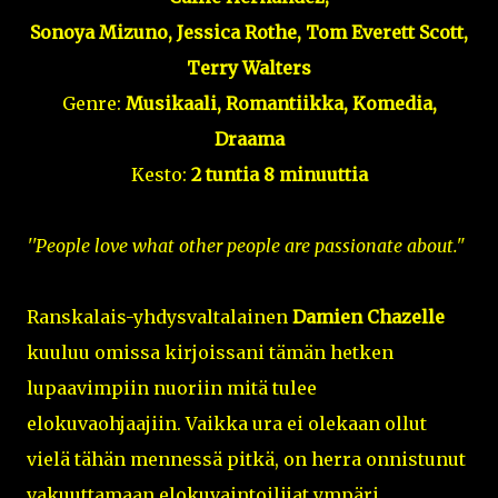
Sonoya Mizuno, Jessica Rothe, Tom Everett Scott,
Terry Walters
Genre:
Musikaali, Romantiikka, Komedia,
Draama
Kesto:
2 tuntia 8 minuuttia
''People love what
other people are passionate about
."
Ranskalais-yhdysvaltalainen
Damien Chazelle
kuuluu omissa kirjoissani tämän hetken
lupaavimpiin nuoriin mitä tulee
elokuvaohjaajiin. Vaikka ura ei olekaan ollut
vielä tähän mennessä pitkä, on herra onnistunut
vakuuttamaan elokuvaintoilijat ympäri