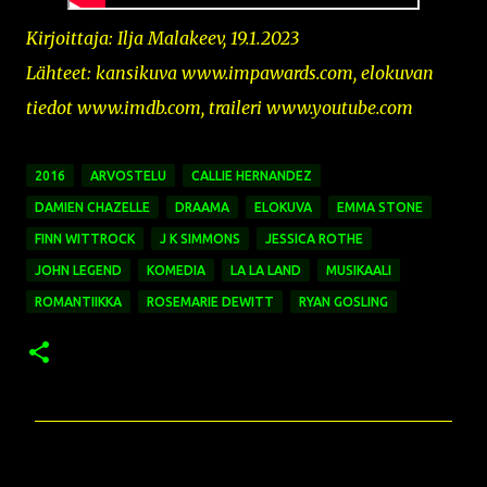
Kirjoittaja: Ilja Malakeev, 19.1.2023
Lähteet: kansikuva www.impawards.com
,
elokuvan
tiedot www.imdb.com, traileri www.youtube.com
2016
ARVOSTELU
CALLIE HERNANDEZ
DAMIEN CHAZELLE
DRAAMA
ELOKUVA
EMMA STONE
FINN WITTROCK
J K SIMMONS
JESSICA ROTHE
JOHN LEGEND
KOMEDIA
LA LA LAND
MUSIKAALI
ROMANTIIKKA
ROSEMARIE DEWITT
RYAN GOSLING
K
o