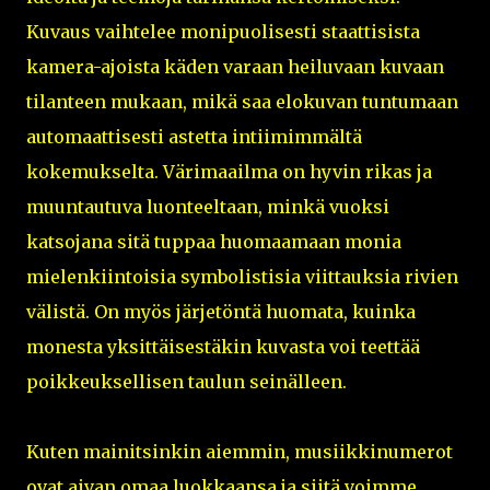
Kuvaus vaihtelee monipuolisesti staattisista
kamera-ajoista käden varaan heiluvaan kuvaan
tilanteen mukaan, mikä saa elokuvan tuntumaan
automaattisesti astetta intiimimmältä
kokemukselta. Värimaailma on hyvin rikas ja
muuntautuva luonteeltaan, minkä vuoksi
katsojana sitä tuppaa huomaamaan monia
mielenkiintoisia symbolistisia viittauksia rivien
välistä. On myös järjetöntä huomata, kuinka
monesta yksittäisestäkin kuvasta voi teettää
poikkeuksellisen taulun seinälleen.
Kuten mainitsinkin aiemmin, musiikkinumerot
ovat aivan omaa luokkaansa ja siitä voimme