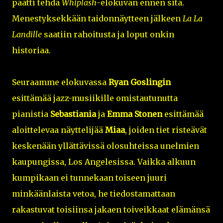
päätti tehdä
Whiplash
-elokuvan ennen sitä.
Menestyksekkään taidonnäytteen jälkeen
La La
Landille
saatiin rahoitusta ja loput onkin
historiaa.
Seuraamme elokuvassa
Ryan Goslingin
esittämää jazz-musiikille omistautunutta
pianistia
Sebastiania
ja
Emma Stonen
esittämää
aloittelevaa näyttelijää
Miaa
, joiden tiet risteävät
keskenään yllättävissä olosuhteissa unelmien
kaupungissa, Los Angelesissa. Vaikka alkuun
kumpikaan ei tunnekaan toiseen juuri
minkäänlaista vetoa, he tiedostamattaan
rakastuvat toisiinsa jakaen toiveikkaat elämänsä