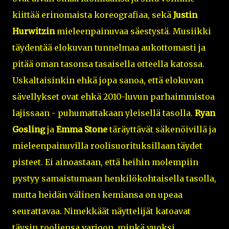
kiittää erinomaista koreografiaa, sekä
Justin
Hurwitzin
mieleenpainuvaa säestystä. Musiikki
täydentää elokuvan tunnelmaa aukottomasti ja
pitää oman tasonsa tasaisella otteella katossa.
Uskaltaisinkin ehkä jopa sanoa, että elokuvan
sävellykset ovat ehkä 2010-luvun parhaimmistoa
lajissaan - puhumattakaan yleisellä tasolla.
Ryan
Gosling
ja
Emma Stone
täräyttävät säkenöivillä ja
mieleenpainuvilla roolisuorituksillaan täydet
pisteet. Ei ainoastaan, että heihin molempiin
pystyy samaistumaan henkilökohtaisella tasolla,
mutta heidän välinen kemiansa on upeaa
seurattavaa. Nimekkäät näyttelijät katoavat
täysin rooliensa varjoon, minkä vuoksi