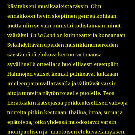
käsitykseni musikaaleista täysin. Olin
ennakkoon hyvin skeptinen genreä kohtaan,
mutta niin se vain onnistui todistamaan minut
vääräksi.
La La Land
on kuin teatteria konsanaan.
Sykähdyttävän upeiden musiikkinumeroiden
säestämänä elokuva kertoo tarinaansa
syvällisellä otteella ja huolellisesti eteenpäin.
Hahmojen väliset kemiat puhkeavat kukkaan
mieleenpainuvalla tavalla ja välittävät varsin
aitoja tunteita näytön toiselle puolelle. Teos
herättääkin katsojassa poikkeuksellisen vahvoja
tunteita pitkin kestoaan. Ihailua, intoa, surua ja
epätoivoa, jotka yhdessä muodostavat varsin
monipuolisen ja -muotoisen elokuvaelämyksen.