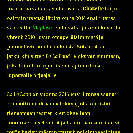
maailmaa vaikuttavalla tavalla.
Chazelle
löi jo
osittain itsensä läpi vuonna 2014 ensi-iltansa
saaneella
Whiplash
-elokuvalla, jota voi kuvailla
yhtenä 2010-luvun omaperäisimmistä ja
painostavimmista teoksista. Siitä matka
jatkuikin sitten
La La Land
-elokuvan suuntaan,
joka toimikin lopullisena läpimurtona
lupaavalle ohjaajalle.
La La Land
on vuonna 2016 ensi-iltansa saanut
romanttinen draamaelokuva, joka onnistui
tienaamaan teatterikierroksellaan
moninkertaiset voitot ja haalimaan sen lisäksi
myös hurjan määrän pystejä palkintogaaloissa.