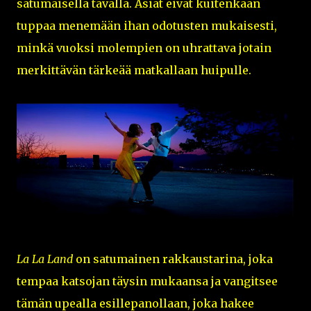
satumaisella tavalla. Asiat eivät kuitenkaan
tuppaa menemään ihan odotusten mukaisesti,
minkä vuoksi molempien on uhrattava jotain
merkittävän tärkeää matkallaan huipulle.
La La Land
on satumainen rakkaustarina, joka
tempaa katsojan täysin mukaansa ja vangitsee
tämän upealla esillepanollaan, joka hakee