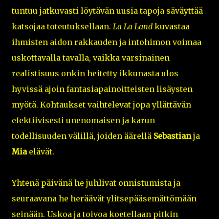
tuntuu jatkuvasti löytävän uusia tapoja säväyttää
katsojaa toteutuksellaan.
La La Land
kuvastaa
ihmisten aidon rakkauden ja intohimon voimaa
uskottavalla tavalla, vaikka varsinainen
realistisuus onkin heitetty ikkunasta ulos
hyvissä ajoin fantasiapainoitteisten lisäysten
myötä. Kohtaukset vaihtelevat jopa yllättävän
efektiivisesti unenomaisen ja karun
todellisuuden välillä, joiden äärellä
Sebastian
ja
Mia
elävät.
Yhtenä päivänä he juhlivat onnistumista ja
seuraavana he heräävät ylitsepääsemättömään
seinään. Uskoa ja toivoa koetellaan pitkin