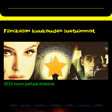
m
m
e
n
Filmikelan kuukauden luetuimmat
t
i
t
2010-luvun parhaat elokuvat