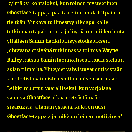
kylmäksi kohtaloksi, kun toinen mysteerinen
Ghostface
-tappaja päättää eliminoida kilpailun
tieltään. Virkavalta ilmestyy rikospaikalle
tutkimaan tapahtunutta ja löytää ruumiiden luota
yllättäen
Samin
henkilöllisyystodistuksen.
Johtavana etsivänä tutkinnassa toimiva
Wayne
Bailey
kutsuu
Samin
luonnollisesti kuulusteluun
asian tiimoilta. Yhteydet vahvistuvat entisestään,
kun todistusaineisto osoittaa naisen suuntaan.
Leikki muuttuu vaaralliseksi, kun varjoissa
vaaniva
Ghostface
alkaa metsästämään
sisaruksia ja tämän ystäviä. Kuka on uusi
Ghostface
-tappaja ja mikä on hänen motiivinsa?