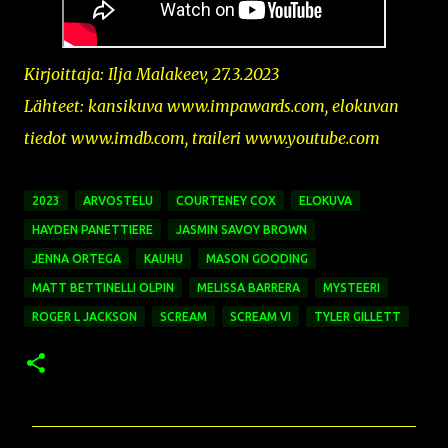
Kirjoittaja: Ilja Malakeev, 27.3.2023
Lähteet: kansikuva www.impawards.com
,
elokuvan
tiedot www.imdb.com, traileri www.youtube.com
2023
ARVOSTELU
COURTENEY COX
ELOKUVA
HAYDEN PANETTIERE
JASMIN SAVOY BROWN
JENNA ORTEGA
KAUHU
MASON GOODING
MATT BETTINELLI OLPIN
MELISSA BARRERA
MYSTEERI
ROGER L JACKSON
SCREAM
SCREAM VI
TYLER GILLETT