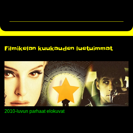
K
o
m
m
e
n
Filmikelan kuukauden luetuimmat
t
i
t
2010-luvun parhaat elokuvat