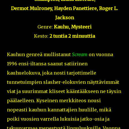
Dermot Mulroney, Hayden Panettiere, Roger L.
Jackson
Genre:
Kauhu, Mysteeri
Kesto:
2 tuntia 2 minuuttia
Kauhun genreä mullistanut
Scream
on vuonna
1996 ensi-iltansa saanut satiirinen
kauhuelokuva, joka nosti tarjottimelle
tunnetuimpien slasher-elokuvien näyttävimmät
viat ja suurimmat kliseet kääntääkseen ne täysin
päälaelleen. Kyseinen merkkiteos nousi
nopeasti kauhun kannattajien huulille, mikä
poiki vuosien varrella lukuisia jatko-osia ja
takuuvarmaa menestystä lippuluukuilla. Vuonna