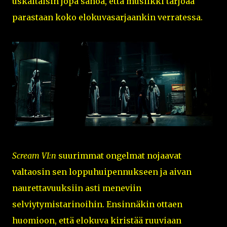
uskaltaisin jopa sanoa, että musiikki tarjoaa
parastaan koko elokuvasarjaankin verratessa.
Scream VI:n
suurimmat ongelmat nojaavat
valtaosin sen loppuhuipennukseen ja aivan
naurettavuuksiin asti meneviin
selviytymistarinoihin. Ensinnäkin ottaen
huomioon, että elokuva kiristää ruuviaan