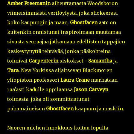
Amber Freemanin
aiheuttamasta Woodsboron
viimeisimmästä verilöylystä, joka shokeerasi
koko kaupungin ja maan.
Ghostfacen
aate on
kuitenkin onnistunut inspiroimaan muutamaa
sivusta seuraajaa jatkamaan edellisten tappajien
keskeytynyttä tehtävää, jonka pääkohteina
toimivat
Carpenterin
siskokset -
Samantha
ja
Tara
. New Yorkissa sijaitsevan Blackmoren
yliopiston professori
Laura Crane
murhataan
raa'asti kadulle oppilaansa
Jason Carveyn
toimesta, joka oli sommittautunut
pahamaineisen
Ghostfacen
kaapuun ja maskiin.
Nuoren miehen innokkuus koituu lopulta