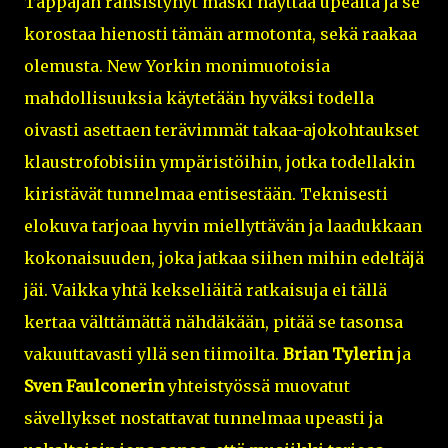
Tappajan ränsistynyt maski näyttää upealta ja se
korostaa hienosti tämän armotonta, sekä raakaa
olemusta. New Yorkin monimuotoisia
mahdollisuuksia käytetään hyväksi todella
oivasti asettaen terävimmät takaa-ajokohtaukset
klaustrofobisiin ympäristöihin, jotka todellakin
kiristävät tunnelmaa entisestään. Teknisesti
elokuva tarjoaa hyvin miellyttävän ja laadukkaan
kokonaisuuden, joka jatkaa siihen mihin edeltäjä
jäi. Vaikka yhtä kekseliäitä ratkaisuja ei tällä
kertaa välttämättä nähdäkään, pitää se tasonsa
vakuuttavasti yllä sen tiimoilta.
Brian Tylerin
ja
Sven Faulconerin
yhteistyössä muovatut
sävellykset nostattavat tunnelmaa upeasti ja