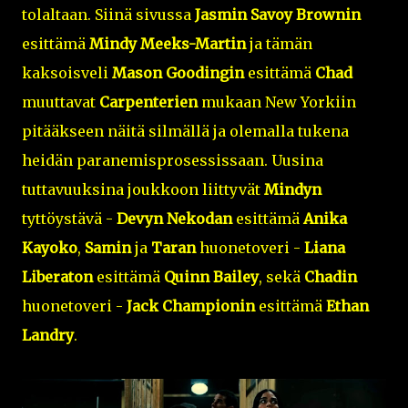
tolaltaan. Siinä sivussa
Jasmin Savoy Brownin
esittämä
Mindy Meeks-Martin
ja tämän
kaksoisveli
Mason Goodingin
esittämä
Chad
muuttavat
Carpenterien
mukaan New Yorkiin
pitääkseen näitä silmällä ja olemalla tukena
heidän paranemisprosessissaan. Uusina
tuttavuuksina joukkoon liittyvät
Mindyn
tyttöystävä -
Devyn Nekodan
esittämä
Anika
Kayoko
,
Samin
ja
Taran
huonetoveri -
Liana
Liberaton
esittämä
Quinn Bailey
, sekä
Chadin
huonetoveri -
Jack Championin
esittämä
Ethan
Landry
.