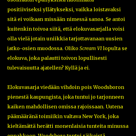
positiiviseksi yllätykseksi, vaikka loistavaksi
sitä ei voikaan missään nimessä sanoa. Se antoi
kuitenkin toivoa siitä, että elokuvasarjalla voisi
olla vielä jotain uniikkia tarjottavanaan uusien
jatko-osien muodossa. Oliko
Scream VI
lopulta se
elokuva, joka palautti toivon lopullisesti
tulevaisuutta ajatellen? Kyllä ja ei.
Elokuvasarja viedään vihdoin pois Woodsboron
pienestä kaupungista, joka tuntui jo tarjonneen
kaiken mahdollisen omissa rajoissaan. Uutena
päämääränä toimiikin valtava New York, joka
kieltämättä herätti monenlaisia tunteita minussa
ennakkoon. Woodsboro tuntui räikeistä