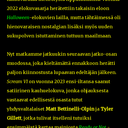
2022 elokuvasarja herätettiin takaisin eloon
Halloween
-elokuvien lailla, mutta tähtäimessä oli
hienovaraisen nostalgian lisäksi myös uuden
sukupolven istuttaminen tuttuun maailmaan
.
Nyt matkamme jatkuukin seuraavan jatko-osan
muodossa, joka kieltämättä ennakkoon herätti
paljon kiinnostusta lupaavan edeltäjän jälkeen.
Scream VI
on vuonna 2023 ensi-iltansa saanut
satiirinen kauhuelokuva, jonka ohjauksesta
vastaavat edellisestä osasta tutut
yhdysvaltalaiset
Matt Bettinelli-Olpin
ja
Tyler
Gillett
, jotka tulivat itselleni tutuiksi
ensimmäistä kertaa mainiosta
Ready or Not
-