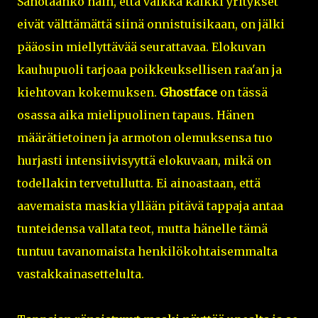
Sanotaanko näin, että vaikka kaikki yritykset
eivät välttämättä siinä onnistuisikaan, on jälki
pääosin miellyttävää seurattavaa. Elokuvan
kauhupuoli tarjoaa poikkeuksellisen raa'an ja
kiehtovan kokemuksen.
Ghostface
on tässä
osassa aika mielipuolinen tapaus. Hänen
määrätietoinen ja armoton olemuksensa tuo
hurjasti intensiivisyyttä elokuvaan, mikä on
todellakin tervetullutta. Ei ainoastaan, että
aavemaista maskia yllään pitävä tappaja antaa
tunteidensa vallata teot, mutta hänelle tämä
tuntuu tavanomaista henkilökohtaisemmalta
vastakkainasettelulta.