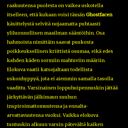
raakuutensa puolesta on vaikea uskotella
itselleen, että kukaan voisi tämän
Ghostfacen
käsittelystä selvitä nojaamatta puhtaasti
yliluonnollisen maailman sääntöihin. Osa
hahmoista nimittäin saavat puukosta
poikkeuksellisen kriittistä osumaa, eikä edes
kahden käden sormiin mahtuviin määriin.
Elokuva vaatii katsojaltaan todellista
uskonhyppyä, jota ei aiemmin samalla tasolla
vaadittu. Varsinainen loppuhuipennuskin jättää
järkyttävän jälkimaun suuhun
inspiroimattomuutensa ja ennalta-
arvattavuutensa vuoksi. Vaikka elokuva
tuntuukin alkuun varsin pätevältä kaiken