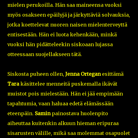
mielen perukoilla. Hän saa maineensa vuoksi
myös osakseen
epäilyjä ja järkyttäviä solvauksia,
jotka koettelevat nuoren naisen mielenterveyttä
entisestään. Hän ei luota kehenkään, minkä
vuoksi hän pidätteleekin siskoaan lujassa
otteessaan suojellakseen tätä.
Siskosta puheen ollen,
Jenna Ortegan
esittämä
Tara
käsittelee menneitä puskemalla ikävät
muistot pois mielestään. Hän ei jää empimään
tapahtumia, vaan haluaa edetä elämässään
eteenpäin.
Samin
painostava huolenpito
aiheuttaa kuitenkin alkuun hieman eripuraa
sisarusten välille, mikä saa molemmat osapuolet