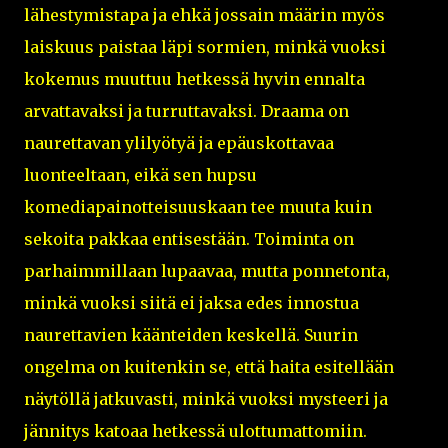
lähestymistapa ja ehkä jossain määrin myös
laiskuus paistaa läpi sormien, minkä vuoksi
kokemus muuttuu hetkessä hyvin ennalta
arvattavaksi ja turruttavaksi. Draama on
naurettavan ylilyötyä ja epäuskottavaa
luonteeltaan, eikä sen hupsu
komediapainotteisuuskaan tee muuta kuin
sekoita pakkaa entisestään. Toiminta on
parhaimmillaan lupaavaa, mutta ponnetonta,
minkä vuoksi siitä ei jaksa edes innostua
naurettavien käänteiden keskellä. Suurin
ongelma on kuitenkin se, että haita esitellään
näytöllä jatkuvasti, minkä vuoksi mysteeri ja
jännitys katoaa hetkessä ulottumattomiin.