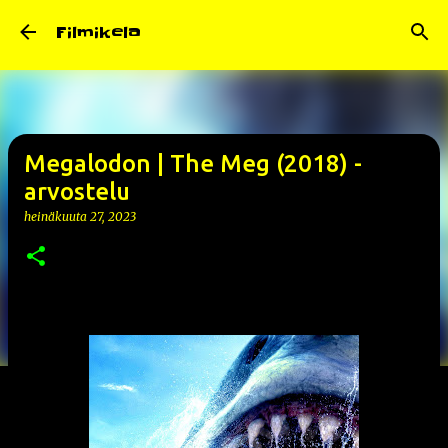
Siirry pääsisältöön
Filmikela
Megalodon | The Meg (2018) -
arvostelu
heinäkuuta 27, 2023