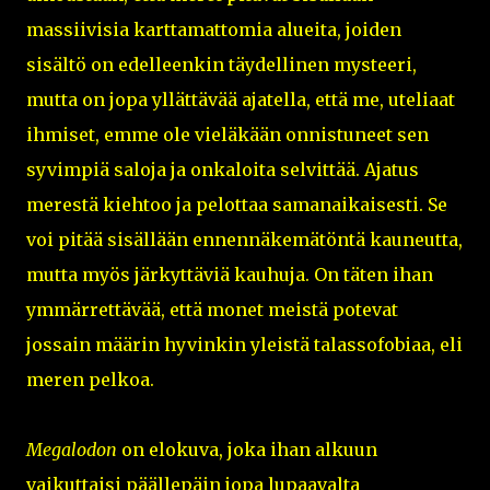
massiivisia karttamattomia alueita, joiden
sisältö on edelleenkin täydellinen mysteeri,
mutta on jopa yllättävää ajatella, että me, uteliaat
ihmiset, emme ole vieläkään onnistuneet sen
syvimpiä saloja ja onkaloita selvittää. Ajatus
merestä kiehtoo ja pelottaa samanaikaisesti. Se
voi pitää sisällään ennennäkemätöntä kauneutta,
mutta myös järkyttäviä kauhuja. On täten ihan
ymmärrettävää, että monet meistä potevat
jossain määrin hyvinkin yleistä talassofobiaa, eli
meren pelkoa.
Megalodon
on elokuva, joka ihan alkuun
vaikuttaisi päällepäin jopa lupaavalta