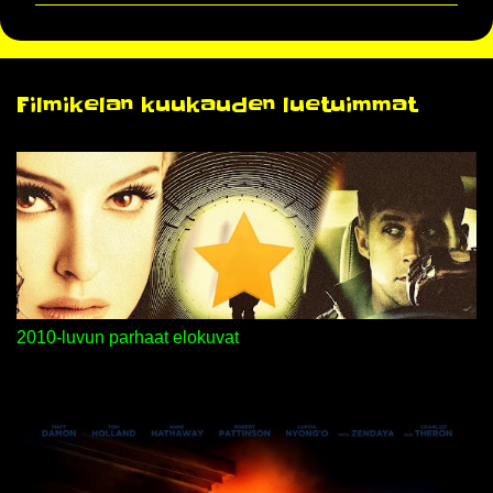
m
e
n
Filmikelan kuukauden luetuimmat
t
i
t
2010-luvun parhaat elokuvat