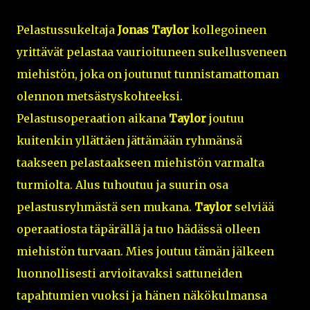
Pelastussukeltaja
Jonas Taylor
kollegoineen
yrittävät pelastaa vaurioituneen sukellusveneen
miehistön, joka on joutunut tunnistamattoman
olennon metsästyskohteeksi.
Pelastusoperaation aikana
Taylor
joutuu
kuitenkin yllättäen jättämään ryhmänsä
taakseen pelastaakseen miehistön varmalta
turmiolta. Alus tuhoutuu ja suurin osa
pelastusryhmästä sen mukana.
Taylor
selviää
operaatiosta täpärällä ja tuo hädässä olleen
miehistön turvaan. Mies joutuu tämän jälkeen
luonnollisesti arvioitavaksi sattuneiden
tapahtumien vuoksi ja hänen näkökulmansa