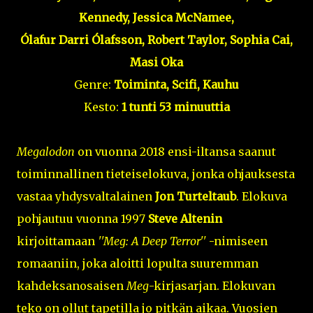
Kennedy,
Jessica McNamee,
Ólafur Darri Ólafsson, Robert Taylor, Sophia Cai,
Masi Oka
Genre:
Toiminta, Scifi, Kauhu
Kesto:
1 tunti 53 minuuttia
Megalodon
on vuonna 2018 ensi-iltansa saanut
toiminnallinen tieteiselokuva, jonka ohjauksesta
vastaa yhdysvaltalainen
Jon Turteltaub
. Elokuva
pohjautuu vuonna 1997
Steve Altenin
kirjoittamaan
''Meg: A Deep Terror''
-nimiseen
romaaniin, joka aloitti lopulta suuremman
kahdeksanosaisen
Meg
-kirjasarjan. Elokuvan
teko on ollut tapetilla jo pitkän aikaa. Vuosien