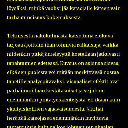
löysäksi, minkä vuoksi jää katsojalle käteen vain
turhautuneisuus kokemuksesta.
Teknisestä näkökulmasta katsottuna elokuva
tarjoaa ajoittain ihan toimivia ratkaisuja, vaikka
niidenkin pitkäjänteisyyttä koetellaan jatkuvasti
tapahtumien edetessä. Kuvaus on asiansa ajavaa,
eikä sen puolesta voi mitään merkittävää nostaa
tapetille analysoitavaksi. Visuaaliset efektit ovat
parhaimmillaan keskitasoiset ja se johtuu
enemmänkin pintatyöskentelystä, eli ikään kuin
yksityiskohtien vajaavaisuudesta. Jättihai
herättää katsojassa enemmänkin huvittavia
tuntemuksia kuin pelkoa johtuen sen skaalan