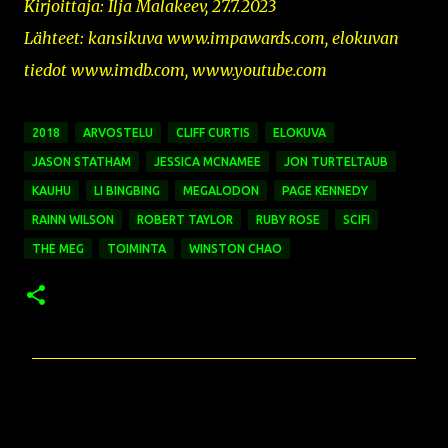
Kirjoittaja: Ilja Malakeev, 27.7.2023
Lähteet: kansikuva www.impawards.com, elokuvan
tiedot www.imdb.com, www.youtube.com
2018
ARVOSTELU
CLIFF CURTIS
ELOKUVA
JASON STATHAM
JESSICA MCNAMEE
JON TURTELTAUB
KAUHU
LI BINGBING
MEGALODON
PAGE KENNEDY
RAINN WILSON
ROBERT TAYLOR
RUBY ROSE
SCIFI
THE MEG
TOIMINTA
WINSTON CHAO
K
o
m