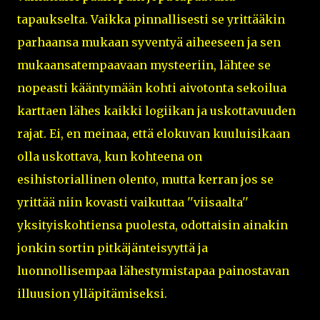
tapaukselta. Vaikka pinnallisesti se yrittääkin
parhaansa mukaan syventyä aiheeseen ja sen
mukaansatempaavaan mysteeriin, lähtee se
nopeasti kääntymään kohti aivotonta sekoilua
karttaen lähes kaikki logiikan ja uskottavuuden
rajat. Ei, en meinaa, että elokuvan kuuluisikaan
olla uskottava, kun kohteena on
esihistoriallinen olento, mutta kerran jos se
yrittää niin kovasti vaikuttaa ''viisaalta''
yksityiskohtiensa puolesta, odottaisin ainakin
jonkin sortin pitkäjänteisyyttä ja
luonnollisempaa lähestymistapaa painostavan
illuusion ylläpitämiseksi.