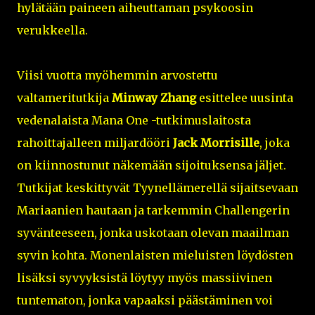
hylätään paineen aiheuttaman psykoosin
verukkeella.
Viisi vuotta myöhemmin arvostettu
valtameritutkija
Minway Zhang
esittelee uusinta
vedenalaista Mana One -tutkimuslaitosta
rahoittajalleen miljardööri
Jack Morrisille
, joka
on kiinnostunut näkemään sijoituksensa jäljet.
Tutkijat keskittyvät Tyynellämerellä sijaitsevaan
Mariaanien hautaan ja tarkemmin Challengerin
syvänteeseen, jonka uskotaan olevan maailman
syvin kohta. Monenlaisten mieluisten löydösten
lisäksi syvyyksistä löytyy myös massiivinen
tuntematon, jonka vapaaksi päästäminen voi