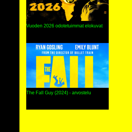
Vuoden 2026 odotetuimmat elokuvat
The Fall Guy (2024) - arvostelu