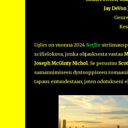
Jay DeVon 
Genre
Kes
Uglies
on vuonna 2024
Netflix
-striimausp
scifielokuva, jonka ohjauksesta vastaa
M
Joseph McGinty Nichol
. Se perustuu
Scot
samannimiseen dystooppiseen romaaniin.
tapaus entuudestaan, joten odotukseni e