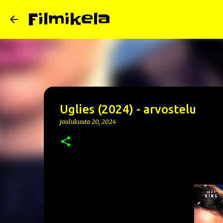
Filmikela
Uglies (2024) - arvostelu
joulukuuta 20, 2024