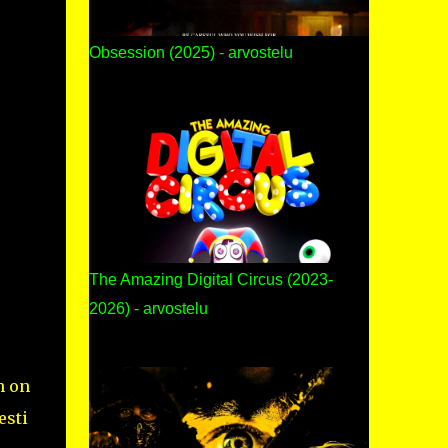
Obsession (2025) - arvostelu
The Amazing Digital Circus (2023-
2026) - arvostelu
n on
esti