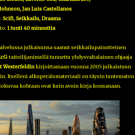
Johnson, Jan Luis Castellanos
:
Scifi, Seikkailu, Draama
to:
1 tunti 40 minuuttia
alvelussa julkaisunsa saanut seikkailupainotteinen
cG
-taiteilijanimellä tunnettu yhdysvaltalainen ohjaaja
t Westerfeldin
kirjoittamaan vuonna 2005 julkaistuun
 Itselleni alkuperäismateriaali on täysin tuntematon
lokuvaa kohtaan ovat kuin avoin kirja konsanaan.