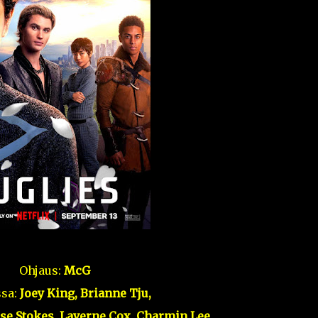
Ohjaus:
McG
ssa:
Joey King, Brianne Tju,
se Stokes, Laverne Cox, Charmin Lee,