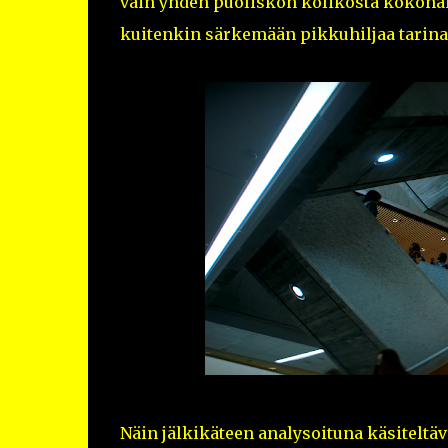
vain yhden puoliskon kolikosta kokonais
kuitenkin särkemään pikkuhiljaa tarina
Näin jälkikäteen analysoituna käsiteltäv