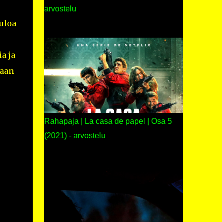
arvostelu
uloa
a ja
taan
Rahapaja | La casa de papel | Osa 5
(2021) - arvostelu