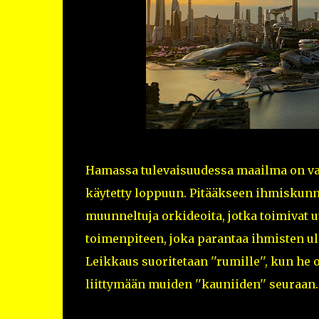
Hamassa tulevaisuudessa maailma on va
käytetty loppuun. Pitääkseen ihmiskunna
muunneltuja orkideoita, jotka toimivat 
toimenpiteen, joka parantaa ihmisten u
Leikkaus suoritetaan ''rumille'', kun he 
liittymään muiden ''kauniiden'' seuraan.