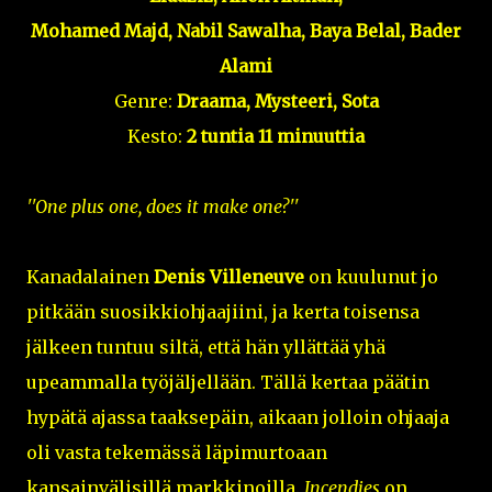
Mohamed Majd, Nabil Sawalha, Baya Belal, Bader
Alami
Genre:
Draama, Mysteeri, Sota
Kesto:
2 tuntia 11 minuuttia
''One plus one, does it make one?''
Kanadalainen
Denis Villeneuve
on kuulunut jo
pitkään suosikkiohjaajiini, ja kerta toisensa
jälkeen tuntuu siltä, että hän yllättää yhä
upeammalla työjäljellään. Tällä kertaa päätin
hypätä ajassa taaksepäin, aikaan jolloin ohjaaja
oli vasta tekemässä läpimurtoaan
kansainvälisillä markkinoilla.
Incendies
on