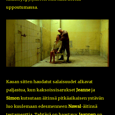
uppoutumassa.
Kauan sitten haudatut salaisuudet alkavat
paljastua, kun kaksoissisarukset
Jeanne
ja
Simon
kutsutaan äitinsä pitkäaikaisen ystävän
luo kuulemaan edesmenneen
Nawal
-äitinsä
testamenttia. Tehtävä on haastava:
Jeannen
on