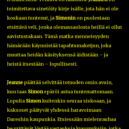
toimitettava sinetöity kirje isälle, jota hän ei ole
koskaan tuntenut, ja
Simonin
on puolestaan
etsittävä veli, jonka olemassaolosta heillä ei ollut
aavistustakaan. Tämä matka menneisyyden
hämärään käynnistää tapahtumaketjun, joka
muuttaa heidän käsityksensä äidistään – ja
heistä itsestään – lopullisesti.
Jeanne
päättää selvittää totuuden omin avuin,
kun taas
Simon
epäröi astua tuntemattomaan.
Lopulta
Simon
kuitenkin seuraa siskoaan, ja
kaksoset päätyvät yhdessä haravoimaan
Dareshin kaupunkia. Etsiessään mielenrauhaa
he yrittävät löytää vastauksia kysymyksiin, jotka