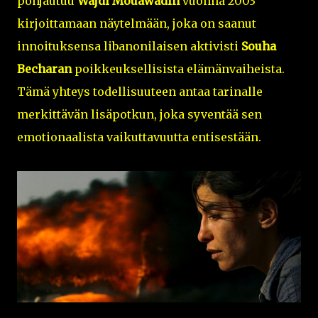
pohjautuu
Wajdi Mouawadin
vuonna 2003
kirjoittamaan näytelmään, joka on saanut
innoituksensa libanonilaisen aktivisti
Souha
Becharan
poikkeuksellisista elämänvaiheista.
Tämä yhteys todellisuuteen antaa tarinalle
merkittävän lisäpotkun, joka syventää sen
emotionaalista vaikuttavuutta entisestään.