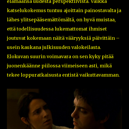
elämäänsä uudesta perspektiivistä. Vaikka
katselukokemus tuntuu ajoittain painostavalta ja
lähes ylitsepääsemättömältä, on hyvä muistaa,
että todellisuudessa lukemattomat ihmiset
joutuvat kokemaan näitä vääryyksiä päivittäin –
usein kaukana julkisuuden valokeilasta.
Elokuvan suurin voimavara on sen kyky pitää
juonenkäänne piilossa viimeiseen asti, mikä
tekee loppuratkaisusta entistä vaikuttavamman.