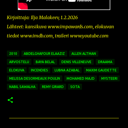
Kirjoittaja: Ilja Malakeev, 1.2.2026
Lähteet: kansikuva www.impawards.com, elokuvan
tiedot www.imdb.com,
traileri
www.youtube.com
2010
ABDELGHAFOUR ELAAZIZ
ALLEN ALTMAN
ARVOSTELU
BAYA BELAL
DENIS VILLENEUVE
DRAAMA
ELOKUVA
INCENDIES
LUBNA AZABAL
MAXIM GAUDETTE
MELISSA DESORMEAUX POULIN
MOHAMED MAJD
MYSTEERI
NABIL SAWALHA
REMY GIRARD
SOTA
K