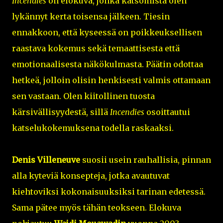
Incendies
on elokuva, jonka katsomista olen
lykännyt kerta toisensa jälkeen. Tiesin
ennakkoon, että kyseessä on poikkeuksellisen
raastava kokemus sekä temaattisesta että
emotionaalisesta näkökulmasta. Päätin odottaa
hetkeä, jolloin olisin henkisesti valmis ottamaan
sen vastaan. Olen kiitollinen tuosta
kärsivällisyydestä, sillä
Incendies
osoittautui
katselukokemuksena todella raskaaksi.
Denis Villeneuve
suosii usein rauhallisia, pinnan
alla kyteviä konsepteja, jotka avautuvat
kiehtoviksi kokonaisuuksiksi tarinan edetessä.
Sama pätee myös tähän teokseen. Elokuva