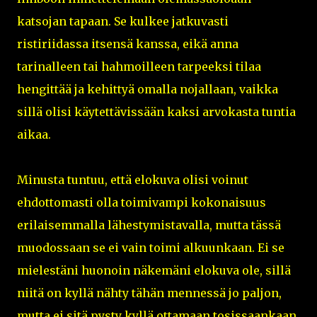
katsojan tapaan. Se kulkee jatkuvasti
ristiriidassa itsensä kanssa, eikä anna
tarinalleen tai hahmoilleen tarpeeksi tilaa
hengittää ja kehittyä omalla nojallaan, vaikka
sillä olisi käytettävissään kaksi arvokasta tuntia
aikaa.
Minusta tuntuu, että elokuva olisi voinut
ehdottomasti olla toimivampi kokonaisuus
erilaisemmalla lähestymistavalla, mutta tässä
muodossaan se ei vain toimi alkuunkaan. Ei se
mielestäni huonoin näkemäni elokuva ole, sillä
niitä on kyllä nähty tähän mennessä jo paljon,
mutta ei sitä pysty kyllä ottamaan tosissaankaan,