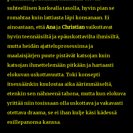
suhteellisen korkealla tasolla, hyvin pian se
romahtaa kuin lattiasta läpi konsanaan. Ei
ainoastaan, että
Ana
ja
Christian
vaikuttavat
hyvin teennäisiltä ja epäuskottavilta ihmisiltä,
mutta heidän ajatteluprosessinsa ja
maalaisjärjen puute pistävät katsojan kuin
katsojan ihmettelemään pitkään ja hartaasti
elokuvan uskottavuutta. Toki konsepti
itsessäänkin kuulostaa aika äärimmäiseltä,
etenkin sen nähneenä tahona, mutta kun elokuva
yrittää niin tosissaan olla uskottava ja vakavasti
otettava draama, se ei ihan kulje käsi kädessä
esillepanonsa kanssa.