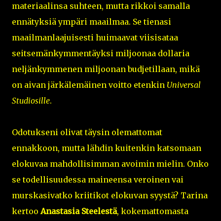
materiaalinsa suhteen, mutta rikkoi samalla
ennätyksiä ympäri maailmaa. Se tienasi
maailmanlaajuisesti huimaavat viisisataa
seitsemänkymmentäyksi miljoonaa dollaria
neljänkymmenen miljoonan budjetillaan, mikä
on aivan järkälemäinen voitto etenkin
Universal
Studiosille
.
Odotukseni olivat täysin olemattomat
ennakkoon, mutta lähdin kuitenkin katsomaan
elokuvaa mahdollisimman avoimin mielin. Onko
se todellisuudessa maineensa veroinen vai
murskasivatko kriitikot elokuvan syystä? Tarina
kertoo
Anastasia Steelestä
, kokemattomasta