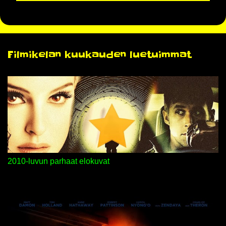
L
ä
h
e
t
Filmikelan kuukauden luetuimmat
ä
k
o
m
m
e
n
t
t
i
2010-luvun parhaat elokuvat