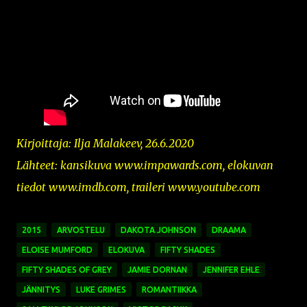
Kirjoittaja: Ilja Malakeev, 26.6.2020
Lähteet: kansikuva
www.impawards.com,
elokuvan
tiedot www.imdb.com, traileri www.youtube.com
2015
ARVOSTELU
DAKOTA JOHNSON
DRAAMA
ELOISE MUMFORD
ELOKUVA
FIFTY SHADES
FIFTY SHADES OF GREY
JAMIE DORNAN
JENNIFER EHLE
JÄNNITYS
LUKE GRIMES
ROMANTIIKKA