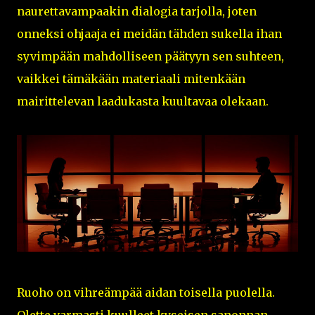
naurettavampaakin dialogia tarjolla, joten
onneksi ohjaaja ei meidän tähden sukella ihan
syvimpään mahdolliseen päätyyn sen suhteen,
vaikkei tämäkään materiaali mitenkään
mairittelevan laadukasta kuultavaa olekaan.
Ruoho on vihreämpää aidan toisella puolella.
Olette varmasti kuulleet kyseisen sanonnan