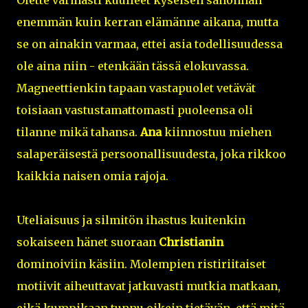
enemmän kuin kerran elämänne aikana, mutta
se on ainakin varmaa, ettei asia todellisuudessa
ole aina niin - etenkään tässä elokuvassa.
Magneettienkin tapaan vastapuolet vetävät
toisiaan vastustamattomasti puoleensa oli
tilanne mikä tahansa.
Ana
kiinnostuu miehen
salaperäisestä persoonallisuudesta, joka rikkoo
kaikkia naisen omia rajoja.
Uteliaisuus ja silmitön ihastus kuitenkin
sokaiseen hänet suoraan
Christianin
dominoiviin käsiin. Molempien ristiriitaiset
motiivit aiheuttavat jatkuvasti mutkia matkaan,
eikä kumpikaan tunnu oikein tietävän, että mitä