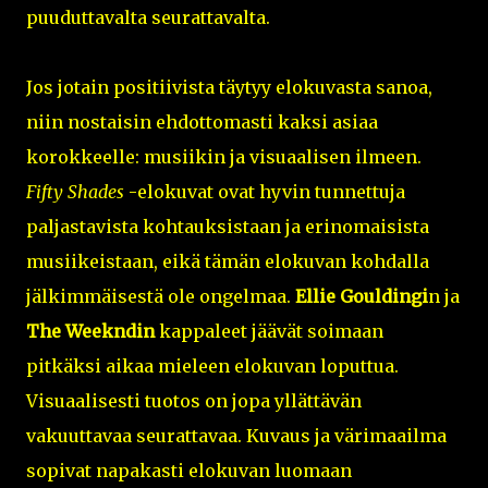
puuduttavalta seurattavalta.
Jos jotain positiivista täytyy elokuvasta sanoa,
niin nostaisin ehdottomasti kaksi asiaa
korokkeelle: musiikin ja visuaalisen ilmeen.
Fifty Shades
-elokuvat ovat hyvin tunnettuja
paljastavista kohtauksistaan ja erinomaisista
musiikeistaan, eikä tämän elokuvan kohdalla
jälkimmäisestä ole ongelmaa.
Ellie Gouldingi
n ja
The Weekndin
kappaleet jäävät soimaan
pitkäksi aikaa mieleen elokuvan loputtua.
Visuaalisesti tuotos on jopa yllättävän
vakuuttavaa seurattavaa. Kuvaus ja värimaailma
sopivat napakasti elokuvan luomaan