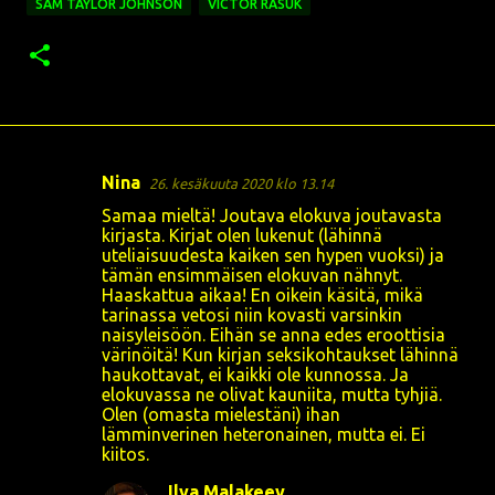
SAM TAYLOR JOHNSON
VICTOR RASUK
Nina
26. kesäkuuta 2020 klo 13.14
K
Samaa mieltä! Joutava elokuva joutavasta
o
kirjasta. Kirjat olen lukenut (lähinnä
uteliaisuudesta kaiken sen hypen vuoksi) ja
m
tämän ensimmäisen elokuvan nähnyt.
m
Haaskattua aikaa! En oikein käsitä, mikä
tarinassa vetosi niin kovasti varsinkin
e
naisyleisöön. Eihän se anna edes eroottisia
n
värinöitä! Kun kirjan seksikohtaukset lähinnä
haukottavat, ei kaikki ole kunnossa. Ja
t
elokuvassa ne olivat kauniita, mutta tyhjiä.
i
Olen (omasta mielestäni) ihan
lämminverinen heteronainen, mutta ei. Ei
t
kiitos.
Ilya Malakeev