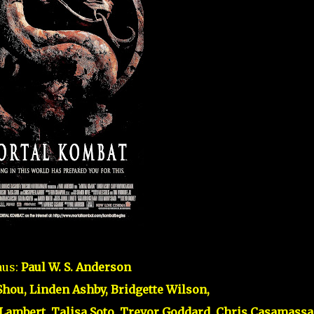
aus:
Paul W. S. Anderson
Shou, Linden Ashby, Bridgette Wilson,
ambert, Talisa Soto, Trevor Goddard, Chris Casamassa