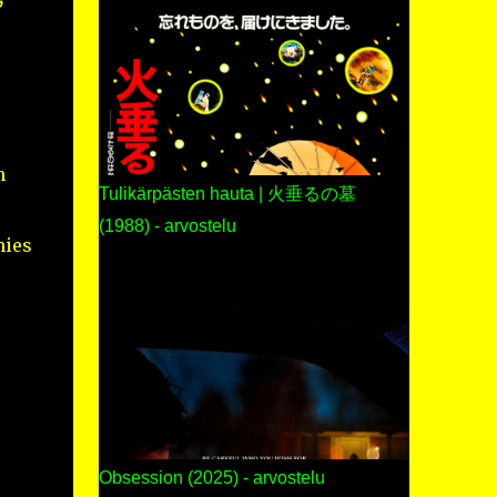
n
Tulikärpästen hauta | 火垂るの墓
(1988) - arvostelu
mies
Obsession (2025) - arvostelu