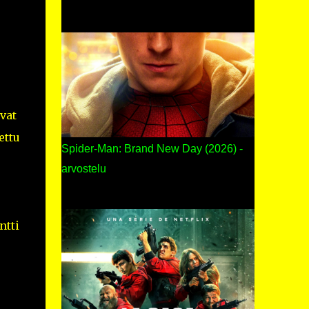
vat
ettu
Spider-Man: Brand New Day (2026) -
arvostelu
ntti