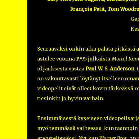
François Petit, Tom Woodru
Ge
Kes
Seuraavaksi onkin aika palata pitkästä 
astelee vuonna 1995 julkaistu
Mortal Kom
ohjauksesta vastaa
Paul W. S. Anderson
.
on vakuuttavasti löytänyt itselleen oma
videopelit eivät olleet kovin tärkeässä 
tiesinkin jo hyvin varhain.
Ensimmäisestä kyseiseen videopelisarja
myöhemmässä vaiheessa, kun taannoin se
arvosteltavaksi. Nyt kun
Warner Bros.
on p