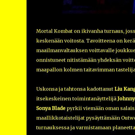
Mortal Kombat on ikivanha turnaus, joss
keskenään voitosta. Tavoitteena on kerä
maailmanvaltauksen voittavalle joukkuee
onnistuneet nitistämään yhdeksän voitto
maapallon kolmen taitavimman tastelijan
Uskonsa ja tahtonsa kadottanut
Liu Kan
itsekeskeinen toimintanäyttelijä
Johnny
Sonya Blade
pyrkii viemään oman salais
maallikkotaistelijat pysäyttämään Outwo
turnauksessa ja varmistamaan planeett