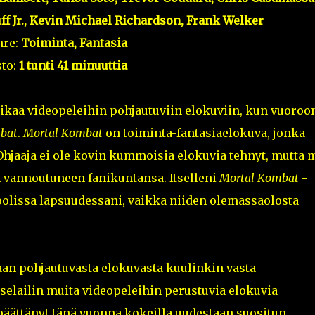
ff Jr., Kevin Michael Richardson, Frank Welker
nre:
Toiminta, Fantasia
to:
1 tunti 41 minuuttia
aikaa videopeleihin pohjautuviin elokuviin, kun vuoroo
bat
.
Mortal Kombat
on toiminta-fantasiaelokuva, jonka
 Ohjaaja ei ole kovin kummoisia elokuvia tehnyt, mutta 
n vannoutuneen fanikuntansa. Itselleni
Mortal Kombat
-
roolissa lapsuudessani, vaikka niiden olemassaolosta
an pohjautuvasta elokuvasta kuulinkin vasta
lailin muita videopeleihin perustuvia elokuvia
äättänyt tänä vuonna kokeilla uudestaan suositun