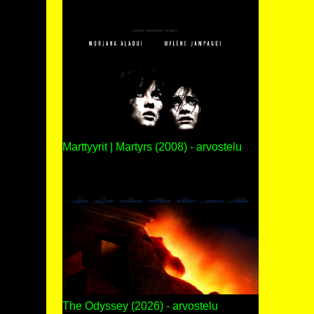
Marttyyrit | Martyrs (2008) - arvostelu
The Odyssey (2026) - arvostelu