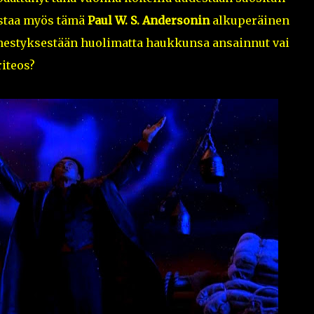
astaa myös tämä
Paul W. S. Andersonin
alkuperäinen
estyksestään huolimatta haukkunsa ansainnut vai
riteos?