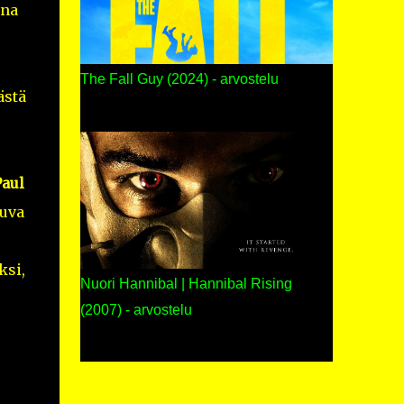
ana
The Fall Guy (2024) - arvostelu
ästä
Paul
kuva
ksi,
Nuori Hannibal | Hannibal Rising
(2007) - arvostelu