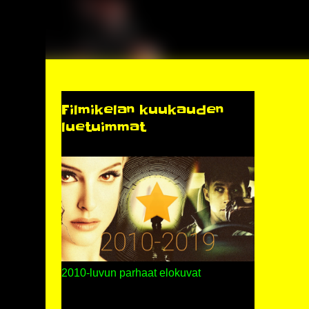
Filmikelan kuukauden
luetuimmat
2010-luvun parhaat elokuvat
,