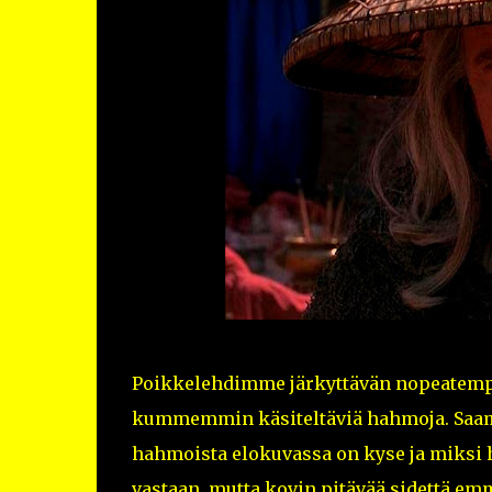
Poikkelehdimme järkyttävän nopeatempoi
kummemmin käsiteltäviä hahmoja. Saamme
hahmoista elokuvassa on kyse ja miksi h
vastaan, mutta kovin pitävää sidettä emm