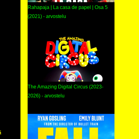
Rahapaja | La casa de papel | Osa 5
(2021) - arvostelu
The Amazing Digital Circus (2023-
2026) - arvostelu
ä