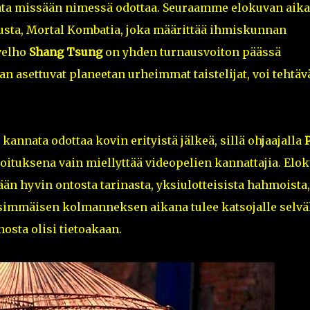
nata missään nimessä odottaa. Seuraamme elokuvan aik
nausta, Mortal Kombatia, joka määrittää ihmiskunnan
velho
Shang Tsung
on yhden turnausvoiton päässä
n asettuvat planeetan urheimmat taistelijat, voi tehtäv
annata odottaa kovin erityistä jälkeä, sillä ohjaajalla
koituksena vain miellyttää videopelien kannattajia. Elo
n hyvin ontosta tarinasta, yksiulotteisista hahmoista,
nsimmäisen kolmanneksen aikana tulee katsojalle selvä
nosta olisi tietoakaan.