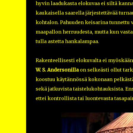
hyvin laadukasta elokuvaa ei siltä kan
kaukaisella saarella järjestettävää tur
kohtalon. Pahuuden keisarina tunnettu 
maapallon herruudesta, mutta kun vastaa
tulla astetta hankalampaa.
Rakenteellisesti elokuvalta ei myöskään k
W. S. Andersonilla
on selkeästi ollut tar
koostuu käytännössä kokonaan pelkästää
sekä jatkuvista taistelukohtauksista. E
ettei kontrollista tai luontevasta tasapai