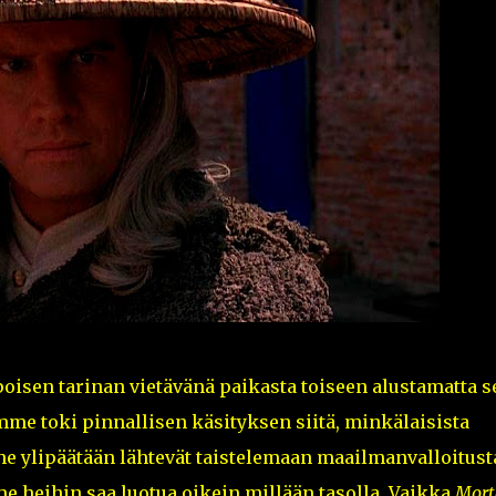
sen tarinan vietävänä paikasta toiseen alustamatta s
 toki pinnallisen käsityksen siitä, minkälaisista
e ylipäätään lähtevät taistelemaan maailmanvalloitust
e heihin saa luotua oikein millään tasolla. Vaikka
Mort