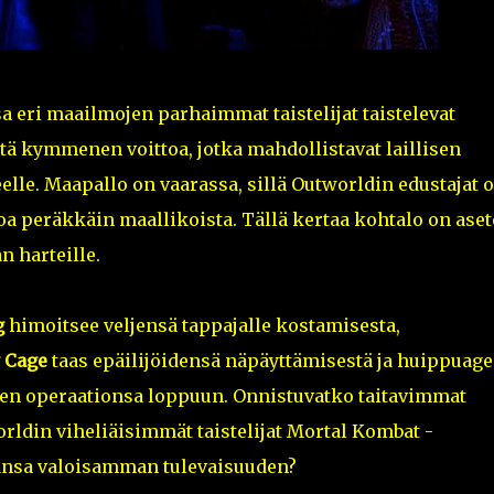
a eri maailmojen parhaimmat taistelijat taistelevat
tä kymmenen voittoa, jotka mahdollistavat laillisen
lle. Maapallo on vaarassa, sillä Outworldin edustajat o
a peräkkäin maallikoista. Tällä kertaa kohtalo on aset
 harteille.
g
himoitsee veljensä tappajalle kostamisesta,
 Cage
taas epäilijöidensä näpäyttämisestä ja huippuage
en operaationsa loppuun. Onnistuvatko taitavimmat
rldin viheliäisimmät taistelijat Mortal Kombat -
ansa valoisamman tulevaisuuden?