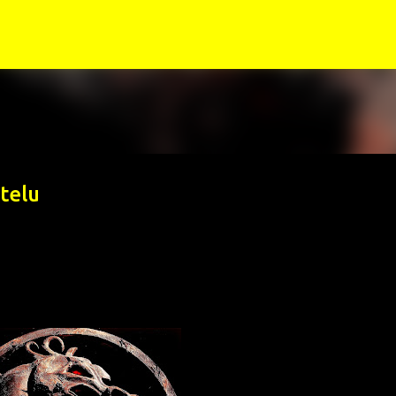
Siirry pääsisältöön
telu