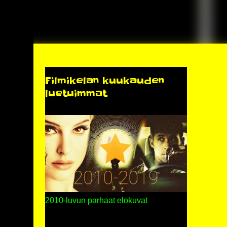
Filmikelan kuukauden
luetuimmat
2010-luvun parhaat elokuvat