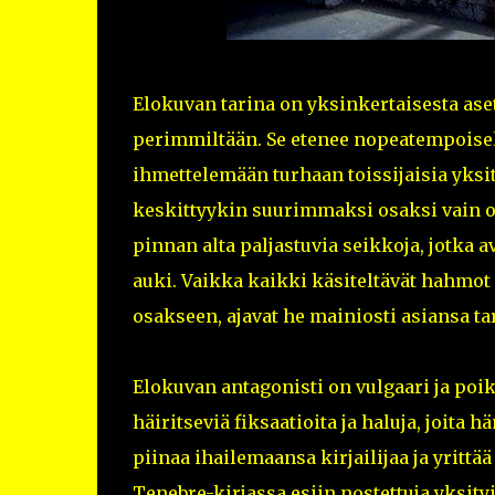
Elokuvan tarina on yksinkertaisesta as
perimmiltään. Se etenee nopeatempoisell
ihmettelemään turhaan toissijaisia yksi
keskittyykin suurimmaksi osaksi vain ole
pinnan alta paljastuvia seikkoja, jotka 
auki. Vaikka kaikki käsiteltävät hahmot 
osakseen, ajavat he mainiosti asiansa ta
Elokuvan antagonisti on vulgaari ja poi
häiritseviä fiksaatioita ja haluja, joita 
piinaa ihailemaansa kirjailijaa ja yrit
Tenebre-kirjassa esiin nostettuja yksityi