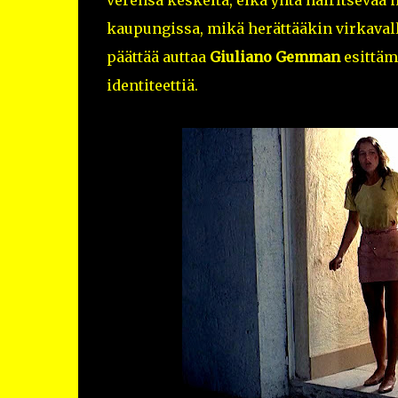
verensä keskeltä, eikä yhtä häiritsevä
kaupungissa, mikä herättääkin virkava
päättää auttaa
Giuliano Gemman
esittäm
identiteettiä.