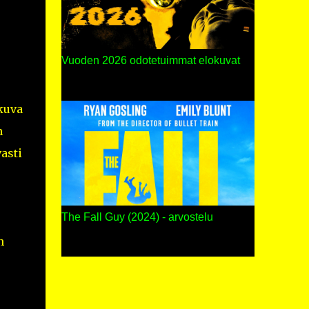
Vuoden 2026 odotetuimmat elokuvat
kuva
n
asti
The Fall Guy (2024) - arvostelu
n