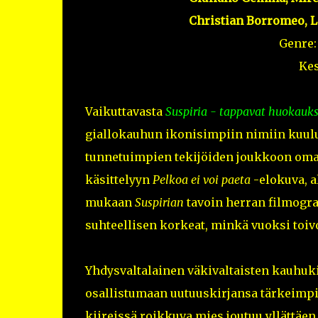
Christian Borromeo, L
Genre
Kes
Vaikuttavasta
Suspiria - tappavat huokauks
giallokauhun ikonisimpiin nimiin kuul
tunnetuimpien tekijöiden joukkoon omape
käsittelyyn
Pelkoa ei voi paeta
-elokuva, a
mukaan
Suspirian
tavoin herran filmogr
suhteellisen korkeat, minkä vuoksi toiv
Yhdysvaltalainen väkivaltaisten kauhukir
osallistumaan uutuuskirjansa tärkeimpii
kiireissä roikkuva mies joutuu yllättäe