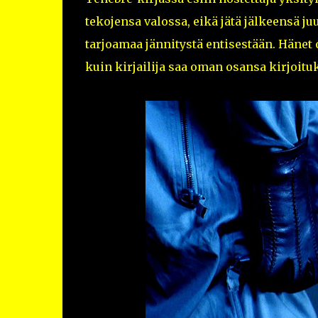
tekojensa valossa, eikä jätä jälkeensä ju
tarjoamaa jännitystä entisestään. Häne
kuin kirjailija saa oman osansa kirjoitu