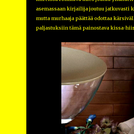
asemassaan kirjailija joutuu jatkuvasti
mutta murhaaja päättää odottaa kärsiväll
paljastuksiin tämä painostava kissa-hiiri