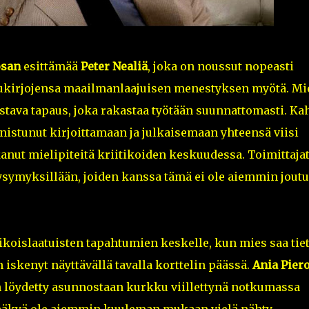
osan
esittämää
Peter Nealiä
, joka on noussut nopeasti
uhukirjojensa maailmanlaajuisen menestyksen myötä. Mi
astava tapaus, joka rakastaa työtään suunnattomasti. K
istunut kirjoittamaan ja julkaisemaan yhteensä viisi
kanut mielipiteitä kriitikoiden keskuudessa. Toimittaja
kysymyksillään, joiden kanssa tämä ei ole aiemmin jout
ikoislaatuisten tapahtumien keskelle, kun mies saa tie
iskenyt näyttävällä tavalla korttelin päässä.
Ania Pier
 löydetty asunnostaan kurkku viillettynä notkumassa