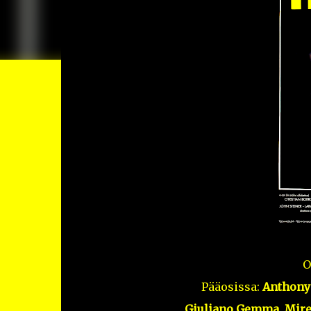
O
Pääosissa:
Anthony 
Giuliano Gemma, Mirell