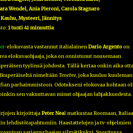
ara Wendel, Ania Pieroni, Carola Stagnaro
:
Kauhu, Mysteeri, Jännitys
to:
1 tunti 41 minuuttia
et
-elokuvasta vastannut italialainen
Dario Argento
on
uva elokuvaohjaaja, joka on onnistunut nousemaan
räisen tyylinsä johdosta. Tällä kertaa onkin aika ott
lkuperäiseltä nimeltään
Tenebre
, joka kuuluu kuuleman
afian parhaimmistoon. Odotukseni elokuvaa kohtaan ol
oinkin sen vakuuttavan minut ohjaajan lahjakkuudesta.
jojen kirjoittaja
Peter Nea
l matkustaa Roomaan, Italia
n lehdistötapahtumiin. Haastattelujen ja tv-ohjelmien
n vaanivan sarjamurhaajan silmätikuksi. Suositussa