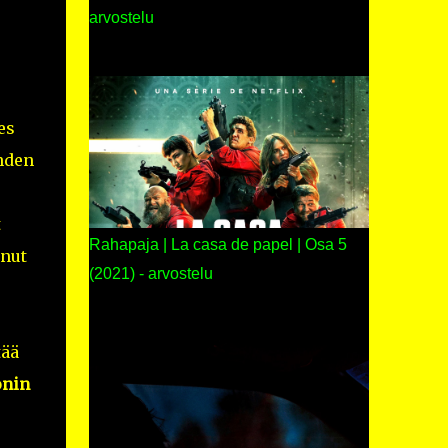
arvostelu
es
ahden
t
Rahapaja | La casa de papel | Osa 5
unut
(2021) - arvostelu
tää
onin