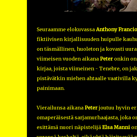
Seuraamme elokuvassa
Anthony Franci
fiktiivisen kirjallisuuden huipulle ka
on täsmällinen, huoleton ja kovasti uur
viimeisen vuoden aikana
Peter
onkin onn
kirjaa, joista viimeinen - Tenebre, on ja
pistävätkin miehen ahtaalle vaativilla 
painimaan.
Vierailunsa aikana
Peter
joutuu hyvin er
omaperäisestä sarjamurhaajasta, joka on 
esittämä nuori näpistelijä
Elsa Manni
on