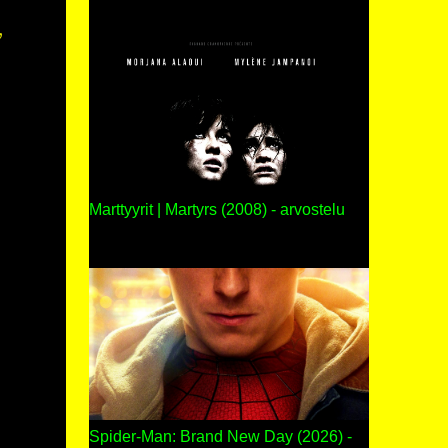
,
Marttyyrit | Martyrs (2008) - arvostelu
Spider-Man: Brand New Day (2026) -