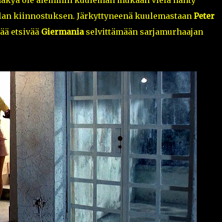
ä näkyä ole aiemmin kuuleman mukaan vielä nähty
llan kiinnostuksen. Järkyttyneenä kuulemastaan
Peter
ää etsivää
Giermania
selvittämään sarjamurhaajan