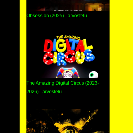
Obsession (2025) - arvostelu
The Amazing Digital Circus (2023-
2026) - arvostelu