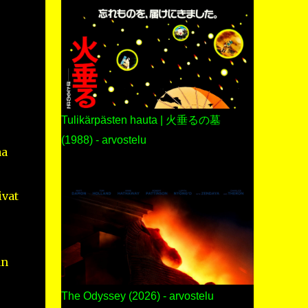
Tulikärpästen hauta | 火垂るの墓
(1988) - arvostelu
aa
ivat
an
The Odyssey (2026) - arvostelu