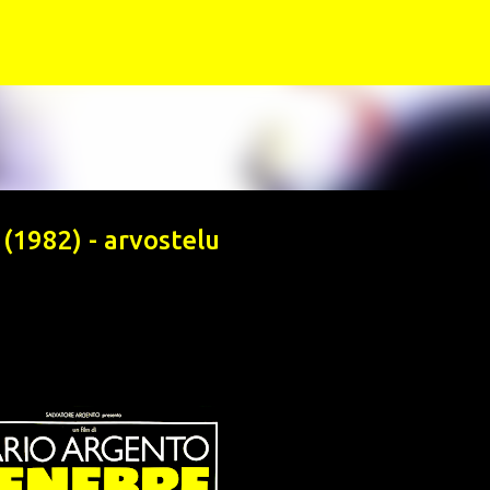
Siirry pääsisältöön
 (1982) - arvostelu