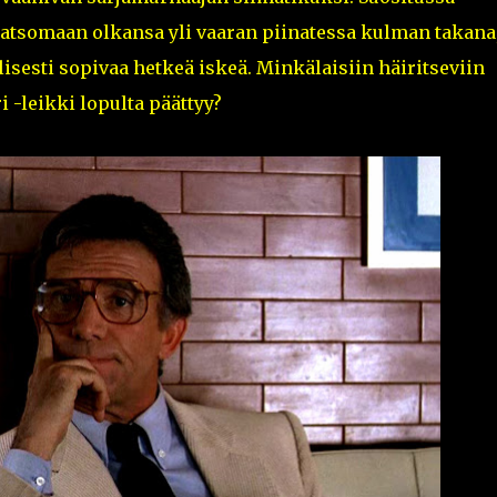
 katsomaan olkansa yli vaaran piinatessa kulman takana
isesti sopivaa hetkeä iskeä. Minkälaisiin häiritseviin
 -leikki lopulta päättyy?