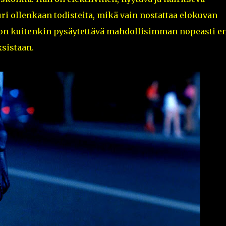
uri ollenkaan todisteita, mikä vain nostattaa elokuvan
t on kuitenkin pysäytettävä mahdollisimman nopeasti e
ksistaan.