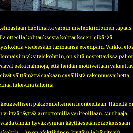
etelmastaan huolimatta varsin mielenkiintoinen tapaus
a otteella kohtauksesta kohtaukseen, eikä jää
tyiskohtia viedessään tarinaansa eteenpäin. Vaikka elo
nnaisiin yksityiskohtiin, on siitä nostettavissa paljo
avaavat sekä hahmoja, että heidän motiiveitaan vakuuttav
eivät välttämättä saakaan syvällistä rakennusvaihetta
rinaa tukevina tahoina.
kkeuksellisen pakkomielteinen luonteeltaan. Hänellä o
hän yrittää täyttää armottomilla veriteoillaan. Murhaaja
tää saada tämän hyväksynnän käyttäessään rikoksissaan
skohtia. Hän on efektiivinen, hyytävä ja häiritsevä