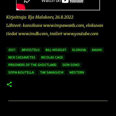
Kirjoittaja: Ilja Malakeev, 26.8.2022
Lähteet: kansikuva www.impawards.com
,
elokuvan
tiedot www.imdb.com, traileri www.youtube.com
2021
ARVOSTELU
BILL MOSELEY
ELOKUVA
KAUHU
NICK CASSAVETES
NICOLAS CAGE
PRISONERS OF THE GHOSTLAND
SION SONO
SOFIA BOUTELLA
TAK SAKAGUCHI
WESTERN
K