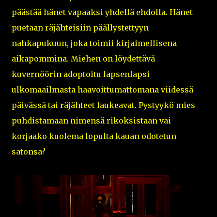
päästää hänet vapaaksi yhdellä ehdolla. Hänet
puetaan räjähteisiin päällystettyyn
nahkapukuun, joka toimii kirjaimellisena
aikapommina. Miehen on löydettävä
kuvernöörin adoptoitu lapsenlapsi
ulkomaailmasta haavoittumattomana viidessä
päivässä tai räjähteet laukeavat. Pystyykö mies
puhdistamaan nimensä rikoksistaan vai
korjaako kuolema lopulta kauan odotetun
satonsa?