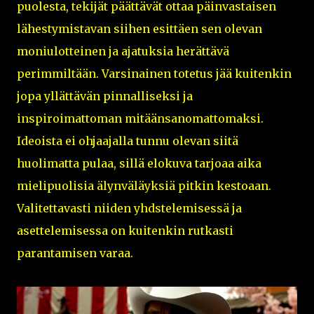
puolesta, tekijät päättävät ottaa päinvastaisen
lähestymistavan siihen esittäen sen olevan
moniulotteinen ja ajatuksia herättävä
perimmiltään. Varsinainen totetus jää kuitenkin
jopa yllättävän pinnalliseksi ja
inspiroimattoman mitäänsanomattomaksi.
Ideoista ei ohjaajalla tunnu olevan siitä
huolimatta pulaa, sillä elokuva tarjoaa aika
mielipuolisia älynväläyksiä pitkin kestoaan.
Valitettavasti niiden yhdstelemisessä ja
asettelemisessa on kuitenkin rutkasti
parantamisen varaa.