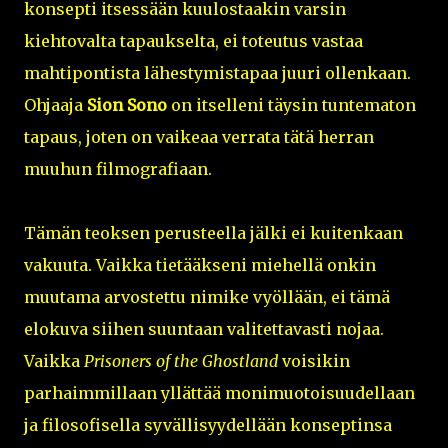
konsepti itsessään kuulostaakin varsin
kiehtovalta tapaukselta, ei toteutus vastaa
mahtipontista lähestymistapaa juuri ollenkaan.
Ohjaaja
Sion Sono
on itselleni täysin tuntematon
tapaus, joten on vaikeaa verrata tätä herran
muuhun filmografiaan.
Tämän teoksen perusteella jälki ei kuitenkaan
vakuuta. Vaikka tietääkseni miehellä onkin
muutama arvostettu nimike vyöllään, ei tämä
elokuva siihen suuntaan valitettavasti nojaa.
Vaikka
Prisoners of the Ghostland
voisikin
parhaimmillaan yllättää monimuotoisuudellaan
ja filosofisella syvällisyydellään konseptinsa