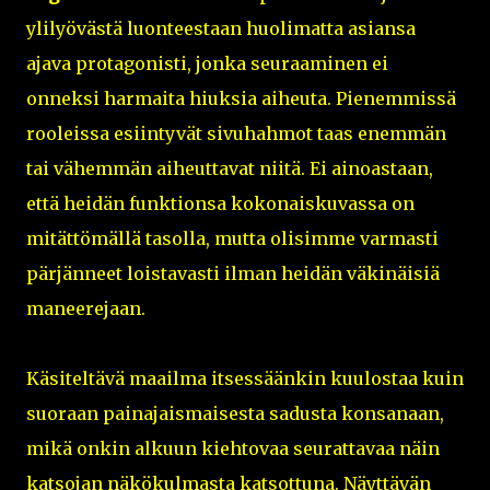
ylilyövästä luonteestaan huolimatta asiansa
ajava protagonisti, jonka seuraaminen ei
onneksi harmaita hiuksia aiheuta. Pienemmissä
rooleissa esiintyvät sivuhahmot taas enemmän
tai vähemmän aiheuttavat niitä. Ei ainoastaan,
että heidän funktionsa kokonaiskuvassa on
mitättömällä tasolla, mutta olisimme varmasti
pärjänneet loistavasti ilman heidän väkinäisiä
maneerejaan.
Käsiteltävä maailma itsessäänkin kuulostaa kuin
suoraan painajaismaisesta sadusta konsanaan,
mikä onkin alkuun kiehtovaa seurattavaa näin
katsojan näkökulmasta katsottuna. Näyttävän