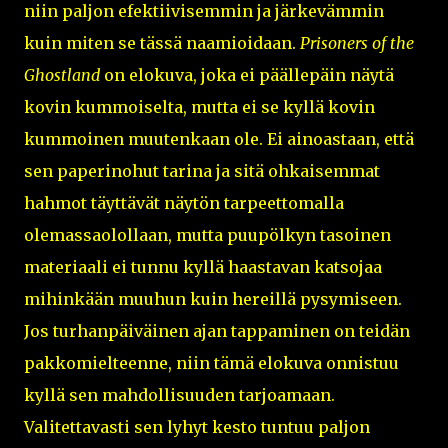
niin paljon efektiivisemmin ja järkevämmin
kuin miten se tässä naamioidaan.
Prisoners of the
Ghostland
on elokuva, joka ei päällepäin näytä
kovin kummoiselta, mutta ei se kyllä kovin
kummoinen muutenkaan ole. Ei ainoastaan, että
sen paperinohut tarina ja sitä ohkaisemmat
hahmot täyttävät näytön tarpeettomalla
olemassaolollaan, mutta puupölkyn tasoinen
materiaali ei tunnu kyllä haastavan katsojaa
mihinkään muuhun kuin hereillä pysymiseen.
Jos turhanpäiväinen ajan tappaminen on teidän
pakkomielteenne, niin tämä elokuva onnistuu
kyllä sen mahdollisuuden tarjoamaan.
Valitettavasti sen lyhyt kesto tuntuu paljon