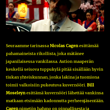
Seuraamme tarinassa
Nicolas Cagen
esittämää
pahamaineista rikollista, joka mätänee
japanilaisessa vankilassa. Aution maaperän
keskellä seisova tuppukylä pitää sisällään hyvin
tiukan yhteiskunnan, jonka lakina ja tuomiona
toimii valkoisiin pukeutuva kuvernööri.
Bill
Moseleyn
esittämä kuvernööri lähettää vankinsa
matkaan etsimään kadonnutta perheenjäsentään.
Cagen
nimetön hahmo on pinnallisesta ja