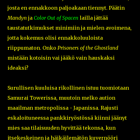
josta en ennakkoon paljoakaan tiennyt. Päätin
Mandyn
ja
Color Out of Spacen
lailla jättää
taustatutkimukset minimiin ja mielen avoimena,
jotta kokemus olisi ennakkoluuloista
riippumaton. Onko
Prisoners of the Ghostland
mistään kotoisin vai jääkö vain hauskaksi
ideaksi?
Surullisen kuuluisa rikollinen istuu tuomiotaan
Samurai Towerissa, muutoin melko aution
maailman metropolissa - Japanissa. Rajusti
eskaloituneessa pankkiryöstössä kiinni jäänyt
mies saa tilaisuuden hyvittää tekonsa, kun
itsekeskeinen ja häikäilemätön kuvernööri