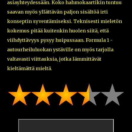
asiayhteydessään. Koko hahmokaartikin tuntuu
saavan myös yllättävän paljon sisältöä irti
konseptin syventämiseksi. Teknisesti mieletön
kokemus pitää kuitenkin huolen siitä, että
viihdyttävyys pysyy huipussaan. Formula 1 -
autourheiluluokan ystäville on myös tarjolla
valtavasti viittauksia, jotka lämmittävät
kieltämättä mieltä.