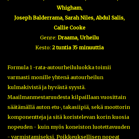
Whigham,
Joseph Balderrama, Sarah Niles, Abdul Salis,
Callie Cooke
Genre:
Draama, Urheilu
Kesto:
2 tuntia 35 minuuttia
Formula 1 -rata-autourheiluluokka toimii
varmasti monille yhtenä autourheilun
kulmakivistä ja hyvästä syystä.
Maailmanmestaruudesta kilpaillaan vuosittain
säätämällä auton etu-, takasiipiä, sekä moottorin
komponentteja ja sitä koristelevan korin kuosia
nopeuden - kuin myös koneiston luotettavuuden
- varmistamiseksi. Poikkeuksellisen nopeat