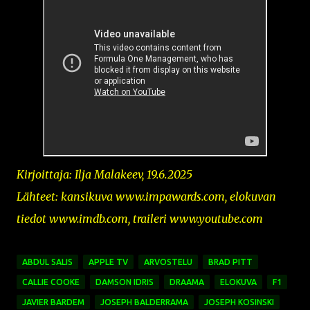
Kirjoittaja: Ilja Malakeev, 19.6.2025
Lähteet: kansikuva www.impawards.com, elokuvan
tiedot www.imdb.com,
traileri
www.youtube.com
ABDUL SALIS
APPLE TV
ARVOSTELU
BRAD PITT
CALLIE COOKE
DAMSON IDRIS
DRAAMA
ELOKUVA
F1
JAVIER BARDEM
JOSEPH BALDERRAMA
JOSEPH KOSINSKI