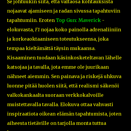
Se johtuukin siitä, että valtaosa kohtauksista
nojaavat ajamiseen ja radan sivussa tapahtuviin
tapahtumiin. Eroten
Top Gun: Maverick
-
elokuvasta,
F1
nojaa koko painolla adrenaliiniin
ja korkeaoktaaniseen toteutukseensa, joka
tempaa kieltämättä täysin mukaansa.
Kisaaminen tuodaan käsinkosketeltavan lähelle
katsojaa ja tavalla, jota emme ole juurikaan
nähneet aiemmin. Sen painava ja riskejä uhkuva
luonne pitää huolen siitä, että realismi säkenöi
valkokankaalta suoraan verkkokalvoille
muistettavalla tavalla. Elokuva ottaa vahvasti
inspiraatiota oikean elämän tapahtumista, joten
aiheesta tietäville on tarjolla monta tuttua