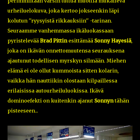
perimmiltään varsin tuttua muottia mukaileva
urheiluelokuva, joka kertoo jokseenkin läpi
kolutun ''ryysyistä rikkauksiin'' -tarinan.
Seuraamme vanhemmassa ikäluokassaan
pyristelevää
Brad Pittin
esittämää
Sonny Hayesiä
,
joka on ikävän onnettomuutensa seurauksena
ajautunut todellisen myrskyn silmään. Miehen
elämä ei ole ollut kummoista sitten kolarin,
vaikka hän nauttiikin olostaan kilpaillessa
erilaisissa autourheiluluokissa. Ikävä
dominoefekti on kuitenkin ajanut
Sonnyn
tähän
pisteeseen...