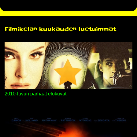
L
ä
h
e
t
Filmikelan kuukauden luetuimmat
ä
k
o
m
m
e
n
t
t
i
2010-luvun parhaat elokuvat