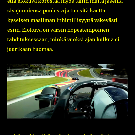
että elokuva korostaa myös tallin muita jäseniä
sivujuoniensa puolesta ja tuo sitä kautta
kyseisen maailman inhimillisyyttä väkevästi
esiin. Elokuva on varsin nopeatempoinen
tahdituksessaan, minkä vuoksi ajan kulkua ei
juurikaan huomaa.