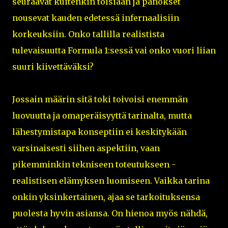
seuraavat kuitenkin toisiaan ja panokset
nousevat kauden edetessä infernaalisiin
korkeuksiin. Onko tallilla realistista
tulevaisuutta Formula 1:sessä vai onko vuori liian
suuri kiivettäväksi?
Jossain määrin sitä toki toivoisi enemmän
luovuutta ja omaperäisyyttä tarinalta, mutta
lähestymistapa konseptiin ei keskitykään
varsinaisesti siihen aspektiin, vaan
pikemminkin tekniseen toteutukseen -
realistisen elämyksen luomiseen. Vaikka tarina
onkin yksinkertainen, ajaa se tarkoituksensa
puolesta hyvin asiansa. On hienoa myös nähdä,