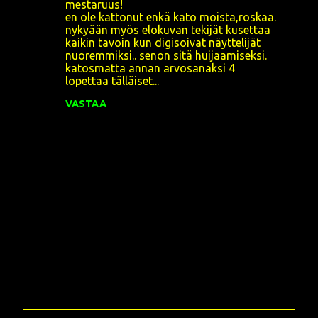
mestaruus!
en ole kattonut enkä kato moista,roskaa.
nykyään myös elokuvan tekijät kusettaa
kaikin tavoin kun digisoivat näyttelijät
nuoremmiksi.. senon sitä huijaamiseksi.
katosmatta annan arvosanaksi 4
lopettaa tälläiset...
VASTAA