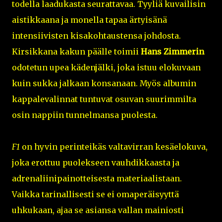
todella laadukasta seurattavaa. Tyyliä kuvailisin
aistikkaana ja monella tapaa ärtyisänä
intensiivisten kisakohtaustensa johdosta.
Kirsikkana kakun päälle toimii
Hans Zimmerin
odotetun upea kädenjälki, joka istuu elokuvaan
kuin sukka jalkaan konsanaan. Myös albumin
kappalevalinnat tuntuvat osuvan suurimmilta
osin nappiin tunnelmansa puolesta.
F1
on hyvin perinteikäs valtavirran kesäelokuva,
joka erottuu puolekseen vauhdikkaasta ja
adrenaliinipainotteisesta materiaalistaan.
Vaikka tarinallisesti se ei omaperäisyyttä
uhkukaan, ajaa se asiansa vallan mainiosti