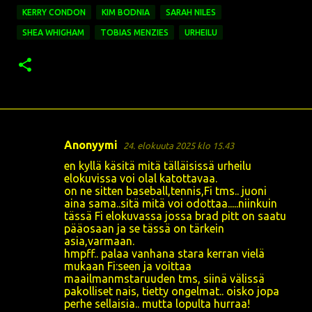
KERRY CONDON
KIM BODNIA
SARAH NILES
SHEA WHIGHAM
TOBIAS MENZIES
URHEILU
Anonyymi
24. elokuuta 2025 klo 15.43
K
en kyllä käsitä mitä tälläisissä urheilu
o
elokuvissa voi olal katottavaa.
on ne sitten baseball,tennis,Fi tms.. juoni
m
aina sama..sitä mitä voi odottaa.....niinkuin
m
tässä Fi elokuvassa jossa brad pitt on saatu
pääosaan ja se tässä on tärkein
e
asia,varmaan.
n
hmpff.. palaa vanhana stara kerran vielä
mukaan Fi:seen ja voittaa
t
maailmanmstaruuden tms, siinä välissä
i
pakolliset nais, tietty ongelmat.. oisko jopa
perhe sellaisia.. mutta lopulta hurraa!
t