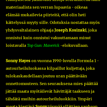
materiaalista sen verran lupaavia - oikeaa
elämää mukailevia piirteitä, että olin heti
kättelyssä myyty sille. Odotuksia nostattaa myös
yhdysvaltalainen ohjaaja
Joseph Kosinski
, joka
onnistui kuin onnistui vakuuttamaan minut
loistavalla
Top Gun: Maverick
-elokuvallaan.
Sonny Hayes
on vuonna 1990-luvulla Formula 1 -
autourheiluluokassa kilpaillut kuljettaja, joka
tulokaskaudellaan joutuu uran päättävään
onnettomuuteen. Sen seurauksena mies päättää
jättää maata myötäilevät hävittäjät taakseen ja
tähdätä muihin autourheiluluokkiin. Ympäri
maata kiertävä
Sonny
törmää yllättäen vanhaan