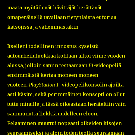
maata myötäilevät hävittäjät herättävät
omaperäisellä tavallaan tietynlaista euforiaa
katsojissa ja vähemmästäkin.
Itselleni todellinen innostus kyseistä
autourheiluluokkaa kohtaan alkoi viime vuoden
alussa, jolloin satuin testaamaan
F1
-videopeliä
ensimmäistä kertaa moneen moneen
vuoteen.
PlayStation 1
-videopelikonsolin ajoilta
asti käsite, sekä perimmäinen konsepti on ollut
tuttu minulle ja tässä oikeastaan heräteltiin vain
sammunutta liekkiä uudelleen eloon.
Pelaaminen muuttui nopeasti oikeiden kisojen
seuraamiseksi ja aloin toden teolla seuraamaan