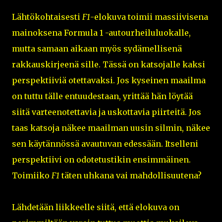
Lähtökohtaisesti
F1
-elokuva toimii massiivisena
mainoksena Formula 1 -autourheiluluokalle,
mutta samaan aikaan myös sydämellisenä
rakkauskirjeenä sille. Tässä on katsojalle kaksi
perspektiiviä otettavaksi. Jos kyseinen maailma
on tuttu tälle entuudestaan, yrittää hän löytää
siitä varteenotettavia ja uskottavia piirteitä. Jos
taas katsoja näkee maailman uusin silmin, näkee
sen käytännössä avautuvan edessään. Itselleni
perspektiivi on odotetustikin ensimmäinen.
Toimiiko
F1
täten uhkana vai mahdollisuutena?
Lähdetään liikkeelle siitä, että elokuva on