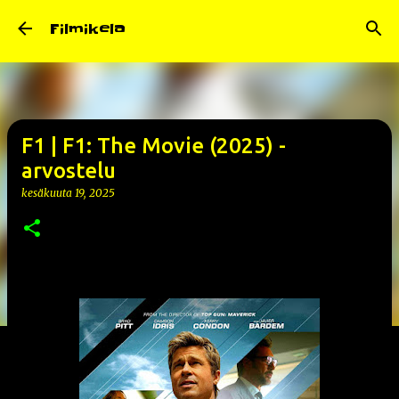
Siirry pääsisältöön
Filmikela
F1 | F1: The Movie (2025) -
arvostelu
kesäkuuta 19, 2025