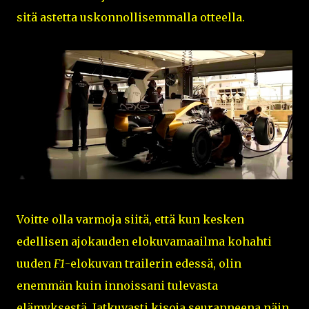
sitä astetta uskonnollisemmalla otteella.
Voitte olla varmoja siitä, että kun kesken
edellisen ajokauden elokuvamaailma kohahti
uuden
F1
-elokuvan trailerin edessä, olin
enemmän kuin innoissani tulevasta
elämyksestä. Jatkuvasti kisoja seuranneena näin