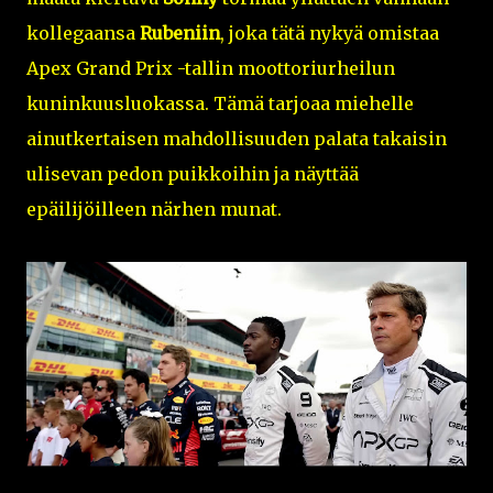
kollegaansa
Rubeniin
, joka tätä nykyä omistaa
Apex Grand Prix -tallin moottoriurheilun
kuninkuusluokassa. Tämä tarjoaa miehelle
ainutkertaisen mahdollisuuden palata takaisin
ulisevan pedon puikkoihin ja näyttää
epäilijöilleen närhen munat.