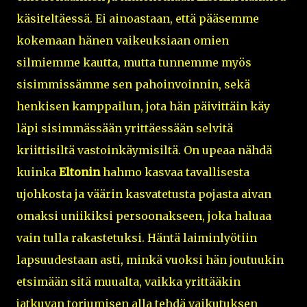
käsiteltäessä. Ei ainoastaan, että pääsemme
kokemaan hänen vaikeuksiaan omien
silmiemme kautta, mutta tunnemme myös
sisimmissämme sen pahoinvoinnin, sekä
henkisen kamppailun, jota hän päivittäin käy
läpi sisimmässään yrittäessään selvitä
kriittisiltä vastoinkäymisiltä. On upeaa nähdä
kuinka
Eltonin
hahmo kasvaa tavallisesta
ujohkosta ja väärin kasvatetusta pojasta aivan
omaksi uniikiksi persoonakseen, joka haluaa
vain tulla rakastetuksi. Häntä laiminlyötiin
lapsuudestaan asti, minkä vuoksi hän joutuukin
etsimään sitä muualta, vaikka yrittääkin
jatkuvan torjumisen alla tehdä vaikutuksen