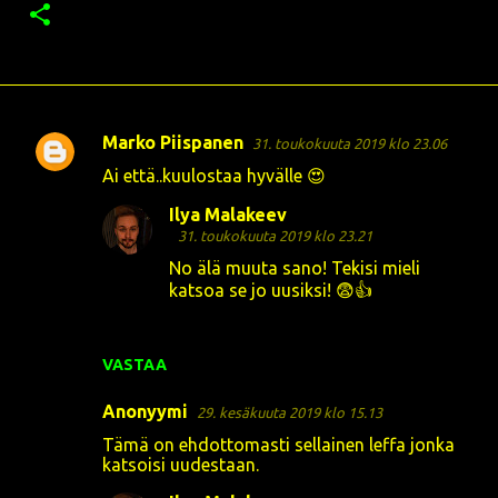
Marko Piispanen
31. toukokuuta 2019 klo 23.06
K
Ai että..kuulostaa hyvälle 😍
o
Ilya Malakeev
m
31. toukokuuta 2019 klo 23.21
m
No älä muuta sano! Tekisi mieli
e
katsoa se jo uusiksi! 😨👍
n
t
VASTAA
i
t
Anonyymi
29. kesäkuuta 2019 klo 15.13
Tämä on ehdottomasti sellainen leffa jonka
katsoisi uudestaan.