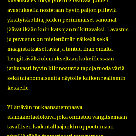
kuvausta esiintyy pitkin elokuvaa, joiden
avustuksella nostetaan hyvin paljon piileviä
yksityiskohtia, joiden perimmäiset sanomat
jäävät ikään kuin katsojan tulkittavaksi. Lavastus
ja puvustus on mielettömän räikeää sekä
maagista katsottavaa ja tuntuu ihan omalta
hengittävältä olemukseltaan kokeillessaan
jatkuvasti hyvin kiinnostavia tapoja tuoda väriä
sekä taianomaisuutta näytölle kaiken realismin
keskelle.
Yllättävän mukaansatempaava
elämäkertaelokuva, joka onnistuu vangitsemaan
tavallisen kaduntallaajankin uppoutumaan