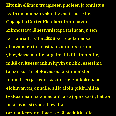
Eltonin
elämän traagiseen puoleen ja onnistuu
kyllä menemään vakuuttavasti ihon alle.
Ohjaajalla
Dexter Fletcherillä
on hyvin
kiinnostava lähestymistapa tarinaan ja sen
kerronnalle, sillä
Elton
kertooelämänsä
alkuvuosien tarinastaan vieroituskerhon
yhteydessä muille ongelmallisille ihmisille,
mikä on itsessäänkin hyvin uniikki asetelma
tämän sortin elokuvassa. Ensimmäisten
minuuttien jälkeen avasin mieleni kokonaan
elokuvan tarjonnalle, sillä aloin pikkuhiljaa
tykkäämään näkemästäni ja se jopa osasi yllättää
positiivisesti vangitsevalla
tarinankerronnallaan, sekä laadukkaalla