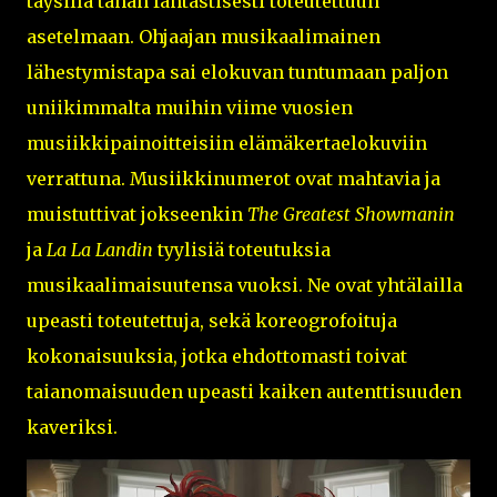
täysillä tähän fantastisesti toteutettuun
asetelmaan. Ohjaajan musikaalimainen
lähestymistapa sai elokuvan tuntumaan paljon
uniikimmalta muihin viime vuosien
musiikkipainoitteisiin elämäkertaelokuviin
verrattuna. Musiikkinumerot ovat mahtavia ja
muistuttivat jokseenkin
The Greatest Showmanin
ja
La La Landin
tyylisiä toteutuksia
musikaalimaisuutensa vuoksi. Ne ovat yhtälailla
upeasti toteutettuja, sekä koreogrofoituja
kokonaisuuksia, jotka ehdottomasti toivat
taianomaisuuden upeasti kaiken autenttisuuden
kaveriksi.