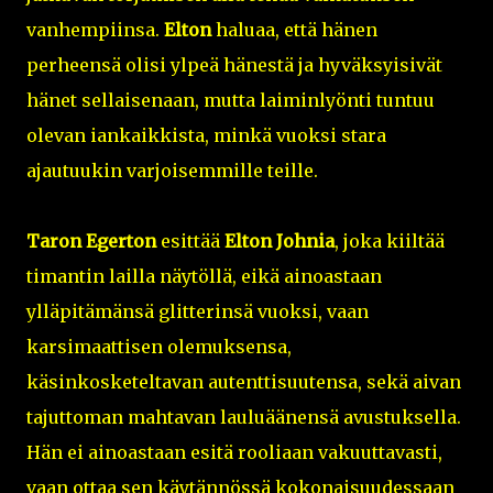
vanhempiinsa.
Elton
haluaa, että hänen
perheensä olisi ylpeä hänestä ja hyväksyisivät
hänet sellaisenaan, mutta laiminlyönti tuntuu
olevan iankaikkista, minkä vuoksi stara
ajautuukin varjoisemmille teille.
Taron Egerton
esittää
Elton Johnia
, joka kiiltää
timantin lailla näytöllä, eikä ainoastaan
ylläpitämänsä glitterinsä vuoksi, vaan
karsimaattisen olemuksensa,
käsinkosketeltavan autenttisuutensa, sekä aivan
tajuttoman mahtavan lauluäänensä avustuksella.
Hän ei ainoastaan esitä rooliaan vakuuttavasti,
vaan ottaa sen käytännössä kokonaisuudessaan