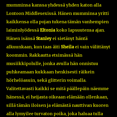
mumminsa kanssa yhdessä yhden katon alla
Lontoon Middlesexissä. Hänen mumminsa yritti
kaikkensa olla pojan tukena tämän vanhempien
laiminlyödessä
Eltonia
koko lapsuutensa ajan.
Hänen isänsä
Stanley
ei sietänyt häntä
alkuunkaan, kun taas äiti
Sheila
ei vain välittänyt
koommin. Rakkautta etsimässä hän
musiikkipolulle, jonka avulla hän onnistuu
puhkeamaan kukkaan henkisesti räikein
hörhelöasuin, sekä glitterin voimalla.
Valitettavasti kaikki se mitä päällepäin näemme
hänessä, ei heijasta oikeaan elämään ollenkaan,
sillä tämän iloisen ja elämästä nauttivan kuoren
alla lymyilee turvaton poika, joka haluaa tulla