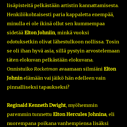
lisäpisteitä pelkästään artistin kannattamisesta.
Henkilökohtaisesti paria kappaletta enempää,
minulla ei ole ikinä ollut sen kummempaa
sidetää
Elton Johniin
, minkä vuoksi
odotuksetkin olivat lähestulkoon nollissa. Tosin
se oli ihan hyvä asia, sillä pystyin arvostelemaan
täten elokuvan pelkästään elokuvana.
Onnistuiko
Rocketman
avaamaan silmiäni
Elton
Johnin
elämään vai jäikö hän edelleen vain
pinnalliseksi tapaukseksi?
Reginald Kenneth Dwight
, myöhemmin
paremmin tunnettu
Elton Hercules Johnina
, eli
nuorempana poikana vanhempiensa lisäksi