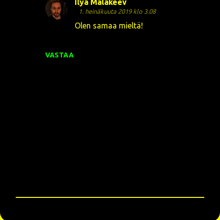
Ilya Malakeev
1. heinäkuuta 2019 klo 3.08
Olen samaa mieltä!
VASTAA
L