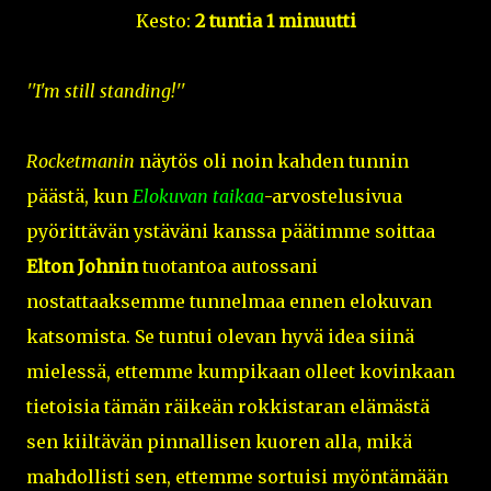
Kesto:
2 tuntia 1 minuutti
''I'm still standing!''
Rocketmanin
näytös oli noin kahden tunnin
päästä, kun
Elokuvan taikaa
-arvostelusivua
pyörittävän ystäväni kanssa päätimme soittaa
Elton Johnin
tuotantoa autossani
nostattaaksemme tunnelmaa ennen elokuvan
katsomista. Se tuntui olevan hyvä idea siinä
mielessä, ettemme kumpikaan olleet kovinkaan
tietoisia tämän räikeän rokkistaran elämästä
sen kiiltävän pinnallisen kuoren alla, mikä
mahdollisti sen, ettemme sortuisi myöntämään