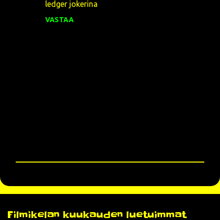
o
ledger jokerina
m
VASTAA
m
e
n
t
i
t
L
ä
h
e
t
Filmikelan kuukauden luetuimmat