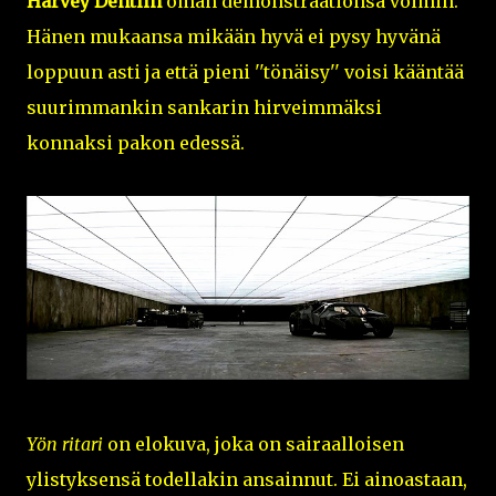
Harvey Dentiin
oman demonstraationsa voimin.
Hänen mukaansa mikään hyvä ei pysy hyvänä
loppuun asti ja että pieni ''tönäisy'' voisi kääntää
suurimmankin sankarin hirveimmäksi
konnaksi pakon edessä.
Yön ritari
on elokuva, joka on sairaalloisen
ylistyksensä todellakin ansainnut. Ei ainoastaan,