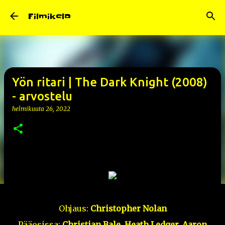
Siirry pääsisältöön
Filmikela
Yön ritari | The Dark Knight (2008)
- arvostelu
helmikuuta 26, 2022
Ohjaus:
Christopher Nolan
Pääosissa:
Christian Bale, Heath Ledger, Aaron