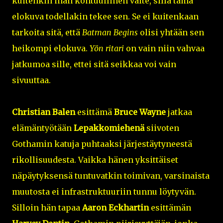
kuitenkin ihan kohtuullinen väite, sillä tämä
elokuva todellakin tekee sen. Se ei kuitenkaan
tarkoita sitä, että
Batman Begins
olisi yhtään sen
heikompi elokuva.
Yön ritari
on vain niin vahvaa
jatkumoa sille, ettei sitä seikkaa voi vain
sivuuttaa.
Christian Balen
esittämä
Bruce Wayne
jatkaa
elämäntyötään
Lepakkomiehenä
siivoten
Gothamin katuja puhtaaksi järjestäytyneestä
rikollisuudesta. Vaikka hänen yksittäiset
näpäytyksensä tuntuvatkin toimivan, varsinaista
muutosta ei infrastruktuuriin tunnu löytyvän.
Silloin hän tapaa
Aaron Eckhartin
esittämän