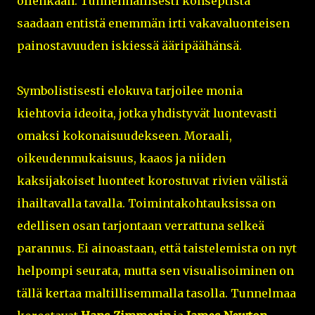
ollenkaan. Tunnelmallisesti konseptista
saadaan entistä enemmän irti vakavaluonteisen
painostavuuden iskiessä ääripäähänsä.
Symbolistisesti elokuva tarjoilee monia
kiehtovia ideoita, jotka yhdistyvät luontevasti
omaksi kokonaisuudekseen. Moraali,
oikeudenmukaisuus, kaaos ja niiden
kaksijakoiset luonteet korostuvat rivien välistä
ihailtavalla tavalla. Toimintakohtauksissa on
edellisen osan tarjontaan verrattuna selkeä
parannus. Ei ainoastaan, että taistelemista on nyt
helpompi seurata, mutta sen visualisoiminen on
tällä kertaa maltillisemmalla tasolla. Tunnelmaa