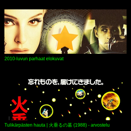
ä
k
o
m
m
e
n
t
t
i
2010-luvun parhaat elokuvat
Tulikärpästen hauta | 火垂るの墓 (1988) - arvostelu