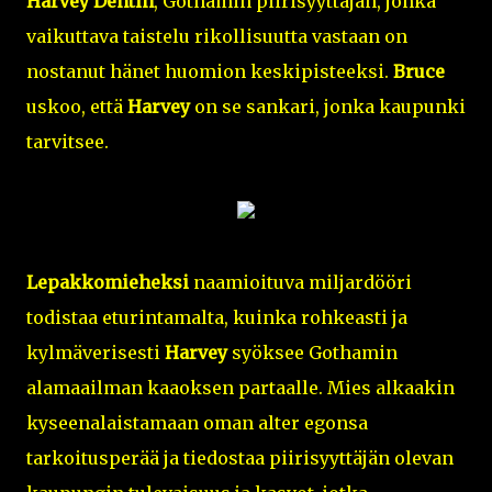
Harvey Dentin
, Gothamin piirisyyttäjän, jonka
vaikuttava taistelu rikollisuutta vastaan on
nostanut hänet huomion keskipisteeksi.
Bruce
uskoo, että
Harvey
on se sankari, jonka kaupunki
tarvitsee.
Lepakkomieheksi
naamioituva miljardööri
todistaa eturintamalta, kuinka rohkeasti ja
kylmäverisesti
Harvey
syöksee Gothamin
alamaailman kaaoksen partaalle. Mies alkaakin
kyseenalaistamaan oman alter egonsa
tarkoitusperää ja tiedostaa piirisyyttäjän olevan