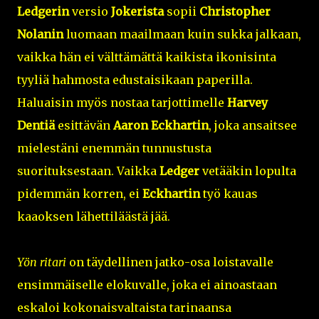
Ledgerin
versio
Jokerista
sopii
Christopher
Nolanin
luomaan maailmaan kuin sukka jalkaan,
vaikka hän ei välttämättä kaikista ikonisinta
tyyliä hahmosta edustaisikaan paperilla.
Haluaisin myös nostaa tarjottimelle
Harvey
Dentiä
esittävän
Aaron Eckhartin
, joka ansaitsee
mielestäni enemmän tunnustusta
suorituksestaan. Vaikka
Ledger
vetääkin lopulta
pidemmän korren, ei
Eckhartin
työ kauas
kaaoksen lähettiläästä jää.
Yön ritari
on täydellinen jatko-osa loistavalle
ensimmäiselle elokuvalle, joka ei ainoastaan
eskaloi kokonaisvaltaista tarinaansa