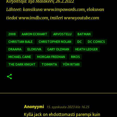
Kirjoittaja: Ilja Malakeev, 26.2.2022
Lähteet: kansikuva www.impawards.com
,
elokuvan
tiedot www.imdb.com, traileri www.youtube.com
2008
AARON ECKHART
ARVOSTELU
BATMAN
CHRISTIAN BALE
CHRISTOPHER NOLAN
DC
DC COMICS
DRAAMA
ELOKUVA
GARY OLDMAN
HEATH LEDGER
MICHAEL CAINE
MORGAN FREEMAN
RIKOS
THE DARK KNIGHT
TOIMINTA
YÖN RITARI
Anonyymi
15. syyskuuta 2023 klo 16.25
K
Kyllä jack on ehdottomasti parempi kuin