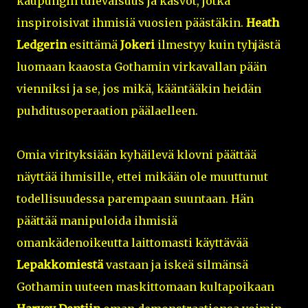
kaupungin tulevaisuus ja kasvot, jotka
inspiroisivat ihmisiä vuosien päästäkin.
Heath
Ledgerin
esittämä
Jokeri
ilmestyy kuin tyhjästä
luomaan kaaosta Gothamin virkavallan pään
vienniksi ja se, jos mikä, kääntääkin heidän
puhditusoperaation päälaelleen.
Omia virityksiään kyhäilevä klovni päättää
näyttää ihmisille, ettei mikään ole muuttunut
todellisuudessa parempaan suuntaan. Hän
päättää manipuloida ihmisiä
omankädenoikeutta laittomasti käyttävää
Lepakkomiestä
vastaan ja iskeä silmänsä
Gothamin uuteen maskittomaan kultapoikaan