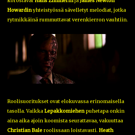
korostavat
Hans Zimmerin
ja
James Newton
Howardin
yhteistyössä sävelletyt melodiat, jotka
rytmikkäinä rummuttavat verenkierron vauhtiin.
Roolisuoritukset ovat elokuvassa erinomaisella
tasolla. Vaikka
Lepakkomiehen
puhetapa onkin
aina aika ajoin koomista seurattavaa, vakuuttaa
Christian Bale
roolissaan loistavasti.
Heath