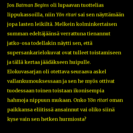
Jos
Batman Begins
oli lupaavan tuottelias
lippukassoilla, niin
Yön ritari
sai sen näyttämään
jopa lasten leikiltä. Melkein kolminkertaisen
summan edeltäjäänsä verrattuna tienannut
jatko-osa todellakin näytti sen, että
supersankarielokuvat ovat tulleet toistamiseen
ja tällä kertaa jäädäkseen huipulle.
Elokuvasarjan oli otettava seuraava askel
vallankumouksessaan ja sen he myös ottivat
tuodessaan toinen toistaan ikonisempia
hahmoja nippuun mukaan. Onko
Yön ritari
oman
paikkansa eliitissä ansainnut vai oliko siinä
kyse vain sen hetken hurmiosta?