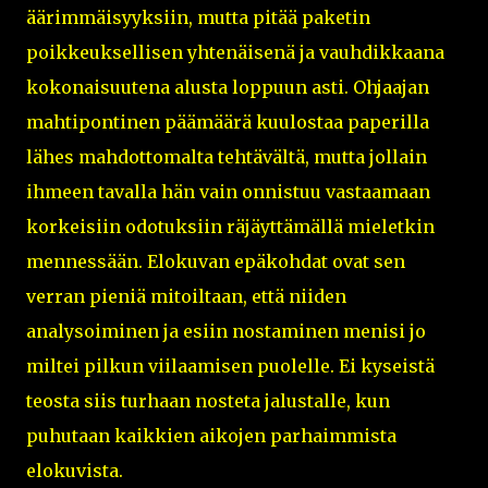
äärimmäisyyksiin, mutta pitää paketin
poikkeuksellisen yhtenäisenä ja vauhdikkaana
kokonaisuutena alusta loppuun asti. Ohjaajan
mahtipontinen päämäärä kuulostaa paperilla
lähes mahdottomalta tehtävältä, mutta jollain
ihmeen tavalla hän vain onnistuu vastaamaan
korkeisiin odotuksiin räjäyttämällä mieletkin
mennessään. Elokuvan epäkohdat ovat sen
verran pieniä mitoiltaan, että niiden
analysoiminen ja esiin nostaminen menisi jo
miltei pilkun viilaamisen puolelle. Ei kyseistä
teosta siis turhaan nosteta jalustalle, kun
puhutaan kaikkien aikojen parhaimmista
elokuvista.