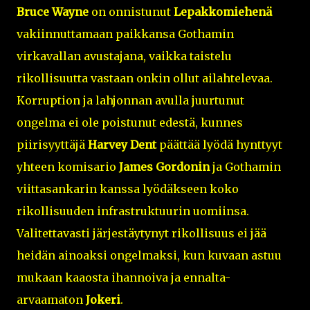
Bruce Wayne
on onnistunut
Lepakkomiehenä
vakiinnuttamaan paikkansa Gothamin
virkavallan avustajana, vaikka taistelu
rikollisuutta vastaan onkin ollut ailahtelevaa.
Korruption ja lahjonnan avulla juurtunut
ongelma ei ole poistunut edestä, kunnes
piirisyyttäjä
Harvey Dent
päättää lyödä hynttyyt
yhteen komisario
James Gordonin
ja Gothamin
viittasankarin kanssa lyödäkseen koko
rikollisuuden infrastruktuurin uomiinsa.
Valitettavasti järjestäytynyt rikollisuus ei jää
heidän ainoaksi ongelmaksi, kun kuvaan astuu
mukaan kaaosta ihannoiva ja ennalta-
arvaamaton
Jokeri
.