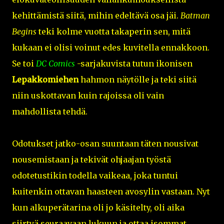
kehittämistä siitä, mihin edeltävä osa jäi.
Batman
Begins
teki kolme vuotta takaperin sen, mitä
kukaan ei olisi voinut edes kuvitella ennakkoon.
Se toi
DC Comics
-sarjakuvista tutun ikonisen
Lepakkomiehen
hahmon näytölle ja teki siitä
niin uskottavan kuin rajoissa oli vain
mahdollista tehdä.
Odotukset jatko-osan suuntaan täten nousivat
nousemistaan ja tekivät ohjaajan työstä
odotetustikin todella vaikeaa, joka tuntui
kuitenkin ottavan haasteen avosylin vastaan. Nyt
kun alkuperätarina oli jo käsitelty, oli aika
siirtyä seuraavaan lukuun ja ottaa isommat