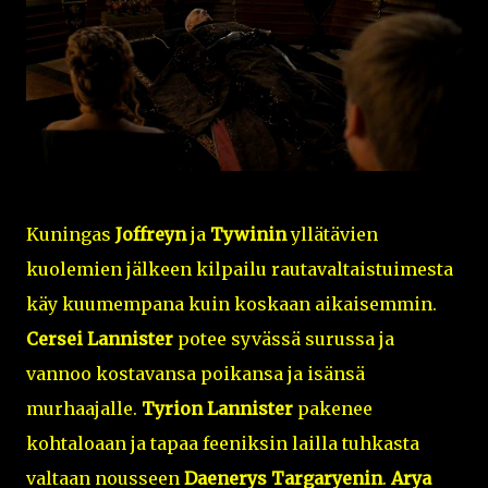
Kuningas
Joffreyn
ja
Tywinin
yllätävien
kuolemien jälkeen kilpailu rautavaltaistuimesta
käy kuumempana kuin koskaan aikaisemmin.
Cersei Lannister
potee syvässä surussa ja
vannoo kostavansa poikansa ja isänsä
murhaajalle.
Tyrion Lannister
pakenee
kohtaloaan ja tapaa feeniksin lailla tuhkasta
valtaan nousseen
Daenerys Targaryenin
.
Arya