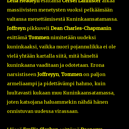
Lena Headeyn
esittämä
Cersei Lannister
alkaa
massiivisten menetysten vuoksi pelkäämään
valtansa menettämisestä Kuninkaansatamassa.
Joffreyn
pikkuveli
Dean Charles-Chapmanin
esittämä
Tommen
nimitetään uudeksi
kuninkaaksi, vaikka nuori pojannulikka ei ole
vielä yhtään kartalla siitä, mitä häneltä
kuninkaana vaaditaan ja odotetaan. Erona
narsistiseen
Joffreyyn
,
Tommen
on paljon
armeliaampi ja pidettävämpi hahmo, kuin
luultavasti kukaan muu Kuninkaansatamassa,
joten katsojana haluammekin nähdä hänen
onnistuvan uudessa virassaan.