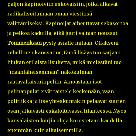
paljon kapinoiviin uskovaisiin, jotka alkavat
radikalisoitumaan oman viestinsä
välittämiseksi. Kapinoijat aiheuttavat sekasortoa
ja pelkoa kaduilla, eikä juuri valtaan noussut
Tommenkaan
pysty asialle mitään. Ollakseni
rehellinen kanssanne, tämä lisäys tuo sarjaan
hiukan erilaista lisuketta, mikä mielestäni tuo
''maanläheisemmän'' näkökulman
rautavaltaistuinpeliin. Ainoastaan isot
pelinappulat eivät taistele keskenään, vaan
politiikka ja itse yhteskuntakin pelaavat suuren
osan jatkuvasti eskaloituvassa tilanteessa. Myös
kansalaisten kurjia oloja korostetaan kaudella
enemmän kuin aikaisemmilla.