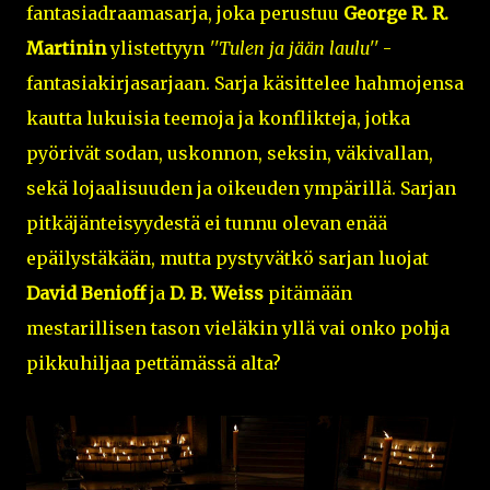
fantasiadraamasarja, joka perustuu
George R. R.
Martinin
ylistettyyn
''Tulen ja jään laulu''
-
fantasiakirjasarjaan. Sarja käsittelee hahmojensa
kautta lukuisia teemoja ja konflikteja, jotka
pyörivät sodan, uskonnon, seksin, väkivallan,
sekä lojaalisuuden ja oikeuden ympärillä. Sarjan
pitkäjänteisyydestä ei tunnu olevan enää
epäilystäkään, mutta pystyvätkö sarjan luojat
David Benioff
ja
D. B. Weiss
pitämään
mestarillisen tason vieläkin yllä vai onko pohja
pikkuhiljaa pettämässä alta?