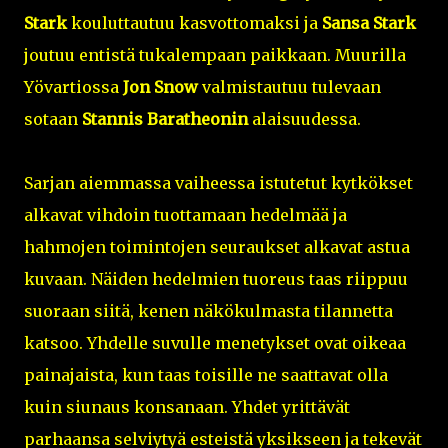
Stark
kouluttautuu kasvottomaksi ja
Sansa Stark
joutuu entistä tukalempaan paikkaan. Muurilla
Yövartiossa
Jon Snow
valmistautuu tulevaan
sotaan
Stannis Baratheonin
alaisuudessa.
Sarjan aiemmassa vaiheessa istutetut kytkökset
alkavat vihdoin tuottamaan hedelmää ja
hahmojen toimintojen seuraukset alkavat astua
kuvaan. Näiden hedelmien tuoreus taas riippuu
suoraan siitä, kenen näkökulmasta tilannetta
katsoo. Yhdelle suvulle menetykset ovat oikeaa
painajaista, kun taas toisille ne saattavat olla
kuin siunaus konsanaan. Yhdet yrittävät
parhaansa selviytyä esteistä yksikseen ja tekevät