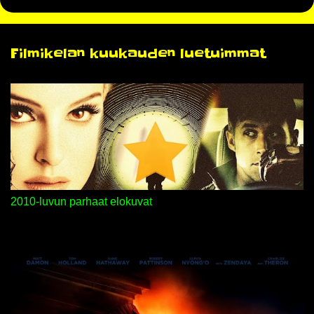
m
e
n
Filmikelan kuukauden luetuimmat
t
i
t
2010-luvun parhaat elokuvat