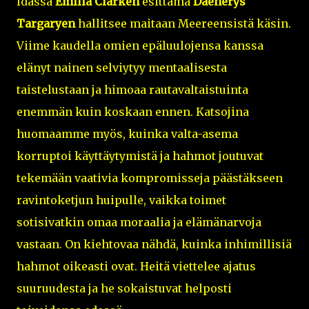
Idässä
Emilia Clarken
esittämä
Daenerys
Targaryen
hallitsee maitaan Meereensistä käsin.
Viime kaudella omien epäluulojensa kanssa
elänyt nainen selviytyy mentaalisesta
taistelustaan ja himoaa rautavaltaistuinta
enemmän kuin koskaan ennen. Katsojina
huomaamme myös, kuinka valta-asema
korruptoi käyttäytymistä ja hahmot joutuvat
tekemään vaativia kompromisseja päästäkseen
ravintoketjun huipulle, vaikka toimet
sotisivatkin omaa moraalia ja elämänarvoja
vastaan. On kiehtovaa nähdä, kuinka inhimillisiä
hahmot oikeasti ovat. Heitä viettelee ajatus
suuruudesta ja he sokaistuvat helposti