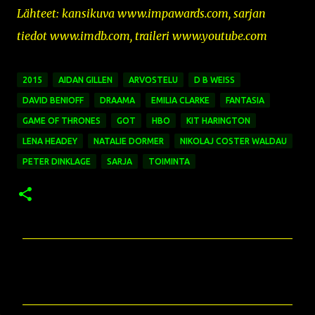
Lähteet: kansikuva
www.impawards.com,
sarjan
tiedot www.imdb.com, traileri www.youtube.com
2015
AIDAN GILLEN
ARVOSTELU
D B WEISS
DAVID BENIOFF
DRAAMA
EMILIA CLARKE
FANTASIA
GAME OF THRONES
GOT
HBO
KIT HARINGTON
LENA HEADEY
NATALIE DORMER
NIKOLAJ COSTER WALDAU
PETER DINKLAGE
SARJA
TOIMINTA
K
o
m