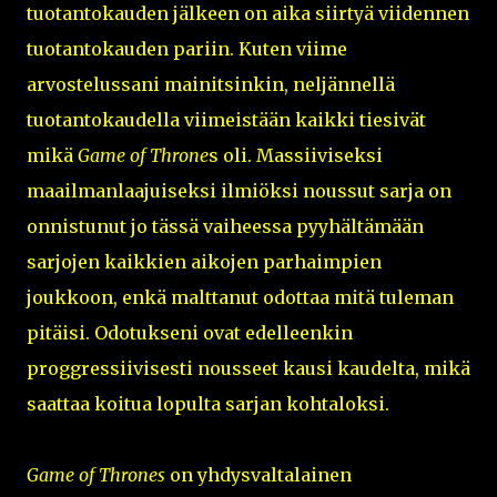
tuotantokauden jälkeen on aika siirtyä viidennen
tuotantokauden pariin. Kuten viime
arvostelussani mainitsinkin, neljännellä
tuotantokaudella viimeistään kaikki tiesivät
mikä
Game of Throne
s oli. Massiiviseksi
maailmanlaajuiseksi ilmiöksi noussut sarja on
onnistunut jo tässä vaiheessa pyyhältämään
sarjojen kaikkien aikojen parhaimpien
joukkoon, enkä malttanut odottaa mitä tuleman
pitäisi. Odotukseni ovat edelleenkin
proggressiivisesti nousseet kausi kaudelta, mikä
saattaa koitua lopulta sarjan kohtaloksi.
Game of Thrones
on yhdysvaltalainen