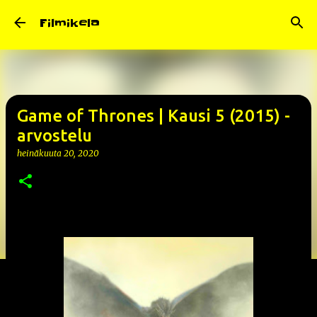
Siirry pääsisältöön
Filmikela
Game of Thrones | Kausi 5 (2015) -
arvostelu
heinäkuuta 20, 2020