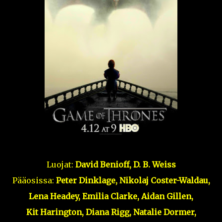
Luojat:
David Benioff, D. B. Weiss
Pääosissa:
Peter Dinklage, Nikolaj Coster-Waldau,
Lena Headey, Emilia Clarke,
Aidan Gillen,
Kit Harington, Diana Rigg,
Natalie Dormer,