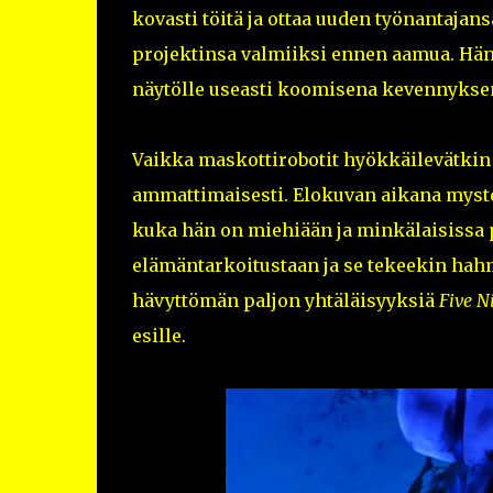
kovasti töitä ja ottaa uuden työnantajan
projektinsa valmiiksi ennen aamua. Hän 
näytölle useasti koomisena kevennykse
Vaikka maskottirobotit hyökkäilevätkin j
ammattimaisesti. Elokuvan aikana myste
kuka hän on miehiään ja minkälaisissa p
elämäntarkoitustaan ja se tekeekin hahm
hävyttömän paljon yhtäläisyyksiä
Five N
esille.