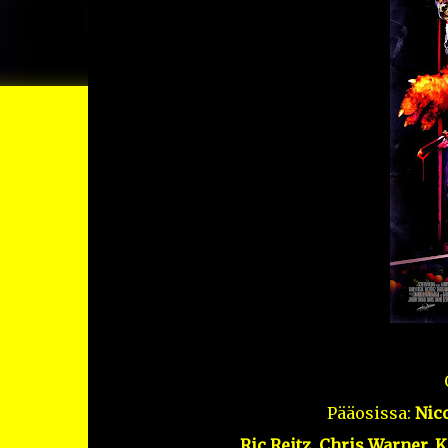
Pääosissa:
Nico
Ric Reitz, Chris Warner, 