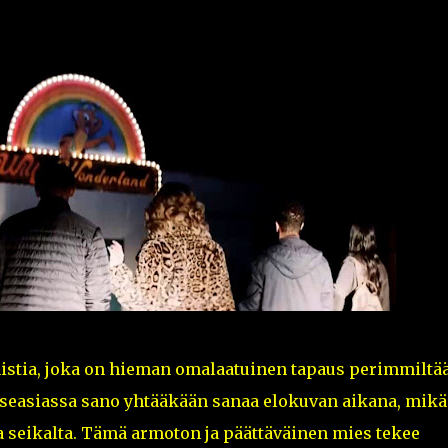
istia, joka on hieman omalaatuinen tapaus perimmiltä
tseasiassa sano yhtääkään sanaa elokuvan aikana, mikä
ta seikalta. Tämä armoton ja päättäväinen mies tekee