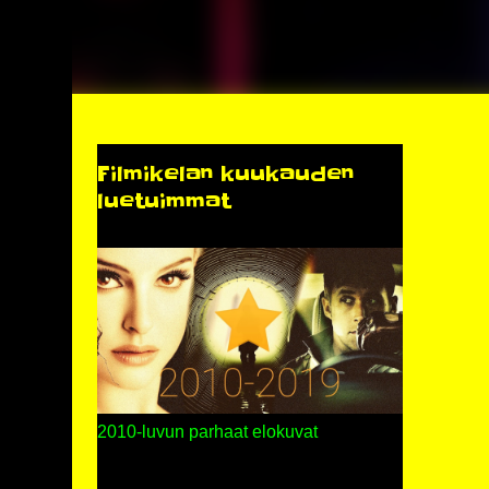
Filmikelan kuukauden
luetuimmat
2010-luvun parhaat elokuvat