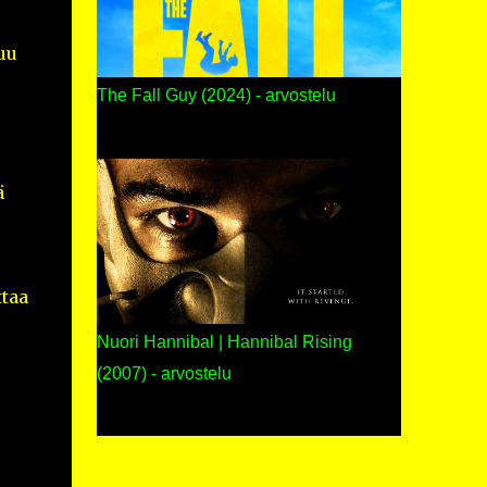
uu
The Fall Guy (2024) - arvostelu
ä
ttaa
Nuori Hannibal | Hannibal Rising
(2007) - arvostelu