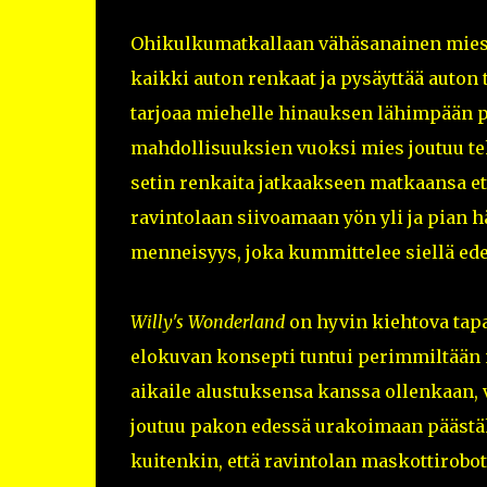
Ohikulkumatkallaan vähäsanainen mies aj
kaikki auton renkaat ja pysäyttää auton t
tarjoaa miehelle hinauksen lähimpään pi
mahdollisuuksien vuoksi mies joutuu 
setin renkaita jatkaakseen matkaansa e
ravintolaan siivoamaan yön yli ja pian h
menneisyys, joka kummittelee siellä ede
Willy's Wonderland
on hyvin kiehtova tap
elokuvan konsepti tuntui perimmiltään n
aikaile alustuksensa kanssa ollenkaan,
joutuu pakon edessä urakoimaan päästä
kuitenkin, että ravintolan maskottirobo