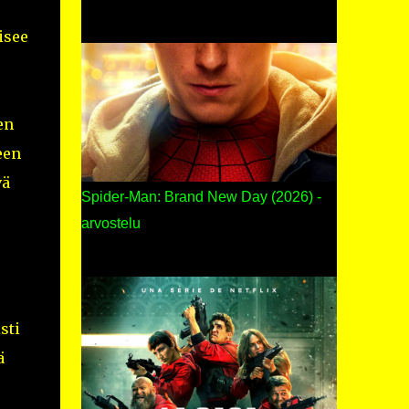
isee
en
een
vä
Spider-Man: Brand New Day (2026) -
arvostelu
sti
ä