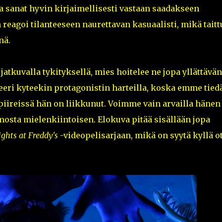
sa sanat hyvin kirjaimellisesti vastaan saadakseen
reagoi tilanteeseen naurettavan kasuaalisti, mikä taitt
nä.
atkuvalla tykityksellä, mies hoitelee ne jopa yllättävän
eri kyteekin protagonistin harteilla, koska emme tied
iireissä hän on liikkunut. Voimme vain arvailla hänen
osta mielenkiintoisen. Elokuva pitää sisällään jopa
ights at Freddy's
-videopelisarjaan, mikä on syytä kyllä o