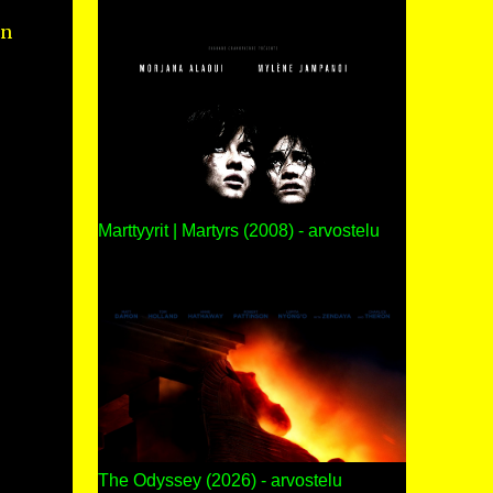
en
Marttyyrit | Martyrs (2008) - arvostelu
The Odyssey (2026) - arvostelu