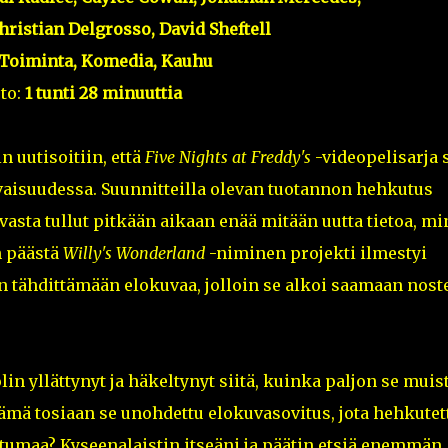
Christian Delgrosso, David Sheftell
Toiminta, Komedia, Kauhu
to:
1 tunti 28 minuuttia
 uutisoitiin, että
Five Nights at Freddy's
-videopelisarja 
aisuudessa. Suunnitteilla olevan tuotannon hehkutus
vasta tullut pitkään aikaan enää mitään uutta tietoa, m
n päästä
Willy's Wonderland
-niminen projekti ilmestyi
n tähdittämään elokuvaa, jolloin se alkoi saamaan noste
lin yllättynyt ja häkeltynyt siitä, kuinka paljon se muist
tämä tosiaan se unohdettu elokuvasovitus, jota hehkutet
tumaa? Kyseenalaistin itseäni ja päätin etsiä enemmän