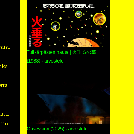
saisi
Tulikärpästen hauta | 火垂るの墓
(1988) - arvostelu
inkä
tta
utti
tiin
Obsession (2025) - arvostelu