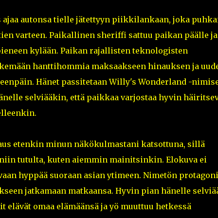
aa autonsa tielle jätettyyn piikkilankaan, joka puhka
ien varteen. Paikallinen sheriffi sattuu paikan päälle ja
eneen kylään. Paikan rajallisten teknologisten
tekemään hanttihommia maksaakseen hinauksen ja uud
teenpäin. Hänet passitetaan Willy's Wonderland -nimis
änelle selviääkin, että paikkaa varjostaa hyvin häiritse
lleenkin.
aus etenkin minun näkökulmastani katsottuna, sillä
iin tutulta, kuten aiemmin mainitsinkin. Elokuva ei
 vaan hyppää suoraan asian ytimeen. Nimetön protagoni
kseen jatkamaan matkaansa. Hyvin pian hänelle selviä
tit elävät omaa elämäänsä ja yö muuttuu hetkessä