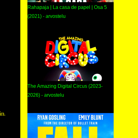
Rahapaja | La casa de papel | Osa 5
(2021) - arvostelu
The Amazing Digital Circus (2023-
2026) - arvostelu
än.