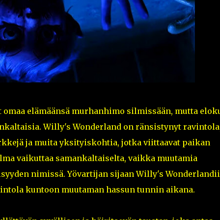
ävät omaa elämäänsä murhanhimo silmissään, mutta elok
nkaltaisia. Willy's Wonderland on ränsistynyt ravintola
rkkejä ja muita yksityiskohtia, jotka viittaavat paikan
lma vaikuttaa samankaltaiselta, vaikka muutamia
syyden nimissä. Yövartijan sijaan Willy's Wonderlandi
ravintola kuntoon muutaman hassun tunnin aikana.