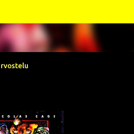
Siirry pääsisältöön
arvostelu