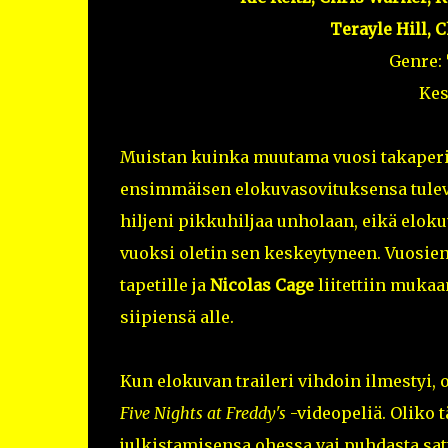
Terayle Hill, 
Genre:
Kes
Muistan kuinka muutama vuosi takaperin
ensimmäisen elokuvasovituksensa tulev
hiljeni pikkuhiljaa unholaan, eikä eloku
vuoksi oletin sen keskeytyneen. Vuosie
tapetille ja
Nicolas Cage
liitettiin mukaa
siipiensä alle.
Kun elokuvan traileri vihdoin ilmestyi, o
Five Nights at Freddy's
-videopeliä. Oliko 
julkistamisensa ohessa vai puhdasta sat