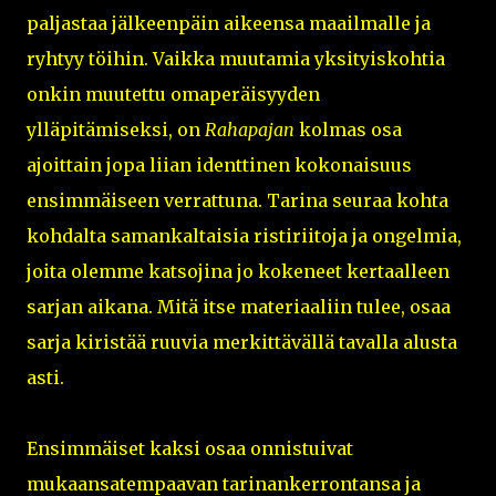
paljastaa jälkeenpäin aikeensa maailmalle ja
ryhtyy töihin. Vaikka muutamia yksityiskohtia
onkin muutettu omaperäisyyden
ylläpitämiseksi, on
Rahapajan
kolmas osa
ajoittain jopa liian identtinen kokonaisuus
ensimmäiseen verrattuna. Tarina seuraa kohta
kohdalta samankaltaisia ristiriitoja ja ongelmia,
joita olemme katsojina jo kokeneet kertaalleen
sarjan aikana. Mitä itse materiaaliin tulee, osaa
sarja kiristää ruuvia merkittävällä tavalla alusta
asti.
Ensimmäiset kaksi osaa onnistuivat
mukaansatempaavan tarinankerrontansa ja