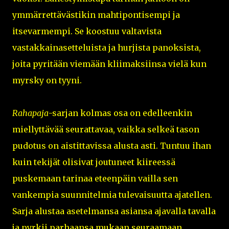
ymmärrettävästikin mahtipontisempi ja
itsevarmempi. Se koostuu valtavista
vastakkainasetteluista ja hurjista panoksista,
joita pyritään viemään kliimaksiinsa vielä kun
myrsky on tyyni.
Rahapaja
-sarjan kolmas osa on edelleenkin
miellyttävää seurattavaa, vaikka selkeä tason
pudotus on aistittavissa alusta asti. Tuntuu ihan
kuin tekijät olisivat joutuneet kiireessä
puskemaan tarinaa eteenpäin vailla sen
vankempia suunnitelmia tulevaisuutta ajatellen.
Sarja alustaa asetelmansa asiansa ajavalla tavalla
ja pyrkii parhaansa mukaan seuraamaan