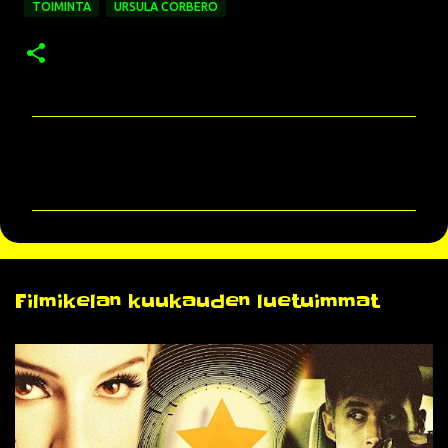
TOIMINTA
URSULA CORBERO
K
o
m
m
e
n
Filmikelan kuukauden luetuimmat
t
i
t