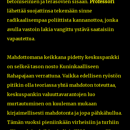
betoniseinien ja teräsovien sisään.
Professori
lähettää suojattinsa tekemään sinne
radikaalisempaa poliittista kannanottoa, jonka
avulla vastoin lakia vangittu ystävä saataisiin
vapautettua.
Mahdottomana keikkana pidetty keskuspankki
on selkeä tason nosto Kuninkaalliseen
Rahapajaan verrattuna. Vaikka edellisen ryöstön
pitikin olla teoriassa yhtä mahdoton toteuttaa,
keskuspankin valuuttavarantojen luo
murtautuminen on kuuleman mukaan
kirjaimellisesti mahdotonta ja jopa pähkähullua.
Tämän vuoksi pieniinkään virheisiin ja turhiin