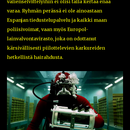
välienselvittelyihin ei olisi tällä kertaa enää
varaa. Ryhmän perässä ei ole ainoastaan
Espanjan tiedustelupalvelu ja kaikki maan
poliisivoimat, vaan myös Europol-
lainvalvontavirasto, joka on odottanut
kärsivällisesti piilottelevien karkureiden
hetkellistä hairahdusta.