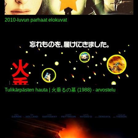
2010-luvun parhaat elokuvat
Tulikärpästen hauta | 火垂るの墓 (1988) - arvostelu