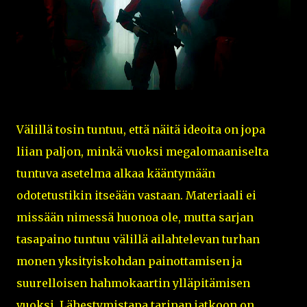
Välillä tosin tuntuu, että näitä ideoita on jopa
liian paljon, minkä vuoksi megalomaaniselta
tuntuva asetelma alkaa kääntymään
odotetustikin itseään vastaan. Materiaali ei
missään nimessä huonoa ole, mutta sarjan
tasapaino tuntuu välillä ailahtelevan turhan
monen yksityiskohdan painottamisen ja
suurelloisen hahmokaartin ylläpitämisen
vuoksi. Lähestymistapa tarinan jatkoon on