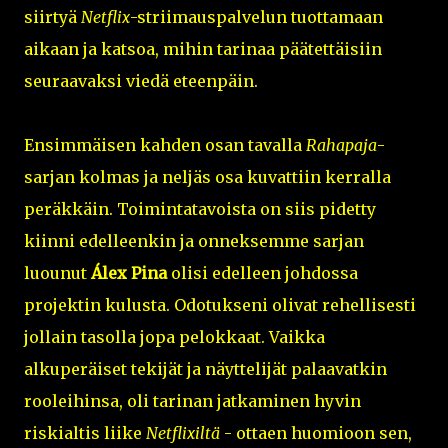
siirtyä
Netflix
-striimauspalvelun tuottamaan
aikaan ja katsoa, mihin tarinaa päätettäisiin
seuraavaksi viedä eteenpäin.
Ensimmäisen kahden osan tavalla
Rahapaja
-
sarjan kolmas ja neljäs osa kuvattiin kerralla
peräkkäin. Toimintatavoista on siis pidetty
kiinni edelleenkin ja onneksemme sarjan
luounut
Álex Pina
olisi edelleen johdossa
projektin kulusta. Odotukseni olivat rehellisesti
jollain tasolla jopa pelokkaat. Vaikka
alkuperäiset tekijät ja näyttelijät palaavatkin
rooleihinsa, oli tarinan jatkaminen hyvin
riskialtis liike
Netflixiltä
- ottaen huomioon sen,