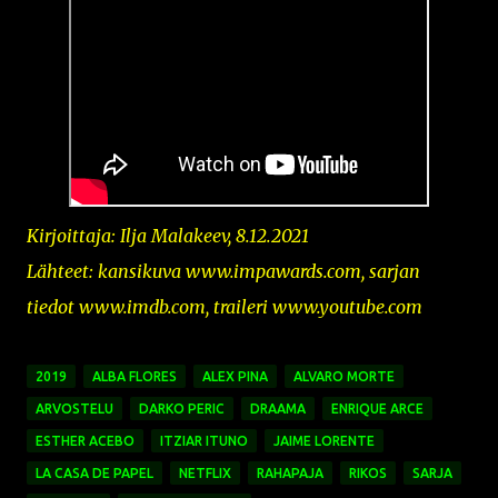
Kirjoittaja: Ilja Malakeev, 8.12.2021
Lähteet: kansikuva
www.impawards.com,
sarjan
tiedot www.imdb.com, traileri www.youtube.com
2019
ALBA FLORES
ALEX PINA
ALVARO MORTE
ARVOSTELU
DARKO PERIC
DRAAMA
ENRIQUE ARCE
ESTHER ACEBO
ITZIAR ITUNO
JAIME LORENTE
LA CASA DE PAPEL
NETFLIX
RAHAPAJA
RIKOS
SARJA