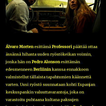
Álvaro Morten
esittämä
Professori
päättää ottaa
ässänsä hihasta uuden ryöstökeikan voimin,
jonka hän on
Pedro Alonson
esittämän
edesmenneen
Berliinin
kanssa ennakkoon
valmistellut tällaista tapahtumien käännettä
varten. Uusi ryöstö suunnataan kohti Espanjan
keskuspankin valuuttavarantoja, joka on
varastoitu puhtaana kultana paksujen