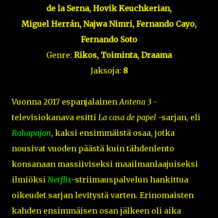
de la Serna, Hovik Keuchkerian,
Miguel Herrán, Najwa Nimri, Fernando Cayo,
Fernando Soto
Genre:
Rikos, Toiminta, Draama
Jaksoja:
8
Vuonna 2017 espanjalainen
Antena 3
-
televisiokanava esitti
La casa de papel
-sarjan, eli
Rahapajan
, kaksi ensimmäistä osaa, jotka
nousivat vuoden päästä kuin tähdenlento
konsanaan massiiviseksi maailmanlaajuiseksi
ilmiöksi
Netflix
-striimauspalvelun hankittua
oikeudet sarjan levitystä varten. Erinomaisten
kahden ensimmäisen osan jälkeen oli aika