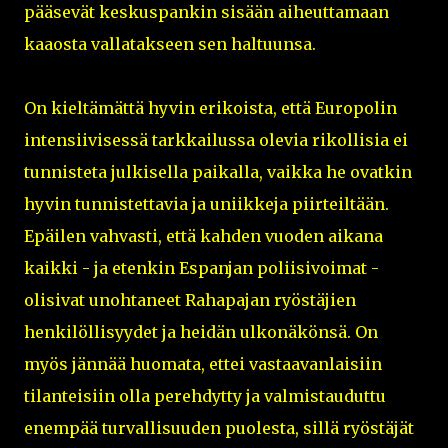
pääsevät keskuspankin sisään aiheuttamaan
kaaosta vallatakseen sen haltuunsa.
On kieltämättä hyvin erikoista, että Europolin
intensiivisessä tarkkailussa olevia rikollisia ei
tunnisteta julkisella paikalla, vaikka he ovatkin
hyvin tunnistettavia ja uniikkeja piirteiltään.
Epäilen vahvasti, että kahden vuoden aikana
kaikki - ja etenkin Espanjan poliisivoimat -
olisivat unohtaneet Rahapajan ryöstäjien
henkilöllisyydet ja heidän ulkonäkönsä. On
myös jännää huomata, ettei vastaavanlaisiin
tilanteisiin olla perehdytty ja valmistauduttu
enempää turvallisuuden puolesta, sillä ryöstäjät