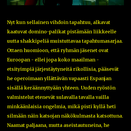
Nyt kun sellainen vihdoin tapahtuu, alkavat
kaatuvat domino-palikat pistämään liikkeelle
uutta shakkipeliä muistuttavaa tapahtumasarjaa.
Ottaen huomioon, että ryhmän jäsenet ovat
Euroopan - ellei jopa koko maailman -
etsityimpiä järjestäytyneitä rikollisia, pääsevät
he operoimaan yllättävän vapaasti Espanjan
sisällä keräännyttyään yhteen. Uuden ryöstön
valmistelut etenevät sulavalla tavalla vailla
minkäänlaisia ongelmia, mikä pisti kyllä heti
silmään näin katsojan näkökulmasta katsottuna.
Naamat paljaana, mutta aseistautuneina, he