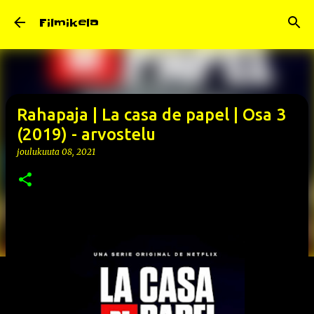
Siirry pääsisältöön
Filmikela
Rahapaja | La casa de papel | Osa 3
(2019) - arvostelu
joulukuuta 08, 2021