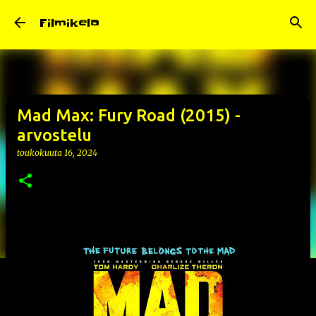
Siirry pääsisältöön
Filmikela
Mad Max: Fury Road (2015) -
arvostelu
toukokuuta 16, 2024