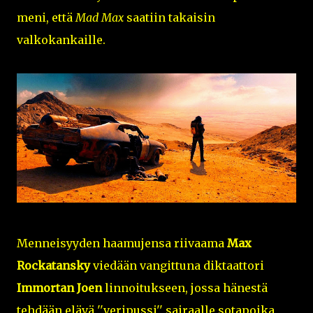
meni, että
Mad Max
saatiin takaisin
valkokankaille.
Menneisyyden haamujensa riivaama
Max
Rockatansky
viedään vangittuna diktaattori
Immortan Joen
linnoitukseen, jossa hänestä
tehdään elävä ''veripussi'' sairaalle sotapoika