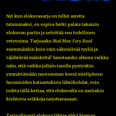
Nyt kun elokuvasarja on tullut astetta
tutummaksi, on sopiva hetki palata takaisin
elokuvan pariin ja selvittää sen todellinen
vetovoima. Tarjoaako
Mad Max: Fury Road
enemmänkin kuin vain säkenöivää tyyliä ja
räjähtävää mäiskettä? Sanotaanko alkuun vaikka
näin, että vaikka jollain tasolla pystynkin
ymmärtämään nuoremman itseni mielipiteen
huomioiden katsastuksen lähtökohdat, voin
todeta tällä kertaa, että elokuvalla on muitakin
kiehtovia seikkoja tarjottavanaan.
Tarinallisesti elokuva lähtee ehkä hieman