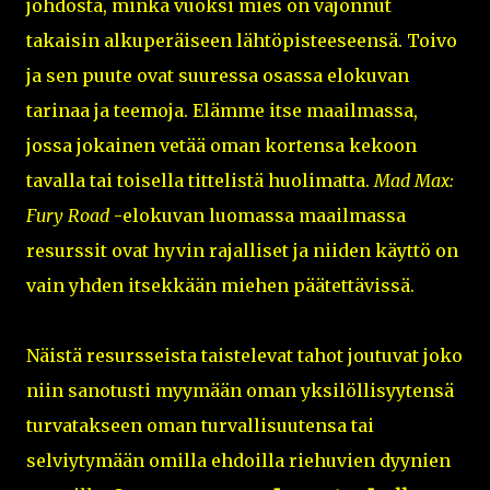
johdosta, minkä vuoksi mies on vajonnut
takaisin alkuperäiseen lähtöpisteeseensä. Toivo
ja sen puute ovat suuressa osassa elokuvan
tarinaa ja teemoja. Elämme itse maailmassa,
jossa jokainen vetää oman kortensa kekoon
tavalla tai toisella tittelistä huolimatta.
Mad Max:
Fury Road
-elokuvan luomassa maailmassa
resurssit ovat hyvin rajalliset ja niiden käyttö on
vain yhden itsekkään miehen päätettävissä.
Näistä resursseista taistelevat tahot joutuvat joko
niin sanotusti myymään oman yksilöllisyytensä
turvatakseen oman turvallisuutensa tai
selviytymään omilla ehdoilla riehuvien dyynien