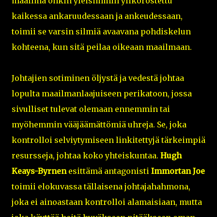
maailma onkin yleisimmin ylikorostettu
kaikessa ankaruudessaan ja ankeudessaan,
toimii se varsin silmiä avaavana pohdiskelun
kohteena, kun sitä peilaa oikeaan maailmaan.
Johtajien sotiminen öljystä ja vedestä johtaa
lopulta maailmanlaajuiseen perikatoon, jossa
sivulliset tulevat olemaan ennemmin tai
myöhemmin vääjäämättömiä uhreja. Se, joka
kontrolloi selviytymiseen linkitettyjä tärkeimpiä
resursseja, johtaa koko yhteiskuntaa.
Hugh
Keays-Byrnen
esittämä antagonisti
Immortan Joe
toimii elokuvassa tällaisena johtajahahmona,
joka ei ainoastaan kontrolloi alamaisiaan, mutta