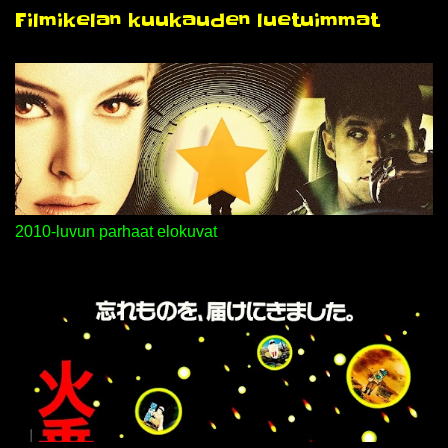
n
Filmikelan kuukauden luetuimmat
t
i
t
2010-luvun parhaat elokuvat