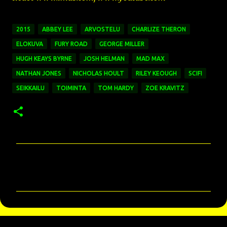
2015
ABBEY LEE
ARVOSTELU
CHARLIZE THERON
ELOKUVA
FURY ROAD
GEORGE MILLER
HUGH KEAYS BYRNE
JOSH HELMAN
MAD MAX
NATHAN JONES
NICHOLAS HOULT
RILEY KEOUGH
SCIFI
SEIKKAILU
TOIMINTA
TOM HARDY
ZOE KRAVITZ
K
o
m
m
e