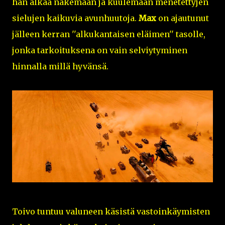
hän alkaa näkemään ja kuulemaan menetettyjen
sielujen kaikuvia avunhuutoja.
Max
on ajautunut
jälleen kerran ''alkukantaisen eläimen'' tasolle,
jonka tarkoituksena on vain selviytyminen
hinnalla millä hyvänsä.
Toivo tuntuu valuneen käsistä vastoinkäymisten