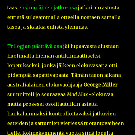
taas
ensimmäinen jatko-osa
jatkoi uurastusta
entistä sulavammalla otteella nostaen samalla
tasoa ja skaalaa entistä ylemmäs.
Trilogian päättävä osa
jäi lupaavasta alustaan
huolimatta hieman antiklimaattiseksi
lopetukseksi, jonka jälkeen elokuvasarja otti
pidempää sapattivapaata. Tämän tauon aikana
australialainen elokuvaohjaaja
George Miller
suunnitteli jo seuraavaa
Mad Max
-elokuvaa,
mutta prosessi osoittautuikin astetta
hankalammaksi kontrolloitavaksi jatkuvien
esteiden ja sattumien vieriessä tuotantovaiheen
tielle. Kolmekymmentä vuotta siinä lopulta