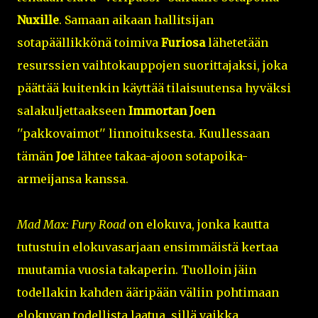
Nuxille
. Samaan aikaan hallitsijan
sotapäällikkönä toimiva
Furiosa
lähetetään
resurssien vaihtokauppojen suorittajaksi, joka
päättää kuitenkin käyttää tilaisuutensa hyväksi
salakuljettaakseen
Immortan Joen
''pakkovaimot'' linnoituksesta. Kuullessaan
tämän
Joe
lähtee takaa-ajoon sotapoika-
armeijansa kanssa.
Mad Max: Fury Road
on elokuva, jonka kautta
tutustuin elokuvasarjaan ensimmäistä kertaa
muutamia vuosia takaperin. Tuolloin jäin
todellakin kahden ääripään väliin pohtimaan
elokuvan todellista laatua, sillä vaikka