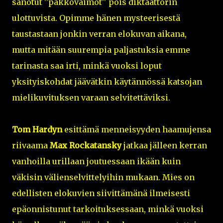
sanotut ''pakkovaimot'' pois diktaattorin
ulottuvista. Opimme hänen mysteerisestä
taustastaan jonkin verran elokuvan aikana,
mutta mitään suurempia paljastuksia emme
tarinasta saa irti, minkä vuoksi loput
yksityiskohdat jäävätkin käytännössä katsojan
mielikuvituksen varaan selvitettäviksi.
Tom Hardyn
esittämä menneisyyden haamujensa
riivaama
Max Rockatansky
jatkaa jälleen kerran
vanhoilla urillaan joutuessaan ikään kuin
väkisin välienselvittelyihin mukaan. Mies on
edellisten elokuvien siivittämänä ilmeisesti
epäonnistunut tarkoituksessaan, minkä vuoksi