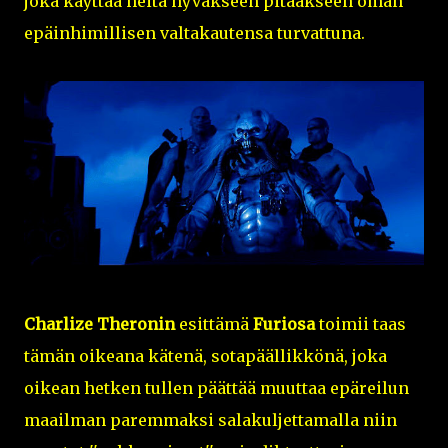
joka käyttää heitä hyväkseen pitääkseen oman
epäinhimillisen valtakautensa turvattuna.
Charlize Theronin
esittämä
Furiosa
toimii taas
tämän oikeana kätenä, sotapäällikkönä, joka
oikean hetken tullen päättää muuttaa epäreilun
maailman paremmaksi salakuljettamalla niin