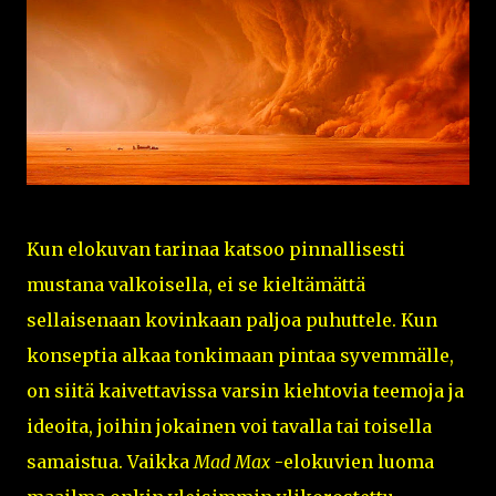
Kun elokuvan tarinaa katsoo pinnallisesti
mustana valkoisella, ei se kieltämättä
sellaisenaan kovinkaan paljoa puhuttele. Kun
konseptia alkaa tonkimaan pintaa syvemmälle,
on siitä kaivettavissa varsin kiehtovia teemoja ja
ideoita, joihin jokainen voi tavalla tai toisella
samaistua. Vaikka
Mad Max
-elokuvien luoma