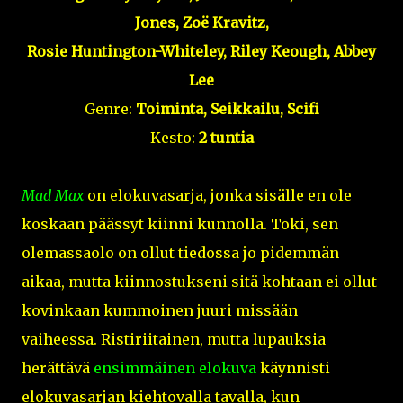
Jones,
Zoë Kravitz,
Rosie Huntington-Whiteley, Riley Keough, Abbey
Lee
Genre:
Toiminta, Seikkailu, Scifi
Kesto:
2 tuntia
Mad Max
on elokuvasarja, jonka sisälle en ole
koskaan päässyt kiinni kunnolla. Toki, sen
olemassaolo on ollut tiedossa jo pidemmän
aikaa, mutta kiinnostukseni sitä kohtaan ei ollut
kovinkaan kummoinen juuri missään
vaiheessa. Ristiriitainen, mutta lupauksia
herättävä
ensimmäinen elokuva
käynnisti
elokuvasarjan kiehtovalla tavalla, kun