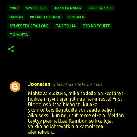
1982
ARVOSTELU
BRIAN DENNEHY
FIRST BLOOD
RAMBO
RICHARD CRENNA
SEIKKAILU
SYLVESTER STALLONE
TAISTELIJA
TED KOTCHEFF
TOIMINTA
Joonatan
8. huhtikuuta 2019 klo 13.05
K
Mahtava elokuva, mikä todella on kestänyt
o
huikean hyvin ajan julmaa hammasta! First
Blood osoittaa hienosti, kuinka
m
yksinkertaisilla jutuilla voi saada paljon
m
aikaiseksi, kun ne jutut tekee oikein. Meidän
täytyy pian jatkaa Rambon seikkailuja,
e
vaikka ne lähtevätkin aikamoiseen
n
alamäkeen...