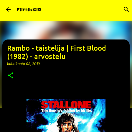
Siirry pääsisältöön
Filmikela
Rambo - taistelija | First Blood
(1982) - arvostelu
huhtikuuta 08, 2019