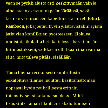
vaan se pyrkii alusta asti keskittymään vain ja
ainoastaan asetettuun päämääräänsä, sekä
tarinan varsinaiseen kapellimestariin eli
John J.
Ramboon
, joka joutuu hyvin yllättävistäkin syistä
jatkuvien konfliktien pyörteeseen. Elokuva
onnistui aikalailla heti kättelyssä herättämään
kiinnostukseni, vaikka en ollutkaan ihan varma
siitä, mitä tuleva pitäisi sisällään.
Tämä hieman erikoisesti kontrollista
eskaloituva tilanne muuttuu käsittämättömän
nopeasti hyvin rauhallisesta erittäin
intensiiviseksi kokonaisuudeksi. Mikä
hauskinta, tämän tilanteen eskaloitumisen