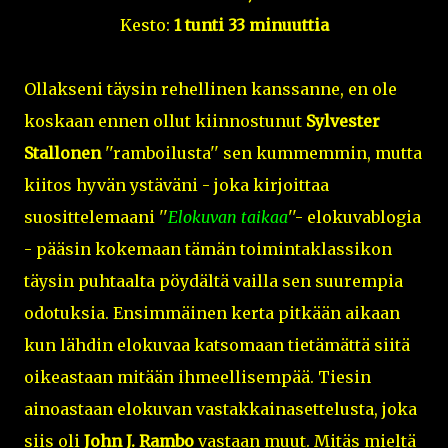
Kesto:
1 tunti 33 minuuttia
Ollakseni täysin rehellinen kanssanne, en ole
koskaan ennen ollut kiinnostunut
Sylvester
Stallonen
''ramboilusta'' sen kummemmin, mutta
kiitos hyvän ystäväni - joka kirjoittaa
suosittelemaani ''
Elokuvan taikaa
''- elokuvablogia
- pääsin kokemaan tämän toimintaklassikon
täysin puhtaalta pöydältä vailla sen suurempia
odotuksia. Ensimmäinen kerta pitkään aikaan
kun lähdin elokuvaa katsomaan tietämättä siitä
oikeastaan mitään ihmeellisempää. Tiesin
ainoastaan elokuvan vastakkainasettelusta, joka
siis oli
John J. Rambo
vastaan muut. Mitäs mieltä