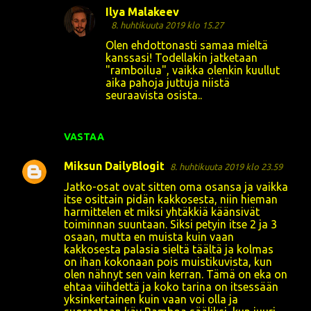
t
Ilya Malakeev
i
8. huhtikuuta 2019 klo 15.27
t
Olen ehdottonasti samaa mieltä
kanssasi! Todellakin jatketaan
"ramboilua", vaikka olenkin kuullut
aika pahoja juttuja niistä
seuraavista osista..
VASTAA
Miksun DailyBlogit
8. huhtikuuta 2019 klo 23.59
Jatko-osat ovat sitten oma osansa ja vaikka
itse osittain pidän kakkosesta, niin hieman
harmittelen et miksi yhtäkkiä käänsivät
toiminnan suuntaan. Siksi petyin itse 2 ja 3
osaan, mutta en muista kuin vaan
kakkosesta palasia sieltä täältä ja kolmas
on ihan kokonaan pois muistikuvista, kun
olen nähnyt sen vain kerran. Tämä on eka on
ehtaa viihdettä ja koko tarina on itsessään
yksinkertainen kuin vaan voi olla ja