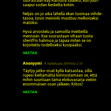
suorastaan käy Ramboa sääliksi, kun juuri
saapui sodan keskeltä kotiin.
Neljäs on jo aika lähellä ekan tuomaa viihde-
tasoa, tosin meininki muuttuu melkoiseksi
mätöksi.
Hyvä arvostelu ja samoilla mietteillä
mennään. Itse suorastaan vihaan tuota
sheriffin hahmoa ja tapaa miten se on
kirjoitettu todelliseksi kusipääksi.
VASTAA
Anonyymi
9. huhtikuuta 2019 klo 2.15
Täytyy jatko-osat kyllä katsastaa, sillä
rupesi kieltämättä kiinnostamaan se, että
mihin suuntaan tämä elokuvasarja vietiin
ensimmäisen osan jälkeen. Kiitos!
VASTAA