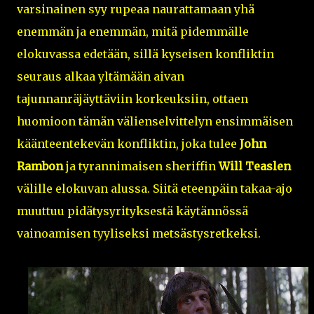
varsinainen syy rupeaa naurattamaan yhä
enemmän ja enemmän, mitä pidemmälle
elokuvassa edetään, sillä kyseisen konfliktin
seuraus alkaa yltämään aivan
tajunnanräjäyttäviin korkeuksiin, ottaen
huomioon tämän välienselvittelyn ensimmäisen
käänteentekevän konfliktin, joka tulee
John
Rambon
ja tyrannimaisen sheriffin
Will Teaslen
välille elokuvan alussa. Siitä eteenpäin takaa-ajo
muuttuu pidätysyrityksestä käytännössä
vainoamisen tyyliseksi metsästysretkeksi.