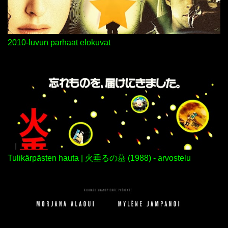
t
t
i
2010-luvun parhaat elokuvat
Tulikärpästen hauta | 火垂るの墓 (1988) - arvostelu