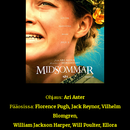
Ohjaus:
Ari Aster
Pääosissa:
Florence Pugh, Jack Reynor,
Vilhelm
Blomgren,
William Jackson Harper, Will Poulter, Ellora