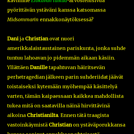
kävimme
Elokuvan taikaa
-arvostelusivua
pyörittävän ystäväni kanssa katsomassa
Midsommarin
ennakkonäytöksessä?
Dani
ja
Christian
ovat nuori
amerikkalaistaustainen pariskunta, jonka suhde
tuntuu lahoavan jo pidemmän aikaan käsiin.
Yllättäen
Danille
tapahtuvan häiritsevän
perhetragedian jälkeen parin suhderiidat jäävät
toistaiseksi kytemään myöhempää käsittelyä
varten, tämän kaipaessaan kaikkea mahdollista
tukea mitä on saatavilla näinä hirvittävinä
aikoina
Christianilta
. Ennen tätä traagista
vastoinkäymistä
Christian
on ystäväporukkansa