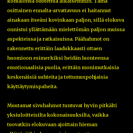
kohtalonsa odotettua aikaisemmin. Tämä
osittainen ennalta-arvattavuus ei haitannut
ainakaan itseäni kovinkaan paljon, sillä elokuva
onnistui yllättämään mielettömän paljon muissa
aspekteissa ja ratkaisuissa. Päähahmot on
rakennettu erittäin laadukkaasti ottaen
huomioon esimerkiksi heidän luonteensa
emotionaalisia puolia, erittäin monimutkaisia
keskenäisiä suhteita ja tottumuspohjaisia
käyttäytymispaheita.
Muutamat sivuhahmot tuntuvat hyvin pitkälti
yksiuloitteisilta kokonaisuuksilta, vaikka
tuovatkin elokuvaan ajoittain hieman