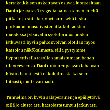
kertakaikkisen uskottavan osuvaa luonteeltaan.
Danin
järkyttävä tragedia painaa tämän mieltä
pitkään ja siitä kertynyt suru sekä tuska
purkautuu massiivisten itkukohtausten
muodossa jatkuvalla syötöllä ulos luoden
jatkuvasti hyvin pahoinvoivan olotilan myös
katsojan näkökulmasta, sillä pystymme
hypoteettisella tasolla samaistumaan hänen
tilanteeseensa.
Dani
tuntuu rupeavan lahoavan
käsiin henkisestä näkökulmasta katsoen
hitaasti, mutta varmasti.
Tunnelma on hyvin salaperäinen ja epäilyttävä,
sillä jo alusta asti katsojasta tuntuu jatkuvasti