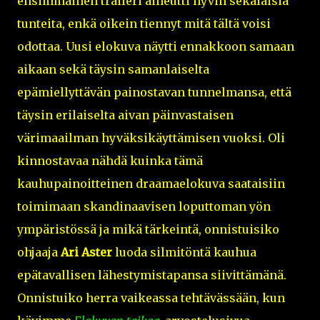
ensimmäinen traileri aiheutti hyvin sekalaisia
tunteita, enkä oikein tiennyt mitä tältä voisi
odottaa. Uusi elokuva näytti ennakkoon samaan
aikaan sekä täysin samanlaiselta
epämiellyttävän painostavan tunnelmansa, että
täysin erilaiselta aivan päinvastaisen
värimaailman hyväksikäyttämisen vuoksi. Oli
kinnostavaa nähdä kuinka tämä
kauhupainoitteinen draamaelokuva saataisiin
toimimaan skandinaavisen loputtoman yön
ympäristössä ja mikä tärkeintä, onnistuisiko
ohjaaja
Ari Aster
luoda silmitöntä kauhua
epätavallisen lähestymistapansa siivittämänä.
Onnistuiko herra vaikeassa tehtävässään, kun