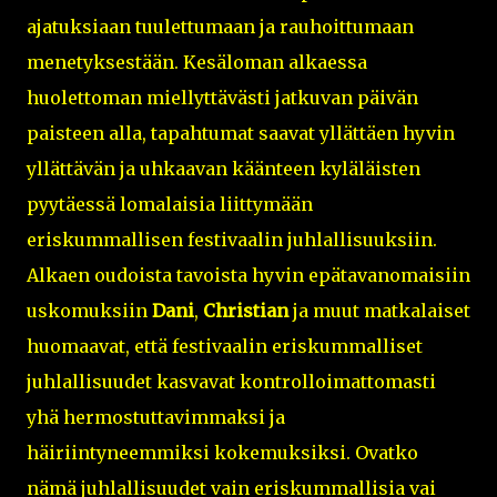
ajatuksiaan tuulettumaan ja rauhoittumaan
menetyksestään. Kesäloman alkaessa
huolettoman miellyttävästi jatkuvan päivän
paisteen alla, tapahtumat saavat yllättäen hyvin
yllättävän ja uhkaavan käänteen kyläläisten
pyytäessä lomalaisia liittymään
eriskummallisen festivaalin juhlallisuuksiin.
Alkaen oudoista tavoista hyvin epätavanomaisiin
uskomuksiin
Dani
,
Christian
ja muut matkalaiset
huomaavat, että festivaalin eriskummalliset
juhlallisuudet kasvavat kontrolloimattomasti
yhä hermostuttavimmaksi ja
häiriintyneemmiksi kokemuksiksi. Ovatko
nämä juhlallisuudet vain eriskummallisia vai