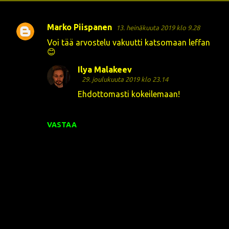
Marko Piispanen
13. heinäkuuta 2019 klo 9.28
K
Voi tää arvostelu vakuutti katsomaan leffan
o
😊
m
Ilya Malakeev
m
29. joulukuuta 2019 klo 23.14
e
Ehdottomasti kokeilemaan!
n
t
VASTAA
i
t