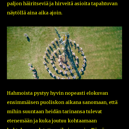
paljon häiritseviä ja hirveitä asioita tapahtuvan
näytöllä aina aika ajoin.
Hahmoista pystyy hyvin nopeasti elokuvan
ensimmäisen puoliskon aikana sanomaan, että
mihin suuntaan heidän tarinansa tulevat
etenemään ja kuka joutuu kohtaamaan