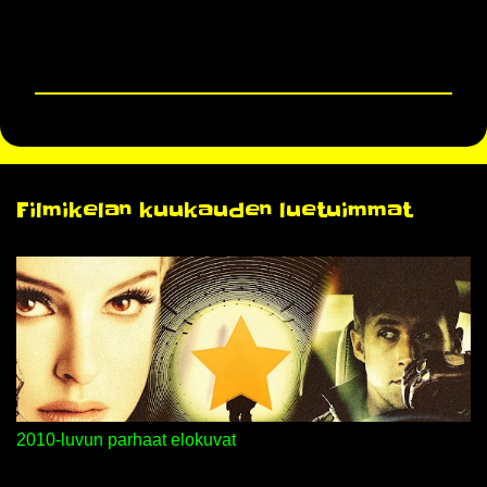
L
ä
h
e
t
Filmikelan kuukauden luetuimmat
ä
k
o
m
m
e
n
t
t
i
2010-luvun parhaat elokuvat