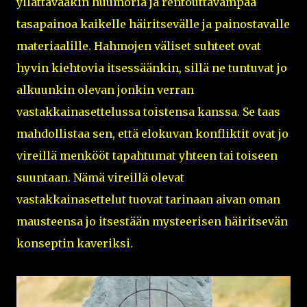
yllättävääkin huumoria ja rentouttavampaa
tasapainoa kaikelle häiritsevälle ja painostavalle
materiaalille. Hahmojen väliset suhteet ovat
hyvin kiehtovia itsessäänkin, sillä ne tuntuvat jo
alkuunkin olevan jonkin verran
vastakkainasettelussa toistensa kanssa. Se taas
mahdollistaa sen, että elokuvan konfliktit ovat jo
vireillä menkööt tapahtumat yhteen tai toiseen
suuntaan. Nämä vireillä olevat
vastakkainasettelut tuovat tarinaan aivan oman
mausteensa jo itsestään mysteerisen häiritsevän
konseptin kaveriksi.