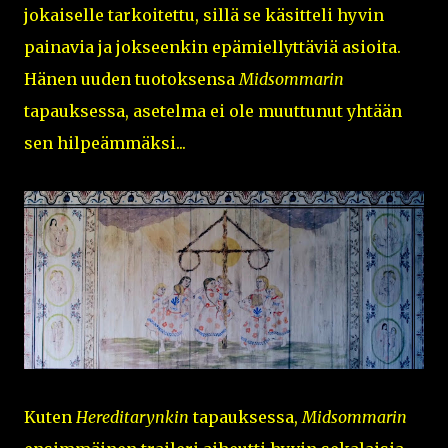
jokaiselle tarkoitettu, sillä se käsitteli hyvin
painavia ja jokseenkin epämiellyttäviä asioita.
Hänen uuden tuotoksensa
Midsommarin
tapauksessa, asetelma ei ole muuttunut yhtään
sen hilpeämmäksi...
Kuten
Hereditarynkin
tapauksessa,
Midsommarin