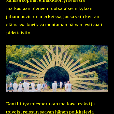
kanssa sopinut ennakkoon yhteisestä
matkastaan pieneen ruotsalaiseen kylään
juhannusvieton merkeissä, jossa vain kerran
elämässä koettava muutaman päivän festivaali
pidettäisiin.
Dani
liittyy miesporukan matkaseuraksi ja
toivoisi reissun saavan hänen poikkelevia