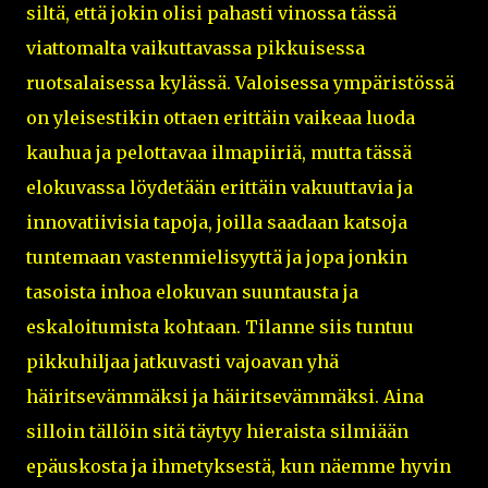
siltä, että jokin olisi pahasti vinossa tässä
viattomalta vaikuttavassa pikkuisessa
ruotsalaisessa kylässä. Valoisessa ympäristössä
on yleisestikin ottaen erittäin vaikeaa luoda
kauhua ja pelottavaa ilmapiiriä, mutta tässä
elokuvassa löydetään erittäin vakuuttavia ja
innovatiivisia tapoja, joilla saadaan katsoja
tuntemaan vastenmielisyyttä ja jopa jonkin
tasoista inhoa elokuvan suuntausta ja
eskaloitumista kohtaan. Tilanne siis tuntuu
pikkuhiljaa jatkuvasti vajoavan yhä
häiritsevämmäksi ja häiritsevämmäksi. Aina
silloin tällöin sitä täytyy hieraista silmiään
epäuskosta ja ihmetyksestä, kun näemme hyvin