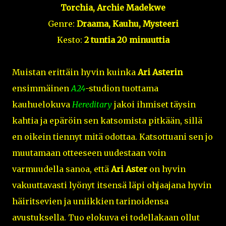
Torchia, Archie Madekwe
Genre:
Draama, Kauhu, Mysteeri
Kesto:
2 tuntia 20 minuuttia
Muistan erittäin hyvin kuinka
Ari Asterin
ensimmäinen
A24
-studion tuottama
kauhuelokuva
Hereditary
jakoi ihmiset täysin
kahtia ja epäröin sen katsomista pitkään, sillä
en oikein tiennyt mitä odottaa. Katsottuani sen jo
muutamaan otteeseen uudestaan voin
varmuudella sanoa, että
Ari Aster
on hyvin
vakuuttavasti lyönyt itsensä läpi ohjaajana hyvin
häiritsevien ja uniikkien tarinoidensa
avustuksella. Tuo elokuva ei todellakaan ollut