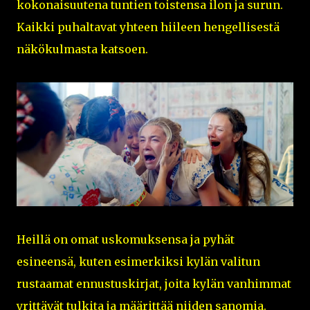
kokonaisuutena tuntien toistensa ilon ja surun.
Kaikki puhaltavat yhteen hiileen hengellisestä
näkökulmasta katsoen.
Heillä on omat uskomuksensa ja pyhät
esineensä, kuten esimerkiksi kylän valitun
rustaamat ennustuskirjat, joita kylän vanhimmat
yrittävät tulkita ja määrittää niiden sanomia.