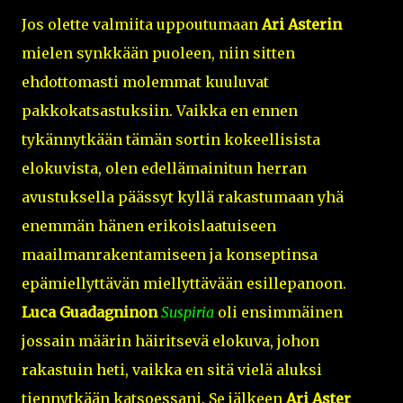
Jos olette valmiita uppoutumaan
Ari Asterin
mielen synkkään puoleen, niin sitten
ehdottomasti molemmat kuuluvat
pakkokatsastuksiin. Vaikka en ennen
tykännytkään tämän sortin kokeellisista
elokuvista, olen edellämainitun herran
avustuksella päässyt kyllä rakastumaan yhä
enemmän hänen erikoislaatuiseen
maailmanrakentamiseen ja konseptinsa
epämiellyttävän miellyttävään esillepanoon.
Luca Guadagninon
Suspiria
oli ensimmäinen
jossain määrin häiritsevä elokuva, johon
rakastuin heti, vaikka en sitä vielä aluksi
tiennytkään katsoessani. Se jälkeen
Ari Aster