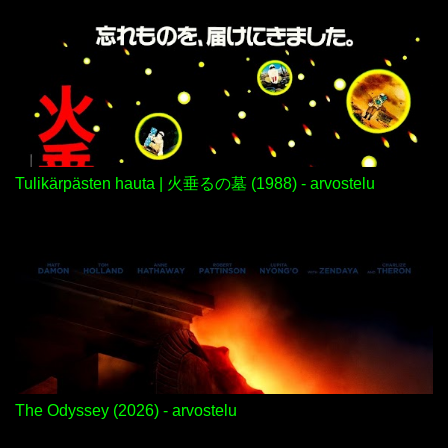
Tulikärpästen hauta | 火垂るの墓 (1988) - arvostelu
The Odyssey (2026) - arvostelu