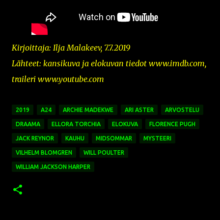
Kirjoittaja: Ilja Malakeev, 7.7.2019
Lähteet: kansikuva ja
elokuvan tiedot www.imdb.com,
traileri www.youtube.com
2019
A24
ARCHIE MADEKWE
ARI ASTER
ARVOSTELU
DRAAMA
ELLORA TORCHIA
ELOKUVA
FLORENCE PUGH
JACK REYNOR
KAUHU
MIDSOMMAR
MYSTEERI
VILHELM BLOMGREN
WILL POULTER
WILLIAM JACKSON HARPER