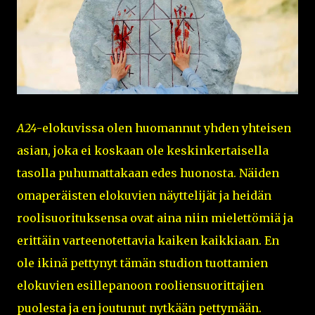
A24
-elokuvissa olen huomannut yhden yhteisen
asian, joka ei koskaan ole keskinkertaisella
tasolla puhumattakaan edes huonosta. Näiden
omaperäisten elokuvien näyttelijät ja heidän
roolisuorituksensa ovat aina niin mielettömiä ja
erittäin varteenotettavia kaiken kaikkiaan. En
ole ikinä pettynyt tämän studion tuottamien
elokuvien esillepanoon rooliensuorittajien
puolesta ja en joutunut nytkään pettymään.