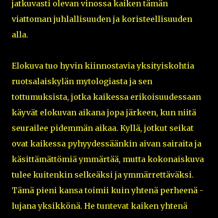
jatkuvasti olevan vinossa kaiken tämän
viattoman juhlallisuuden ja koristeellisuuden
alla.
Elokuva tuo hyvin kiinnostavia yksityiskohtia
ruotsalaiskylän mytologiasta ja sen
tottumuksista, jotka kaikessa erikoisuudessaan
käyvät elokuvan aikana jopa järkeen, kun niitä
seurailee pidemmän aikaa. Kyllä, jotkut seikat
ovat kaikessa pyhyydessäänkin aivan sairaita ja
käsittämättömiä ymmärtää, mutta kokonaiskuva
tulee kuitenkin selkeäksi ja ymmärrettäväksi.
Tämä pieni kansa toimii kuin yhtenä perheenä -
lujana yksikkönä. He tuntevat kaiken yhtenä