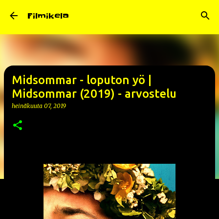
Siirry pääsisältöön
Filmikela
Midsommar - loputon yö |
Midsommar (2019) - arvostelu
heinäkuuta 07, 2019