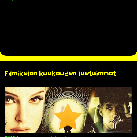
K
o
m
m
e
n
Filmikelan kuukauden luetuimmat
t
i
t