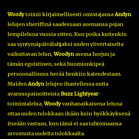
Woody
toimii kirjaimellisesti omistajansa
Andyn
lelujen sheriffinä saadessaan asemansa pojan
lempileluna vuosia sitten. Kun poika kuitenkin
saa syntymäpäivälahjaksi uuden ylivertaiselta
vaikuttavan lelun,
Woodyn
asema horjuu ja
tämän egoistinen, sekä huomionkipeä
persoonallisuus herää henkiin kateudestaan.
Muiden
Andyn
lelujen ihastellessa uutta
avaruuspainoitteista
Buzz Lightyear
-
toimintalelua,
Woody
vanhanaikaisena leluna
ottaa uuden tulokkaan ikään kuin hyökkäyksenä
itseään vastaan, kun tämä ei saa tahtomaansa
arvostusta uudelta tulokkaalta.