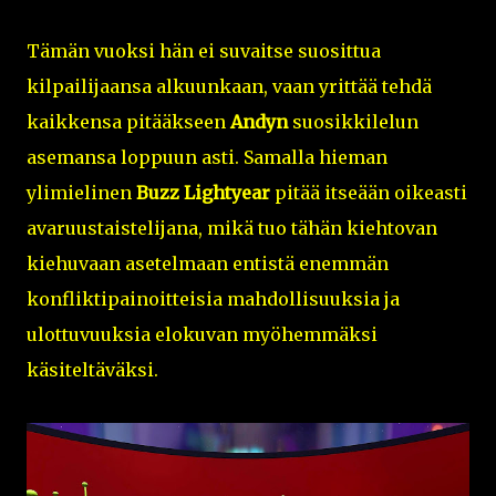
Tämän vuoksi hän ei suvaitse suosittua
kilpailijaansa alkuunkaan, vaan yrittää tehdä
kaikkensa pitääkseen
Andyn
suosikkilelun
asemansa loppuun asti. Samalla hieman
ylimielinen
Buzz Lightyear
pitää itseään oikeasti
avaruustaistelijana, mikä tuo tähän kiehtovan
kiehuvaan asetelmaan entistä enemmän
konfliktipainoitteisia mahdollisuuksia ja
ulottuvuuksia elokuvan myöhemmäksi
käsiteltäväksi.