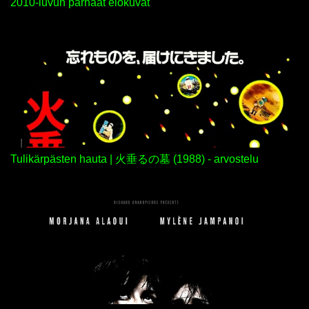
2010-luvun parhaat elokuvat
Tulikärpästen hauta | 火垂るの墓 (1988) - arvostelu