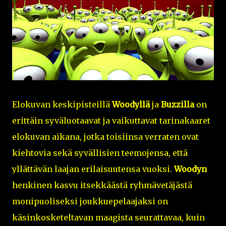
Elokuvan keskipisteillä
Woodyllä
ja
Buzzilla
on
erittäin syväluotaavat ja vaikuttavat tarinakaaret
elokuvan aikana, jotka toisiinsa verraten ovat
kiehtovia sekä syvällisien teemojensa, että
yllättävän laajan erilaisuutensa vuoksi.
Woodyn
henkinen kasvu itsekkäästä ryhmävetäjästä
monipuoliseksi joukkuepelaajaksi on
käsinkosketeltavan maagista seurattavaa, kuin