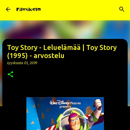
Siirry pääsisältöön
Filmikela
Toy Story - Leluelämää | Toy Story
(1995) - arvostelu
syyskuuta 01, 2019