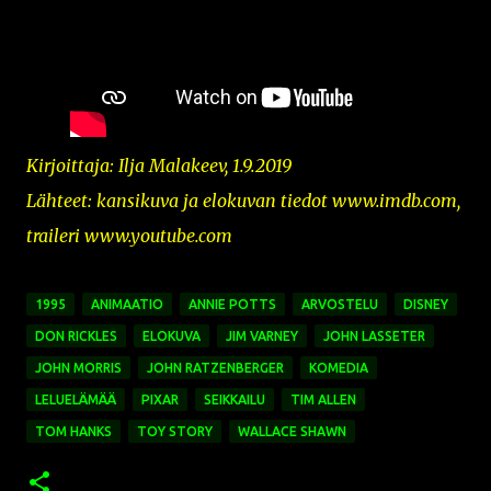
Kirjoittaja: Ilja Malakeev, 1.9.2019
Lähteet: kansikuva ja
elokuvan tiedot www.imdb.com,
traileri www.youtube.com
1995
ANIMAATIO
ANNIE POTTS
ARVOSTELU
DISNEY
DON RICKLES
ELOKUVA
JIM VARNEY
JOHN LASSETER
JOHN MORRIS
JOHN RATZENBERGER
KOMEDIA
LELUELÄMÄÄ
PIXAR
SEIKKAILU
TIM ALLEN
TOM HANKS
TOY STORY
WALLACE SHAWN