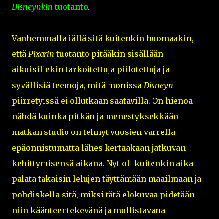
Disneynkin
tuotanto
.
Vanhemmalla iällä sitä kuitenkin huomaakin,
että
Pixarin
tuotanto pitääkin sisällään
aikuisillekin tarkoitettuja piilotettuja ja
syvällisiä teemoja, mitä monissa
Disneyn
piirretyissä ei ollutkaan saatavilla. On hienoa
nähdä kuinka pitkän ja menestyksekkään
matkan studio on tehnyt vuosien varrella
epäonnistumatta lähes kertaakaan jatkuvan
kehittymisensä aikana. Nyt oli kuitenkin aika
palata takaisin lelujen täyttämään maailmaan ja
pohdiskella sitä, miksi tätä elokuvaa pidetään
niin käänteentekevänä ja mullistavana