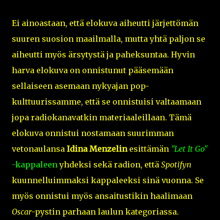
Ei ainoastaan, että elokuva aiheutti järjettömän
suuren suosion maailmalla, mutta yhtä paljon se
aiheutti myös ärsytystä ja paheksuntaa. Hyvin
harva elokuva on onnistunut pääsemään
sellaiseen asemaan nykyajan pop-
kulttuurissamme, että se onnistuisi valtaamaan
jopa radiokanavatkin materiaaleillaan. Tämä
elokuva onnistui nostamaan suurimman
vetonaulansa
Idina Menzelin
esittämän
"Let It Go"
-kappaleen
yhdeksi sekä radion, että
Spotifyn
kuunnelluimmaksi kappaleeksi sinä vuonna. Se
myös onnistui myös ansaitustikin haalimaan
Oscar
-pystin parhaan laulun kategoriassa.