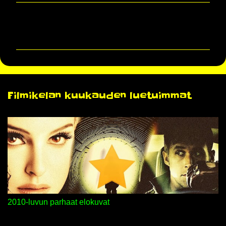
K
o
m
m
e
n
Filmikelan kuukauden luetuimmat
t
i
t
2010-luvun parhaat elokuvat