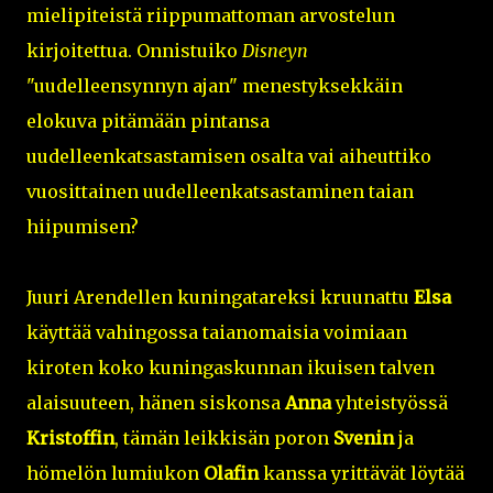
mielipiteistä riippumattoman arvostelun
kirjoitettua. Onnistuiko
Disneyn
"uudelleensynnyn ajan" menestyksekkäin
elokuva pitämään pintansa
uudelleenkatsastamisen osalta vai aiheuttiko
vuosittainen uudelleenkatsastaminen taian
hiipumisen?
Juuri Arendellen kuningatareksi kruunattu
Elsa
käyttää vahingossa taianomaisia voimiaan
kiroten koko kuningaskunnan ikuisen talven
alaisuuteen, hänen siskonsa
Anna
yhteistyössä
Kristoffin
, tämän leikkisän poron
Svenin
ja
hömelön lumiukon
Olafin
kanssa yrittävät löytää