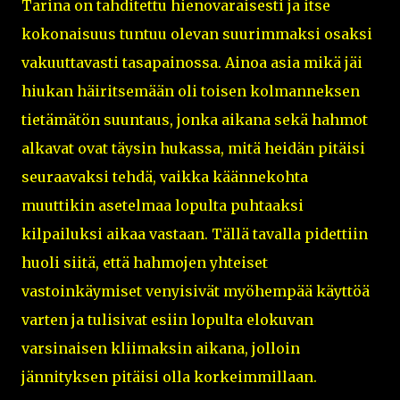
Tarina on tahditettu hienovaraisesti ja itse
kokonaisuus tuntuu olevan suurimmaksi osaksi
vakuuttavasti tasapainossa. Ainoa asia mikä jäi
hiukan häiritsemään oli toisen kolmanneksen
tietämätön suuntaus, jonka aikana sekä hahmot
alkavat ovat täysin hukassa, mitä heidän pitäisi
seuraavaksi tehdä, vaikka käännekohta
muuttikin asetelmaa lopulta puhtaaksi
kilpailuksi aikaa vastaan. Tällä tavalla pidettiin
huoli siitä, että hahmojen yhteiset
vastoinkäymiset venyisivät myöhempää käyttöä
varten ja tulisivat esiin lopulta elokuvan
varsinaisen kliimaksin aikana, jolloin
jännityksen pitäisi olla korkeimmillaan.