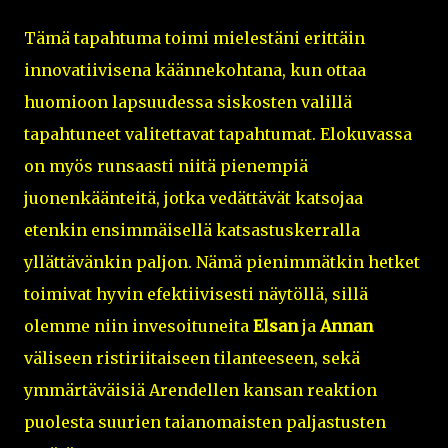
Tämä tapahtuma toimi mielestäni erittäin
innovatiivisena käännekohtana, kun ottaa
huomioon lapsuudessa siskosten valillä
tapahtuneet valitettavat tapahtumat. Elokuvassa
on myös runsaasti niitä pienempiä
juonenkäänteitä, jotka vedättävät katsojaa
etenkin ensimmäisellä katsastuskerralla
yllättävänkin paljon. Nämä pienimmätkin hetket
toimivat hyvin efektiivisesti näytöllä, sillä
olemme niin invesoituneita
Elsan
ja
Annan
väliseen ristiriitaiseen tilanteeseen, sekä
ymmärtäväisiä Arendellen kansan reaktion
puolesta suurien taianomaisten paljastusten