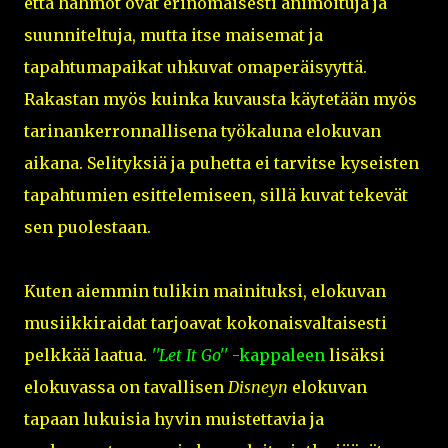
että hahmot ovat erinomaisesti animoituja ja
suunniteltuja, mutta itse maisemat ja
tapahtumapaikat uhkuvat omaperäisyyttä.
Rakastan myös kuinka kuvausta käytetään myös
tarinankerronnallisena työkaluna elokuvan
aikana. Selityksiä ja puhetta ei tarvitse kyseisten
tapahtumien esittelemiseen, sillä kuvat tekevät
sen puolestaan.
Kuten aiemmin tulikin mainituksi, elokuvan
musiikkiraidat tarjoavat kokonaisvaltaisesti
pelkkää laatua.
''Let It Go''
-kappaleen
lisäksi
elokuvassa on tavallisen
Disneyn
elokuvan
tapaan lukuisia hyvin muistettavia ja