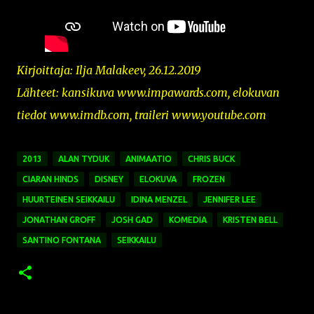
Kirjoittaja: Ilja Malakeev, 26.12.2019
Lähteet: kansikuva
www.impawards.com,
elokuvan
tiedot www.imdb.com, traileri www.youtube.com
2013
ALAN TYDUK
ANIMAATIO
CHRIS BUCK
CIARAN HINDS
DISNEY
ELOKUVA
FROZEN
HUURTEINEN SEIKKAILU
IDINA MENZEL
JENNIFER LEE
JONATHAN GROFF
JOSH GAD
KOMEDIA
KRISTEN BELL
SANTINO FONTANA
SEIKKAILU