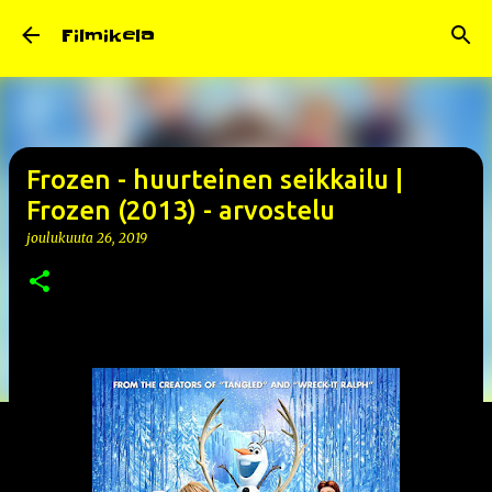
Siirry pääsisältöön
Filmikela
Frozen - huurteinen seikkailu |
Frozen (2013) - arvostelu
joulukuuta 26, 2019