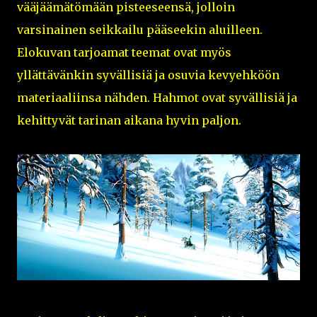
vääjäämätömään pisteeseensä, jolloin
varsinainen seikkailu pääseekin aluilleen.
Elokuvan tarjoamat teemat ovat myös
yllättävänkin syvällisiä ja osuvia kevyehköön
materiaaliinsa nähden. Hahmot ovat syvällisiä ja
kehittyvät tarinan aikana hyvin paljon.