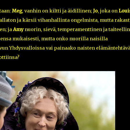
ltaan:
Meg
, vanhin on kiltti ja äidillinen;
Jo
, joka on
Loui
laton ja kärsii vihanhallinta ongelmista, mutta rakast
en; ja
Amy
nuorin, sievä, temperamenttinen ja taiteellin
ensa mukaisesti, mutta onko nuorilla naisilla
uvun Yhdysvalloissa vai painaako naisten elämäntehtävä
ottiinsa?