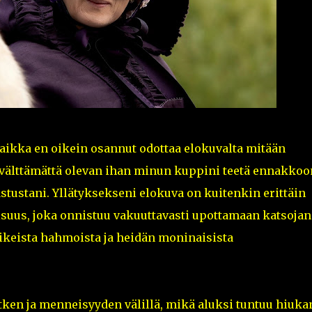
vaikka en oikein osannut odottaa elokuvalta mitään
 välttämättä olevan ihan minun kuppini teetä ennakkoo
tustani. Yllätyksekseni elokuva on kuitenkin erittäin
uus, joka onnistuu vakuuttavasti upottamaan katsojan
ikeista hahmoista ja heidän moninaisista
tken ja menneisyyden välillä, mikä aluksi tuntuu hiuka