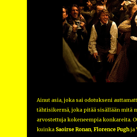
Ainut asia, joka sai odotukseni auttam
tähtisikermä, joka pitää sisällään mitä 
arvostettuja kokeneempia konkareita. Ot
kuinka
Saoirse Ronan
,
Florence Pugh
ja