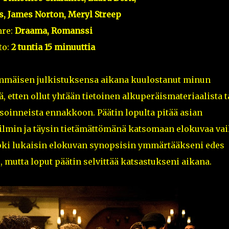
s, James Norton, Meryl Streep
nre:
Draama, Romanssi
to:
2 tuntia 15 minuuttia
immäisen julkistuksensa aikana kuulostanut minun
ä, etten ollut yhtään tietoinen alkuperäismateriaalista t
isoinneista ennakkoon. Päätin lopulta pitää asian
 silmin ja täysin tietämättömänä katsomaan elokuvaa vai
Toki lukaisin elokuvan synopsisin ymmärtääkseni edes
e, mutta loput päätin selvittää katsastukseni aikana.