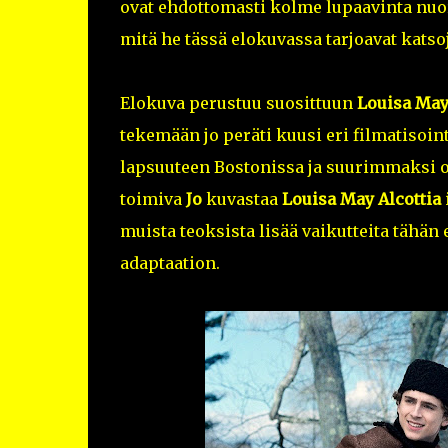
ovat ehdottomasti kolme lupaavinta nuorta
mitä he tässä elokuvassa tarjoavat katsoj
Elokuva perustuu suosittuun
Louisa May
tekemään jo peräti kuusi eri filmatisoint
lapsuuteen Bostonissa ja suurimmaksi o
toimiva
Jo
kuvastaa
Louisa May Alcottia
muista teoksista lisää vaikutteita täh
adaptaation.