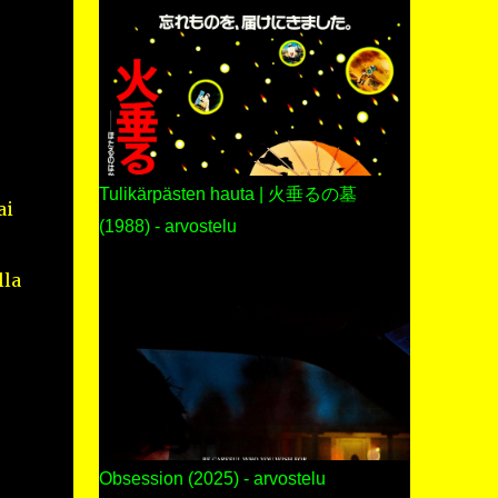
Tulikärpästen hauta | 火垂るの墓
ai
(1988) - arvostelu
lla
Obsession (2025) - arvostelu