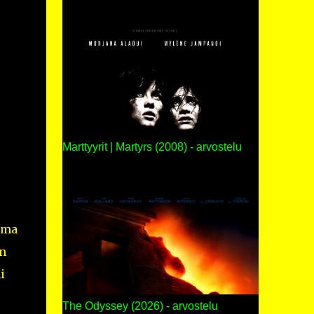
Marttyyrit | Martyrs (2008) - arvostelu
ama
in
i
The Odyssey (2026) - arvostelu