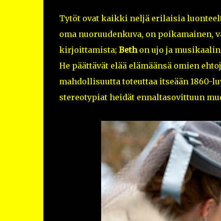
Tytöt ovat kaikki neljä erilaisia luontee
oma nuoruudenkuva, on poikamainen, val
kirjoittamista;
Beth
on ujo ja musikaalin
He päättävät elää elämäänsä omien ehtoj
mahdollisuutta toteuttaa itseään 1860-l
stereotypiat heidät ennaltasovittuun mu