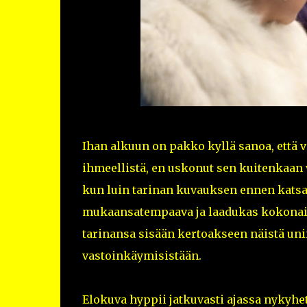
Ihan alkuun on pakko kyllä sanoa, että 
ihmeellistä, en uskonut sen kuitenkaan
kun luin tarinan kuvauksen ennen katsas
mukaansatempaava ja laadukas kokonais
tarinansa sisään kertoakseen näistä uni
vastoinkäymisistään.
Elokuva hyppii jatkuvasti ajassa nykyhe