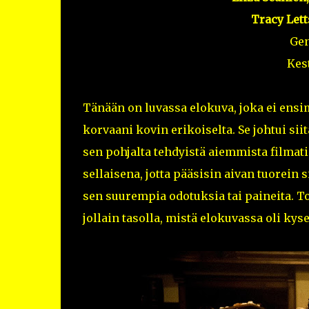
Tracy Lett
Ge
Kes
Tänään on luvassa elokuva, joka ei ens
korvaani kovin erikoiselta. Se johtui siit
sen pohjalta tehdyistä aiemmista filmat
sellaisena, jotta pääsisin aivan tuorein
sen suurempia odotuksia tai paineita. 
jollain tasolla, mistä elokuvassa oli kys