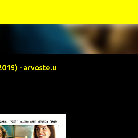
Siirry pääsisältöön
2019) - arvostelu