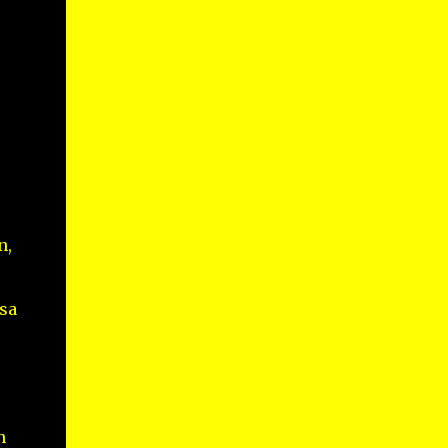
n,
sa
n