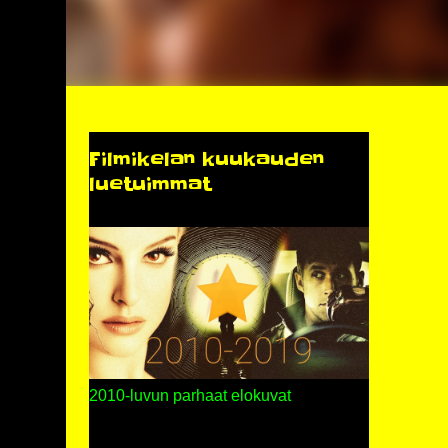
Filmikelan kuukauden
luetuimmat
2010-luvun parhaat elokuvat