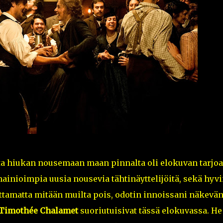
atta hiukan nousemaan maan pinnalta oli elokuvan tarjo
mainioimpia uusia nousevia tähtinäyttelijöitä, sekä hyv
tamatta mitään muilta pois, odotin innoissani näkevän
Timothée Chalamet
suoriutuisivat tässä elokuvassa. He