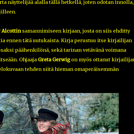
 näyttelijää alalla tällä hetkellä, joten odotan innolla,
illeen.
 Alcottin
samannimiseen kirjaan, josta on siis ehditty
ia ennen tätä uutukaista. Kirja perustuu itse kirjailijan
saksi päähenkilönä, sekä tarinan vetävänä voimana
itseään. Ohjaaja
Greta Gerwig
on myös ottanut kirjailija
än elokuvaan tehden siitä hieman omaperäisemmän