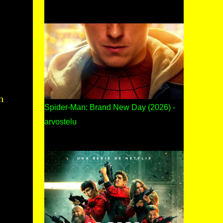
n
Spider-Man: Brand New Day (2026) -
arvostelu