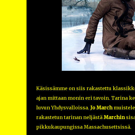
Käsissämme on siis rakastettu klassikko
ajan mittaan monin eri tavoin. Tarina k
luvun Yhdysvalloissa.
Jo
March
muistele
rakastetun tarinan neljästä
Marchin
sisa
pikkukaupungissa Massachusettsissä.