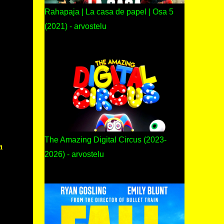
Rahapaja | La casa de papel | Osa 5
(2021) - arvostelu
The Amazing Digital Circus (2023-
a
2026) - arvostelu