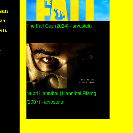
san
aa
The Fall Guy (2024) - arvostelu
en.
 -
Nuori Hannibal | Hannibal Rising
(2007) - arvostelu