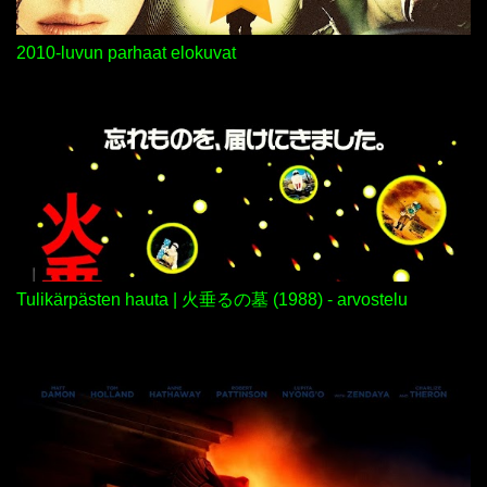
i
2010-luvun parhaat elokuvat
Tulikärpästen hauta | 火垂るの墓 (1988) - arvostelu