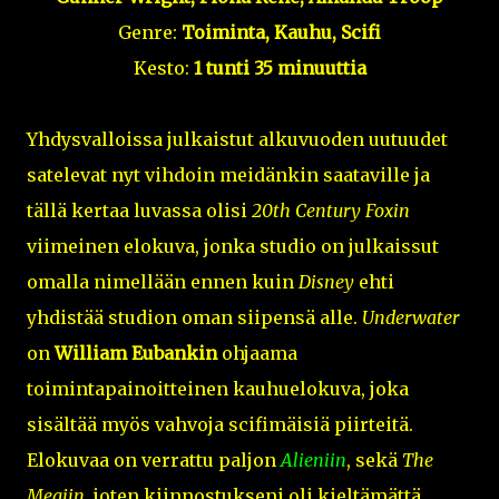
Genre:
Toiminta, Kauhu, Scifi
Kesto:
1 tunti 35 minuuttia
Yhdysvalloissa julkaistut alkuvuoden uutuudet
satelevat nyt vihdoin meidänkin saataville ja
tällä kertaa luvassa olisi
20th Century Foxin
viimeinen elokuva, jonka studio on julkaissut
omalla nimellään ennen kuin
Disney
ehti
yhdistää studion oman siipensä alle.
Underwater
on
William Eubankin
ohjaama
toimintapainoitteinen kauhuelokuva, joka
sisältää myös vahvoja scifimäisiä piirteitä.
Elokuvaa on verrattu paljon
Alieniin
, sekä
The
Megiin
, joten kiinnostukseni oli kieltämättä