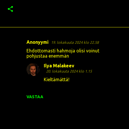
Anonyymi
19. lokakuuta 2024 klo 22.58
K
Ehdottomasti hahmoja olisi voinut
o
pohjustaa enemmän
m
Ilya Malakeev
m
20. lokakuuta 2024 klo 1.15
e
Kieltämättä!
n
t
VASTAA
i
t