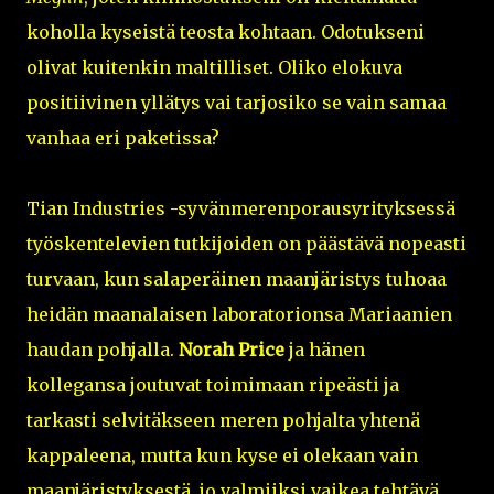
koholla kyseistä teosta kohtaan. Odotukseni
olivat kuitenkin maltilliset. Oliko elokuva
positiivinen yllätys vai tarjosiko se vain samaa
vanhaa eri paketissa?
Tian Industries -syvänmerenporausyrityksessä
työskentelevien tutkijoiden on päästävä nopeasti
turvaan, kun salaperäinen maanjäristys tuhoaa
heidän maanalaisen laboratorionsa Mariaanien
haudan pohjalla.
Norah Price
ja hänen
kollegansa joutuvat toimimaan ripeästi ja
tarkasti selvitäkseen meren pohjalta yhtenä
kappaleena, mutta kun kyse ei olekaan vain
maanjäristyksestä, jo valmiiksi vaikea tehtävä