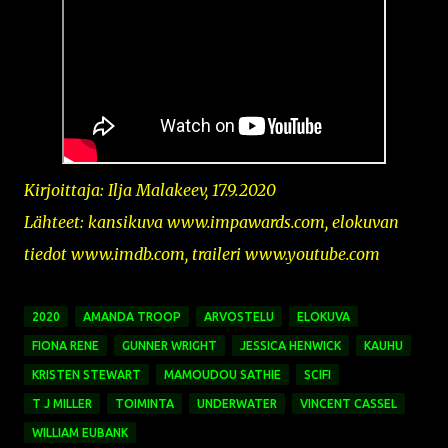
Kirjoittaja: Ilja Malakeev, 17.9.2020
Lähteet: kansikuva
www.impawards.com,
elokuvan
tiedot www.imdb.com, traileri www.youtube.com
2020
AMANDA TROOP
ARVOSTELU
ELOKUVA
FIONA RENE
GUNNER WRIGHT
JESSICA HENWICK
KAUHU
KRISTEN STEWART
MAMOUDOU SATHIE
SCIFI
T J MILLER
TOIMINTA
UNDERWATER
VINCENT CASSEL
WILLIAM EUBANK