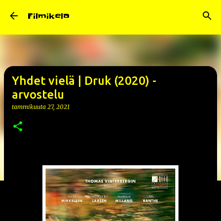
Siirry pääsisältöön
Filmikela
Yhdet vielä | Druk (2020) -
arvostelu
tammikuuta 27, 2021