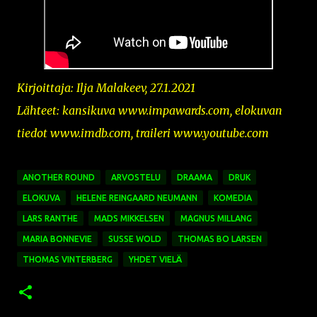
Kirjoittaja: Ilja Malakeev, 27.1.2021
Lähteet: kansikuva
www.impawards.com,
elokuvan
tiedot www.imdb.com, traileri www.youtube.com
ANOTHER ROUND
ARVOSTELU
DRAAMA
DRUK
ELOKUVA
HELENE REINGAARD NEUMANN
KOMEDIA
LARS RANTHE
MADS MIKKELSEN
MAGNUS MILLANG
MARIA BONNEVIE
SUSSE WOLD
THOMAS BO LARSEN
THOMAS VINTERBERG
YHDET VIELÄ