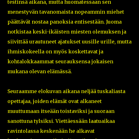
testinsä aikana, mutta huomatessaan sen
menestyvän tavanomaista nopeammin miehet
päättävät nostaa panoksia entisestään. Juoma
notkistaa keski-ikäisten miesten olemuksen ja
siivittää urautuneet ajatukset uusille urille, mutta
ihmiskokeella on myös koskettavat ja
kohtalokkaammat seurauksensa jokaisen
mukana olevan elämässä.
Seuraamme elokuvan aikana neljää tuskaliasta
opettajaa, joiden elämät ovat alkaneet
muuttumaan itseään toistaviksi ja suoraan
sanottuna tylsiksi. Viettäessään laatuaikaa
ravintolassa keskenään he alkavat