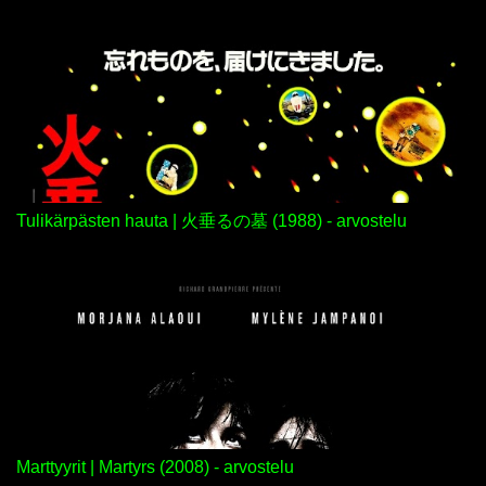
Tulikärpästen hauta | 火垂るの墓 (1988) - arvostelu
Marttyyrit | Martyrs (2008) - arvostelu