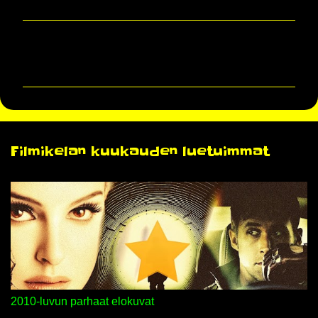
K
o
m
m
e
n
Filmikelan kuukauden luetuimmat
t
i
t
2010-luvun parhaat elokuvat