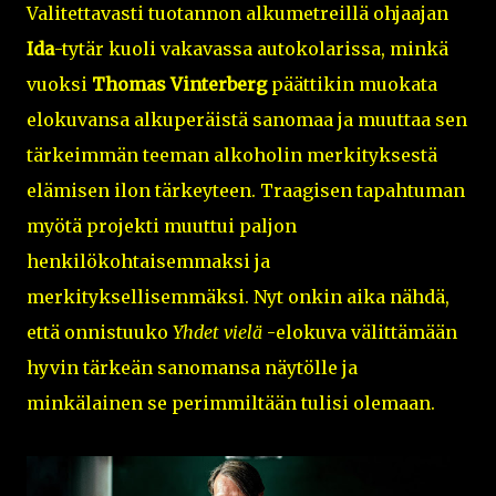
Valitettavasti tuotannon alkumetreillä ohjaajan
Ida
-tytär kuoli vakavassa autokolarissa, minkä
vuoksi
Thomas Vinterberg
päättikin muokata
elokuvansa alkuperäistä sanomaa ja muuttaa sen
tärkeimmän teeman alkoholin merkityksestä
elämisen ilon tärkeyteen. Traagisen tapahtuman
myötä projekti muuttui paljon
henkilökohtaisemmaksi ja
merkityksellisemmäksi. Nyt onkin aika nähdä,
että onnistuuko
Yhdet vielä
-elokuva välittämään
hyvin tärkeän sanomansa näytölle ja
minkälainen se perimmiltään tulisi olemaan.