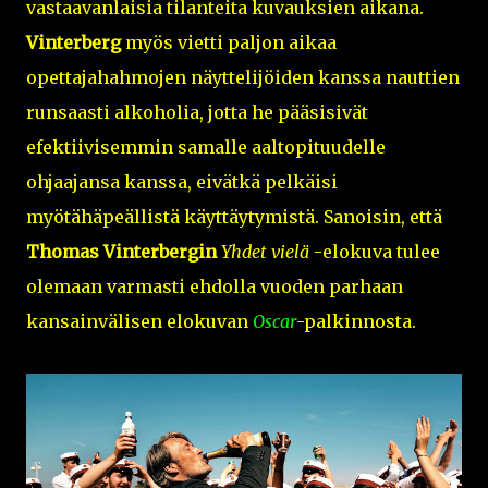
vastaavanlaisia tilanteita kuvauksien aikana.
Vinterberg
myös vietti paljon aikaa
opettajahahmojen näyttelijöiden kanssa nauttien
runsaasti alkoholia, jotta he pääsisivät
efektiivisemmin samalle aaltopituudelle
ohjaajansa kanssa, eivätkä pelkäisi
myötähäpeällistä käyttäytymistä. Sanoisin, että
Thomas Vinterbergin
Yhdet vielä
-elokuva tulee
olemaan varmasti ehdolla vuoden parhaan
kansainvälisen elokuvan
Oscar
-palkinnosta.