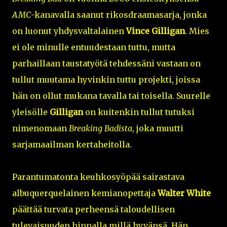
AMC
-kanavalla saanut rikosdraamasarja, jonka
on luonut yhdysvaltalainen
Vince Gilligan
. Mies
ei ole minulle entuudestaan tuttu, mutta
parhaillaan taustatyötä tehdessäni vastaan on
tullut muutama hyvinkin tuttu projekti, joissa
hän on ollut mukana tavalla tai toisella. Suurelle
yleisölle
Gilligan
on kuitenkin tullut tutuksi
nimenomaan
Breaking Badista
, joka muutti
sarjamaailman kertaheitolla.
Parantumatonta keuhkosyöpää sairastava
albuquerquelainen kemianopettaja
Walter White
päättää turvata perheensä taloudellisen
tulevaisuuden hinnalla millä hyvänsä. Hän