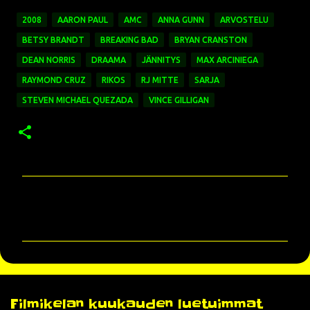
2008
AARON PAUL
AMC
ANNA GUNN
ARVOSTELU
BETSY BRANDT
BREAKING BAD
BRYAN CRANSTON
DEAN NORRIS
DRAAMA
JÄNNITYS
MAX ARCINIEGA
RAYMOND CRUZ
RIKOS
RJ MITTE
SARJA
STEVEN MICHAEL QUEZADA
VINCE GILLIGAN
K
o
m
m
e
n
Filmikelan kuukauden luetuimmat