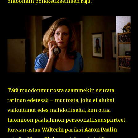
olkoonkin poikkeuksellisen raju.
Tätä muodonmuutosta saammekin seurata
tarinan edetessä – muutosta, joka ei aluksi
vaikuttanut edes mahdolliselta, kun ottaa
huomioon päähahmon persoonallisuuspiirteet.
Kuvaan astuu
Walterin
pariksi
Aaron Paulin