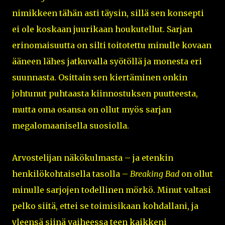
nimikkeen tähän asti täysin, sillä sen konsepti
ei ole koskaan juurikaan houkutellut. Sarjan
erinomaisuutta on silti toitotettu minulle kovaan
ääneen lähes jatkuvalla syötöllä ja monesta eri
suunnasta. Osittain sen kiertäminen onkin
johtunut puhtaasta kiinnostuksen puutteesta,
mutta oma osansa on ollut myös sarjan
megalomaanisella suosiolla.
Arvostelijan näkökulmasta – ja etenkin
henkilökohtaisella tasolla –
Breaking Bad
on ollut
minulle sarjojen todellinen mörkö. Minut valtasi
pelko siitä, ettei se toimisikaan kohdallani, ja
yleensä siinä vaiheessa teen kaikkeni