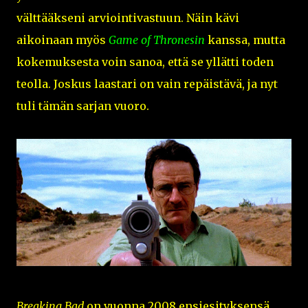
välttääkseni arviointivastuun. Näin kävi
aikoinaan myös
Game of Thronesin
kanssa, mutta
kokemuksesta voin sanoa, että se yllätti toden
teolla. Joskus laastari on vain repäistävä, ja nyt
tuli tämän sarjan vuoro.
Breaking Bad
on vuonna 2008 ensiesityksensä