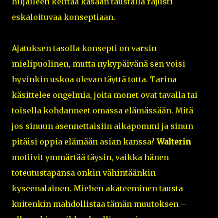
hiljalleen keittää kasaan taustalla rajusti
eskaloituvaa konseptiaan.
Ajatuksen tasolla konsepti on varsin
mielipuolinen, mutta nykypäivänä sen voisi
hyvinkin uskoa olevan täyttä totta. Tarina
käsittelee ongelmia, joita monet ovat tavalla tai
toisella kohdanneet omassa elämässään. Mitä
jos sinuun asennettaisiin aikapommi ja sinun
pitäisi oppia elämään asian kanssa?
Walterin
motiivit ymmärtää täysin, vaikka hänen
toteutustapansa onkin vähintäänkin
kyseenalainen. Miehen akateeminen tausta
kuitenkin mahdollistaa tämän muutoksen –