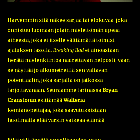
Harvemmin sitä näkee sarjaa tai elokuvaa, joka
onnistuu luomaan jotain mielettömän upeaa
aiheesta, joka ei itselle välttämättä toimisi
ajatuksen tasolla.
Breaking Bad
ei ainoastaan
herätä mielenkiintoa naurettavan helposti, vaan
se näyttää jo alkumetreillä sen valtavan
potentiaalin, joka sarjalla on jatkossa
tarjottavanaan. Seuraamme tarinassa
Bryan
Cranstonin
esittämää
Walteria
–
kemianopettajaa, joka saavutuksistaan
huolimatta elää varsin vaikeaa elämää.
Eikä välttämättä onnellisuuden, vaan