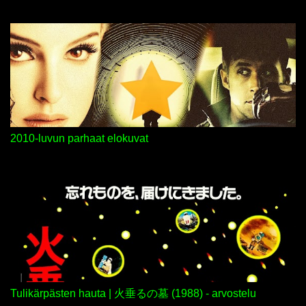
t
i
t
2010-luvun parhaat elokuvat
Tulikärpästen hauta | 火垂るの墓 (1988) - arvostelu