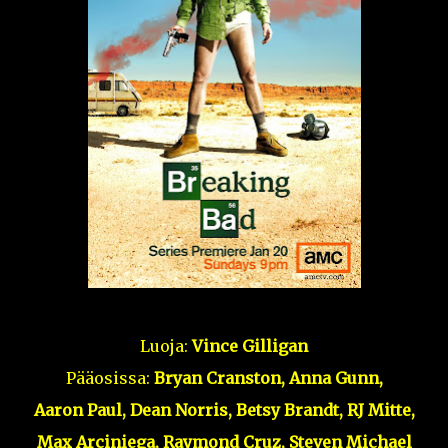
Luoja:
Vince Gilligan
Pääosissa:
Bryan Cranston, Anna Gunn,
Aaron Paul, Dean Norris, Betsy Brandt, RJ Mitte,
Max Arciniega, Raymond Cruz, Steven Michael