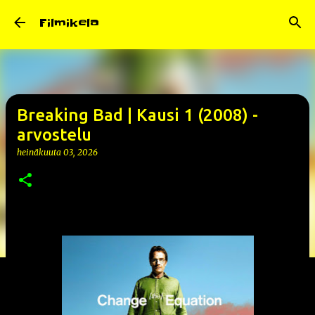
Siirry pääsisältöön
Filmikela
Breaking Bad | Kausi 1 (2008) -
arvostelu
heinäkuuta 03, 2026