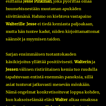
esittämä
Jesse Pinkman
, joka pyörittää omaa
huumebisnestään muutaman apukäden
siivittämänä. Hahmo on kiehtova vastapaino
Walterille
:
Jesse
ei tiedä kemiasta paljoakaan,
mutta hän tuntee kadut, niiden kirjoittamattomat
säännöt ja myymisen taidon.
Sarjan ensimmäisen tuotantokauden
käsikirjoitus yllättää positiivisesti.
Walterin
ja
Jessen
välinen ristiriitainen kemia tuo ruudulla
tapahtuvaan entistä enemmän panoksia, sillä
asiat tuntuvat jatkuvasti menevän mönkään.
Nämä ongelmat konkretisoituvat loppua kohden,
kun kaksoiselämää elävä
Walter
alkaa omaksua