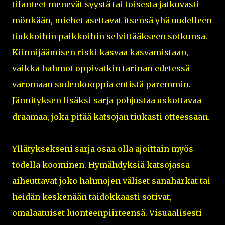
tilanteet menevät syystä tai toisesta jatkuvasti
mönkään, miehet asettavat itsensä yhä uudelleen
tiukkoihin paikkoihin selvittääkseen sotkunsa.
Kiinnijäämisen riski kasvaa kasvamistaan,
vaikka hahmot oppivatkin tarinan edetessä
varomaan sudenkuoppia entistä paremmin.
Jännityksen lisäksi sarja pohjustaa uskottavaa
draamaa, joka pitää katsojan tiukasti otteessaan.
Yllätyksekseni sarja osaa olla ajoittain myös
todella koominen. Hymähdyksiä katsojassa
aiheuttavat joko hahmojen väliset sanaharkat tai
heidän keskenään taidokkaasti sotivat,
omalaatuiset luonteenpiirteensä. Visuaalisesti