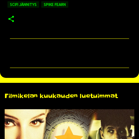
SCIFI JÄNNITYS
SPIKE FEARN
K
o
m
m
e
n
Filmikelan kuukauden luetuimmat
t
i
t