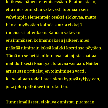
kaikessa hänen tekemisessään. Ei ainoastaan,
että mies onnistuu väkevästi tuomaan sen
vahvimpia elementtejä osaksi elokuvaa, mutta
hän ei myöskään kaihda suuria riskejä -
ilmeisesti ollenkaan. Kahden väkevän
ensimmäisen kolmanneksen jälkeen mies
päättää nimittäin iskeä kaikki korttinsa pöytään.
Tämä on se hetki jolloin osa katsojista saattaa
mahdollisesti kääntyä elokuvaa vastaan. Näiden
artististen ratkaisujen toimiminen vaatii
katsojaltaan todellista uskon hyppyä tyhjyyteen,
joka joko palkitsee tai rokottaa.
Tunnelmallisesti elokuva onnistuu pitämään