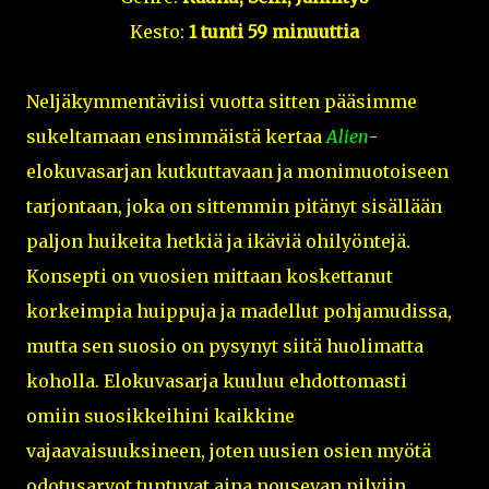
Kesto:
1 tunti 59 minuuttia
Neljäkymmentäviisi vuotta sitten pääsimme
sukeltamaan ensimmäistä kertaa
Alien
-
elokuvasarjan kutkuttavaan ja monimuotoiseen
tarjontaan, joka on sittemmin pitänyt sisällään
paljon huikeita hetkiä ja ikäviä ohilyöntejä.
Konsepti on vuosien mittaan koskettanut
korkeimpia huippuja ja madellut pohjamudissa,
mutta sen suosio on pysynyt siitä huolimatta
koholla. Elokuvasarja kuuluu ehdottomasti
omiin suosikkeihini kaikkine
vajaavaisuuksineen, joten uusien osien myötä
odotusarvot tuntuvat aina nousevan pilviin