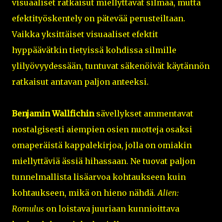
visuaaliset ratkaisut miellyttävät silmää, mutta
efektityöskentely on pätevää perusteiltaan.
Vaikka yksittäiset visuaaliset efektit
hyppäävätkin tietyissä kohdissa silmille
ylilyövyydessään, tuntuvat säkenöivät käytännön
ratkaisut antavan paljon anteeksi.
Benjamin Wallfichin
sävellykset ammentavat
nostalgisesti aiempien osien nuotteja osaksi
omaperäistä kappalekirjoa, jolla on omiakin
miellyttäviä ässiä hihassaan. Ne tuovat paljon
tunnelmallista lisäarvoa kohtaukseen kuin
kohtaukseen, mikä on hieno nähdä.
Alien:
Romulus
on loistava juuriaan kunnioittava