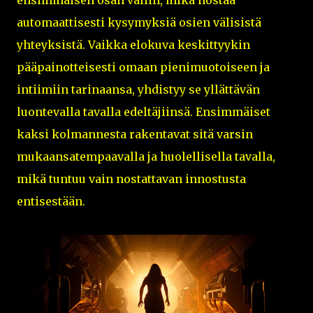
ensimmäisen osan väliin, mikä nostaa
automaattisesti kysymyksiä osien välisistä
yhteyksistä. Vaikka elokuva keskittyykin
pääpainotteisesti omaan pienimuotoiseen ja
intiimiin tarinaansa, yhdistyy se yllättävän
luontevalla tavalla edeltäjiinsä. Ensimmäiset
kaksi kolmannesta rakentavat sitä varsin
mukaansatempaavalla ja huolellisella tavalla,
mikä tuntuu vain nostattavan innostusta
entisestään.