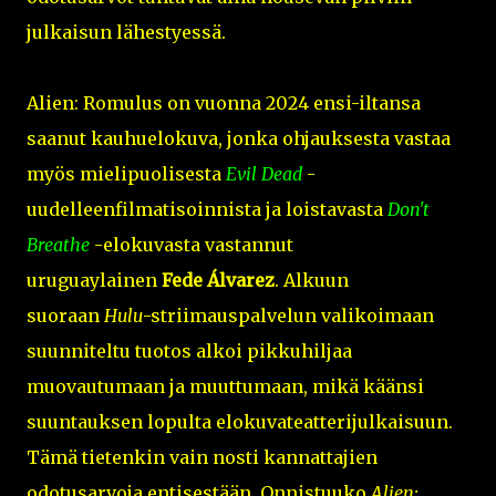
julkaisun lähestyessä.
Alien: Romulus on vuonna 2024 ensi-iltansa
saanut kauhuelokuva, jonka ohjauksesta vastaa
myös mielipuolisesta
Evil Dead
-
uudelleenfilmatisoinnista ja loistavasta
Don't
Breathe
-elokuvasta vastannut
uruguaylainen
Fede Álvarez
. Alkuun
suoraan
Hulu
-striimauspalvelun valikoimaan
suunniteltu tuotos alkoi pikkuhiljaa
muovautumaan ja muuttumaan, mikä käänsi
suuntauksen lopulta elokuvateatterijulkaisuun.
Tämä tietenkin vain nosti kannattajien
odotusarvoja entisestään. Onnistuuko
Alien: