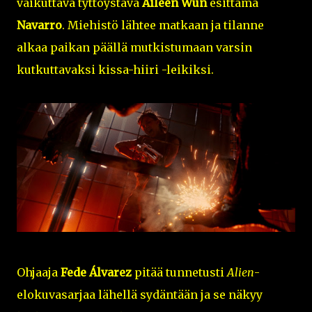
vaikuttava tyttöystävä
Aileen Wun
esittämä
Navarro
. Miehistö lähtee matkaan ja tilanne
alkaa paikan päällä mutkistumaan varsin
kutkuttavaksi kissa-hiiri -leikiksi.
Ohjaaja
Fede Álvarez
pitää tunnetusti
Alien
-
elokuvasarjaa lähellä sydäntään ja se näkyy