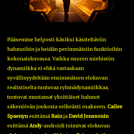
Pääsemme helposti käsiksi käsiteltäviin
hahmoihin ja heidän perimmäisiin funktioihin
kokonaiskuvassa. Vaikka nuoren miehistön
dynamiikka ei ehkä vastaakaan
syvällisyydeltään ensimmäisen elokuvan
realistiselta tuntuvaa ryhmädynamiikkaa,
tuntuvat muutamat yksittäiset hahmot
säkenöivän joukosta selkeästi osakseen.
Cailee
Spaenyn
esittämä
Rain
ja
David Jonssonin
esittämä
Andy
-androidi toimivat elokuvan