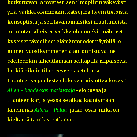
kutkuttavan ja mysteerisen ilmapiirin väkevästi
yllä, vaikka olemmekin katsojina hyvin tietoisia
konseptista ja sen tavanomaisiksi muuttuneista
toimintamalleista. Vaikka olemmekin nähneet
kyseiset täydelliset elämänmuodot näytöllä jo
monen vuosikymmenen ajan, onnistuvat ne
edelleenkin aiheuttamaan selkäpiitä riipaisevia
hetkiä oikein tilanteeseen aseteltuna.
Luonteensa puolesta elokuva muistuttaa kovasti
Alien - kahdeksas matkustaja
-elokuvaa ja
tilanteen kärjistyessä se alkaa kääntymään
lähemmäs
Aliens - Paluu
-jatko-osaa, mikä on
kieltämättä oikea ratkaisu.