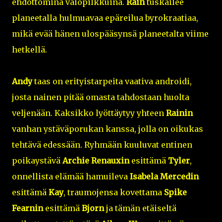
ehdottomina valopilkkuina.
Rain
tuskailee
planeetalla hulmuavaa epäreilua byrokraatiaa,
mikä evää hänen ulospääsynsä planeetalta viime
hetkellä.
Andy
taas on erityistarpeita vaativa androidi,
josta nainen pitää omasta tahdostaan huolta
veljenään. Kaksikko lyöttäytyy yhteen
Rainin
vanhan ystäväporukan kanssa, jolla on oikukas
tehtävä edessään. Ryhmään kuuluvat entinen
poikaystävä
Archie Renauxin
esittämä
Tyler
,
onnellista elämää hamuileva
Isabela Mercedin
esittämä
Kay
, traumojensa kovettama
Spike
Fearnin
esittämä
Bjorn
ja tämän etäiseltä