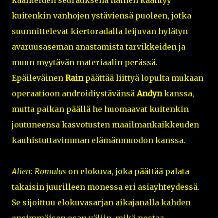
käänteiden seurauksena nainen kääntyy
kuitenkin vanhojen ystäviensä puoleen, jotka
suunnittelevat kiertoradalla leijuvan hylätyn
avaruusaseman anastamista tarvikkeiden ja
muun myytävän materiaalin perässä.
Epäileväinen
Rain
päättää liittyä lopulta mukaan
operaatioon androidiystävänsä
Andyn
kanssa,
mutta paikan päällä he huomaavat kuitenkin
joutuneensa kasvotusten maailmankaikkeuden
kauhistuttavimman elämänmuodon kanssa.
Alien: Romulus
on elokuva, joka päättää palata
takaisin juurilleen monessa eri asiayhteydessä.
Se sijoittuu elokuvasarjan aikajanalla kahden